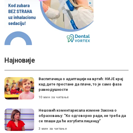
Најновије
Васпитачица о адаптацији на вртић: НИЈЕ крај
кад дете престане да плаче, то је само фаза
равнодушности
10 мин за читање
Нешовић коментарисала измене Закона о
образовању: ”Ко одговорно ради, не треба да
се плаши да ће изгубити лиценцу”
3 мин за читање