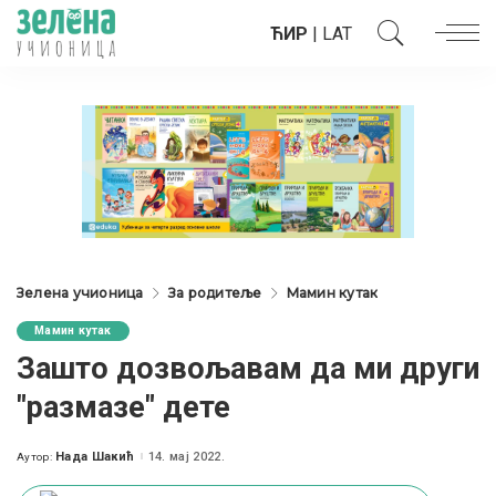
ЋИР
|
LAT
Зелена учионица
За родитеље
Мамин кутак
Мамин кутак
Зашто дозвољавам да ми други
"размазе" дете
Нада Шакић
14. мај 2022.
Аутор:
Posted
by