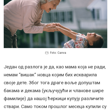
Foto: Canva
Један од разлога је да, као мама која не ради,
немам “вишак” новца којим бих искварила
своје дете. Због тога драге воље допуштам
бакама и декама (укључујући и чланове шире
фамилије) да нашој ћеркици купују различите
ствари. Само током прошлог месеца купили су