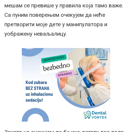
мешам се превише у правила која тамо важе.
Са пуним поверењем очекујем да неће
претворити моје дете у манипулатора и
уображену неваљалицу.