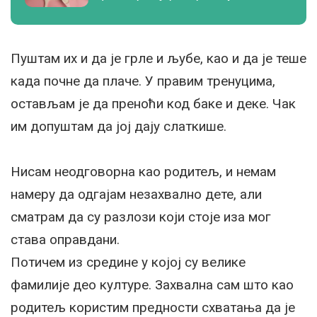
Пуштам их и да је грле и љубе, као и да је теше
када почне да плаче. У правим тренуцима,
остављам је да преноћи код баке и деке. Чак
им допуштам да јој дају слаткише.
Нисам неодговорна као родитељ, и немам
намеру да одгајам незахвално дете, али
сматрам да су разлози који стоје иза мог
става оправдани.
Потичем из средине у којој су велике
фамилије део културе. Захвална сам што као
родитељ користим предности схватања да је