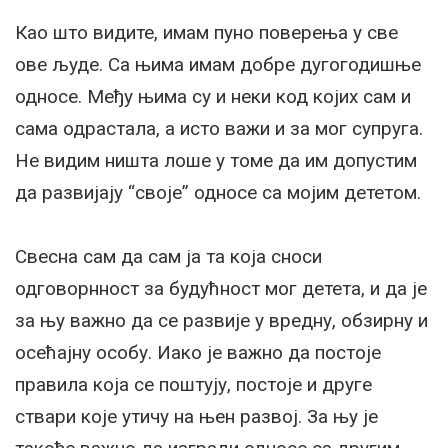
Као што видите, имам пуно поверења у све
ове људе. Са њима имам добре дугогодишње
односе. Међу њима су и неки код којих сам и
сама одрастала, а исто важи и за мог супруга.
Не видим ништа лоше у томе да им допустим
да развијају “своје” односе са мојим дететом.
Свесна сам да сам ја та која сноси
одговорнност за будућност мог детета, и да је
за њу важно да се развије у вредну, обзирну и
осећајну особу. Иако је важно да постоје
правила која се поштују, постоје и друге
ствари које утичу на њен развој. За њу је