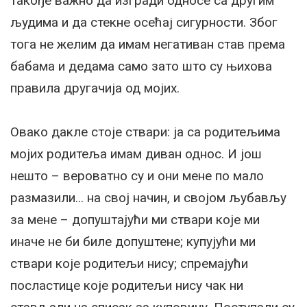
такође важно да изгради односе са другим
људима и да стекне осећај сигурности. Због
тога не желим да имам негативан став према
бабама и дедама само зато што су њихова
правила другачија од мојих.
Овако дакле стоје ствари: ја са родитељима
мојих родитеља имам диван однос. И још
нешто – вероватно су и они мене по мало
размазили… на свој начин, и својом љубављу
за мене – допуштајући ми ствари које ми
иначе не би биле допуштене; купујући ми
ствари које родитељи нису; спремајући
посластице које родитељи нису чак ни