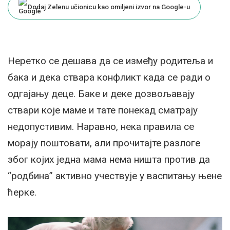
Dodaj Zelenu učionicu kao omiljeni izvor na Google-u
Неретко се дешава да се између родитеља и
бака и дека ствара конфликт када се ради о
одгајању деце. Баке и деке дозвољавају
ствари које маме и тате понекад сматрају
недопустивим. Наравно, нека правила се
морају поштовати, али прочитајте разлоге
због којих једна мама нема ништа против да
“родбина” активно учествује у васпитању њене
ћерке.