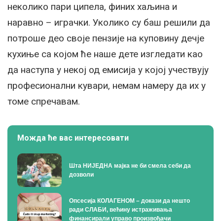
неколико пари ципела, финих хаљина и
наравно – играчки. Уколико су баш решили да
потроше део своје пензије на куповину дечје
кухиње са којом ће наше дете изгледати као
да наступа у некој од емисија у којој учествују
професионални кувари, немам намеру да их у
томе спречавам.
Можда ће вас интересовати
Шта НИЈЕДНА мајка не би смела себи да
дозволи
Опсесија КОЛАГЕНОМ – докази да нешто
ради СЛАБИ, већину истраживања
финансирали управо произвођачи