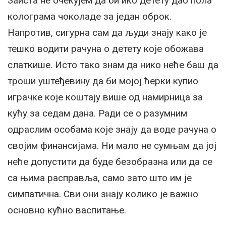
Заиста не очекујем да би ико детету дао пола
колограма чоколаде за један оброк.
Напротив, сигурна сам да људи знају како је
тешко водити рачуна о детету које обожава
слаткише. Исто тако знам да нико неће баш да
троши уштеђевину да би мојој ћерки купио
играчке које коштају више од намирница за
кућу за седам дана. Ради се о разумним
одраслим особама које знају да воде рачуна о
својим финансијама. Ни мало не сумњам да јој
неће допустити да буде безобразна или да се
са њима расправља, само зато што им је
симпатична. Сви они знају колико је важно
основно кућно васпитање.