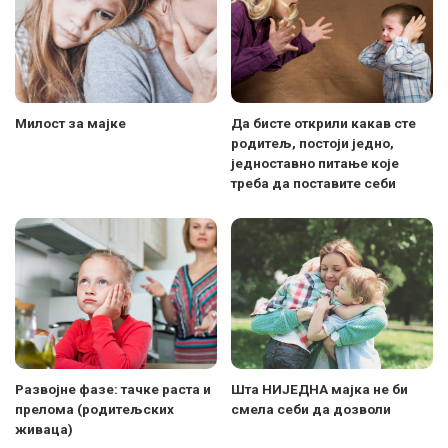
Милост за мајке
Да бисте открили какав сте
родитељ, постоји једно,
једноставно питање које
треба да поставите себи
Развојне фазе: тачке раста и
Шта НИЈЕДНА мајка не би
прелома (родитељских
смела себи да дозволи
живаца)