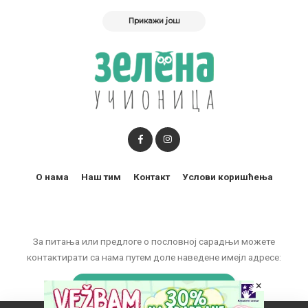
Прикажи још
О нама
Наш тим
Контакт
Услови коришћења
За питања или предлоге о пословној сарадњи можете
контактирати са нама путем доле наведене имејл адресе:
×
marketing@zelenaucionica.com