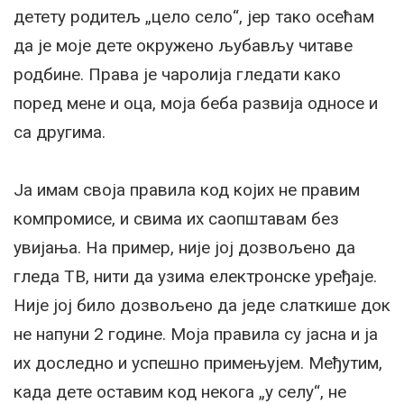
детету родитељ „цело село“, јер тако осећам
да је моје дете окружено љубављу читаве
родбине. Права је чаролија гледати како
поред мене и оца, моја беба развија односе и
са другима.
Ја имам своја правила код којих не правим
компромисе, и свима их саопштавам без
увијања. На пример, није јој дозвољено да
гледа ТВ, нити да узима електронске уређаје.
Није јој било дозвољено да једе слаткише док
не напуни 2 године. Моја правила су јасна и ја
их доследно и успешно примењујем. Међутим,
када дете оставим код некога „у селу“, не