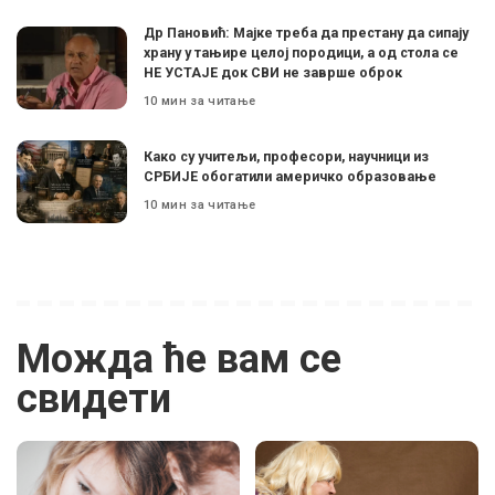
Др Пановић: Мајке треба да престану да сипају
храну у тањире целој породици, а од стола се
НЕ УСТАЈЕ док СВИ не заврше оброк
10 мин за читање
Како су учитељи, професори, научници из
СРБИЈЕ обогатили америчко образовање
10 мин за читање
Можда ће вам се
свидети