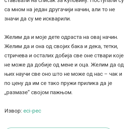
стављали на списак за куповину. Поступали су
са мном на један другачији начин, али то не
значи да су ме искварили.
Желим да и моје дете одраста на овај начин.
Желим да и она од својих бака и дека, тетки,
стричева и осталих добија све оне ствари које
не може да добије од мене и оца. Желим да од
њих научи све оно што не може од нас – чак и
по цену да им се тако пружи прилика да је
„размазе“ својом пажњом.
Извор:
eci-pec