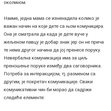
околином.
Наиме, једна мама се изненадила колико је
важан начин на који дете са њом комуницира.
Она је сматрала да када је дете вуче у
жељеном павцу је добар знак јер он не прича
те нема другог начина да јој пренесе поруку.
Невербална комуникација има за циљ
преношење поруке између два саговорника.
Потреба за интеракцијом, тј. разменом са
другим, је покретач комуникације. Сваки
комуникативни чин би морао да садржи
следеће елементе: