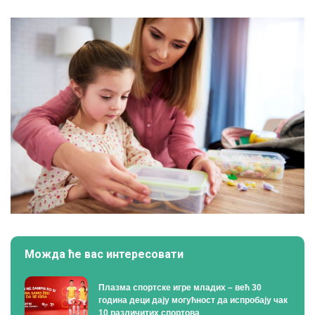
Можда ће вас интересовати
Плазма спортске игре младих – већ 30
година деци дају могућност да испробају чак
10 различитих спортова