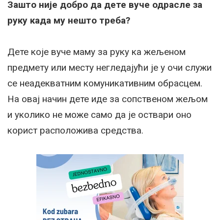
Зашто није добро да дете вуче одрасле за
руку када му нешто треба?
Дете које вуче маму за руку ка жељеном
предмету или месту негледајући је у очи служи
се неадекватним комуникативним обрасцем.
На овај начин дете иде за сопственом жељом
и уколико не може само да је оствари оно
корист расположива средства.