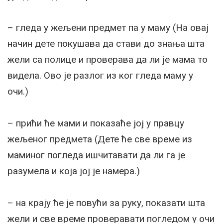
– гледа у жељени предмет па у маму (На овај
начин дете покушава да стави до знања шта
жели са полице и проверава да ли је мама то
видела. Ово је разлог из ког гледа маму у
очи.)
– прићи ће мами и показаће јој у правцу
жељеног предмета (Дете ће све време из
маминог погледа ишчитавати да ли га је
разумела и која јој је намера.)
– на крају ће је повући за руку, показати шта
жели и све време проверавати погледом у очи