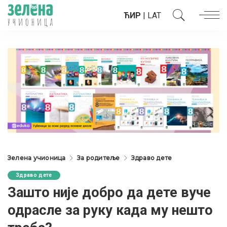
ЋИР
|
LAT
Зелена учионица
За родитеље
Здраво дете
Здраво дете
Зашто није добро да дете вуче
одрасле за руку када му нешто