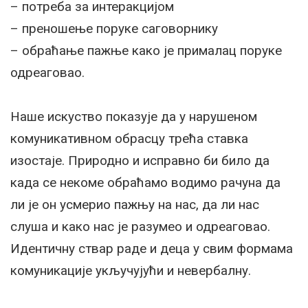
– потреба за интеракцијом
– преношење поруке саговорнику
– обраћање пажње како је прималац поруке
одреаговао.
Наше искуство показује да у нарушеном
комуникативном обрасцу трећа ставка
изостаје. Природно и исправно би било да
када се некоме обраћамо водимо рачуна да
ли је он усмерио пажњу на нас, да ли нас
слуша и како нас је разумео и одреаговао.
Идентичну ствар раде и деца у свим формама
комуникације укључујући и невербалну.