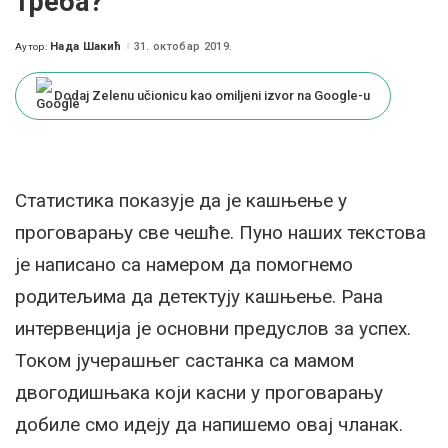
треба?
Нада Шакић
31. октобар 2019.
Аутор:
Posted
by
Dodaj Zelenu učionicu kao omiljeni izvor na Google-u
Статистика показује да је кашњење у
проговарању све чешће. Пуно наших текстова
је написано са намером да помогнемо
родитељима да детектују кашњење. Рана
интервенција је основни предуслов за успех.
Током јучерашњег састанка са мамом
двогодишњака који касни у проговарању
добиле смо идеју да напишемо овај чланак.