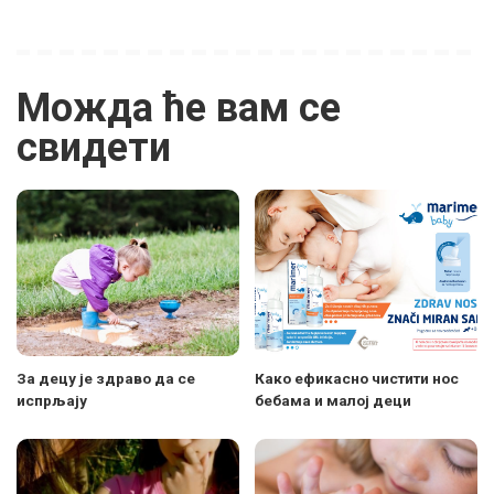
Можда ће вам се
свидети
За децу је здраво да се
Како ефикасно чистити нос
испрљају
бебама и малој деци