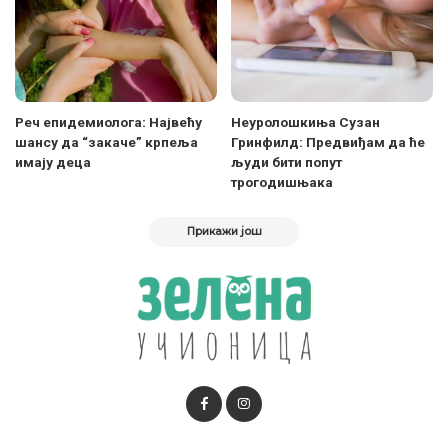
Реч епидемиолога: Највећу
Неуролошкиња Сузан
шансу да “закаче” крпеља
Гринфилд: Предвиђам да ће
имају деца
људи бити попут
трогодишњака
Прикажи још