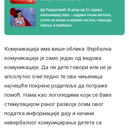
Др Радојловић: И деца од 11 година
конзумирају вејп – садржи тешке метале,
утиче на мозак и нервни систем, смањује
пажњу и памћење
Комуникација има више облика. Вербална
комуникација је само један од видова
комуникације. Да ли дете говори или не је
апсолутно очигледно те ова чињеница
најчешће покрене родитеље да потраже
помоћ. Нама као логопедима који се баве
стимулацијом раног развоја осим овог
податка информације дају и начини
невербалног комуницирања детета са