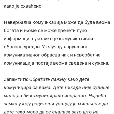
како је схваћено.
Невербална комуникација може да буде веома
богата и њоме се може пренети пуно
информација уколико је комуникативни
образац уредан. У случају нарушеног
комуникативног обрасца чак и невербална
комуникација постаје веома сведена и сужена.
Запамтите:
Обратите пажњу како дете
комуницира са вама. Дете никада није сувише
мало да би комуницирало исправно. Највећа
замка у коју родитељи упадају је мишљење да
дете тако мора да се сналази зато што не