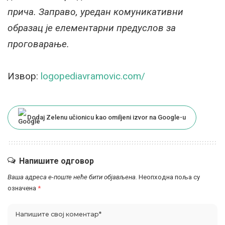
прича. Заправо, уредан комуникативни
образац је елементарни предуслов за
проговарање.
Извор:
logopediavramovic.com/
Dodaj Zelenu učionicu kao omiljeni izvor na Google-u
Напишите одговор
Ваша адреса е-поште неће бити објављена.
Неопходна поља су
означена
*