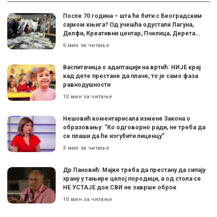
После 70 година – шта ће бити с Београдским
сајмом књига? Од учешћа одустали Лагуна,
Делфи, Креативни центар, Пчелица, Дерета…
6 мин за читање
Васпитачица о адаптацији на вртић: НИЈЕ крај
кад дете престане да плаче, то је само фаза
равнодушности
10 мин за читање
Нешовић коментарисала измене Закона о
образовању: ”Ко одговорно ради, не треба да
се плаши да ће изгубити лиценцу”
3 мин за читање
Др Пановић: Мајке треба да престану да сипају
храну у тањире целој породици, а од стола се
НЕ УСТАЈЕ док СВИ не заврше оброк
10 мин за читање