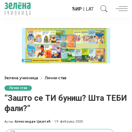
ЋИР
|
LAT
Зелена учионица
Лични став
Лични став
”Зашто се ТИ буниш? Шта ТЕБИ
фали?”
Александра Цвјетић
19. фебруар 2025.
Аутор:
Posted
by