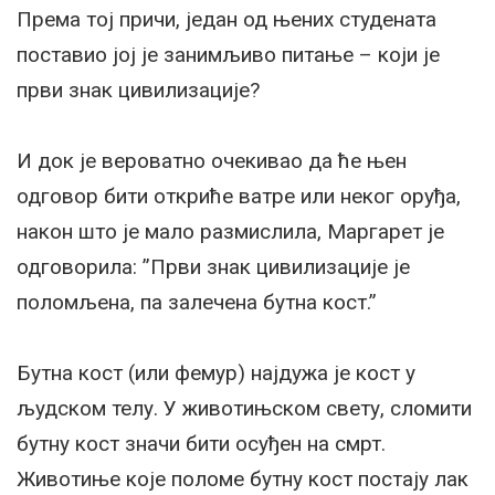
Према тој причи, један од њених студената
поставио јој је занимљиво питање – који је
први знак цивилизације?
И док је вероватно очекивао да ће њен
одговор бити откриће ватре или неког оруђа,
након што је мало размислила, Маргарет је
одговорила: ”Први знак цивилизације је
поломљена, па залечена бутна кост.”
Бутна кост (или фемур) најдужа је кост у
људском телу. У животињском свету, сломити
бутну кост значи бити осуђен на смрт.
Животиње које поломе бутну кост постају лак