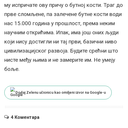
му испричате ову причу о бутној кости. Траг до
прве сломљене, па залечене бутне кости води
нас 15.000 година у прошлост, према неким
научним открићима. Ипак, има још оних људи
који нису достигли ни тај први, базични ниво
цивилизацијског развоја. Будите срећни што
нисте међу њима и не замерите им. Не умеју
боље.
Dodaj Zelenu učionicu kao omiljeni izvor na Google-u
4 Коментара