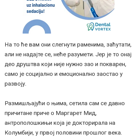
На то ће вам они слегнути раменима, заћутати,
али не надајте се, неће разумети. Јер је то онај
део друштва који није нужно зао и покварен,
само је социјално и емоционално заостао у
развоју.
Размишљајући о њима, сетила сам се давно
причитане приче о Маргарет Мид,
антрополошкињи која је докторирала на
Колумбији, у првој половини прошлог века.