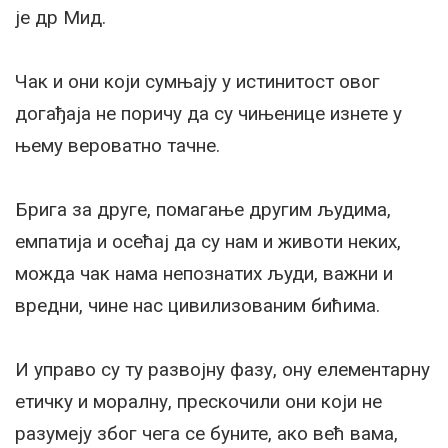
је др Мид.
Чак и они који сумњају у истинитост овог
догађаја не поричу да су чињенице изнете у
њему вероватно тачне.
Брига за друге, помагање другим људима,
емпатија и осећај да су нам и животи неких,
можда чак нама непознатих људи, важни и
вредни, чине нас цивилизованим бићима.
И управо су ту развојну фазу, ону елементарну
етичку и моралну, прескочили они који не
разумеју због чега се буните, ако већ вама,