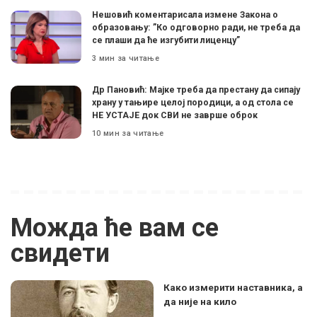
Нешовић коментарисала измене Закона о
образовању: ”Ко одговорно ради, не треба да
се плаши да ће изгубити лиценцу”
3 мин за читање
Др Пановић: Мајке треба да престану да сипају
храну у тањире целој породици, а од стола се
НЕ УСТАЈЕ док СВИ не заврше оброк
10 мин за читање
Можда ће вам се
свидети
Како измерити наставника, а
да није на кило