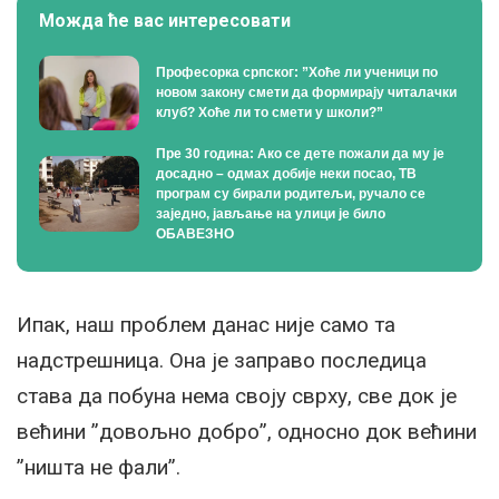
Можда ће вас интересовати
Професорка српског: ”Хоће ли ученици по
новом закону смети да формирају читалачки
клуб? Хоће ли то смети у школи?”
Пре 30 година: Ако се дете пожали да му је
досадно – одмах добије неки посао, ТВ
програм су бирали родитељи, ручало се
заједно, јављање на улици је било
ОБАВЕЗНО
Ипак, наш проблем данас није само та
надстрешница. Она је заправо последица
става да побуна нема своју сврху, све док је
већини ”довољно добро”, односно док већини
”ништа не фали”.