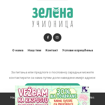
О нама
Наш тим
Контакт
Услови коришћења
За питања или предлоге о пословној сарадњи можете
контактирати са нама путем доле наведене имејл адресе:
×
marketing@zelenaucionica.com
Наш вебсајт користи колачиће да побољша ваше искуство.