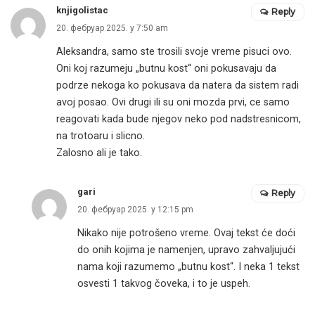
knjigolistac
Reply
20. фебруар 2025. у 7:50 am
Aleksandra, samo ste trosili svoje vreme pisuci ovo.
Oni koj razumeju „butnu kost“ oni pokusavaju da
podrze nekoga ko pokusava da natera da sistem radi
avoj posao. Ovi drugi ili su oni mozda prvi, ce samo
reagovati kada bude njegov neko pod nadstresnicom,
na trotoaru i slicno.
Zalosno ali je tako.
gari
Reply
20. фебруар 2025. у 12:15 pm
Nikako nije potrošeno vreme. Ovaj tekst će doći
do onih kojima je namenjen, upravo zahvaljujući
nama koji razumemo „butnu kost“. I neka 1 tekst
osvesti 1 takvog čoveka, i to je uspeh.