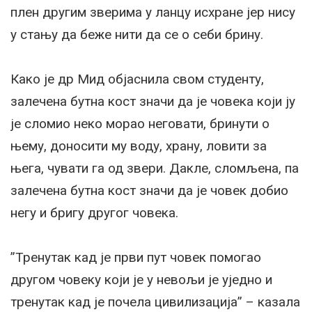
плен другим зверима у ланцу исхране јер нису
у стању да беже нити да се о себи брину.
Како је др Мид објаснила свом студенту,
залечена бутна кост значи да је човека који ју
је сломио неко морао неговати, бринути о
њему, доносити му воду, храну, ловити за
њега, чувати га од звери. Дакле, сломљена, па
залечена бутна кост значи да је човек добио
негу и бригу другог човека.
”Тренутак кад је први пут човек помогао
другом човеку који је у невољи је уједно и
тренутак кад је почела цивилизација” – казала