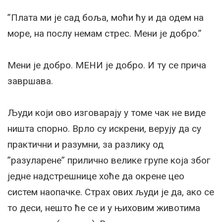
”Плата ми је сад боља, моћи ћу и да одем на
море, на послу немам стрес. Мени је добро.”
Мени је добро. МЕНИ је добро. И ту се прича
завршава.
Људи који ово изговарају у томе чак не виде
ништа спорно. Врло су искрени, верују да су
практични и разумни, за разлику од
”разуларене” прилично велике групе која због
једне надстрешнице хоће да окрене цео
систем наопачке. Страх ових људи је да, ако се
то деси, нешто ће се и у њиховим животима