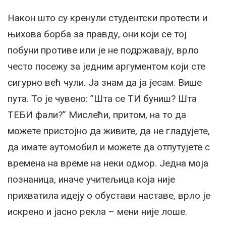
Након што су кренули студентски протести и
њихова борба за правду, они који се тој
побуни противе или је не подржавају, врло
често посежу за једним аргументом који сте
сигурно већ чули. Ја знам да ја јесам. Више
пута. То је чувено: ”Шта се ТИ буниш? Шта
ТЕБИ фали?” Мислећи, притом, на то да
можете пристојно да живите, да не гладујете,
да имате аутомобил и можете да отпутујете с
времена на време на неки одмор. Једна моја
познаница, иначе учитељица која није
прихватила идеју о обустави наставе, врло је
искрено и јасно рекла – мени није лоше.