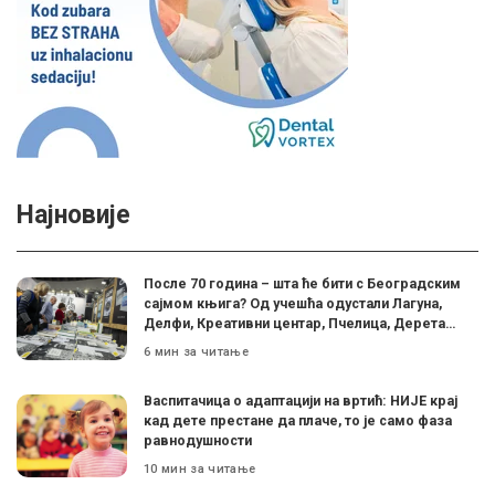
Најновије
После 70 година – шта ће бити с Београдским
сајмом књига? Од учешћа одустали Лагуна,
Делфи, Креативни центар, Пчелица, Дерета…
6 мин за читање
Васпитачица о адаптацији на вртић: НИЈЕ крај
кад дете престане да плаче, то је само фаза
равнодушности
10 мин за читање