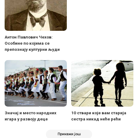
Антон Павлович Чехов:
Oсобинe по којима се
препознају културни људи
Значај и место народних
10 ствари које вам старија
игара у развоју деце
сестра никад неће рећи
Прикажи још