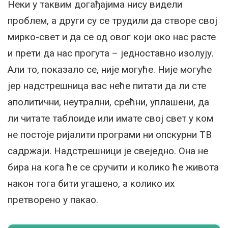
Неки у таквим догађајима нису видели
проблем, а други су се трудили да створе свој
мирко-свет и да се од овог који око нас расте
и прети да нас прогута – једноставно изолују.
Али то, показало се, није могуће. Није могуће
јер надстрешница вас неће питати да ли сте
аполитични, неутрални, срећни, уплашени, да
ли читате таблоиде или имате свој свет у ком
не постоје ријалити програми ни опскурни ТВ
садржаји. Надстрешници је свеједно. Она не
бира на кога ће се сручити и колико ће живота
након тога бити угашено, а колико их
претворено у пакао.