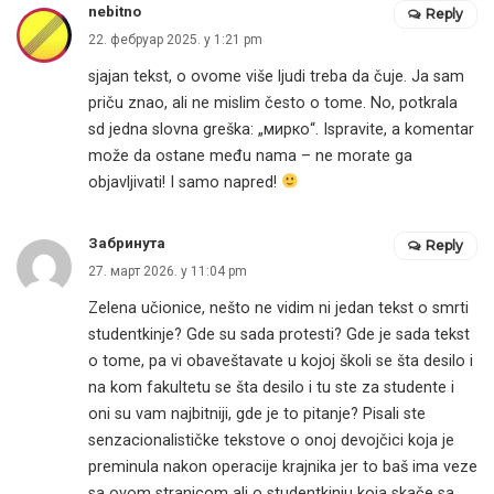
nebitno
Reply
22. фебруар 2025. у 1:21 pm
sjajan tekst, o ovome više ljudi treba da čuje. Ja sam
priču znao, ali ne mislim često o tome. No, potkrala
sd jedna slovna greška: „мирко“. Ispravite, a komentar
može da ostane među nama – ne morate ga
objavljivati! I samo napred!
Забринута
Reply
27. март 2026. у 11:04 pm
Zelena učionice, nešto ne vidim ni jedan tekst o smrti
studentkinje? Gde su sada protesti? Gde je sada tekst
o tome, pa vi obaveštavate u kojoj školi se šta desilo i
na kom fakultetu se šta desilo i tu ste za studente i
oni su vam najbitniji, gde je to pitanje? Pisali ste
senzacionalističke tekstove o onoj devojčici koja je
preminula nakon operacije krajnika jer to baš ima veze
sa ovom stranicom ali o studentkinju koja skače sa