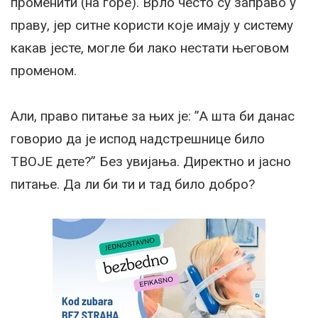
променити (на горе). Врло често су заправо у
праву, јер ситне користи које имају у систему
какав јесте, могле би лако нестати његовом
променом.
Али, право питање за њих је: ”А шта би данас
говорио да је испод надстрешнице било
ТВОЈЕ дете?” Без увијања. Директно и јасно
питање. Да ли би ти и тад било добро?