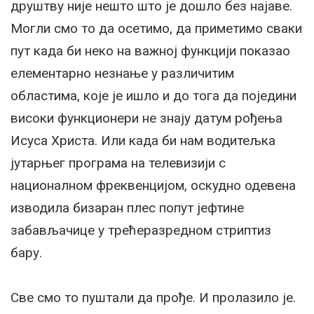
друштву није нешто што је дошло без најаве.
Могли смо то да осетимо, да приметимо сваки
пут када би неко на важној функцији показао
елементарно незнање у различитим
областима, које је ишло и до тога да поједини
високи функционери не знају датум рођења
Исуса Христа. Или када би нам водитељка
јутарњег програма на телевизији с
националном фреквенцијом, оскудно одевена
изводила бизаран плес попут јефтине
забављачице у трећеразредном стриптиз
бару.
Све смо то пуштали да прође. И пролазило је.