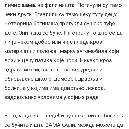
лично
вама
, не фали ништа. Погинули су тамо
неки други. Згазлили су тамо неку туђу децу.
Четворица батинаша претукли су неко туђе
дете. Они нека се буне. На страну то што се да
ли је неком добро или није гледа кроз
материјални положај, марку аутомобила који
вози и цену патика које носи. Никако кроз
здрав систем, чисте паркове, уредне и
обновљене школе, домове здравља и
болнице у којима има довољно лекара,
задовољних условима у којима раде.
Зато, када вас следећи пут неко пита због чега
се буните и шта ВАМА фали, можда можете да