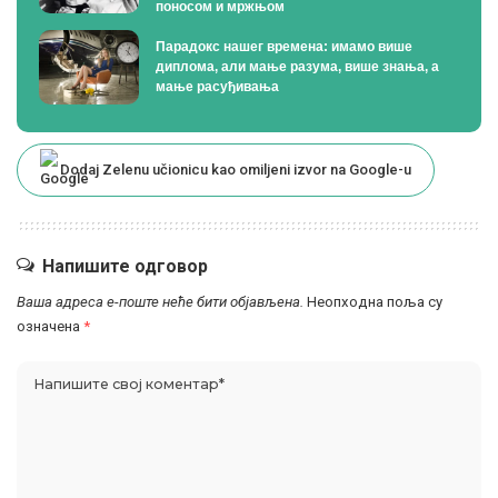
поносом и мржњом
Парадокс нашег времена: имамо више
диплома, али мање разума, више знања, а
мање расуђивања
Dodaj Zelenu učionicu kao omiljeni izvor na Google-u
Напишите одговор
Ваша адреса е-поште неће бити објављена.
Неопходна поља су
означена
*