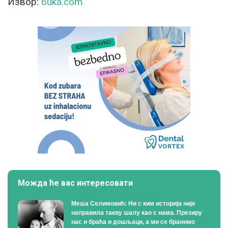
Извор:
6uka.com
Можда ће вас интересовати
Меша Селимовић: Ни с ким историја није
направила такву шалу као с нама. Презиру
нас и браћа и дошљаци, а ми се бранимо