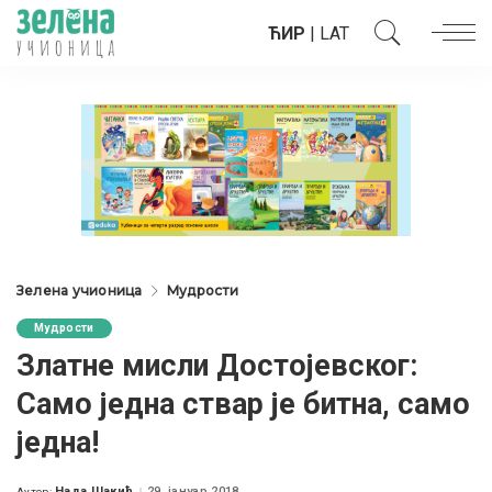
ЋИР
|
LAT
Зелена учионица
Мудрости
Мудрости
Златне мисли Достојевског:
Само једна ствар је битна, само
једна!
Нада Шакић
29. јануар 2018.
Аутор: