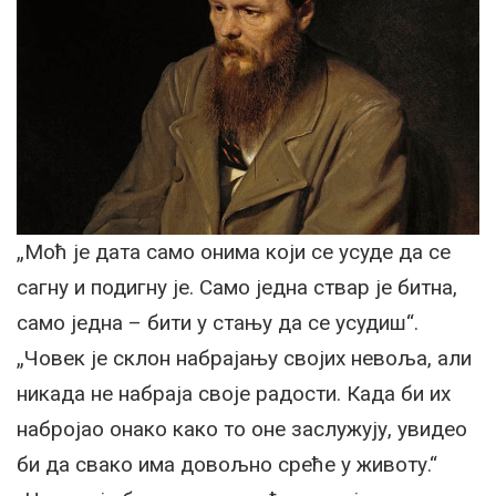
„Моћ је дата само онима који се усуде да се
сагну и подигну је. Само једна ствар је битна,
само једна – бити у стању да се усудиш“.
„Човек је склон набрајању својих невоља, али
никада не набраја своје радости. Када би их
набројао онако како то оне заслужују, увидео
би да свако има довољно среће у животу.“