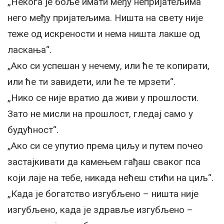
„Некога је боље имати међу непријатељима
него међу пријатељима. Ништа на свету није
теже од искрености и нема ништа лакше од
ласкања“.
„Ако си успешан у нечему, или ће те копирати,
или ће ти завидети, или ће те мрзети“.
„Нико се није вратио да живи у прошлости.
Зато не мисли на прошлост, гледај само у
будућност“.
„Ако си се упутио према циљу и путем почео
застајкивати да камењем гађаш сваког пса
који лаје на тебе, никада нећеш стићи на циљ“.
„Када је богатство изгубљено – ништа није
изгубљено, када је здравље изгубљено –