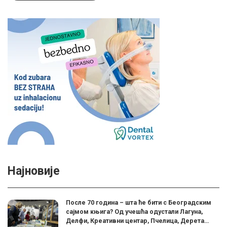
Најновије
После 70 година – шта ће бити с Београдским
сајмом књига? Од учешћа одустали Лагуна,
Делфи, Креативни центар, Пчелица, Дерета…