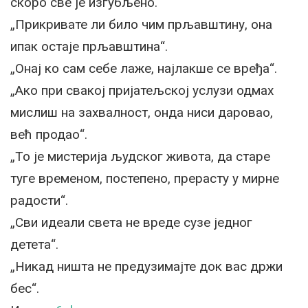
скоро све је изгубљено.
„Прикривате ли било чим прљавштину, она
ипак остаје прљавштина“.
„Онај ко сам себе лаже, најлакше се вређа“.
„Ако при свакој пријатељској услузи одмах
мислиш на захвалност, онда ниси даровао,
већ продао“.
„То је мистерија људског живота, да старе
туге временом, постепено, прерасту у мирне
радости“.
„Сви идеали света не вреде сузе једног
детета“.
„Никад ништа не предузимајте док вас држи
бес“.