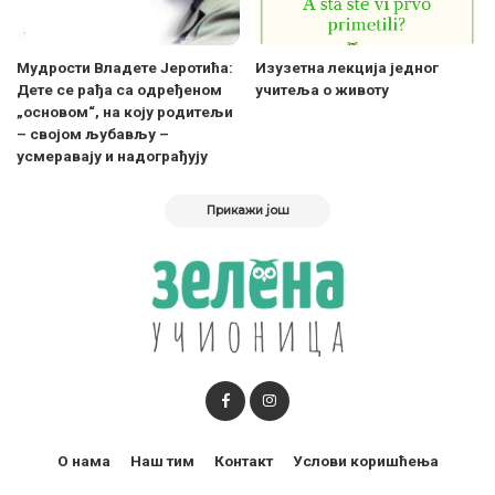
Мудрости Владете Јеротића:
Изузетна лекција једног
Дете се рађа са одређеном
учитеља о животу
„основом“, на коју родитељи
– својом љубављу –
усмеравају и надограђују
Прикажи још
О нама
Наш тим
Контакт
Услови коришћења