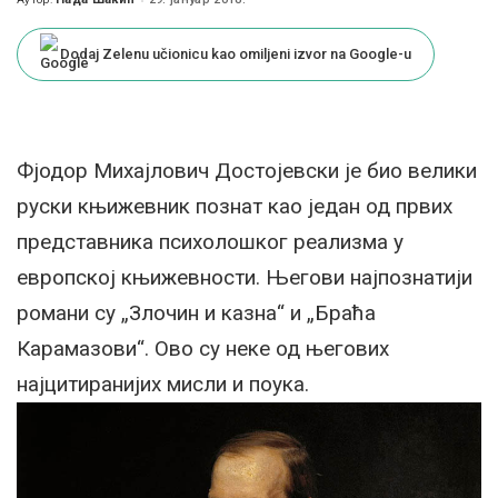
Posted
by
Dodaj Zelenu učionicu kao omiljeni izvor na Google-u
Фјодор Михајлович Достојевски је био велики
руски књижевник познат као један од првих
представника психолошког реализма у
европској књижевности. Његови најпознатији
романи су „Злочин и казна“ и „Браћа
Карамазови“. Ово су неке од његових
најцитиранијих мисли и поука.