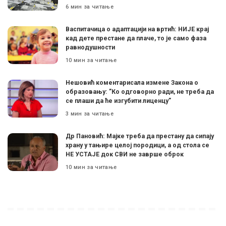
6 мин за читање
Васпитачица о адаптацији на вртић: НИЈЕ крај
кад дете престане да плаче, то је само фаза
равнодушности
10 мин за читање
Нешовић коментарисала измене Закона о
образовању: ”Ко одговорно ради, не треба да
се плаши да ће изгубити лиценцу”
3 мин за читање
Др Пановић: Мајке треба да престану да сипају
храну у тањире целој породици, а од стола се
НЕ УСТАЈЕ док СВИ не заврше оброк
10 мин за читање