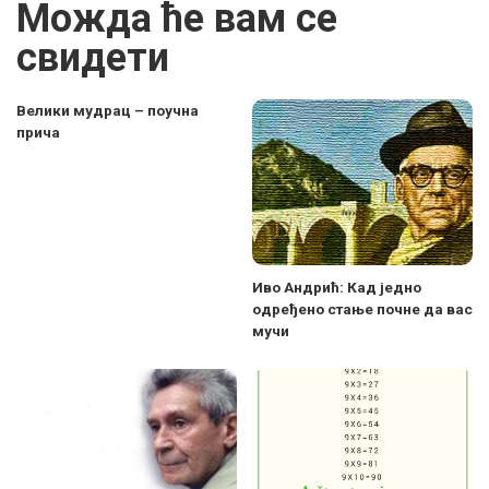
Можда ће вам се
свидети
Велики мудрац – поучна
прича
Иво Андрић: Кад једно
одређено стање почне да вас
мучи