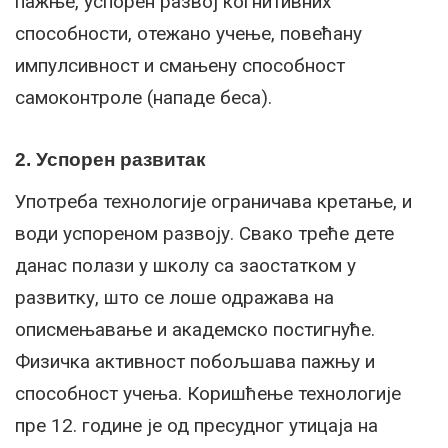
пажње, успорен развој когнитивних
способности, отежано учење, повећану
импулсивност и смањену способност
самоконтроле (нападе беса).
2. Успорен развитак
Употреба технологије ограничава кретање, и
води успореном развоју. Свако треће дете
данас полази у школу са заостатком у
развитку, што се лоше одражава на
описмењавање и академско постигнуће.
Физичка активност побољшава пажњу и
способност учења. Коришћење технологије
пре 12. године је од пресудног утицаја на