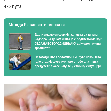
4-5 пута.
Можда ће вас интересовати
Да ли имамо епидемију запуштања дужног
надзора на децом и шта је с родитељима који
ЈЕДАНАЕСТОГОДИШЊАКУ дају електрични
тротинет?
Петогодишњак поломио ОБЕ руке након што
га је старије дете гурнуло с тобогана – шта
предузети ако се нађете у сличној ситуацији?