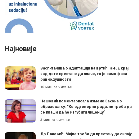
Најновије
Васпитачица о адаптацији на вртић: НИЈЕ крај
кад дете престане да плаче, то је само фаза
равнодушности
10 мин за читање
Нешовић коментарисала измене Закона о
образовању: ”Ко одговорно ради, не треба да
се плаши да ће изгубити лиценцу”
3 мин за читање
Др Пановић: Мајке треба да престану да сипају