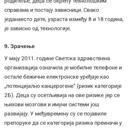
родитеље, деца се окрећу технолошким
справама и постају зависници. Свако
једанаесто дете, узраста између 8 и 18 година,
је зависно од технологије.
9. Зрачење
У мају 2011. године Светска здравствена
организација означила је мобилне телефоне и
остале бежичне електронске уређаје као
„потенцијално канцерогене“ (ризик категорије
2Б). Деца су осетљивија на ове ризике јер се
њихови мозгови и имуни системи још
развијају. У међувремену су се појавиле
препоруке да се категорија ризика преиначи у