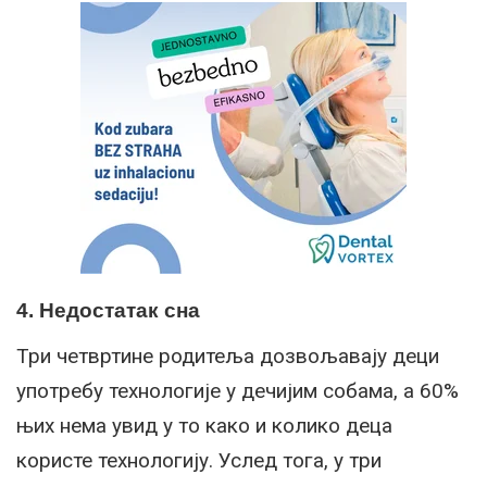
4. Недостатак сна
Три четвртине родитеља дозвољавају деци
употребу технологије у дечијим собама, а 60%
њих нема увид у то како и колико деца
користе технологију. Услед тога, у три