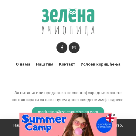
О нама
Наш тим
Контакт
Услови коришћења
За питања или предлоге о пословној сарадњи можете
контактирати са нама путем доле наведене имејл адресе:
marketing@zelenaucionica.com
×
Наш вебсајт користи колачиће да побољша ваше искуство.
© 2011-2024 Copyright by Zelena učionica. All Rights reserved.
Прихватам