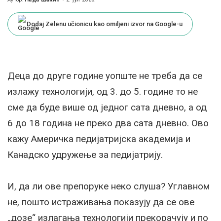
Posted
by
Dodaj Zelenu učionicu kao omiljeni izvor na Google-u
Деца до друге године уопште не треба да се
излажу технологији, од 3. до 5. године то не
сме да буде више од једног сата дневно, а од
6 до 18 година не преко два сата дневно. Ово
кажу Америчка педијатријска академија и
Канадско удружење за педијатрију.
И, да ли ове препоруке неко слуша? Углавном
не, пошто истраживања показују да се ове
„дозе“ излагања технологији прекорачују и по