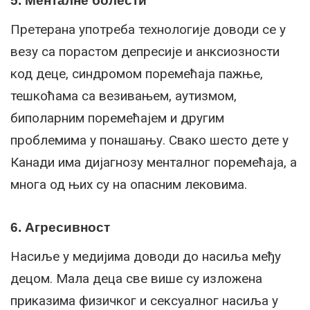
5. Менталне болести
Претерана употреба технологије доводи се у
везу са порастом депресије и анксиозности
код деце, синдромом поремећаја пажње,
тешкоћама са везивањем, аутизмом,
биполарним поремећајем и другим
проблемима у понашању. Свако шесто дете у
Канади има дијагнозу менталног поремећаја, а
многа од њих су на опасним лековима.
6. Агресивност
Насиље у медијима доводи до насиља међу
децом. Мала деца све више су изложена
приказима физичког и сексуалног насиља у