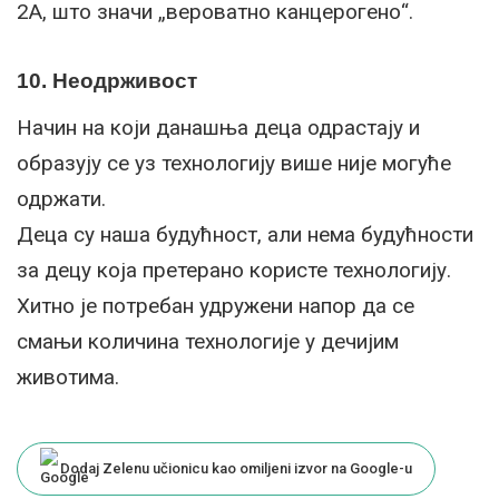
2А, што значи „вероватно канцерогено“.
10. Неодрживост
Начин на који данашња деца одрастају и
образују се уз технологију више није могуће
одржати.
Деца су наша будућност, али нема будућности
за децу која претерано користе технологију.
Хитно је потребан удружени напор да се
смањи количина технологије у дечијим
животима.
Dodaj Zelenu učionicu kao omiljeni izvor na Google-u