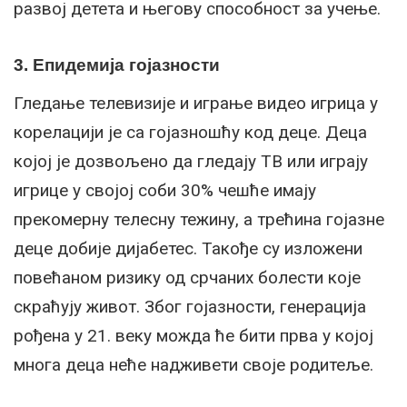
развој детета и његову способност за учење.
3. Епидемија гојазности
Гледање телевизије и играње видео игрица у
корелацији је са гојазношћу код деце. Деца
којој је дозвољено да гледају ТВ или играју
игрице у својој соби 30% чешће имају
прекомерну телесну тежину, а трећина гојазне
деце добије дијабетес. Такође су изложени
повећаном ризику од срчаних болести које
скраћују живот. Због гојазности, генерација
рођена у 21. веку можда ће бити прва у којој
многа деца неће надживети своје родитеље.