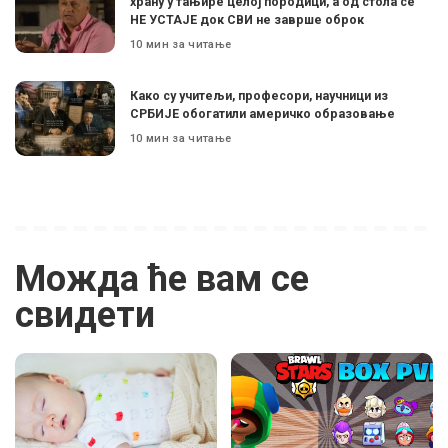
храну у тањире целој породици, а од стола се
НЕ УСТАЈЕ док СВИ не заврше оброк
10 мин за читање
Како су учитељи, професори, научници из
СРБИЈЕ обогатили америчко образовање
10 мин за читање
Можда ће вам се
свидети