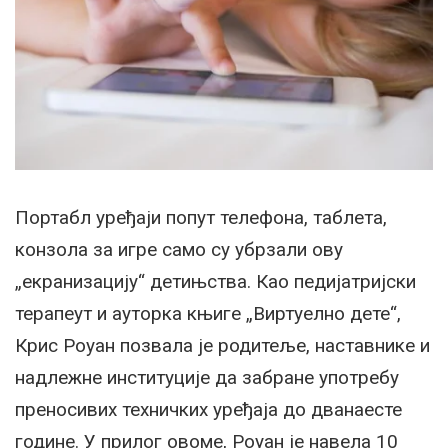
Портабл уређаји попут телефона, таблета,
конзола за игре само су убрзали ову
„екранизацију“ детињства. Као педијатријски
терапеут и ауторка књиге „Виртуелно дете“,
Крис Роуан позвала је родитеље, наставнике и
надлежне институције да забране употребу
преносивих техничких уређаја до дванаесте
године. У прилог овоме, Роуан је навела 10