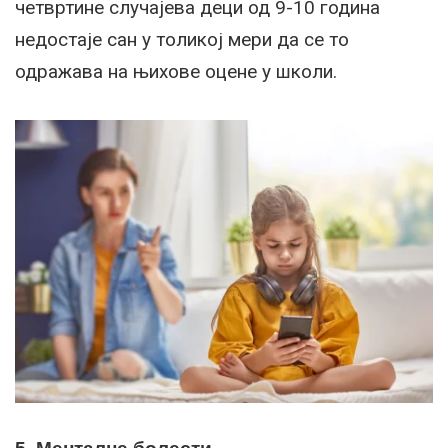
четвртине случајева деци од 9-10 година
недостаје сан у толикој мери да се то
одражава на њихове оцене у школи.