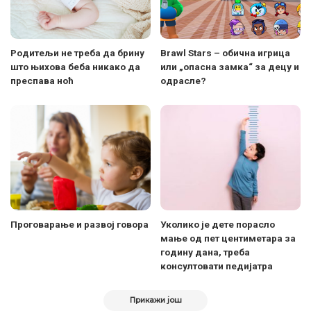
Родитељи не треба да брину
Brawl Stars – обична игрица
што њихова беба никако да
или „опасна замка“ за децу и
преспава ноћ
одрасле?
Проговарање и развој говора
Уколико је дете порасло
мање од пет центиметара за
годину дана, треба
консултовати педијатра
Прикажи још