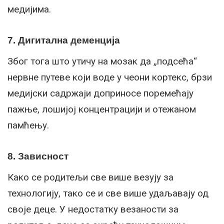
медијима.
7. Дигитална деменција
Због тога што утичу на мозак да „подсећа“
нервне путеве који воде у чеони кортекс, брзи
медијски садржаји доприносе поремећају
пажње, лошијој концентрацији и отежаном
памћењу.
8. Зависност
Како се родитељи све више везују за
технологију, тако се и све више удаљавају од
своје деце. У недостатку везаности за