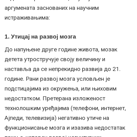
аргумената заснованих на научним
истраживањима:
1. Утицај на развој мозга
До напуњене друге године живота, мозак
детета утростручује своју величину и
наставља да се непрекидно развија до 21.
године. Рани развој мозга условљен је
подстицајима из окружења, или њиховим
недостатком. Претерана изложеност
технолошким уређајима (телефони, интернет,
Ајпеди, телевизија) негативно утиче на
функционисање мозга и изазива недостатак