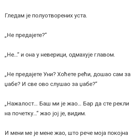
Гледам је полуотворених уста.
„Не предајете?“
„Не…“ и она у неверици, одмахује главом.
„Не предајете Уни? Хоћете рећи, дошао сам за
џабе? И све ово слушао за џабе?“
„Нажалост… Баш ми је жао… Бар да сте рекли
на почетку…“ жао јој је, видим.
И мени ме је мене жао, што рече моја покојна