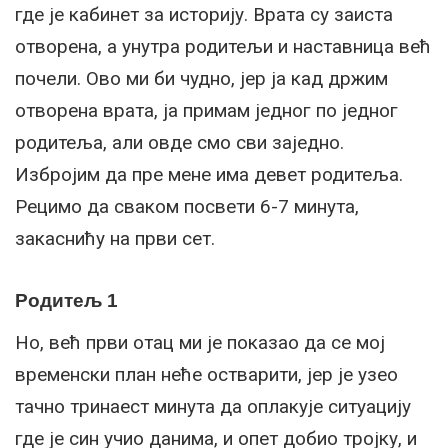
где је кабинет за историју. Врата су заиста
отворена, а унутра родитељи и наставница већ
почели. Ово ми би чудно, јер ја кад држим
отворена врата, ја примам једног по једног
родитеља, али овде смо сви заједно.
Избројим да пре мене има девет родитеља.
Рецимо да сваком посвети 6-7 минута,
закаснићу на први сет.
Родитељ 1
Но, већ први отац ми је показао да се мој
временски план неће остварити, јер је узео
тачно тринаест минута да оплакује ситуацију
где је син учио данима, и опет добио тројку, и