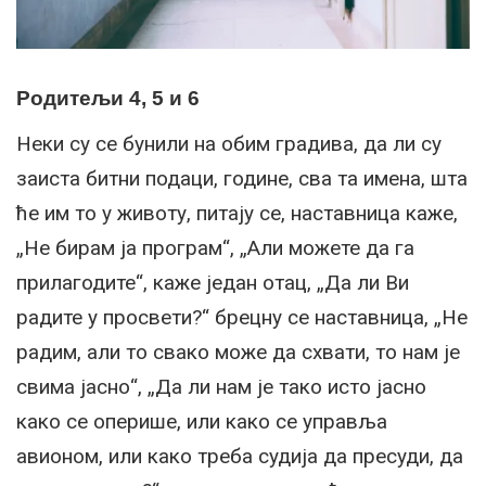
Родитељи 4, 5 и 6
Неки су се бунили на обим градива, да ли су
заиста битни подаци, године, сва та имена, шта
ће им то у животу, питају се, наставница каже,
„Не бирам ја програм“, „Али можете да га
прилагодите“, каже један отац, „Да ли Ви
радите у просвети?“ брецну се наставница, „Не
радим, али то свако може да схвати, то нам је
свима јасно“, „Да ли нам је тако исто јасно
како се оперише, или како се управља
авионом, или како треба судија да пресуди, да