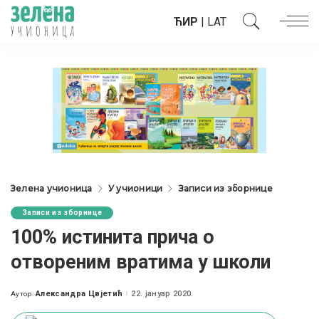
ЋИР
|
LAT
Зелена учионица
У учионици
Записи из зборнице
Записи из зборнице
100% истинита прича о
отвореним вратима у школи
Александра Цвјетић
22. јануар 2020.
Аутор:
Posted
by