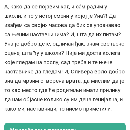
А, како да се појавим кад и сâм радим у
школи, и то у истој смени у којој је Уна?! Да
изађем са својих часова да бих се упознавао
са њеним наставницима? И, шта да их питам?
Уна је добро дете, одличан ђак, знам све њене
оцене, шта ћу у школи? Није ми доста колега
које гледам на послу, сад треба и те њене
наставнике да гледам! И, Оливера врло добро
зна да мрзим отворена врата, да мислим да је
то као место где ће родитељи имати прилику
да нам објасне колико су им деца генијална, и
како ми, наставници, то нисмо приметили.