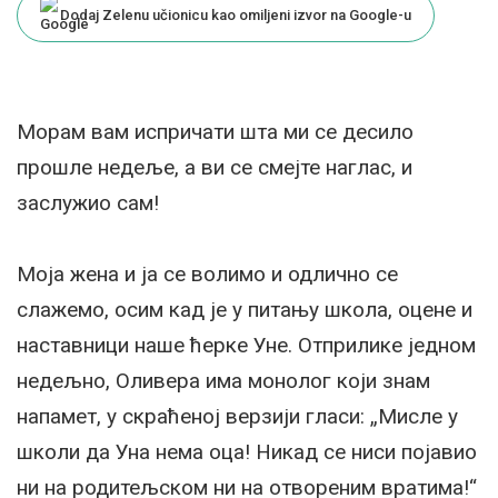
Dodaj Zelenu učionicu kao omiljeni izvor na Google-u
Морам вам испричати шта ми се десило
прошле недеље, а ви се смејте наглас, и
заслужио сам!
Моја жена и ја се волимо и одлично се
слажемо, осим кад је у питању школа, оцене и
наставници наше ћерке Уне. Отприлике једном
недељно, Оливера има монолог који знам
напамет, у скраћеној верзији гласи: „Мисле у
школи да Уна нема оца! Никад се ниси појавио
ни на родитељском ни на отвореним вратима!“