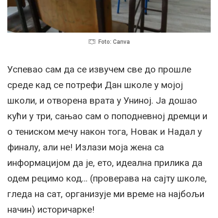
Foto: Canva
Успевао сам да се извучем све до прошле
среде кад се потрефи Дан школе у мојој
школи, и отворена врата у Униној. Ја дошао
кући у три, сањао сам о поподневној дремци и
о тениском мечу након тога, Новак и Надал у
финалу, али не! Излази моја жена са
информацијом да је, ето, идеална прилика да
одем рецимо код… (проверава на сајту школе,
гледа на сат, организује ми време на најбољи
начин) историчарке!