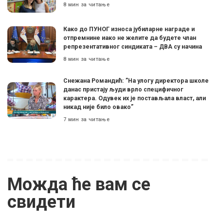
8 мин за читање
Како до ПУНОГ износа јубиларне награде и
отпремнине иако не желите да будете члан
репрезентативног синдиката – ДВА су начина
8 мин за читање
Снежана Романдић: ”На улогу директора школе
данас пристају људи врло специфичног
карактера. Одувек их је постављала власт, али
никад није било овако”
7 мин за читање
Можда ће вам се
свидети