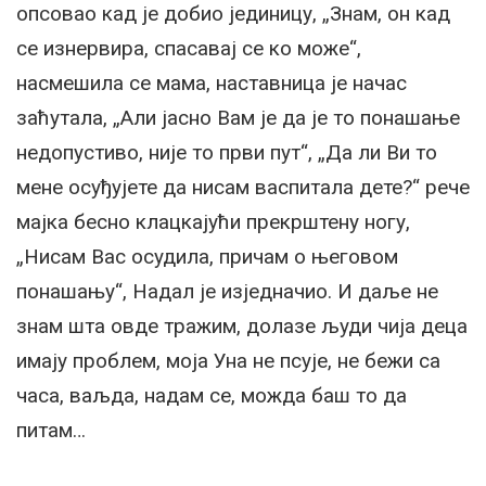
опсовао кад је добио јединицу, „Знам, он кад
се изнервира, спасавај се ко може“,
насмешила се мама, наставница је начас
заћутала, „Али јасно Вам је да је то понашање
недопустиво, није то први пут“, „Да ли Ви то
мене осуђујете да нисам васпитала дете?“ рече
мајка бесно клацкајући прекрштену ногу,
„Нисам Вас осудила, причам о његовом
понашању“, Надал је изједначио. И даље не
знам шта овде тражим, долазе људи чија деца
имају проблем, моја Уна не псује, не бежи са
часа, ваљда, надам се, можда баш то да
питам…