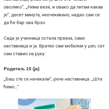
оволико“, „Нема везе, и овако да питам какав
је“, десет минута, неочекивано, надао сам се
да ће бар ова брзо.
Сада је учионица остала празна, само
наставница и ја. Вратио сам мобилни у џеп, сат
сам ставио на руку.
Родитељ 10 (ја)
„Баш сте се начекали“, рече наставница. „Шта
ћемо…“