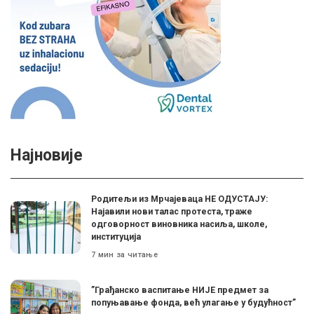
Најновије
Родитељи из Мрчајеваца НЕ ОДУСТАЈУ:
Најавили нови талас протеста, траже
одговорност виновника насиља, школе,
институција
7 мин за читање
”Грађанско васпитање НИЈЕ предмет за
попуњавање фонда, већ улагање у будућност”