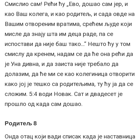
Смислио сам! Рећи ћу „Ево, дошао сам јер, и
као Ваш колега, и као родитељ, и сада овде на
Вашим отвореним вратима, срећем људе који
мисле да знају шта им деца раде, па се
испостави да није баш тако…“ Нешто ћу у том
смислу да кренем, надам се да ће она рећи да
је Уна дивна, и да заиста није требало да
долазим, да ће ми се као колегиница отворити
како јој је тешко са родитељима, ту ћу ја да се
сложим. 5:4 води Новак. Сат и двадесет је
прошло од када сам дошао.
Родитељ 8
Онда отац који вади списак када је наставница