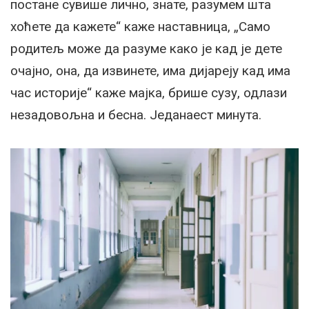
постане сувише лично, знате, разумем шта
хоћете да кажете“ каже наставница, „Само
родитељ може да разуме како је кад је дете
очајно, она, да извинете, има дијареју кад има
час историје“ каже мајка, брише сузу, одлази
незадовољна и бесна. Једанаест минута.