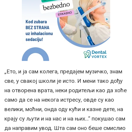
„Ето, и ја сам колега, предајем музичко, знам
све, у свакој школи је исто. И мени тако дођу
на отворена врата, неки родитељи као да хоће
само да се на некога истресу, овде су као
велики, моћни, онда оду кући и казне дете, на
крају су љути и на нас и на њих…“ покушао сам
да направим увод. Шта сам оно беше смислио