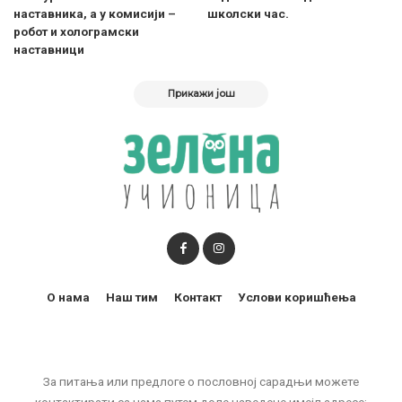
наставника, а у комисији –
школски час.
робот и холограмски
наставници
Прикажи још
О нама
Наш тим
Контакт
Услови коришћења
За питања или предлоге о пословној сарадњи можете