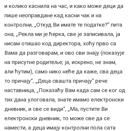
и колико каснила на час, и како може деци да
пише неоправдане кад касни чак и на
контролни, „Откуд Ви имате те податке?“ пита
она, „Рекла ми је ћерка, све је записивала, ја
нисам отишао код директора, хоћу прво са
Вама да разговарам, и ово сви знају (показује
на присутне родитеље; ја, искрено, не знам,
али ћутим), само нико неће да каже, сва деца
то причају“, „Деца свашта причају“ рече
наставница, „Показаћу Вам када сам се ког од
тих дана улоговала, знате имамо електронски
дневник, и све се види“, „Ма, пустите Ви
електронски дневник, то може све да се
намести, а деца имају контролни пола сата