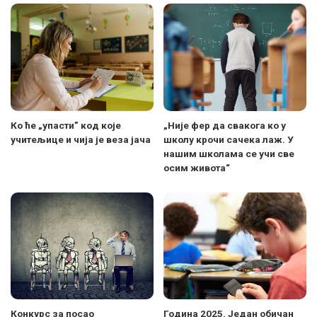
Ко ће „упасти” код које
„Није фер да свакога ко у
учитељице и чија је веза јача
школу крочи сачека лаж. У
нашим школама се учи све
осим живота“
Конкурс за посао
Година 2025. Један обичан