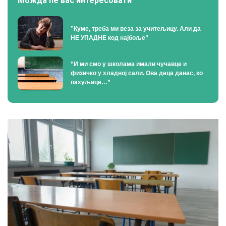
Можда ће вас интересовати
”Куме, треба ми веза за учитељицу. Али да
НЕ УПАДНЕ код најбоље”
”И ми смо у школама имали чучавце и
физичко у хладној сали. Ова деца данас, ко
пахуљице…”