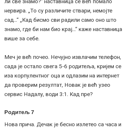
ли све знамо?“ наставница се већ помало
нервира. „То су различите ствари, немојте
сад…“ „Кад бисмо сви радили само оно што
знамо, где би нам био крај…“ каже наставница
више за себе.
Меч је већ почео. Нечујно извлачим телефон,
сада је остало свега 5-6 родитеља, кријем се
иза корпулентног оца и одлазим на интернет
да проверим резултат, Новак је већ узео
сервис Надалу, води 3:1. Кад пре?
Родитељ 7
Нова прича. Дечак је бесно излетео са часа и