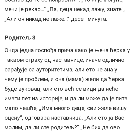
мени је рекао…“ „Па, деца некад лажу, знате“,
„Али он никад не лаже…“ десет минута.
Родитељ 3
Онда једна госпођа прича како је њена ћерка у
таквом страху од наставнице, иначе одлично
сарађује са ауторитетима, али ето не зна у
чему је проблем, и она (мама) жели да ћерка
буде вуковац, али ето већ се види да неће
имати пет из историје, и да ли може да је пита
мало чешће, „Има много деце, сви желе вишу
оцену“, одговара наставница, „Али ето ја Вас
молим, да ли сте родитељ?“ „Не бих да ово