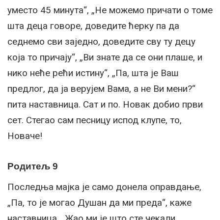
уместо 45 минута“, „Не можемо причати о томе
шта деца говоре, доведите ћерку па да
седнемо сви заједно, доведите сву ту децу
која то причају“, „Ви знате да се они плаше, и
нико неће рећи истину“, „Па, шта је Ваш
предлог, да ја верујем Вама, а не Ви мени?“
пита наставница. Сат и по. Новак добио први
сет. Стегао сам песницу испод клупе, то,
Новаче!
Родитељ 9
Последња мајка је само донела оправдање,
„Па, то је могао Душан да ми преда“, каже
наставница, „Жао ми је што сте чекали