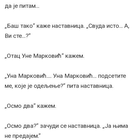
да је питам…
„Баш тако“ каже наставница. „Свуда исто… А,
Ви сте…?“
„Отац Уне Марковић“ кажем.
„Уна Марковић…. Уна Марковић… подсетите
ме, које је одељење?“ пита наставница.
„Осмо два“ кажем.
„Осмо два?“ зачуди се наставница. „Ја њима
не предајем.“