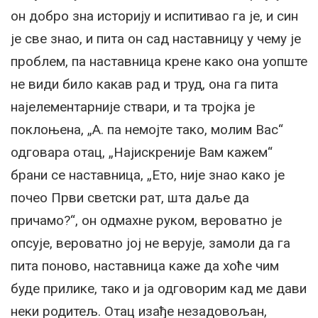
он добро зна историју и испитивао га је, и син
је све знао, и пита он сад наставницу у чему је
проблем, па наставница крене како она уопште
не види било какав рад и труд, она га пита
најелементарније ствари, и та тројка је
поклоњена, „А. па немојте тако, молим Вас“
одговара отац, „Најискреније Вам кажем“
брани се наставница, „Ето, није знао како је
почео Први светски рат, шта даље да
причамо?“, он одмахне руком, вероватно је
опсује, вероватно јој не верује, замоли да га
пита поново, наставница каже да хоће чим
буде прилике, тако и ја одговорим кад ме дави
неки родитељ. Отац изађе незадовољан,