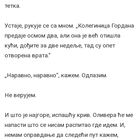
тетка.
Устаје, рукује се са мном. „Колегиница Гордана
предаје осмом два, али она је већ отишла
кући, дођите за две недеље, тад су опет
отворена врата.“
„Наравно, наравно“, кажем. Одлазим.
Не верујем.
И што је најгоре, испашћу крив. Оливера ће ме
напасти што се нисам распитао где идем. И,
немам оправдање да следећи пут кажем,