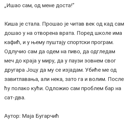
„Ишао сам, од мене доста!“
Киша је стала. Прошао је читав век од кад сам
дошао у на отворена врата. Поред школе има
кафић, и у њему пуштају спортски програм.
Одлучио сам да одем на пиво, да одгледам
меч до краја у миру, да у паузи зовнем свог
другара Јоцу да му се изјадам. Убиће ме од
завитлавања, али нека, зато га и волим. После
ћу полако кући. Одложио сам проблем бар на
сат-два.
Аутор: Маја Бугарчић