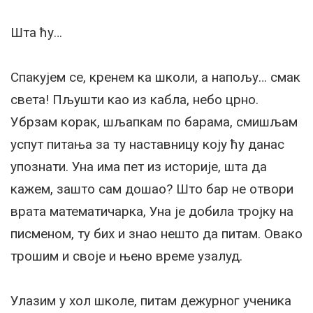
Шта ћу…
Спакујем се, кренем ка школи, а напољу… смак
света! Пљушти као из кабла, небо црно.
Убрзам корак, шљапкам по барама, смишљам
успут питања за ту наставницу коју ћу данас
упознати. Уна има пет из историје, шта да
кажем, зашто сам дошао? Што бар не отвори
врата математичарка, Уна је добила тројку на
писменом, ту бих и знао нешто да питам. Овако
трошим и своје и њено време узалуд.
Улазим у хол школе, питам дежурног ученика