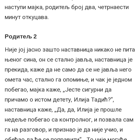
наступи мајка, родитељ број два, четрнаести
минут откуцава.
Родитељ 2
Није јој јасно зашто наставница никако не пита
њеног сина, он се стално јавља, наставница је
прекида, каже да не само да се не јавља него
омета час, стално га опомиње, и чак је једном
побегао, мајка каже, „Јесте сигурни да
причамо о истом детету, Илија Тадић?“,
наставница каже, „Да, да, Илија је прошле
недеље побегао са контролног, и позвала сам
га на разговор, и признао је да није учио, и
обећао да ће се поправити“, „То није могуће,