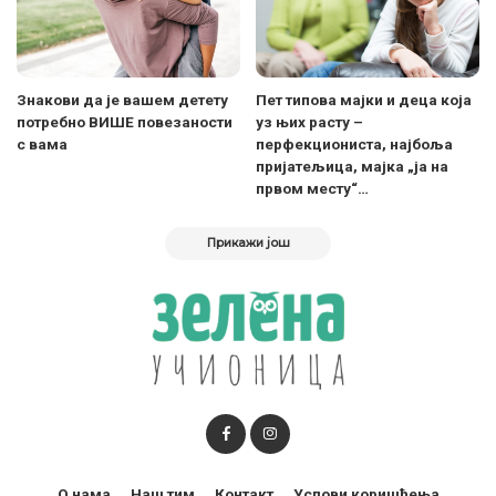
Знакови да је вашем детету
Пет типова мајки и деца која
потребно ВИШЕ повезаности
уз њих расту –
с вама
перфекциониста, најбоља
пријатељица, мајка „ја на
првом месту“…
Прикажи још
О нама
Наш тим
Контакт
Услови коришћења