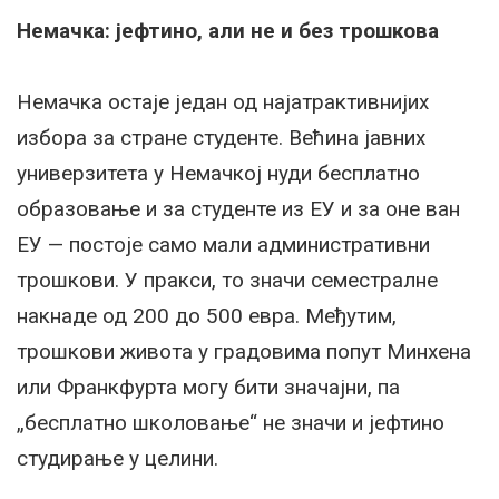
Немачка: јефтино, али не и без трошкова
Немачка остаје један од најатрактивнијих
избора за стране студенте. Већина јавних
универзитета у Немачкој нуди бесплатно
образовање и за студенте из ЕУ и за оне ван
ЕУ — постоје само мали административни
трошкови. У пракси, то значи семестралне
накнаде од 200 до 500 евра. Међутим,
трошкови живота у градовима попут Минхена
или Франкфурта могу бити значајни, па
„бесплатно школовање“ не значи и јефтино
студирање у целини.