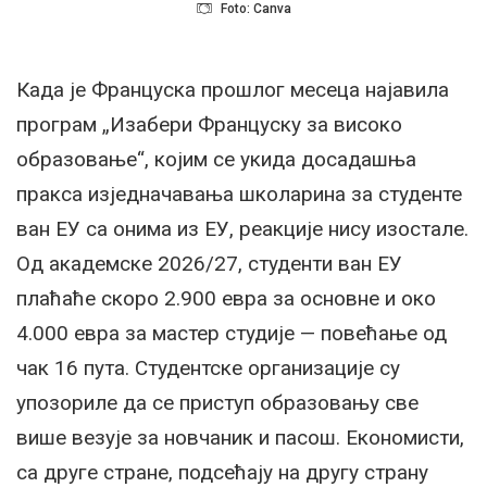
Foto: Canva
Када је Француска прошлог месеца најавила
програм „Изабери Француску за високо
образовање“, којим се укида досадашња
пракса изједначавања школарина за студенте
ван ЕУ са онима из ЕУ, реакције нису изостале.
Од академске 2026/27, студенти ван ЕУ
плаћаће скоро 2.900 евра за основне и око
4.000 евра за мастер студије — повећање од
чак 16 пута. Студентске организације су
упозориле да се приступ образовању све
више везује за новчаник и пасош. Економисти,
са друге стране, подсећају на другу страну