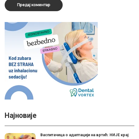
Најновије
Васпитачица о адаптацији на вртић: НИЈЕ крај