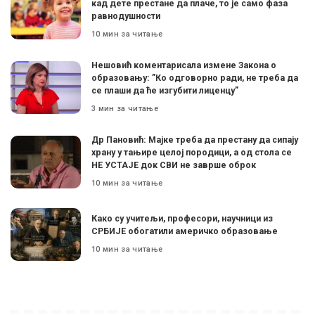
кад дете престане да плаче, то је само фаза
равнодушности
10 мин за читање
Нешовић коментарисала измене Закона о
образовању: ”Ко одговорно ради, не треба да
се плаши да ће изгубити лиценцу”
3 мин за читање
Др Пановић: Мајке треба да престану да сипају
храну у тањире целој породици, а од стола се
НЕ УСТАЈЕ док СВИ не заврше оброк
10 мин за читање
Како су учитељи, професори, научници из
СРБИЈЕ обогатили америчко образовање
10 мин за читање