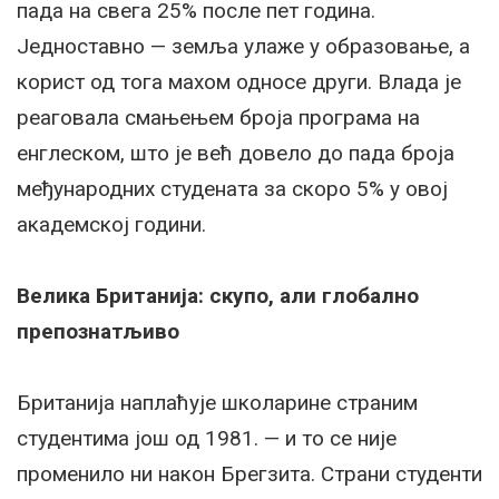
пада на свега 25% после пет година.
Једноставно — земља улаже у образовање, а
корист од тога махом односе други. Влада је
реаговала смањењем броја програма на
енглеском, што је већ довело до пада броја
међународних студената за скоро 5% у овој
академској години.
Велика Британија: скупо, али глобално
препознатљиво
Британија наплаћује школарине страним
студентима још од 1981. — и то се није
променило ни након Брегзита. Страни студенти