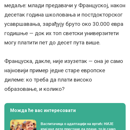
медаље: млади предавачи у Француској, након
десетак година школовања и постдокторског
усавршавања, зарађују бруто око 30.000 евра
годишње — док их топ светски универзитети
могу платити пет до десет пута више.
Француска, дакле, није изузетак — она је само
најновији пример једне старе европске
дилеме: ко треба да плати високо
образовање, и колико?
Можда ће вас интересовати
Васпитачица о адаптацији на вртић: НИЈЕ
крај кад дете престане да плаче, то је само