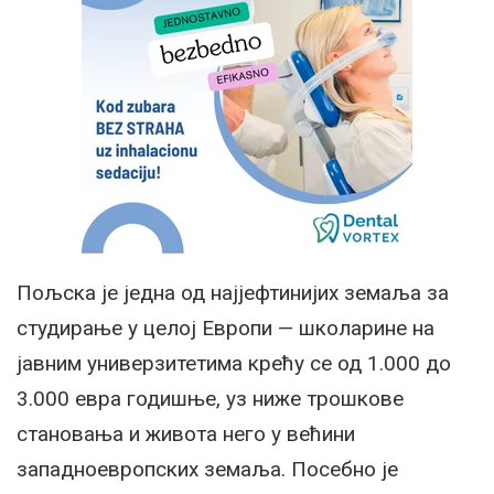
Пољска је једна од најјефтинијих земаља за
студирање у целој Европи — школарине на
јавним универзитетима крећу се од 1.000 до
3.000 евра годишње, уз ниже трошкове
становања и живота него у већини
западноевропских земаља. Посебно је