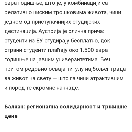
евра годишње, што је, у комбинацији са
релативно ниским трошковима живота, чини
једном од приступачнијих студијских
дестинација. Аустрија је слична прича:
студенти из ЕУ студирају бесплатно, док
страни студенти плаћају око 1.500 евра
годишње на јавним универзитетима. Беч
притом редовно осваја титулу најбољег града
за живот на свету — што га чини атрактивним
и поред те скромне накнаде.
Балкан: регионална солидарност и тржишне
цене