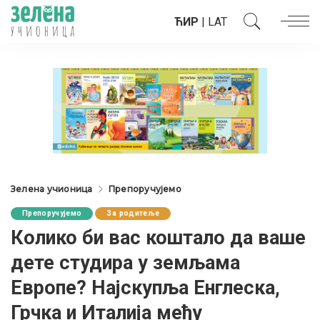
ЋИР
|
LAT
Зелена учионица
Препоручујемо
Препоручујемо
За родитеље
Колико би вас коштало да ваше
дете студира у земљама
Европе? Најскупља Енглеска,
Грчка и Италија међу