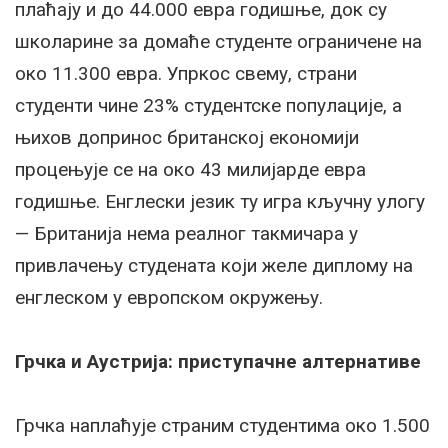
плаћају и до 44.000 евра годишње, док су
школарине за домаће студенте ограничене на
око 11.300 евра. Упркос свему, страни
студенти чине 23% студентске популације, а
њихов допринос британској економији
процењује се на око 43 милијарде евра
годишње. Енглески језик ту игра кључну улогу
— Британија нема реалног такмичара у
привлачењу студената који желе диплому на
енглеском у европском окружењу.
Грчка и Аустрија: приступачне алтернативе
Грчка наплаћује страним студентима око 1.500