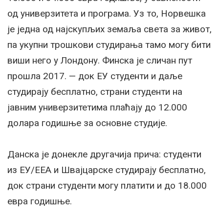
од универзитета и програма. Уз то, Норвешка
је једна од најскупљих земаља света за живот,
па укупни трошкови студирања тамо могу бити
виши него у Лондону. Финска је сличан пут
прошла 2017. — док ЕУ студенти и даље
студирају бесплатно, страни студенти на
јавним универзитетима плаћају до 12.000
долара годишње за основне студије.
Данска је донекле другачија прича: студенти
из ЕУ/ЕЕА и Швајцарске студирају бесплатно,
док страни студенти могу платити и до 18.000
евра годишње.