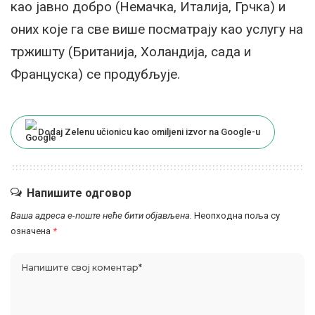
као јавно добро (Немачка, Италија, Грчка) и
оних које га све више посматрају као услугу на
тржишту (Британија, Холандија, сада и
Француска) се продубљује.
Dodaj Zelenu učionicu kao omiljeni izvor na Google-u
Напишите одговор
Ваша адреса е-поште неће бити објављена.
Неопходна поља су
означена
*