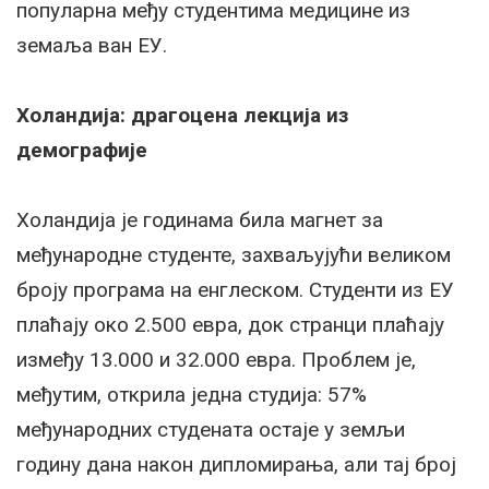
популарна међу студентима медицине из
земаља ван ЕУ.
Холандија: драгоцена лекција из
демографије
Холандија је годинама била магнет за
међународне студенте, захваљујући великом
броју програма на енглеском. Студенти из ЕУ
плаћају око 2.500 евра, док странци плаћају
између 13.000 и 32.000 евра. Проблем је,
међутим, открила једна студија: 57%
међународних студената остаје у земљи
годину дана након дипломирања, али тај број