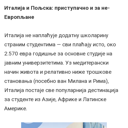
Италија и Пољска: приступачно и за не-
Европљане
Италија не наплаћује додатну школарину
страним студентима — сви плаћају исто, око
2.570 евра годишње за основне студије на
јавним универзитетима. Уз медитерански
начин живота и релативно ниже трошкове
становања (посебно ван Милана и Рима),
Италија постаје све популарнија дестинација
за студенте из Азије, Африке и Латинске
Америке.