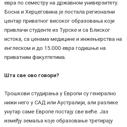
евра по семестру на државном универзитету.
Босна и Херцеговина је постала регионални
центар приватног високог образовања који
привлачи студенте из Турске и са Блиског
истока, са ценама медицине и инжењерства на
енглеском и до 15.000 евра годишње на
приватним факултетима.
Шта све ово говори?
Трошкови студирања у Европи су генерално
нижи него у САД или Аустралији, али разлике
унутар саме Европе постају све веће. Јаз
између земаља које образовање третирају