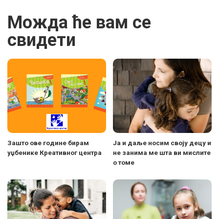
Можда ће вам се
свидети
Зашто ове године бирам
Ја и даље носим своју децу и
уџбенике Креативног центра
не занима ме шта ви мислите
о томе