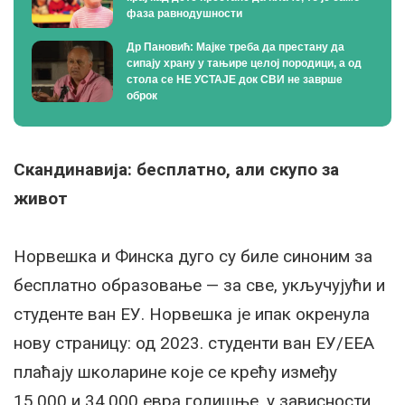
фаза равнодушности
Др Пановић: Мајке треба да престану да
сипају храну у тањире целој породици, а од
стола се НЕ УСТАЈЕ док СВИ не заврше
оброк
Скандинавија: бесплатно, али скупо за
живот
Норвешка и Финска дуго су биле синоним за
бесплатно образовање — за све, укључујући и
студенте ван ЕУ. Норвешка је ипак окренула
нову страницу: од 2023. студенти ван ЕУ/ЕЕА
плаћају школарине које се крећу између
15.000 и 34.000 евра годишње, у зависности