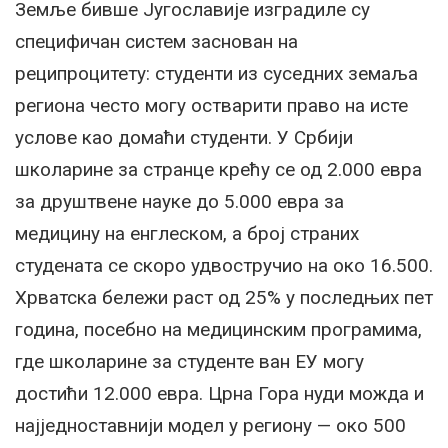
Земље бивше Југославије изградиле су
специфичан систем заснован на
реципроцитету: студенти из суседних земаља
региона често могу остварити право на исте
услове као домаћи студенти. У Србији
школарине за странце крећу се од 2.000 евра
за друштвене науке до 5.000 евра за
медицину на енглеском, а број страних
студената се скоро удвостручио на око 16.500.
Хрватска бележи раст од 25% у последњих пет
година, посебно на медицинским програмима,
где школарине за студенте ван ЕУ могу
достићи 12.000 евра. Црна Гора нуди можда и
најједноставнији модел у региону — око 500