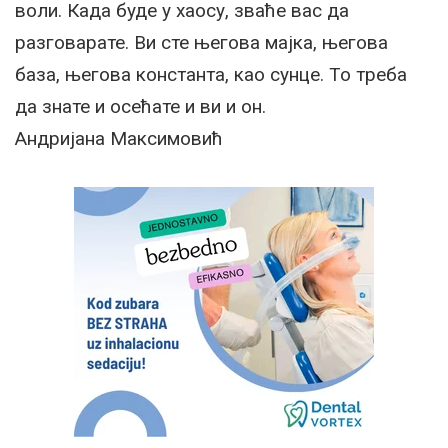
воли. Када буде у хаосу, зваће вас да
разговарате. Ви сте његова мајка, његова
база, његова константа, као сунце. То треба
да знате и осећате и ви и он.
Андријана Максимовић