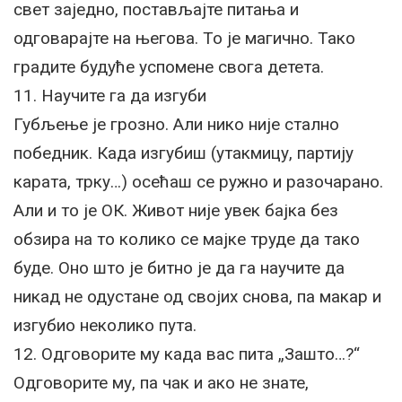
свет заједно, постављајте питања и
одговарајте на његова. То је магично. Тако
градите будуће успомене свога детета.
11. Научите га да изгуби
Губљење је грозно. Али нико није стално
победник. Када изгубиш (утакмицу, партију
карата, трку…) осећаш се ружно и разочарано.
Али и то је ОК. Живот није увек бајка без
обзира на то колико се мајке труде да тако
буде. Оно што је битно је да га научите да
никад не одустане од својих снова, па макар и
изгубио неколико пута.
12. Одговорите му када вас пита „Зашто…?“
Одговорите му, па чак и ако не знате,