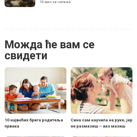
10 мин за читање
Можда ће вам се
свидети
10 највећих брига родитеља
Сина сам научила на руке, јер
првака
не размазиш – ако мазиш