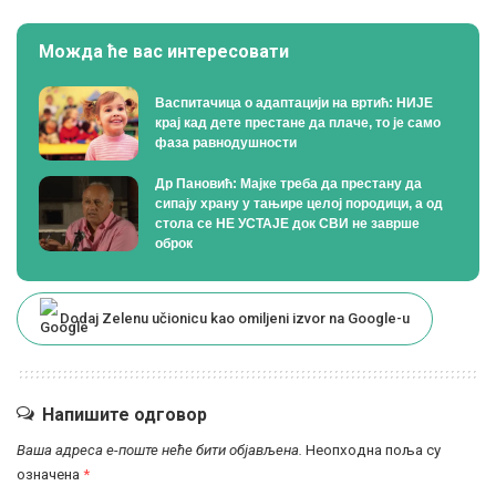
Можда ће вас интересовати
Васпитачица о адаптацији на вртић: НИЈЕ
крај кад дете престане да плаче, то је само
фаза равнодушности
Др Пановић: Мајке треба да престану да
сипају храну у тањире целој породици, а од
стола се НЕ УСТАЈЕ док СВИ не заврше
оброк
Dodaj Zelenu učionicu kao omiljeni izvor na Google-u
Напишите одговор
Ваша адреса е-поште неће бити објављена.
Неопходна поља су
означена
*