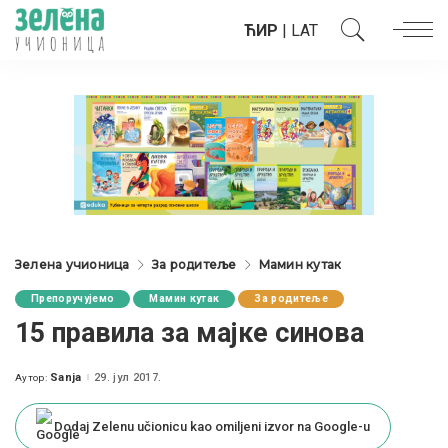
ЋИР
|
LAT
Зелена учионица
За родитеље
Мамин кутак
Препоручујемо
Мамин кутак
За родитеље
15 правила за мајке синова
Sanja
29. јул 2017.
Аутор:
Posted
by
Dodaj Zelenu učionicu kao omiljeni izvor na Google-u