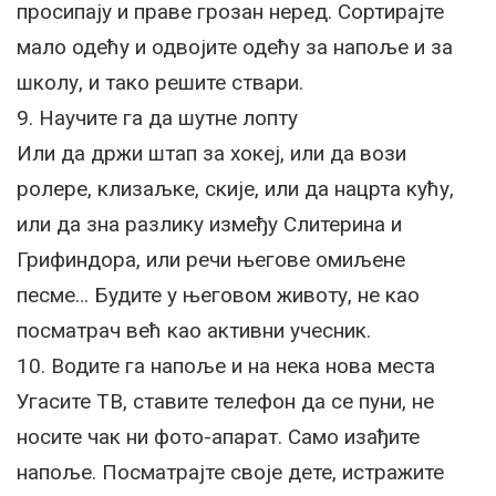
просипају и праве грозан неред. Сортирајте
мало одећу и одвојите одећу за напоље и за
школу, и тако решите ствари.
9. Научите га да шутне лопту
Или да држи штап за хокеј, или да вози
ролере, клизаљке, скије, или да нацрта кућу,
или да зна разлику између Слитерина и
Грифиндора, или речи његове омиљене
песме… Будите у његовом животу, не као
посматрач већ као активни учесник.
10. Водите га напоље и на нека нова места
Угасите ТВ, ставите телефон да се пуни, не
носите чак ни фото-апарат. Само изађите
напоље. Посматрајте своје дете, истражите