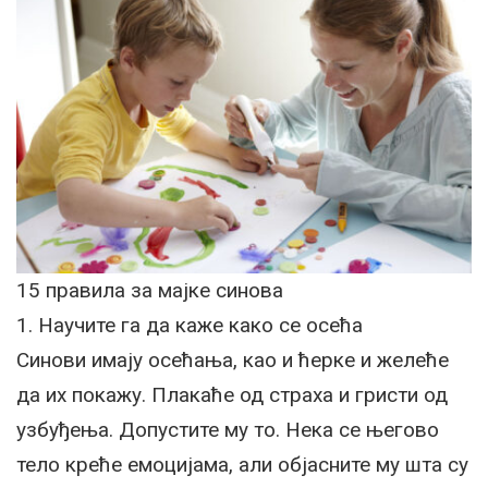
15 правила за мајке синова
1. Научите га да каже како се осећа
Синови имају осећања, као и ћерке и желеће
да их покажу. Плакаће од страха и гристи од
узбуђења. Допустите му то. Нека се његово
тело креће емоцијама, али објасните му шта су