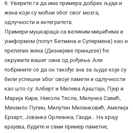
6. Уверите га да има примера добрих људи и
жена који су моћни због свог мозга,
одлучности и интегритета.
Примери мушкараца са великим мишићима и
униформом (попут Бетмена и Супермена) као и
прелепих жена (Дизнијеве принцезе) ће
окружити вашег сина од рођења. Али
побрините се да он такође зна за људе који су
били успешни због своје памети и одлучности
као што су: Алберт и Милева Ајнштајн, Пјер и
Марија Кири, Никола Тесла, Милунка Савић,
Михаило Пупин, Милутин Миланковић, Амелија
Ерхарт, Јованка Орлеанка, Ганди… На крају
крајева, будите и сами пример паметне,