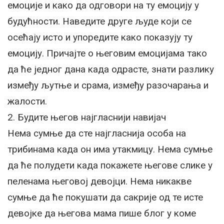
емоције и како да одговори на ту емоцију у
будућности. Наведите друге људе који се
осећају исто и упоредите како показују ту
емоцију. Причајте о његовим емоцијама тако
да ће једног дана када одрасте, знати разлику
између љутње и срама, између разочарања и
жалости.
2. Будите његов најгласнији навијач
Нема сумње да сте најгласнија особа на
трибинама када он има утакмицу. Нема сумње
да ће полудети када покажете његове слике у
пеленама његовој девојци. Нема никакве
сумње да ће покушати да сакрије од те исте
девојке да његова мама пише блог у коме