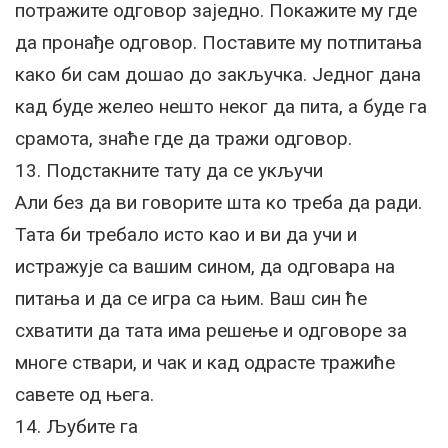
потражите одговор заједно. Покажите му где
да пронађе одговор. Поставите му потпитања
како би сам дошао до закључка. Једног дана
кад буде желео нешто неког да пита, а буде га
срамота, знаће где да тражи одговор.
13. Подстакните тату да се укључи
Али без да ви говорите шта ко треба да ради.
Тата би требало исто као и ви да учи и
истражује са вашим сином, да одговара на
питања и да се игра са њим. Ваш син ће
схватити да тата има решење и одговоре за
многе ствари, и чак и кад одрасте тражиће
савете од њега.
14. Љубите га