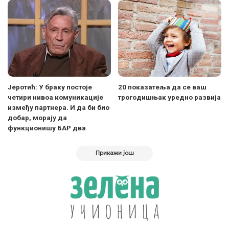
Јеротић: У браку постоје
20 показатеља да се ваш
четири нивоа комуникације
трогодишњак уредно развија
између партнера. И да би био
добар, морају да
функционишу БАР два
Прикажи још