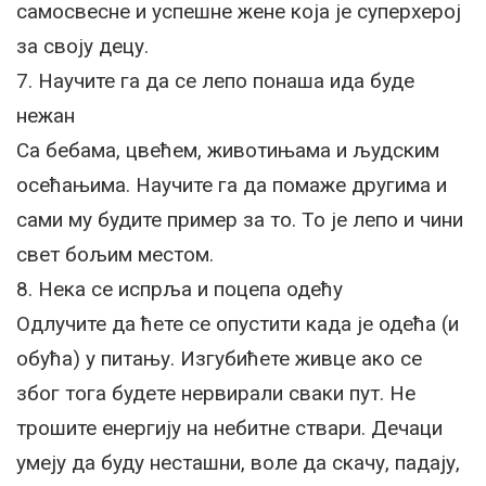
самосвесне и успешне жене која je суперхерој
за своју децу.
7. Научите га да се лепо понаша ида буде
нежан
Са бебама, цвећем, животињама и људским
осећањима. Научите га да помаже другима и
сами му будите пример за то. То је лепо и чини
свет бољим местом.
8. Нека се испрља и поцепа одећу
Одлучите да ћете се опустити када је одећа (и
обућа) у питању. Изгубићете живце ако се
због тога будете нервирали сваки пут. Не
трошите енергију на небитне ствари. Дечаци
умеју да буду несташни, воле да скачу, падају,