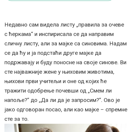
Недавно сам видела листу „правила за очеве
с ћеркама“ и инспирисала се да направим
сличну листу, али за мајке са синовима. Надам
се да ћу и ја подстаћи друге мајке да
подржавају и буду поносне на своје синове. Ви
сте најважније жене у њиховим животима,
њихови први учитељи и оне од којих ће
тражити одобрење почевши од „Смем ли
напоље?“ до „Да ли да је запросим?“. Ово је
јако одговоран посао, али као мајке – спремне
сте за то.