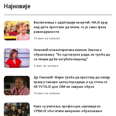
Најновије
Васпитачица о адаптацији на вртић: НИЈЕ крај
кад дете престане да плаче, то је само фаза
равнодушности
10 мин за читање
Нешовић коментарисала измене Закона о
образовању: ”Ко одговорно ради, не треба да
се плаши да ће изгубити лиценцу”
3 мин за читање
Др Пановић: Мајке треба да престану да сипају
храну у тањире целој породици, а од стола се
НЕ УСТАЈЕ док СВИ не заврше оброк
10 мин за читање
Како су учитељи, професори, научници из
СРБИЈЕ обогатили америчко образовање