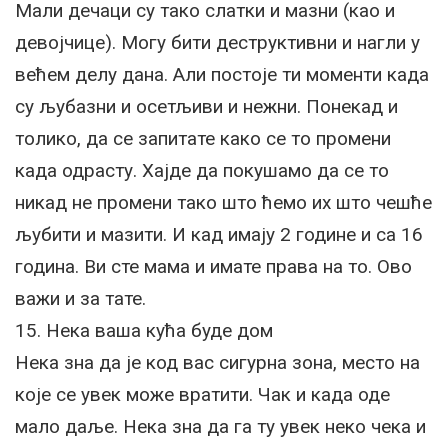
Мали дечаци су тако слатки и мазни (као и
девојчице). Могу бити деструктивни и нагли у
већем делу дана. Али постоје ти моменти када
су љубазни и осетљиви и нежни. Понекад и
толико, да се запитате како се то промени
када одрасту. Хајде да покушамо да се то
никад не промени тако што ћемо их што чешће
љубити и мазити. И кад имају 2 године и са 16
година. Ви сте мама и имате права на то. Ово
важи и за тате.
15. Нека ваша кућа буде дом
Нека зна да је код вас сигурна зона, место на
које се увек може вратити. Чак и када оде
мало даље. Нека зна да га ту увек неко чека и