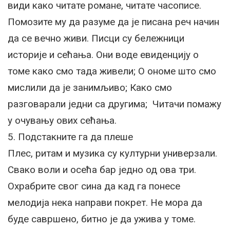
види како читате романе, читате часописе.
Помозите му да разуме да је писана реч начин
да се вечно живи. Писци су бележници
историје и сећања. Они воде евиденцију о
томе како смо тада живели; О ономе што смо
мислили да је занимљиво; Како смо
разговарали једни са другима; Читачи помажу
у очувању ових сећања.
5. Подстакните га да плеше
Плес, ритам и музика су културни универзали.
Свако воли и осећа бар једно од ова три.
Охрабрите свог сина да кад га понесе
мелодија нека направи покрет. Не мора да
буде савршено, битно је да ужива у томе.