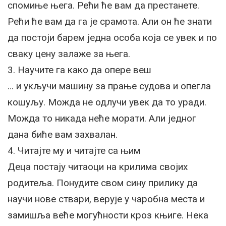
спомиње њега. Рећи ће вам да престанете.
Рећи ће вам да га је срамота. Али он ће знати
да постоји барем једна особа која се увек и по
сваку цену залаже за њега.
3. Научите га како да опере веш
… и укључи машину за прање судова и опегла
кошуљу. Можда не одлучи увек да то уради.
Можда то никада неће морати. Али једног
дана биће вам захвалан.
4. Читајте му и читајте са њим
Деца постају читаоци на крилима својих
родитеља. Понудите свом сину прилику да
научи нове ствари, верује у чаробна места и
замишља веће могућности кроз књиге. Нека