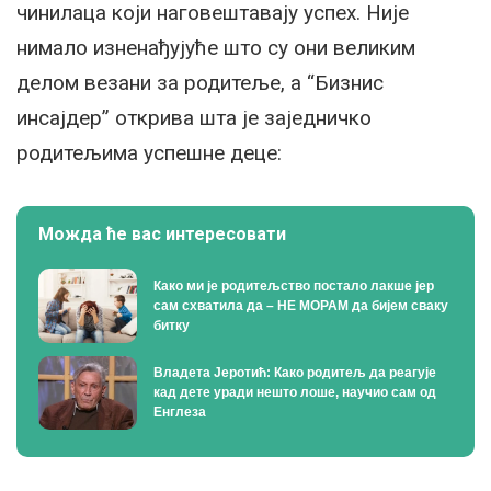
чинилаца који наговештавају успех. Није
нимало изненађујуће што су они великим
делом везани за родитеље, а “Бизнис
инсајдер” открива шта је заједничко
родитељима успешне деце:
Можда ће вас интересовати
Како ми је родитељство постало лакше јер
сам схватила да – НЕ МОРАМ да бијем сваку
битку
Владета Јеротић: Како родитељ да реагује
кад дете уради нешто лоше, научио сам од
Енглеза