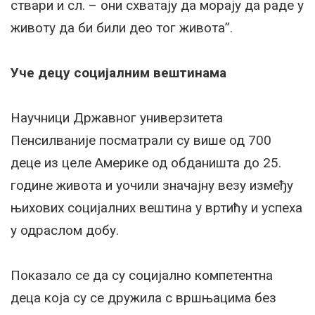
ствари и сл. – они схватају да морају да раде у
животу да би били део тог живота”.
Уче децу социјалним вештинама
Научници Државног универзитета
Пенсилваније посматрали су више од 700
деце из целе Америке од обданишта до 25.
године живота и уочили значајну везу између
њихових социјалних вештина у вртићу и успеха
у одраслом добу.
Показало се да су социјално компетентна
деца која су се дружила с вршњацима без