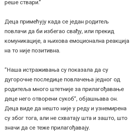
реше ствари.”
Деца примећују када се један родитељ
повлачи да би избегао свађу, или прекид
комуникације, а њихова емоционална реакција
на то није позитивна.
“Наша истраживања су показала да су
дугорочне последице повлачења једног од
родитеља много штетније за прилагођавање
деце него отворени сукоб”, објашњава он.
Деца виде да нешто није у реду и узнемирена
су због тога, али не схватају шта и зашто, што
значи да се теже прилагођавају.