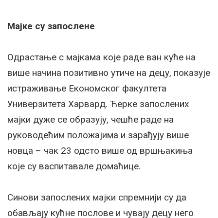
Мајке су запослене
Одрастање с мајкама које раде ван куће на
више начина позитивно утиче на децу, показује
истраживање Економског факултета
Универзитета Харвард. Ћерке запослених
мајки дуже се образују, чешће раде на
руководећим положајима и зарађују више
новца – чак 23 одсто више од вршњакиња
које су васпитавале домаћице.
Синови запослених мајки спремнији су да
обављају кућне послове и чувају децу него