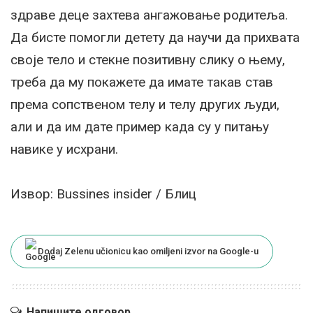
здраве деце захтева ангажовање родитеља.
Да бисте помогли детету да научи да прихвата
своје тело и стекне позитивну слику о њему,
треба да му покажете да имате такав став
према сопственом телу и телу других људи,
али и да им дате пример када су у питању
навике у исхрани.
Извор: Bussines insider / Блиц
Dodaj Zelenu učionicu kao omiljeni izvor na Google-u
Напишите одговор