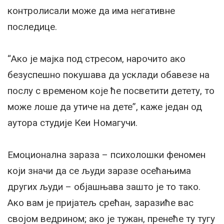
контролисали може да има негативне
последице.
“Ако је мајка под стресом, нарочито ако
безуспешно покушава да усклади обавезе на
послу с временом које ће посветити детету, то
може лоше да утиче на дете”, каже један од
аутора студије Кеи Номагучи.
Емоционална зараза – психолошки феномен
који значи да се људи заразе осећањима
других људи – објашњава зашто је то тако.
Ако вам је пријатељ срећан, заразиће вас
својом ведрином; ако је тужан, пренеће ту тугу