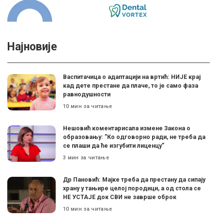
Најновије
Васпитачица о адаптацији на вртић: НИЈЕ крај
кад дете престане да плаче, то је само фаза
равнодушности
10 мин за читање
Нешовић коментарисала измене Закона о
образовању: ”Ко одговорно ради, не треба да
се плаши да ће изгубити лиценцу”
3 мин за читање
Др Пановић: Мајке треба да престану да сипају
храну у тањире целој породици, а од стола се
НЕ УСТАЈЕ док СВИ не заврше оброк
10 мин за читање