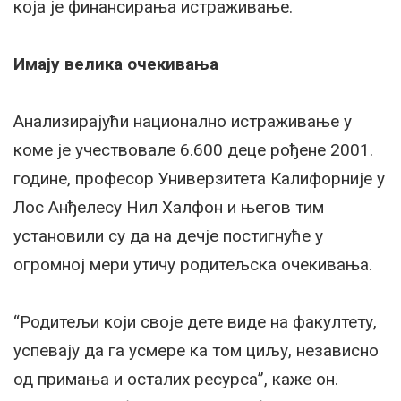
која је финансирања истраживање.
Имају велика очекивања
Анализирајући национално истраживање у
коме је учествовале 6.600 деце рођене 2001.
године, професор Универзитета Калифорније у
Лос Анђелесу Нил Халфон и његов тим
установили су да на дечје постигнуће у
огромној мери утичу родитељска очекивања.
“Родитељи који своје дете виде на факултету,
успевају да га усмере ка том циљу, независно
од примања и осталих ресурса”, каже он.