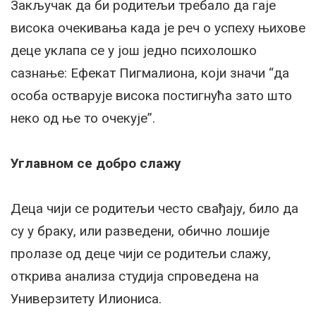
Закључак да би родитељи требало да гаје
висока очекивања када је реч о успеху њихове
деце уклапа се у још једно психолошко
сазнање: Ефекат Пигмалиона, који значи “да
особа остварује висока постигнућа зато што
неко од ње то очекује”.
Углавном се добро слажу
Деца чији се родитељи често свађају, било да
су у браку, или разведени, обично лошије
пролазе од деце чији се родитељи слажу,
открива анализа студија спроведена на
Универзитету Илиониса.