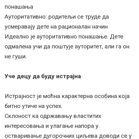
понашања
Ауторитативно: родитељи се труде да
усмеравају дете на рационалан начин
Идеално је ауторитативно понашање. Дете
одмалена учи да поштује ауторитет, али га он
не гуши.
Уче децу да буду истрајна
Истрајност је моћна карактерна особина која
битно утиче на успех.
Склоност ка одржавању властитих
интересовања и улагање напора у
остваривање дугорочних циљева доводи се у