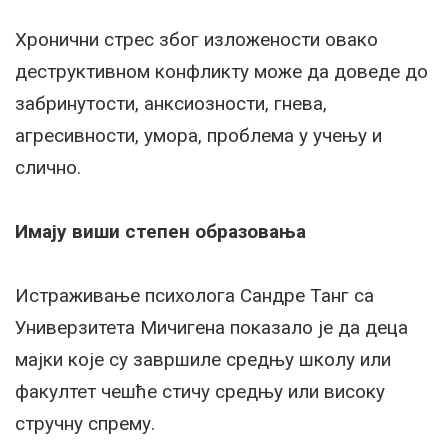
Хронични стрес због изложености овако
деструктивном конфликту може да доведе до
забринутости, анксиозности, гнева,
агресивности, умора, проблема у учењу и
слично.
Имају виши степен образовања
Истраживање психолога Сандре Танг са
Универзитета Мичигена показало је да деца
мајки које су завршиле средњу школу или
факултет чешће стичу средњу или високу
стручну спрему.