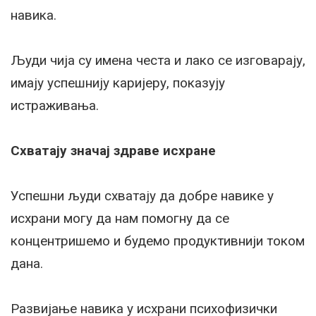
навика.
Људи чија су имена честа и лако се изговарају,
имају успешнију каријеру, показују
истраживања.
Схватају значај здраве исхране
Успешни људи схватају да добре навике у
исхрани могу да нам помогну да се
концентришемо и будемо продуктивнији током
дана.
Развијање навика у исхрани психофизички