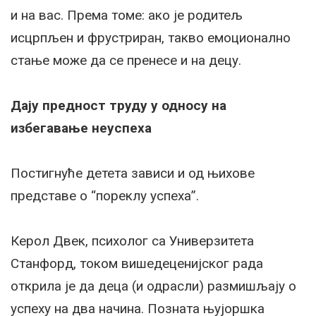
и на вас. Према томе: ако је родитељ
исцрпљен и фрустриран, такво емоционално
стање може да се пренесе и на децу.
Дају предност труду у односу на
избегавање неуспеха
Постигнуће детета зависи и од њихове
представе о “пореклу успеха”.
Керол Двек, психолог са Универзитета
Станфорд, током вишедеценијског рада
открила је да деца (и одрасли) размишљају о
успеху на два начина. Позната њујоршка