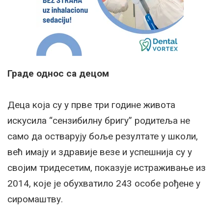
Граде однос са децом
Деца која су у прве три године живота
искусила “сензибилну бригу” родитеља не
само да остварују боље резултате у школи,
већ имају и здравије везе и успешнија су у
својим тридесетим, показује истраживање из
2014, које је обухватило 243 особе рођене у
сиромаштву.