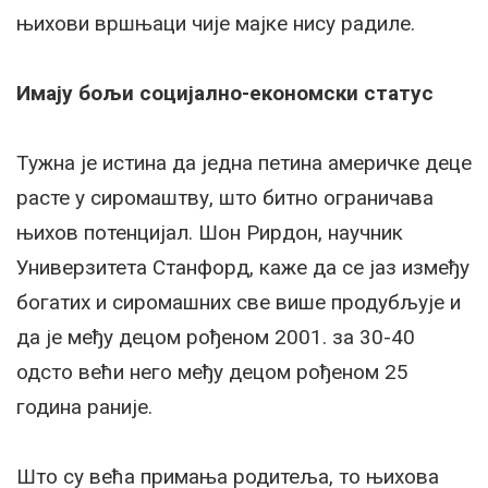
њихови вршњаци чије мајке нису радиле.
Имају бољи социјално-економски статус
Тужна је истина да једна петина америчке деце
расте у сиромаштву, што битно ограничава
њихов потенцијал. Шон Рирдон, научник
Универзитета Станфорд, каже да се јаз између
богатих и сиромашних све више продубљује и
да је међу децом рођеном 2001. за 30-40
одсто већи него међу децом рођеном 25
година раније.
Што су већа примања родитеља, то њихова