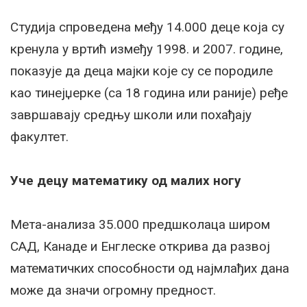
Студија спроведена међу 14.000 деце која су
кренула у вртић између 1998. и 2007. године,
показује да деца мајки које су се породиле
као тинејџерке (са 18 година или раније) ређе
завршавају средњу школи или похађају
факултет.
Уче децу математику од малих ногу
Мета-анализа 35.000 предшколаца широм
САД, Канаде и Енглеске открива да развој
математичких способности од најмлађих дана
може да значи огромну предност.