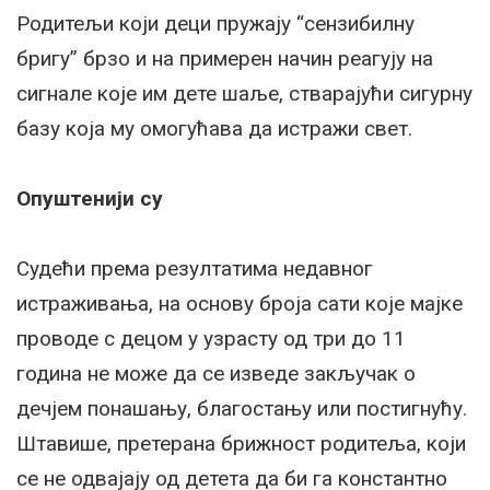
Родитељи који деци пружају “сензибилну
бригу” брзо и на примерен начин реагују на
сигнале које им дете шаље, стварајући сигурну
базу која му омогућава да истражи свет.
Опуштенији су
Судећи према резултатима недавног
истраживања, на основу броја сати које мајке
проводе с децом у узрасту од три до 11
година не може да се изведе закључак о
дечјем понашању, благостању или постигнућу.
Штавише, претерана брижност родитеља, који
се не одвајају од детета да би га константно