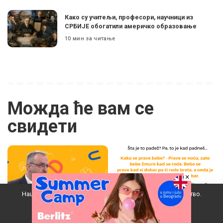
Како су учитељи, професори, научници из
СРБИЈЕ обогатили америчко образовање
10 мин за читање
Можда ће вам се
свидети
×
Наш вебсајт користи колачиће да побољша ваше искуство.
Прихватам