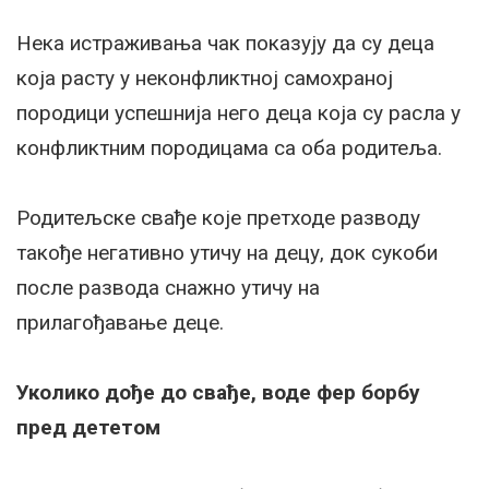
Нека истраживања чак показују да су деца
која расту у неконфликтној самохраној
породици успешнија него деца која су расла у
конфликтним породицама са оба родитеља.
Родитељске свађе које претходе разводу
такође негативно утичу на децу, док сукоби
после развода снажно утичу на
прилагођавање деце.
Уколико дође до свађе, воде фер борбу
пред дететом