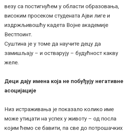
везу са постигнућем у области образовања,
високим просеком студената Ајви лиге и
издржљивошћу кадета Војне академије
Вестпоинт.
Суштина је у томе да научите децу да
замишљају – и остварују – будућност какву
желе.
Деци дају имена која не побуђују негативне
асоцијације
Низ истраживања је показало колико име
може утицати на успех у животу – од посла
којим ћемо се бавити, па све до потрошачких