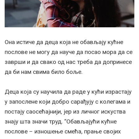
Она истиче да деца која не обављају кућне
послове не могу да науче да посао мора да се
заврши и да свако од нас треба да допринесе
да би нам свима било боље.
Деца која су научила да раде у кући израстају
у запослене који добро сарађују с колегама и
постају саосећајнији, јер из личног искуства
знају шта значи труд. “Обављајући кућне
послове – изношење смећа, прање својих