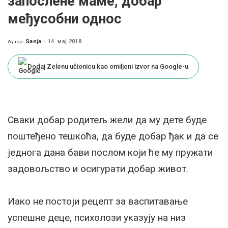
запослене маме, добар
међусобни однос
Sanja
14. мај 2018.
Аутор:
Posted
by
Dodaj Zelenu učionicu kao omiljeni izvor na Google-u
Сваки добар родитељ жели да му дете буде
поштеђено тешкоћа, да буде добар ђак и да се
једнога дана бави послом који ће му пружати
задовољство и осигурати добар живот.
Иако не постоји рецепт за васпитавање
успешне деце, психолози указују на низ