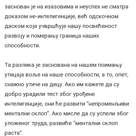
заснован је на изазовима и неуспех не сматра
доказом не-интелигенције, већ одскочном
даском која учвршћује нашу посвећеност
развоју и померању граница наших
способности.
Та разлика је заснована на нашем поимању
утицаја воље на наше способности, а то, опет,
снажно утиче на децу. Ако им кажете да су
добро урадили тест због урођене
интелигенције, они ће развити “непроменљиви
ментални склоп”. Ако мисле да су успели због
уложеног труда, развиће “ментални склоп
раста”.