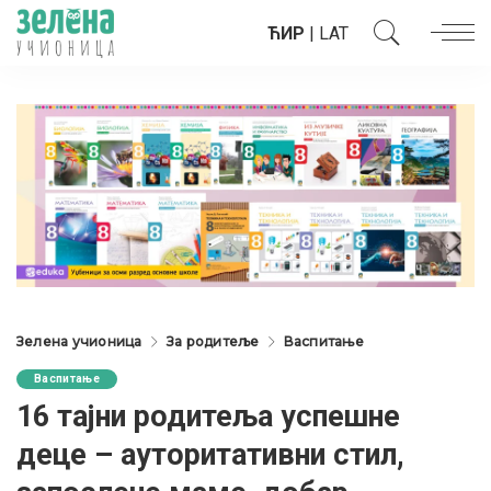
ЋИР
|
LAT
Зелена учионица
За родитеље
Васпитање
Васпитање
16 тајни родитеља успешне
деце – ауторитативни стил,