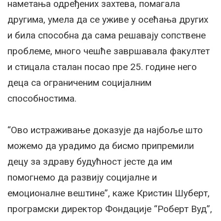
наметања одређених захтева, помагала
другима, умела да се уживе у осећања других
и била способна да сама решавају сопствене
проблеме, много чешће завршавала факултет
и стицала сталан посао пре 25. године него
деца са ограниченим социјалним
способностима.
“Ово истраживање доказује да најбоље што
можемо да урадимо да бисмо припремили
децу за здраву будућност јесте да им
помогнемо да развију социјалне и
емоционалне вештине”, каже Кристин Шуберт,
програмски директор Фондације “Роберт Вуд”,