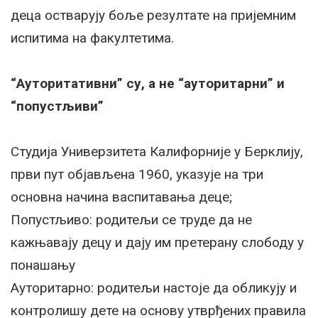
деца остварују боље резултате на пријемним
испитима на факултетима.
“Ауторитативни” су, а не “ауторитарни” и
“попустљиви”
Студија Универзитета Калифорније у Берклију,
први пут објављена 1960, указује на три
основна начина васпитавања деце;
Попустљиво: родитељи се труде да не
кажњавају децу и дају им претерану слободу у
понашању
Ауторитарно: родитељи настоје да обликују и
контролишу дете на основу утврђених правила