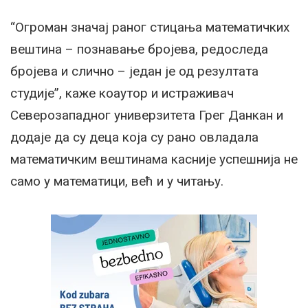
“Огроман значај раног стицања математичких
вештина – познавање бројева, редоследа
бројева и слично – један је од резултата
студије”, каже коаутор и истраживач
Северозападног универзитета Грег Данкан и
додаје да су деца која су рано овладала
математичким вештинама касније успешнија не
само у математици, већ и у читању.