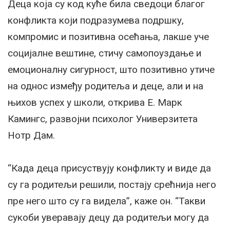
Деца која су код куће била сведоци благог
конфликта који подразумева подршку,
компромис и позитивна осећања, лакше уче
социјалне вештине, стичу самопоуздање и
емоционалну сигурност, што позитивно утиче
на однос између родитеља и деце, али и на
њихов успех у школи, открива Е. Марк
Камингс, развојни психолог Универзитета
Нотр Дам.
“Када деца присуствују конфликту и виде да
су га родитељи решили, постају срећнија него
пре него што су га видела”, каже он. “Такви
сукоби уверавају децу да родитељи могу да