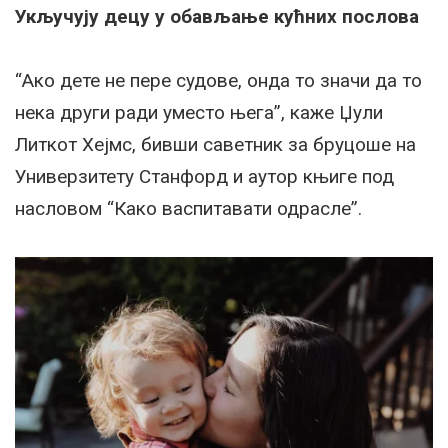
Укључују децу у обављање кућних послова
“Ако дете не пере судове, онда то значи да то
некa други ради уместо њега”, каже Џули
Литкот Хејмс, бивши саветник за бруцоше на
Универзитету Станфорд и аутор књиге под
насловом “Како васпитавати одрасле”.