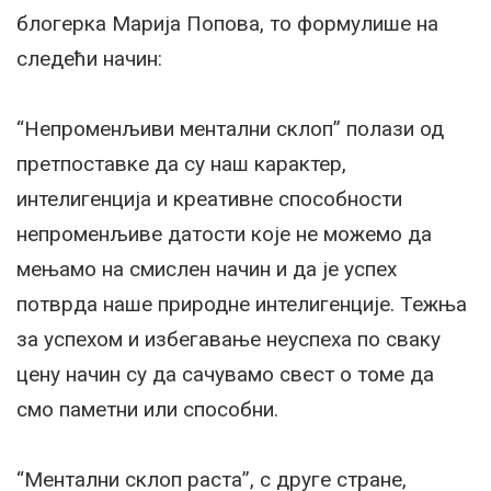
блогерка Марија Попова, то формулише на
следећи начин:
“Непроменљиви ментални склоп” полази од
претпоставке да су наш карактер,
интелигенција и креативне способности
непроменљиве датости које не можемо да
мењамо на смислен начин и да је успех
потврда наше природне интелигенције. Тежња
за успехом и избегавање неуспеха по сваку
цену начин су да сачувамо свест о томе да
смо паметни или способни.
“Ментални склоп раста”, с друге стране,