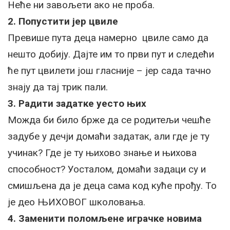
Неће ни завољети ако не проба.
2. Попустити јер цвиле
Превише пута деца намерно цвиле само да
нешто добију. Дајте им то први пут и следећи
ће пут цвилети још гласније – јер сада тачно
знају да тај трик пали.
3. Радити задатке уесто њих
Можда би било брже да се родитељи чешће
задубе у дечји домаћи задатак, али где је ту
учинак? Где је ту њихово знање и њихова
способност? Уосталом, домаћи задаци су и
смишљена да је деца сама код куће прођу. То
је део ЊИХОВОГ школовања.
4. Заменити поломљене играчке новима