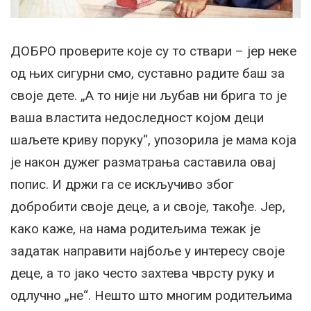
ДОБРО проверите које су то ствари – јер неке
од њих сигурни смо, суставно радите баш за
своје дете. „А то није ни љубав ни брига то је
ваша властита недоследност којом деци
шаљете криву поруку“, упозорила је мама која
је након дужег разматрања саставила овај
попис. И држи га се искључиво због
добробити своје деце, а и своје, такође. Јер,
како каже, на нама родитељима тежак је
задатак направити најбоље у интересу своје
деце, а то јако често захтева чврсту руку и
одлучно „не“. Нешто што многим родитељима