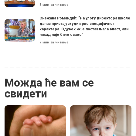
8 мин за читање
Снежана Романдић: ”На улогу директора школе
данас пристају људи врло специфичног
карактера. Одувек их је постављала власт, али
никад није било овако”
7 мин за читање
Можда ће вам се
свидети