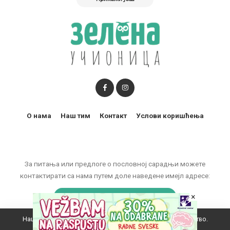
О нама
Наш тим
Контакт
Услови коришћења
За питања или предлоге о пословној сарадњи можете
контактирати са нама путем доле наведене имејл адресе:
×
marketing@zelenaucionica.com
Наш вебсајт користи колачиће да побољша ваше искуство.