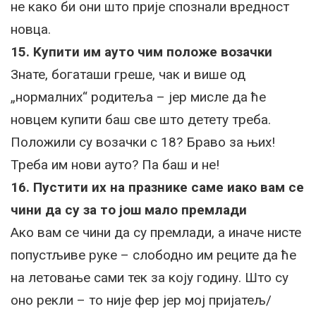
не како би они што прије спознали вредност
новца.
15. Kупити им ауто чим положе возачки
Знате, богаташи греше, чак и више од
„нормалних“ родитеља – јер мисле да ће
новцем купити баш све што детету треба.
Положили су возачки с 18? Браво за њих!
Треба им нови ауто? Па баш и не!
16. Пустити их на празнике саме иако вам се
чини да су за то још мало премлади
Ако вам се чини да су премлади, а иначе нисте
попустљиве руке – слободно им реците да ће
на летовање сами тек за коју годину. Што су
оно рекли – то није фер јер мој пријатељ/