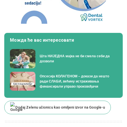
Можда ће вас интересовати
Шта НИЈЕДНА мајка не би смела себи да
дозволи
Опсесија КОЛАГЕНОМ – докази да нешто
ради СЛАБИ, већину истраживања
финансирали управо произвођачи
Dodaj Zelenu učionicu kao omiljeni izvor na Google-u