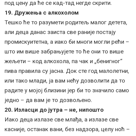
под цену да ће се кад-тад негде скрити.
19. Дружења с алкохолом
Тешко ће то разумети родитељ малог детета,
али деца данас заиста све раније постају
промискуитетна, а иако би многи могли рећи –
што им више забрањујете то ће они то више
жељети – код алкохола, па чак и „бенигног“
пива правила су јасна. Док сте год малолетни,
или тако млади, ја вам нећу дозволити да то
радите у мојој близини јер би то значило само
једно – да вам је то дозвољено.
20. Изласци до јутра – не, нипошто
Иако деца излазе све млађа, а излазе све
касније, останак вани, без надзора, целу ноћ –