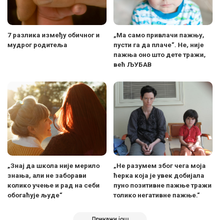
7 разлика између обичног и
„Ма само привлачи пажњу,
мудрог родитеља
пусти га да плаче“. Не, није
пажња оно што дете тражи,
већ ЉУБАВ
„Знај да школа није мерило
„Не разумем због чега моја
знања, али не заборави
ћерка која је увек добијала
колико учење и рад на себи
пуно позитивне пажње тражи
обогаћује људе“
толико негативне пажње.“
Прикажи још