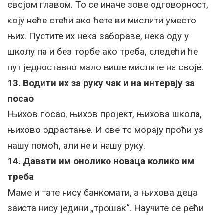
својом главом. То се иначе зове одговорност,
коју неће стећи ако ћете ви мислити уместо
њих. Пустите их нека забораве, нека оду у
школу па и без торбе ако треба, следећи ће
пут једноставно мало више мислите на своје.
13. Водити их за руку чак и на интервју за
посао
Њихов посао, њихов пројект, њихова школа,
њихово одрастање. И све то морају проћи уз
нашу помоћ, али не и нашу руку.
14. Давати им онолико новаца колико им
треба
Маме и тате нису банкомати, а њихова деца
заиста нису једини „трошак“. Научите се рећи