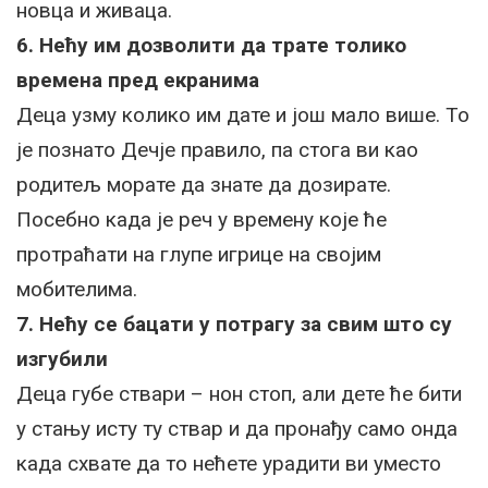
новца и живаца.
6. Нећу им дозволити да трате толико
времена пред екранима
Деца узму колико им дате и још мало више. То
је познато Дечје правило, па стога ви као
родитељ морате да знате да дозирате.
Посебно када је реч у времену које ће
протраћати на глупе игрице на својим
мобителима.
7. Нећу се бацати у потрагу за свим што су
изгубили
Деца губе ствари – нон стоп, али дете ће бити
у стању исту ту ствар и да пронађу само онда
када схвате да то нећете урадити ви уместо