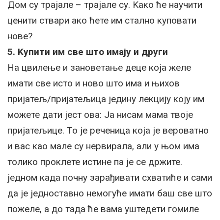
Дом су трајале – трајале су. Kако ће научити
ценити ствари ако ћете им стално куповати
нове?
5. Kупити им све што имају и други
На цвилење и зановетање деце која желе
имати све исто и ново што има и њихов
пријатељ/пријатељица једину лекцију коју им
можете дати јест ова: Ја нисам мама твоје
пријатељице. То је реченица која је вероватно
и вас као мале су нервирала, али у њом има
толико проклете истине па је се држите.
једном када почну зарађивати схватиће и сами
да је једноставно немогуће имати баш све што
пожеле, а до тада ће вама уштедети гомиле