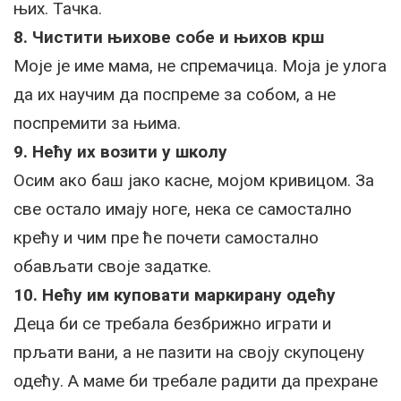
њих. Тачка.
8. Чистити њихове собе и њихов крш
Моје је име мама, не спремачица. Моја је улога
да их научим да поспреме за собом, а не
поспремити за њима.
9. Нећу их возити у школу
Осим ако баш јако касне, мојом кривицом. За
све остало имају ноге, нека се самостално
крећу и чим пре ће почети самостално
обављати своје задатке.
10. Нећу им куповати маркирану одећу
Деца би се требала безбрижно играти и
прљати вани, а не пазити на своју скупоцену
одећу. А маме би требале радити да прехране