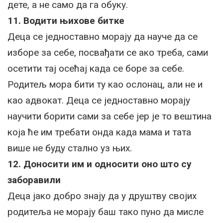
дете, а не само да га обуку.
11. Водити њихове битке
Деца се једноставно морају да науче да се
изборе за себе, посвађати се ако треба, сами
осетити тај осећај када се боре за себе.
Родитељ мора бити ту као ослонац, али не и
као адвокат. Деца се једноставно морају
научити борити сами за себе јер је то вештина
која ће им требати онда када мама и тата
више не буду стално уз њих.
12. Доносити им и односити оно што су
заборавили
Деца јако добро знају да у друштву својих
родитеља не морају баш тако пуно да мисле