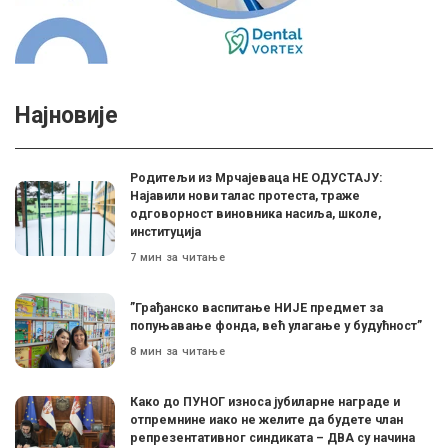
Најновије
Родитељи из Мрчајеваца НЕ ОДУСТАЈУ:
Најавили нови талас протеста, траже
одговорност виновника насиља, школе,
институција
7 мин за читање
”Грађанско васпитање НИЈЕ предмет за
попуњавање фонда, већ улагање у будућност”
8 мин за читање
Како до ПУНОГ износа јубиларне награде и
отпремнине иако не желите да будете члан
репрезентативног синдиката – ДВА су начина