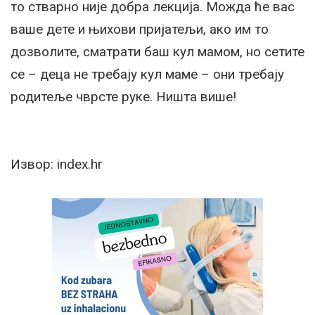
то стварно није добра лекција. Можда ће вас
ваше дете и њихови пријатељи, ако им то
дозволите, сматрати баш кул мамом, но сетите
се – деца не требају кул маме – они требају
родитеље чврсте руке. Ништа више!
Извор: index.hr