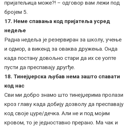
пријатељица може?! – одговор вам лежи под
бројем 5.
17. Неме спавања код пријатеља усред
недеље
Радна недеља је резервиран за школу, учење
и одмор, а викенд за оваква дружења. Онда
када постану довољно стари да их се уопте
пусти да преспавају другђе.
18. Тинејџерска љубав нема зашто спавати
код нас
Сви ми добро знамо што тинејџерима пролази
кроз главу када добију дозволу да преспавају
код своје цуре/дечка. Али не и под мојим
кровом, то је једноставно прерано. Ма чак и