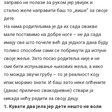
заправо не полази за руком јер увијек и
стално желе направити баш то „више“ за своје
дете.
На нама родитељима је да их сада овакве
мале поставимо на добре ноге – не да сада
имају све што почеле већ да једнога дана буду
толико способни сами се побринути да испуне
своје жеље. Зато посао родитеља није и не
сме бити испуњавање њихових жеља, а иако
то можда звучи грубу – то је реалност коју
ипак морамо знати. И баш зато неке опћените
(данас прилично свакодневне) ствари ја
никада нећу радити за своју децу.
1. Kувати два јела јер дете нешто не воли