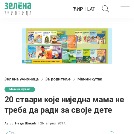
ЋИР
|
LAT
Зелена учионица
За родитеље
Мамин кутак
Мамин кутак
20 ствари које ниједна мама не
треба да ради за своје дете
Нада Шакић
26. април 2017.
Аутор:
Posted
by