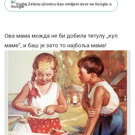
Dodaj Zelenu učionicu kao omiljeni izvor na Google-u
Ова мама можда не би добила титулу „кул
маме“, и баш је зато то најбоља мама!