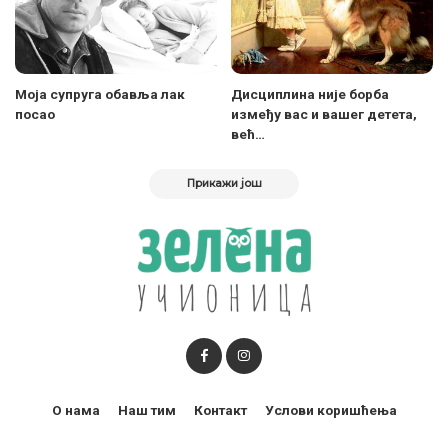
Моја супруга обавља лак
Дисциплина није борба
посао
између вас и вашег детета,
већ…
Прикажи још
О нама
Наш тим
Контакт
Услови коришћења