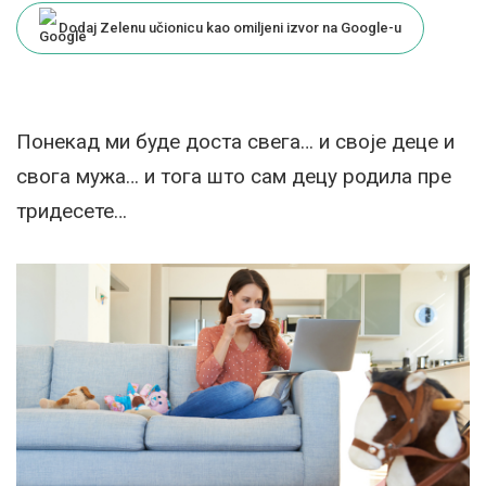
Dodaj Zelenu učionicu kao omiljeni izvor na Google-u
Понекад ми буде доста свега… и своје деце и
свога мужа… и тога што сам децу родила пре
тридесете…