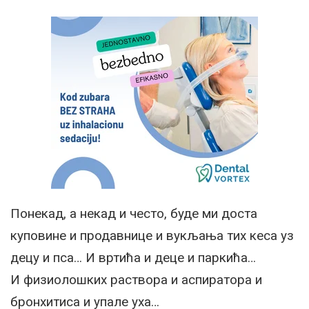
Понекад, а некад и често, буде ми доста
куповине и продавнице и вукљања тих кеса уз
децу и пса… И вртића и деце и паркића…
И физиолошких раствора и аспиратора и
бронхитиса и упале уха…