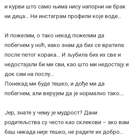
и курви што само њима нису напорни ни брак
ни деца… Ни инстаграм профили које воде…
И пожелим, о тако некад пожелим да
побегнем у ноћ, иако знам да бих се вратила
после петог корака… И љубила бих их све и
недостајали би ми сви, као што ми недостају и
док сам на послу…
Понекад ми буде тешко, и дође ми да
побегнем, али верујем да је нормално тако….
Јер, знате у чему је мудрост? Дани
родитељства су често као склекови – ако вам
баш никада није тешко, не радите их добро…