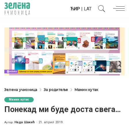
ЋИР
|
LAT
Зелена учионица
За родитеље
Мамин кутак
Мамин кутак
Понекад ми буде доста свега…
Нада Шакић
21. април 2019.
Аутор:
Posted
by