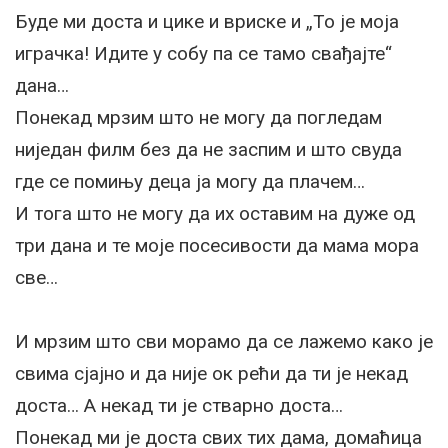
Буде ми доста и цике и вриске и „То је моја
играчка! Идите у собу па се тамо свађајте“
дана…
Понекад мрзим што не могу да погледам
ниједан филм без да не заспим и што свуда
где се помињу деца ја могу да плачем…
И тога што не могу да их оставим на дуже од
три дана и те моје посесивости да мама мора
све…
И мрзим што сви морамо да се лажемо како је
свима сјајно и да није ок рећи да ти је некад
доста… А некад ти је стварно доста…
Понекад ми је доста свих тих дама, домаћица