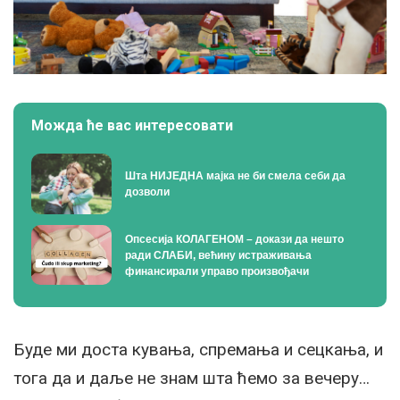
Можда ће вас интересовати
Шта НИЈЕДНА мајка не би смела себи да
дозволи
Опсесија КОЛАГЕНОМ – докази да нешто
ради СЛАБИ, већину истраживања
финансирали управо произвођачи
Буде ми доста кувања, спремања и сецкања, и
тога да и даље не знам шта ћемо за вечеру…