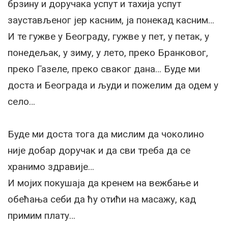
брзину и доручака успут и таxија успут
заустављеног јер касним, ја понекад касним…
И те гужве у Београду, гужве у пет, у петак, у
понедељак, у зиму, у лето, преко Бранковог,
преко Газеле, преко сваког дана… Буде ми
доста и Београда и људи и пожелим да одем у
село…
Буде ми доста тога да мислим да чоколино
није добар доручак и да сви треба да се
хранимо здравије…
И мојих покушаја да кренем на вежбање и
обећања себи да ћу отићи на масажу, кад
примим плату…