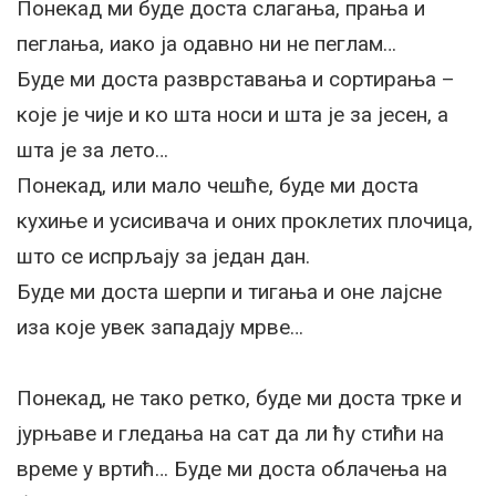
Понекад ми буде доста слагања, прања и
пеглања, иако ја одавно ни не пеглам…
Буде ми доста разврставања и сортирања –
које је чије и ко шта носи и шта је за јесен, а
шта је за лето…
Понекад, или мало чешће, буде ми доста
кухиње и усисивача и оних проклетих плочица,
што се испрљају за један дан.
Буде ми доста шерпи и тигања и оне лајсне
иза које увек западају мрве…
Понекад, не тако ретко, буде ми доста трке и
јурњаве и гледања на сат да ли ћу стићи на
време у вртић… Буде ми доста облачења на