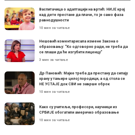
Васпитачица о адаптацији на вртић: НИЈЕ крај
кад дете престане да плаче, то је само фаза
равнодушности
10 мин за читање
Нешовић коментарисала измене Закона о
образовању: ”Ко одговорно ради, не треба да
се плаши да ће изгубити лиценцу”
3 мин за читање
Др Пановић: Мајке треба да престану да сипају
храну у тањире целој породици, а од стола се
НЕ УСТАЈЕ док СВИ не заврше оброк
10 мин за читање
Како су учитељи, професори, научници из
СРБИЈЕ обогатили америчко образовање
10 мин за читање