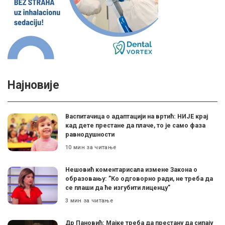
Најновије
Васпитачица о адаптацији на вртић: НИЈЕ крај
кад дете престане да плаче, то је само фаза
равнодушности
10 мин за читање
Нешовић коментарисала измене Закона о
образовању: ”Ко одговорно ради, не треба да
се плаши да ће изгубити лиценцу”
3 мин за читање
Др Пановић: Мајке треба да престану да сипају