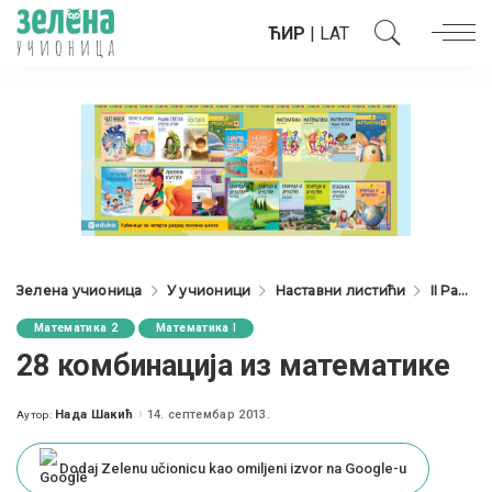
ЋИР
|
LAT
Зелена учионица
У учионици
Наставни листићи
II Разред
Математика 2
Математика I
28 комбинација из математике
Нада Шакић
14. септембар 2013.
Аутор:
Posted
by
Dodaj Zelenu učionicu kao omiljeni izvor na Google-u