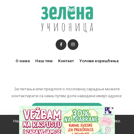
О нама
Наш тим
Контакт
Услови коришћења
За питања или предлоге о пословној сарадњи можете
контактирати са нама путем доле наведене имејл адресе:
×
marketing@zelenaucionica.com
Наш вебсајт користи колачиће да побољша ваше искуство.
© 2011-2024 Copyright by Zelena učionica. All Rights reserved.
Прихватам