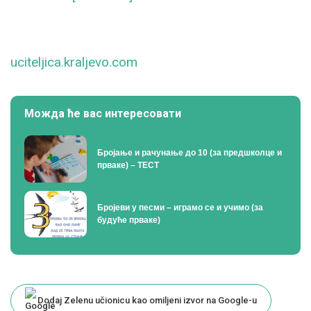
uciteljica.kraljevo.com
Можда ће вас интересовати
Бројање и рачунање до 10 (за предшколце и
прваке) – ТЕСТ
Бројеви у песми – играмо се и учимо (за
будуће прваке)
Dodaj Zelenu učionicu kao omiljeni izvor na Google-u