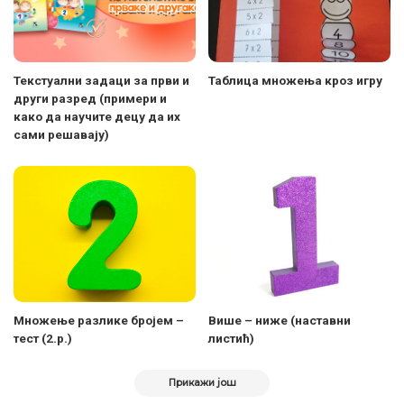
Текстуални задаци за први и
Taблица множења кроз игру
други разред (примери и
како да научите децу да их
сами решавају)
Множење разлике бројем –
Више – ниже (наставни
тест (2.р.)
листић)
Прикажи још