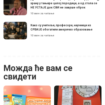
храну у тањире целој породици, а од стола се
НЕ УСТАЈЕ док СВИ не заврше оброк
10 мин за читање
Како су учитељи, професори, научници из
СРБИЈЕ обогатили америчко образовање
10 мин за читање
Можда ће вам се
свидети