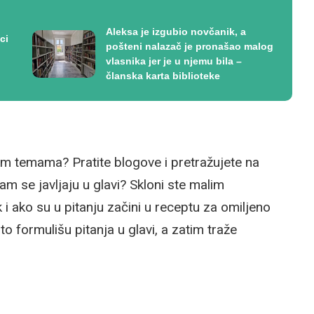
Aleksa je izgubio novčanik, a
ci
pošteni nalazač je pronašao malog
vlasnika jer je u njemu bila –
članska karta biblioteke
čitim temama? Pratite blogove i pretražujete na
am se javljaju u glavi? Skloni ste malim
 i ako su u pitanju začini u receptu za omiljeno
sto formulišu pitanja u glavi, a zatim traže