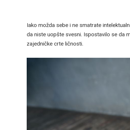
Iako možda sebe i ne smatrate intelektual
da niste uopšte svesni. Ispostavilo se da m
zajedničke crte ličnosti.