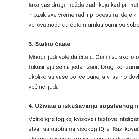
Iako vas drugi možda zadirkuju kad primet
mozak sve vreme radi i procesuira ideje kroz
verovatnoća da ćete mumlati sami sa sob
3. Stalno čitate
Mnogi ljudi vole da čitaju. Geniji su skoro o
fokusiraju se na jedan žanr. Drugi konzumir
ukoliko su vaše police pune, a vi samo dovl
većine ljudi.
4. Uživate u iskušavanju sopstvenog in
Volite igre logike, kvizove i testove inteli
stvar sa osobama visokog IQ-a. Razlikovać
slobodno vreme proveravaju notifikacije d