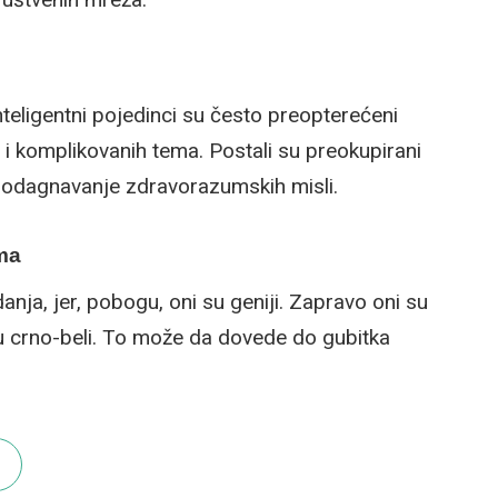
nteligentni pojedinci su često preopterećeni
i komplikovanih tema. Postali su preokupirani
e odagnavanje zdravorazumskih misli.
ima
anja, jer, pobogu, oni su geniji. Zapravo oni su
su crno-beli. To može da dovede do gubitka