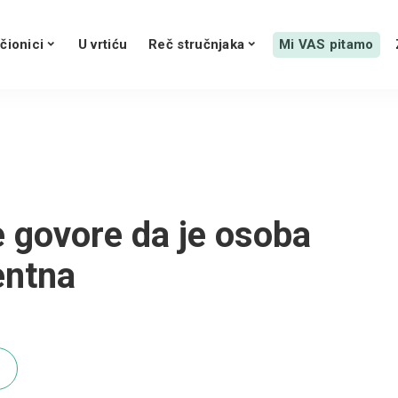
čionici
U vrtiću
Reč stručnjaka
Mi VAS pitamo
e govore da je osoba
entna