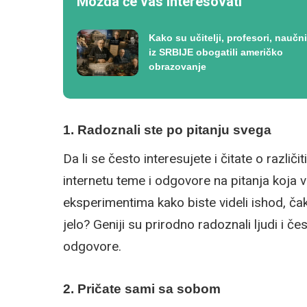
Možda će vas interesovati
Kako su učitelji, profesori, naučni
iz SRBIJE obogatili američko
obrazovanje
1. Radoznali ste po pitanju svega
Da li se često interesujete i čitate o razli
internetu teme i odgovore na pitanja koja v
eksperimentima kako biste videli ishod, čak
jelo? Geniji su prirodno radoznali ljudi i če
odgovore.
2. Pričate sami sa sobom