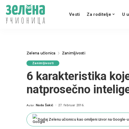
Vesti
Za roditelje
U u
Zelena učionica
Zanimljivosti
Zanimljivosti
6 karakteristika koj
natprosečno intelig
Nada Šakić
27. februar 2016.
Autor:
Posted
by
Dodaj Zelenu učionicu kao omiljeni izvor na Google-u