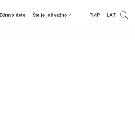
Zdravo dete
Šta je još važno