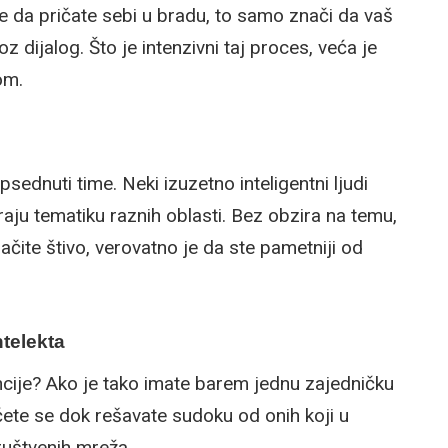
e da pričate sebi u bradu, to samo znači da vaš
 dijalog. Što je intenzivni taj proces, veća je
om.
psednuti time. Neki izuzetno inteligentni ljudi
aju tematiku raznih oblasti. Bez obzira na temu,
ačite štivo, verovatno je da ste pametniji od
telekta
gencije? Ako je tako imate barem jednu zajedničku
ete se dok rešavate sudoku od onih koji u
ruštvenih mreža.