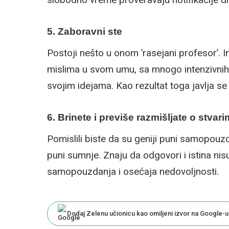
5. Zaboravni ste
Postoji nešto u onom ’rasejani profesor’. I
mislima u svom umu, sa mnogo intenzivnih 
svojim idejama. Kao rezultat toga javlja s
6. Brinete i previše razmišljate o stvar
Pomislili biste da su geniji puni samopouzd
puni sumnje. Znaju da odgovori i istina ni
samopouzdanja i osećaja nedovoljnosti.
Dodaj Zelenu učionicu kao omiljeni izvor na Google-u