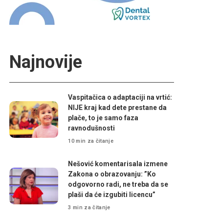
Najnovije
Vaspitačica o adaptaciji na vrtić:
NIJE kraj kad dete prestane da
plače, to je samo faza
ravnodušnosti
10 min za čitanje
Nešović komentarisala izmene
Zakona o obrazovanju: ”Ko
odgovorno radi, ne treba da se
plaši da će izgubiti licencu”
3 min za čitanje