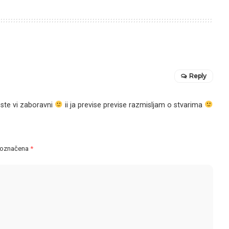
Reply
 ste vi zaboravni
ii ja previse previse razmisljam o stvarima
 označena
*