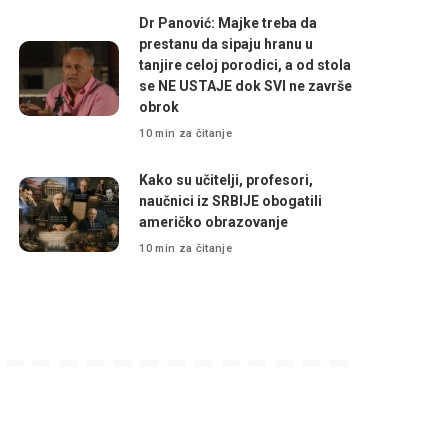
Dr Panović: Majke treba da
prestanu da sipaju hranu u
tanjire celoj porodici, a od stola
se NE USTAJE dok SVI ne završe
obrok
10 min za čitanje
Kako su učitelji, profesori,
naučnici iz SRBIJE obogatili
američko obrazovanje
10 min za čitanje