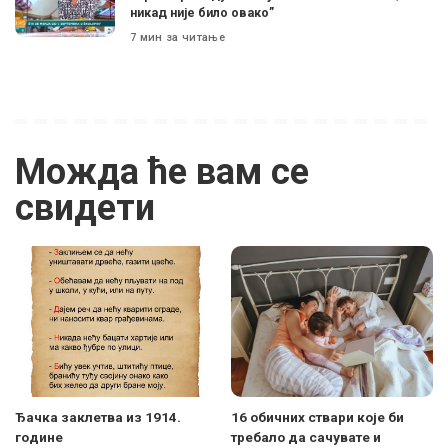
никад није било овако”
7 мин за читање
Можда ће вам се
свидети
Ђачка заклетва из 1914.
16 обичних ствари које би
године
требало да сачувате и