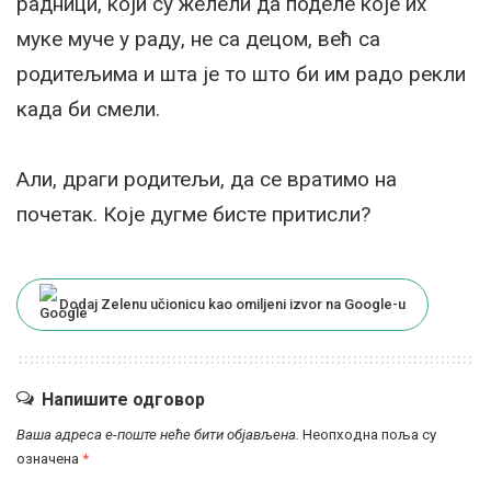
радници, који су желели да поделе које их
муке муче у раду, не са децом, већ са
родитељима и шта је то што би им радо рекли
када би смели.
Али, драги родитељи, да се вратимо на
почетак. Које дугме бисте притисли?
Dodaj Zelenu učionicu kao omiljeni izvor na Google-u
Напишите одговор
Ваша адреса е-поште неће бити објављена.
Неопходна поља су
означена
*