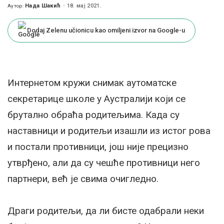
Нада Шакић
18. мај 2021.
Аутор:
Posted
by
Dodaj Zelenu učionicu kao omiljeni izvor na Google-u
Интернетом кружи снимак аутоматске
секретарице школе у Аустралији који се
брутално обраћа родитељима. Када су
наставници и родитељи изашли из истог рова
и постали противници, још није прецизно
утврђено, али да су чешће противници него
партнери, већ је свима очигледно.
Драги родитељи, да ли бисте одабрали неки