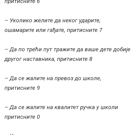
притисните 6
– Уколико желите да неког ударите,
ошамарите или гађате, притисните 7
– Да по трећи пут тражите да ваше дете добије
другог наставника, притисните 8
– Да се жалите на превоз до школе,
притисните 9
– Да се жалите на квалитет ручка у школи
притисните 0