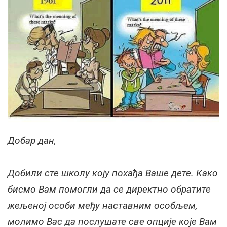
Добар дан,
Добили сте школу коју похађа Ваше дете. Како
бисмо Вам помогли да се директно обратите
жељеној особи међу наставним особљем,
молимо Вас да послушате све опције које Вам