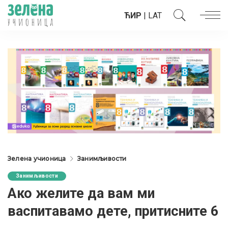
ЋИР
|
LAT
Зелена учионица
Занимљивости
Занимљивости
Ако желите да вам ми
васпитавамо дете, притисните 6