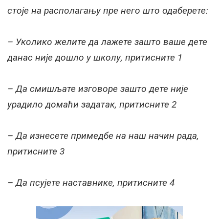
стоје на располагању пре него што одаберете:
– Уколико желите да лажете зашто ваше дете
данас није дошло у школу, притисните 1
– Да смишљате изговоре зашто дете није
урадило домаћи задатак, притисните 2
– Да изнесете примедбе на наш начин рада,
притисните 3
– Да псујете наставнике, притисните 4