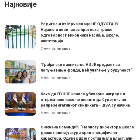
Најновије
Родитељи из Мрчајеваца НЕ ОДУСТАЈУ:
Најавили нови талас протеста, траже
одговорност виновника насиља, школе,
институција
7 мин за читање
”Грађанско васпитање НИЈЕ предмет за
попуњавање фонда, већ улагање у будућност”
8 мин за читање
Како до ПУНОГ износа јубиларне награде и
отпремнине иако не желите да будете члан
репрезентативног синдиката – ДВА су начина
8 мин за читање
Снежана Романдић: ”На улогу директора школе
данас пристају људи врло специфичног
карактера. Одувек их је постављала власт, али