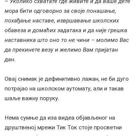
– Уколико схватате где живите и да ваше дете
мора бити одговорно за своје понашање,
похађање наставе, извршавање школских
обавеза и домаћих задатака и да није грешка
наставника што оно то не чини – молимо Вас
да прекинете везу и желимо Вам пријатан
дан.
Овај снимак је дефинитивно лажан, не би дуго
потрајао на школском аутомату, али и такав
шаље важну поруку.
Нема сумње да иза видеа објављеног на
друштвеној мрежи Тик Ток стоје просветни