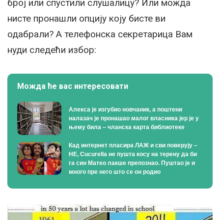
број или спустили слушалицу? Или можда
нисте пронашли опцију коју бисте ви
одабрали? А телефонска секретарица Вам
нуди следећи избор:
Можда ће вас интересовати
Алекса је изгубио новчаник, а поштени
налазач је пронашао малог власника јер је у
њему била – чланска карта библиотеке
Кад интернет пласира ЛАЖ и сви поверују –
НЕ, Cucurella не пушта косу на терену да би
га син Матео лакше препознао. Пуштао је и
много пре него што се он родио