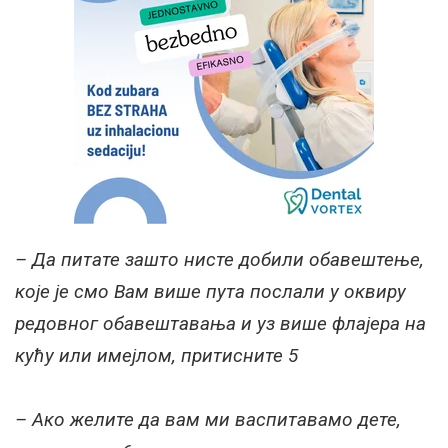
– Да питате зашто нисте добили обавештење,
које је смо Вам више пута послали у оквиру
редовног обавештавања и уз више флајера на
кућу или имејлом, притисните 5
– Ако желите да вам ми васпитавамо дете,