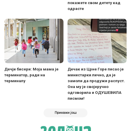
покажете свом детету кад
одрасте
Дечји бисери: Моја мама је
Дечак из Црне Горе писао је
терминатор, ради на
министарки лично, да је
терминалу
замоли да продужи распуст.
Она му је својеручно
одговорила и ОДУШЕВИЛА
писмом!
Прикажи још