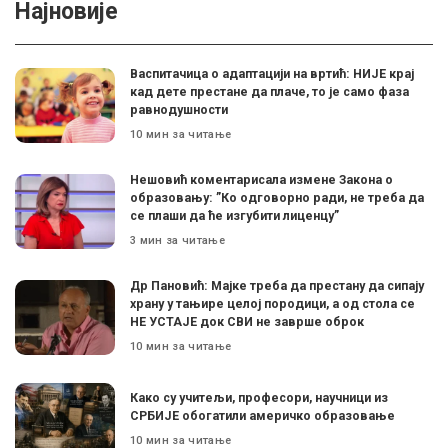
Најновије
Васпитачица о адаптацији на вртић: НИЈЕ крај
кад дете престане да плаче, то је само фаза
равнодушности
10 мин за читање
Нешовић коментарисала измене Закона о
образовању: ”Ко одговорно ради, не треба да
се плаши да ће изгубити лиценцу”
3 мин за читање
Др Пановић: Мајке треба да престану да сипају
храну у тањире целој породици, а од стола се
НЕ УСТАЈЕ док СВИ не заврше оброк
10 мин за читање
Како су учитељи, професори, научници из
СРБИЈЕ обогатили америчко образовање
10 мин за читање