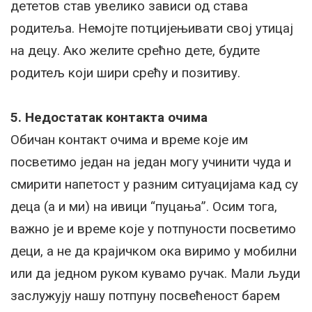
дететов став увелико зависи од става
родитеља. Немојте потцијењивати свој утицај
на децу. Ако желите срећно дете, будите
родитељ који шири срећу и позитиву.
5. Недостатак контакта очима
Обичан контакт очима и време које им
посветимо један на један могу учинити чуда и
смирити напетост у разним ситуацијама кад су
деца (а и ми) на ивици “пуцања”. Осим тога,
важно је и време које у потпуности посветимо
деци, а не да крајичком ока виримо у мобилни
или да једном руком кувамо ручак. Мали људи
заслужују нашу потпуну посвећеност барем