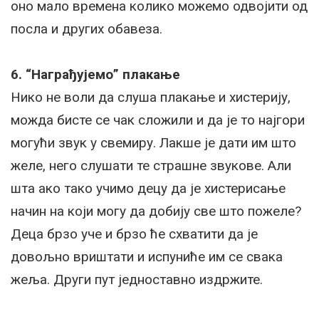
оно мало времена колико можемо одвојити од
посла и других обавеза.
6. “Награђујемо” плакање
Нико не воли да слуша плакање и хистерију,
можда бисте се чак сложили и да је то најгори
могући звук у свемиру. Лакше је дати им што
желе, него слушати те страшне звукове. Али
шта ако тако учимо децу да је хистерисање
начин на који могу да добију све што пожеле?
Деца брзо уче и брзо ће схватити да је
довољно вриштати и испуниће им се свака
жеља. Други пут једноставно издржите.