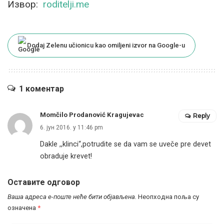
Извор:
roditelji.me
Dodaj Zelenu učionicu kao omiljeni izvor na Google-u
1 коментар
Momčilo Prodanović Kragujevac
Reply
6. јун 2016. у 11:46 pm
Dakle ,,klinci“,potrudite se da vam se uveče pre devet
obraduje krevet!
Оставите одговор
Ваша адреса е-поште неће бити објављена.
Неопходна поља су
означена
*