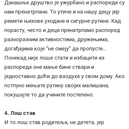
Данашње друштво је ужурбано и распореди су
нам пренатрпани. То утиче и на нашу децу јер
ремети њихове уходане и сигурне рутине. Кад
порасту, често и деци пренатрпамо распоред
разноразним активностима, дружењима,
догађајима које “не смеју” да пропусте…
Понекад није лоше стати и избацити из
распореда оне мање бине ствари и
једноставно доћи до ваздуха у свом дому. Ако
потпуно мењате рутину својих малишана,
покушајте то да учините постепено.
4. Лош став
И то лош став родитеља, не детета, јер