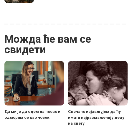
Можда ће вам се
свидети
Да ми је да одем на посао и
Свечано изјављујем да ћу
одморим се као човек
имати најразмаженију децу
на свету