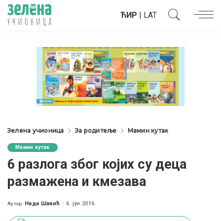
ЋИР
|
LAT
Зелена учионица
За родитеље
Мамин кутак
Мамин кутак
6 разлога због којих су деца
размажена и кмезава
Нада Шакић
6. јун 2016.
Аутор:
Posted
by