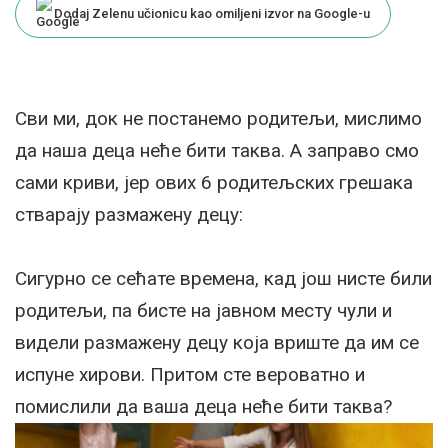
Dodaj Zelenu učionicu kao omiljeni izvor na Google-u
Сви ми, док не постанемо родитељи, мислимо
да наша деца неће бити таква. А заправо смо
сами криви, јер ових 6 родитељских грешака
стварају размажену децу:
Сигурно се сећате времена, кад још нисте били
родитељи, па бисте на јавном месту чули и
видели размажену децу која вриште да им се
испуне хирови. Притом сте вероватно и
помислили да ваша деца неће бити таква?