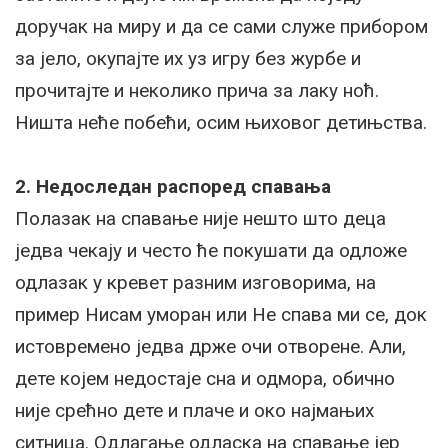
доручак на миру и да се сами служе прибором
за јело, окупајте их уз игру без журбе и
прочитајте и неколико прича за лаку ноћ.
Ништа неће побећи, осим њиховог детињства.
2. Недоследан распоред спавања
Полазак на спавање није нешто што деца
једва чекају и често ће покушати да одложе
одлазак у кревет разним изговорима, на
пример Нисам уморан или Не спава ми се, док
истовремено једва држе очи отворене. Али,
дете којем недостаје сна и одмора, обично
није срећно дете и плаче и око најмањих
ситница. Одлагање одласка на спавање јер