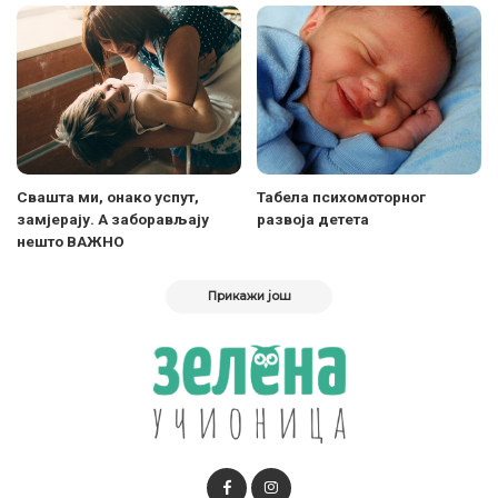
Свашта ми, онако успут,
Табела психомоторног
замјерају. А заборављају
развоја детета
нешто ВАЖНО
Прикажи још