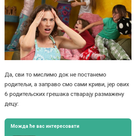
Да, сви то мислимо док не постанемо
родитељи, а заправо смо сами криви, јер ових
6 родитељских грешака стварају размажену
децу:
Можда ће вас интересовати