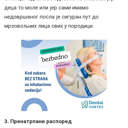
деца то моле или јер сами имамо
недовршеног посла је сигуран пут до
мрзовољних лица свих у породици.
3. Пренатрпани распоред