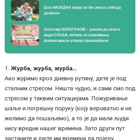
Шта НИЈЕДНА мајка не би смела себи да
дозволи
Опсесија КОЛАГЕНОМ – докази да нешто
ради СЛАБИ, већину истраживања
финансирали управо произвођачи
1.
Журба, журба, журба…
Ако журимо кроз дневну рутину, дете је под
сталним стресом. Ништа чудно, и сами смо под
стресом у таквим ситуацијама. Пожуривање
шаље и погрешну поруку (коју вероватно и не
желимо да пошаљемо), а то је да мали људи
нису вредни нашег времена. Зато други пут
застаните и дајте им времена да поједу