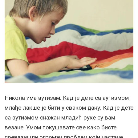
Никола има аутизам. Кад је дете са аутизмом
млађе лакше је бити у сваком дану. Кад је дете
са аутизмом снажан младић руке су вам
везане. Умом покушавате све како бисте
превазишли огроман проблем који настане