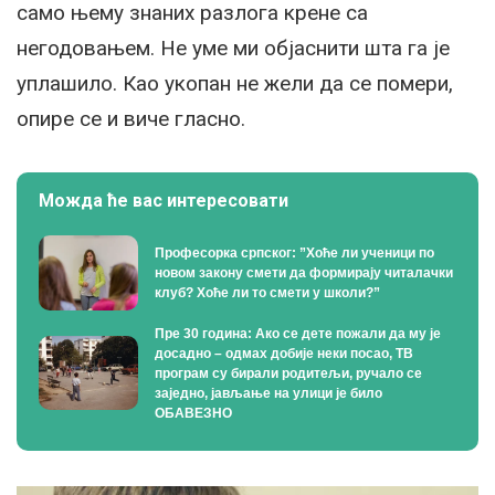
само њему знаних разлога крене са
негодовањем. Не уме ми објаснити шта га је
уплашило. Као укопан не жели да се помери,
опире се и виче гласно.
Можда ће вас интересовати
Професорка српског: ”Хоће ли ученици по
новом закону смети да формирају читалачки
клуб? Хоће ли то смети у школи?”
Пре 30 година: Ако се дете пожали да му је
досадно – одмах добије неки посао, ТВ
програм су бирали родитељи, ручало се
заједно, јављање на улици је било
ОБАВЕЗНО