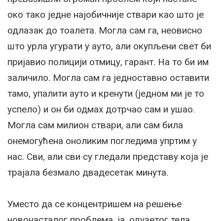
око тако једне најобичније ствари као што је
одлазак до тоалета. Могла сам га, неовисно
што урла угурати у ауто, али окупљени свет би
пријавио полицији отмицу, гарант. На то би им
заличило. Могла сам га једноставно оставити
тамо, упалити ауто и кренути (једном ми је то
успело) и он би одмах дотрчао сам и ушао.
Могла сам милион ствари, али сам била
онемогућена оноликим погледима упртим у
нас. Сви, али сви су гледали представу која је
трајала безмало двадесетак минута.
Уместо да се концентришем на решење
новонасталог проблема, ја, одузетог тела,