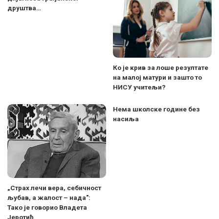
друштва…
Ко је крив за лоше резултате
на малој матури и зашто то
НИСУ учитељи?
Нема школске године без
насиља
„Страх лечи вера, себичност
љубав, а жалост – нада":
Тако је говорио Владета
Јеротић