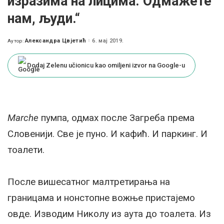
изразима на лицима. Одмажете
нам, људи.“
Александра Цвјетић
6. мај 2019.
Аутор:
Posted
by
Dodaj Zelenu učionicu kao omiljeni izvor na Google-u
Marche
пумпа, одмах после Загреба према
Словенији. Све је пуно. И кафић. И паркинг. И
тоалети.
После вишесатног малтретирања на
границама и нонстопне вожње пристајемо
овде. Изводим Николу из аута до тоалета. Из