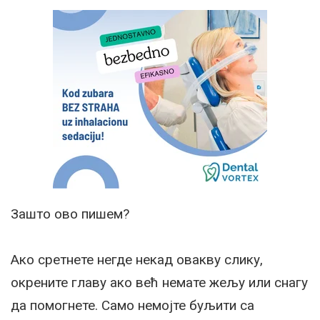
Зашто ово пишем?
Ако сретнете негде некад овакву слику,
окрените главу ако већ немате жељу или снагу
да помогнете. Само немојте буљити са