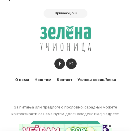
Прикажи још
О нама
Наш тим
Контакт
Услови коришћења
За питања или предлоге о пословној сарадњи можете
контактирати са нама путем доле наведене имејл адресе:
×
marketing@zelenaucionica.com