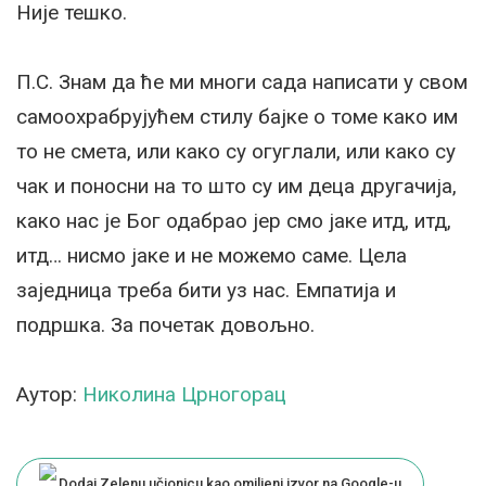
Није тешко.
П.С. Знам да ће ми многи сада написати у свом
самоохрабрујућем стилу бајке о томе како им
то не смета, или како су огуглали, или како су
чак и поносни на то што су им деца другачија,
како нас је Бог одабрао јер смо јаке итд, итд,
итд… нисмо јаке и не можемо саме. Цела
заједница треба бити уз нас. Емпатија и
подршка. За почетак довољно.
Аутор:
Николина Црногорац
Dodaj Zelenu učionicu kao omiljeni izvor na Google-u