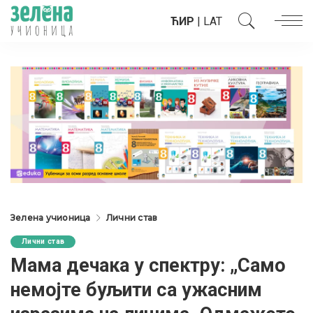
ЋИР
|
LAT
Зелена учионица
Лични став
Лични став
Мама дечака у спектру: „Само
немојте буљити са ужасним