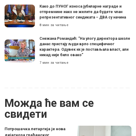
Како до ПУНОГ износа јубиларне награде и
отпремнине иако не желите да будете члан
репрезентативног синдиката – ДВА су начина
8 мин за читање
Снежана Романдић: ”На улогу директора школе
данас пристају људи врло специфичног
карактера. Одувек их је постављала власт, али
никад није било овако”
7 мин за читање
Можда ће вам се
свидети
Потрошачка летаргија је нова
дијагноза грађанског