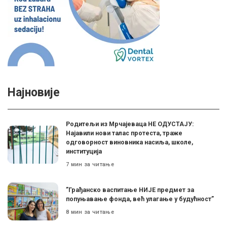
Најновије
Родитељи из Мрчајеваца НЕ ОДУСТАЈУ:
Најавили нови талас протеста, траже
одговорност виновника насиља, школе,
институција
7 мин за читање
”Грађанско васпитање НИЈЕ предмет за
попуњавање фонда, већ улагање у будућност”
8 мин за читање