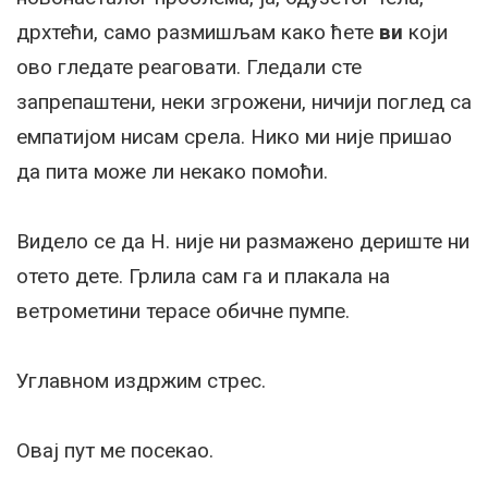
дрхтећи, само размишљам како ћете
ви
који
ово гледате реаговати. Гледали сте
запрепаштени, неки згрожени, ничији поглед са
емпатијом нисам срела. Нико ми није пришао
да пита може ли некако помоћи.
Видело се да Н. није ни размажено дериште ни
отето дете. Грлила сам га и плакала на
ветрометини терасе обичне пумпе.
Углавном издржим стрес.
Овај пут ме посекао.