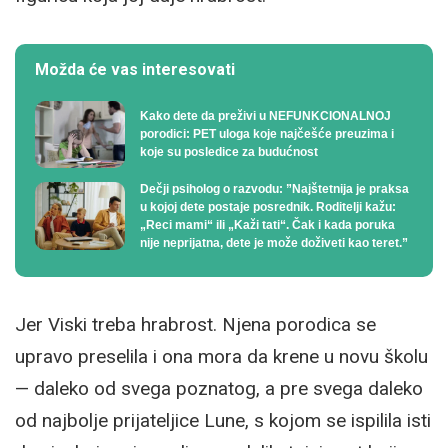
Možda će vas interesovati
Kako dete da preživi u NEFUNKCIONALNOJ
porodici: PET uloga koje najčešće preuzima i
koje su posledice za budućnost
Dečji psiholog o razvodu: ”Najštetnija je praksa
u kojoj dete postaje posrednik. Roditelji kažu:
„Reci mami“ ili „Kaži tati“. Čak i kada poruka
nije neprijatna, dete je može doživeti kao teret.”
Jer Viski treba hrabrost. Njena porodica se
upravo preselila i ona mora da krene u novu školu
— daleko od svega poznatog, a pre svega daleko
od najbolje prijateljice Lune, s kojom se ispilila isti