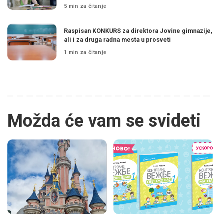
5 min za čitanje
Raspisan KONKURS za direktora Jovine gimnazije,
ali i za druga radna mesta u prosveti
1 min za čitanje
Možda će vam se svideti