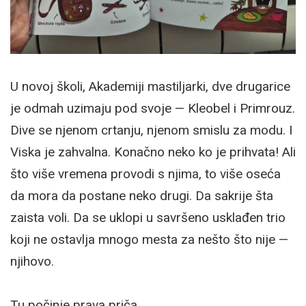
U novoj školi, Akademiji mastiljarki, dve drugarice
je odmah uzimaju pod svoje — Kleobel i Primrouz.
Dive se njenom crtanju, njenom smislu za modu. I
Viska je zahvalna. Konačno neko ko je prihvata! Ali
što više vremena provodi s njima, to više oseća
da mora da postane neko drugi. Da sakrije šta
zaista voli. Da se uklopi u savršeno usklađen trio
koji ne ostavlja mnogo mesta za nešto što nije —
njihovo.
Tu počinje prava priča.