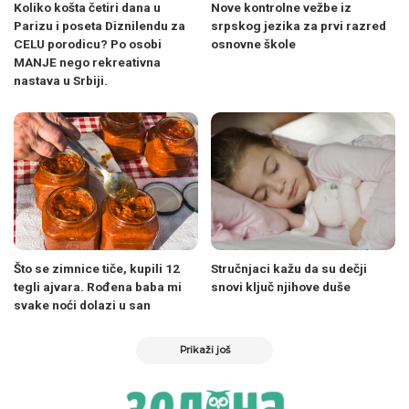
Koliko košta četiri dana u
Nove kontrolne vežbe iz
Parizu i poseta Diznilendu za
srpskog jezika za prvi razred
CELU porodicu? Po osobi
osnovne škole
MANJE nego rekreativna
nastava u Srbiji.
Što se zimnice tiče, kupili 12
Stručnjaci kažu da su dečji
tegli ajvara. Rođena baba mi
snovi ključ njihove duše
svake noći dolazi u san
Prikaži još