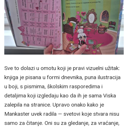
Sve to dolazi u omotu koji je pravi vizuelni užitak:
knjiga je pisana u formi dnevnika, puna ilustracija
u boji, s pismima, školskim rasporedima i
detaljima koji izgledaju kao da ih je sama Viska
zalepila na stranice. Upravo onako kako je
Mankaster uvek radila — svetovi koje stvara nisu
samo za čitanje. Oni su za gledanje, za vraćanje,