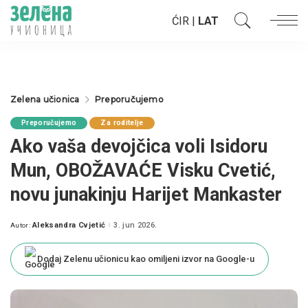
ĆIR
|
LAT
Zelena učionica
Preporučujemo
Preporučujemo
Za roditelje
Ako vaša devojčica voli Isidoru
Mun, OBOŽAVAĆE Visku Cvetić,
novu junakinju Harijet Mankaster
Aleksandra Cvjetić
3. jun 2026.
Autor:
Posted
by
Dodaj Zelenu učionicu kao omiljeni izvor na Google-u