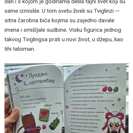
dan i s kojom je godinama delila tajni svet koji su
same izmislile. U tom svetu živeli su Tviglinzi —
sitna čarobna bića kojima su zajedno davale
imena i smišljale sudbine. Visku figurica jednog
takvog Tviglingsa prati u novi život, u džepu, kao
tihi talisman.