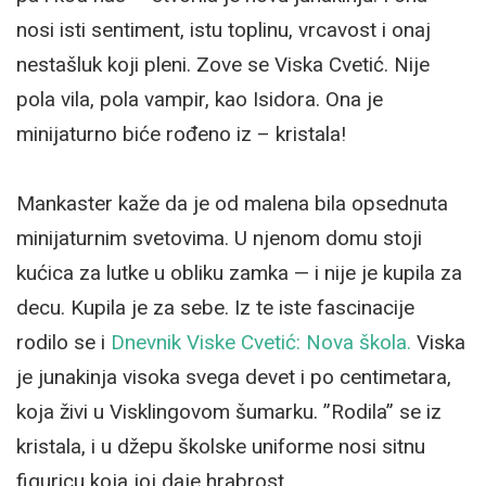
nosi isti sentiment, istu toplinu, vrcavost i onaj
nestašluk koji pleni. Zove se Viska Cvetić. Nije
pola vila, pola vampir, kao Isidora. Ona je
minijaturno biće rođeno iz – kristala!
Mankaster kaže da je od malena bila opsednuta
minijaturnim svetovima. U njenom domu stoji
kućica za lutke u obliku zamka — i nije je kupila za
decu. Kupila je za sebe. Iz te iste fascinacije
rodilo se i
Dnevnik Viske Cvetić: Nova škola.
Viska
je junakinja visoka svega devet i po centimetara,
koja živi u Visklingovom šumarku. ”Rodila” se iz
kristala, i u džepu školske uniforme nosi sitnu
figuricu koja joj daje hrabrost.