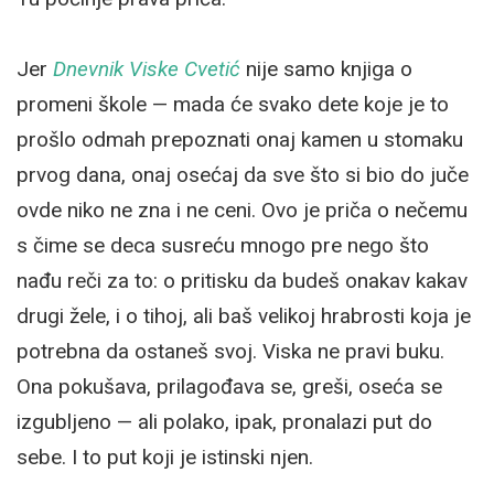
Jer
Dnevnik Viske Cvetić
nije samo knjiga o
promeni škole — mada će svako dete koje je to
prošlo odmah prepoznati onaj kamen u stomaku
prvog dana, onaj osećaj da sve što si bio do juče
ovde niko ne zna i ne ceni. Ovo je priča o nečemu
s čime se deca susreću mnogo pre nego što
nađu reči za to: o pritisku da budeš onakav kakav
drugi žele, i o tihoj, ali baš velikoj hrabrosti koja je
potrebna da ostaneš svoj. Viska ne pravi buku.
Ona pokušava, prilagođava se, greši, oseća se
izgubljeno — ali polako, ipak, pronalazi put do
sebe. I to put koji je istinski njen.