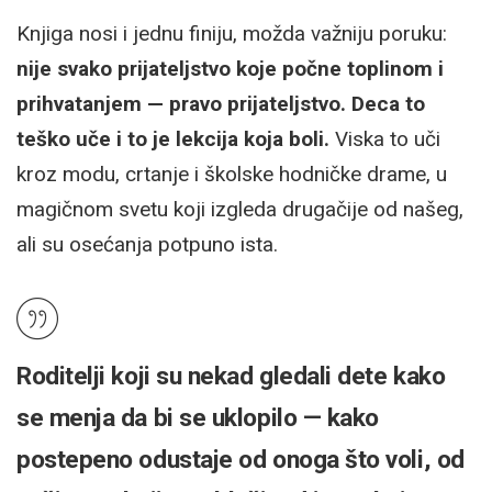
Knjiga nosi i jednu finiju, možda važniju poruku:
nije svako prijateljstvo koje počne toplinom i
prihvatanjem — pravo prijateljstvo. Deca to
teško uče i to je lekcija koja boli.
Viska to uči
kroz modu, crtanje i školske hodničke drame, u
magičnom svetu koji izgleda drugačije od našeg,
ali su osećanja potpuno ista.
Roditelji koji su nekad gledali dete kako
se menja da bi se uklopilo — kako
postepeno odustaje od onoga što voli, od