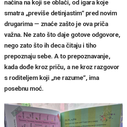
načina na koji se oblači, od igara koje
smatra „previše detinjastim“ pred novim
drugarima — znaće zašto je ova priča
važna. Ne zato što daje gotove odgovore,
nego zato što ih deca čitaju i tiho
prepoznaju sebe. A to prepoznavanje,
kada dođe kroz priču, a ne kroz razgovor
s roditeljem koji „ne razume“, ima
posebnu moć.