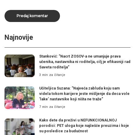
Najnovije
Stanković: ”Nacrt ZOSOV-a ne umanjuje prava
učenika, nastavnika ni roditelja, cilj je efikasniji rad
Saveta roditelja”
3 min za čitanje
Učiteljica Suzana: ”Najveća zabluda koju sam
videla tokom karijere jeste mišljenje da deca vole
’lake’ nastavnike koji ništa ne traže”
7 min za čitanje
Kako dete da preživi u NEFUNKCIONALNOJ
porodici: PET uloga koje najčešće preuzima i koje
su posledice za budućnost