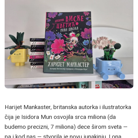
Harijet Mankaster, britanska autorka i ilustratorka
čija je Isidora Mun osvojila srca miliona (da
budemo precizni, 7 miliona) dece širom sveta —
pa i kod nas — stvorila je novu junakinju. I ona