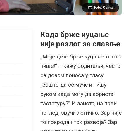
Foto: Canva
Када брже куцање
није разлог за славље
„Моје дете брже куца него што
пише!“ – кажу родитељи, често
са дозом поноса у гласу.
„Зашто да се муче и пишу
руком када могу да користе
тастатуру?“ И заиста, на први
поглед, звучи логично. Зар није
то природан ток развоја? Зар