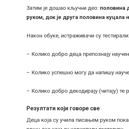
Затим је дошао кључни део:
половина 
руком, док је друга половина куцала 
Након обуке, истраживачи су тестирали
– Колико добро деца препознају науче
– Колико успешно могу да напишу науч
– Колико добро декодирају (читају) те 
Резултати који говоре све
Деца која су учила писањем руком пока