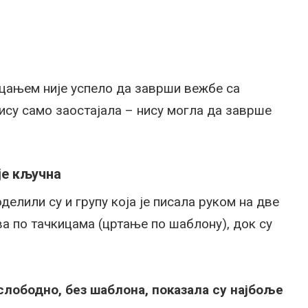
куцањем није успело да заврши вежбе са
Нису само заостајала – нису могла да заврше
је кључна
елили су и групу која је писала руком на две
ва по тачкицама (цртање по шаблону), док су
 слободно, без шаблона, показала су најбоље