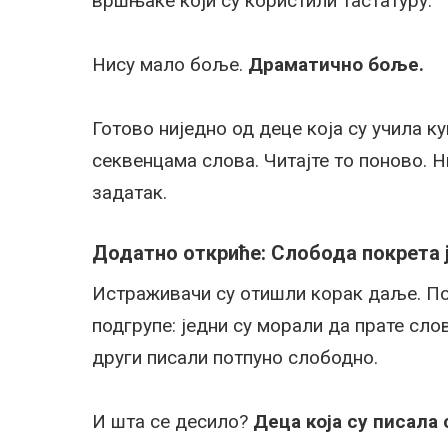
вршњаке који су користили тастатуру.
Нису мало боље.
Драматично боље.
Готово ниједно од деце која су учила 
секвенцама слова. Читајте то поново. 
задатак.
Додатно откриће: Слобода покрета 
Истраживачи су отишли корак даље. Под
подгрупе: једни су морали да прате сло
други писали потпуно слободно.
И шта се десило?
Деца која су писала