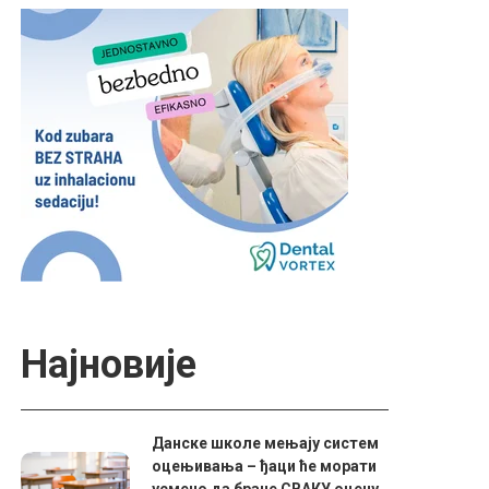
Најновије
Данске школе мењају систем
оцењивања – ђаци ће морати
усмено да бране СВАКУ оцену