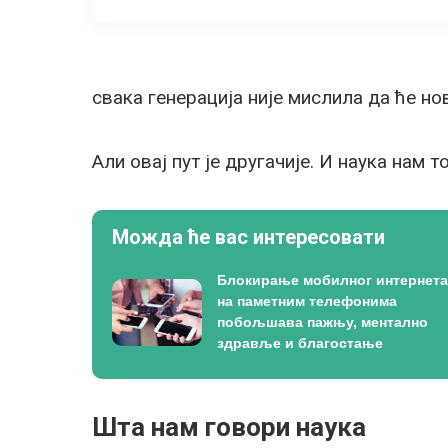
свака генерација није мислила да ће но
Али овај пут је другачије. И наука нам то
Можда ће вас интересовати
Блокирање мобилног интернета
на паметним телефонима
побољшава пажњу, ментално
здравље и благостање
Шта нам говори наука