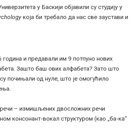
ниверзитета у Баскији објавили су студију у
sychology
која би требало да нас све заустави и
6 година и предавали им 9 потпуно нових
фабета. Зашто баш ових алфабета? Зато што
 су почињали од нуле, што је омогућило
ења.
доречи – измишљених двосложних речи
вном консонант-вокал структуром (као „ба-ка“