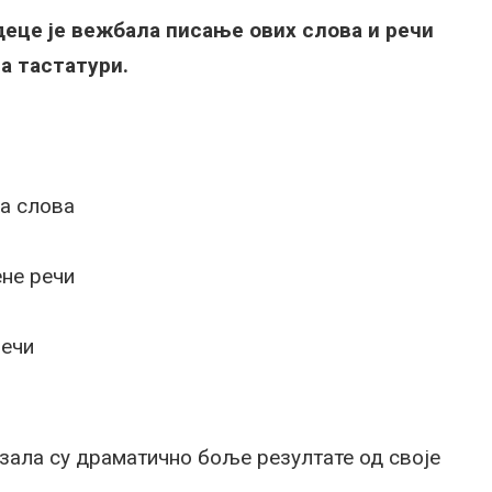
деце је вежбала писање ових слова и речи
на тастатури.
:
на слова
ене речи
речи
зала су драматично боље резултате од своје