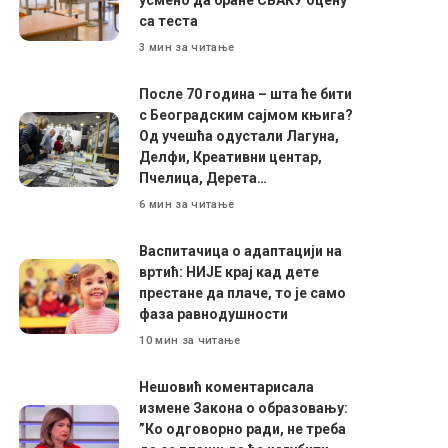
са теста
3 мин за читање
После 70 година – шта ће бити
с Београдским сајмом књига?
Од учешћа одустали Лагуна,
Делфи, Креативни центар,
Пчелица, Дерета…
6 мин за читање
Васпитачица о адаптацији на
вртић: НИЈЕ крај кад дете
престане да плаче, то је само
фаза равнодушности
10 мин за читање
Нешовић коментарисала
измене Закона о образовању:
”Ко одговорно ради, не треба