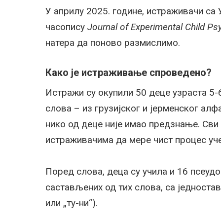
У априлу 2025. године, истраживачи са У
часопису
Journal of Experimental Child P
натера да поново размислимо.
Како је истраживање спроведено?
Истражи су окупили 50 деце узраста 5-
слова – из грузијског и јерменског ал
нико од деце није имао предзнање. Сви
истраживачима да мере чист процес уч
Поред слова, деца су учила и 16 псеу
састављених од тих слова, са једноста
или „ту-ни“).