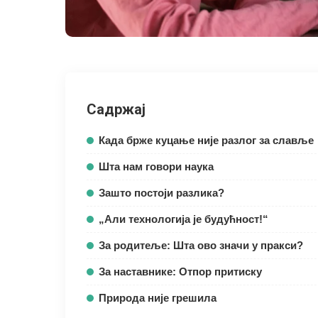
Садржај
Када брже куцање није разлог за славље
Шта нам говори наука
Зашто постоји разлика?
„Али технологија је будућност!“
За родитеље: Шта ово значи у пракси?
За наставнике: Отпор притиску
Природа није грешила