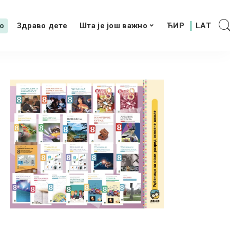
о
Здраво дете
Шта је још важно