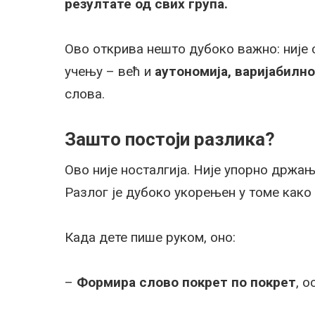
резултате од свих група.
Ово открива нешто дубоко важно: није
учењу – већ и
аутономија, варијабилно
слова.
Зашто постоји разлика?
Ово није носталгија. Није упорно држањ
Разлог је дубоко укорењен у томе как
Када дете пише руком, оно:
–
Формира слово покрет по покрет
, о