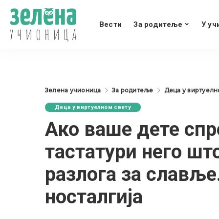
Вести
За родитеље
У уч
Зелена учионица
За родитеље
Деца у виртуелн
Деца у виртуелном свету
Ако ваше дете спр
тастатури него ш
разлога за славље
носталгија