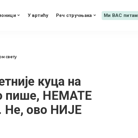
ионици
У вртићу
Реч стручњака
Ми ВАС питам
ом свету
етније куца на
то пише, НЕМАТЕ
. Не, ово НИЈЕ