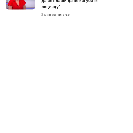
да се плаши да ће изгубити
лиценцу”
3 мин за читање