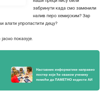
наши преци нису били
забринути када смо заменили
налив перо хемијским? Зар
ви алати упропастити децу?
 јасно показује.
Наставник информатике направио
постер који ће сваком ученику
помоћи да ПАМЕТНО кодисти АИ