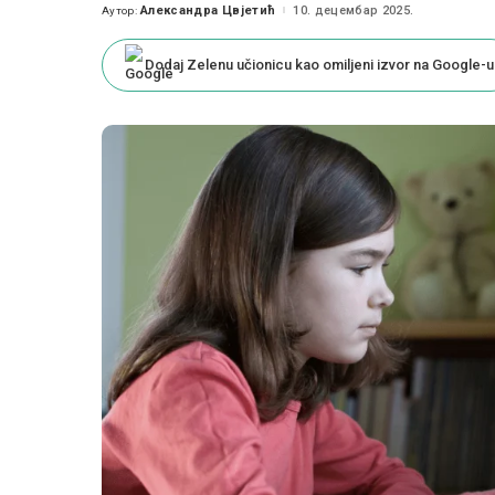
Александра Цвјетић
10. децембар 2025.
Аутор:
Posted
by
Dodaj Zelenu učionicu kao omiljeni izvor na Google-u