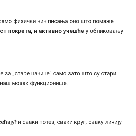
 само физички чин писања оно што помаже
ст покрета, и активно учешће
у обликовању
е за „старе начине“ само зато што су стари.
о наш мозак функционише.
сећајући сваки потез, сваки круг, сваку линију