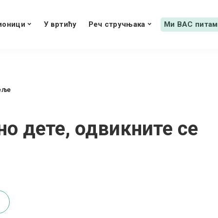
ионици
У вртићу
Реч стручњака
Ми ВАС питам
еље
о дете, одвикните се