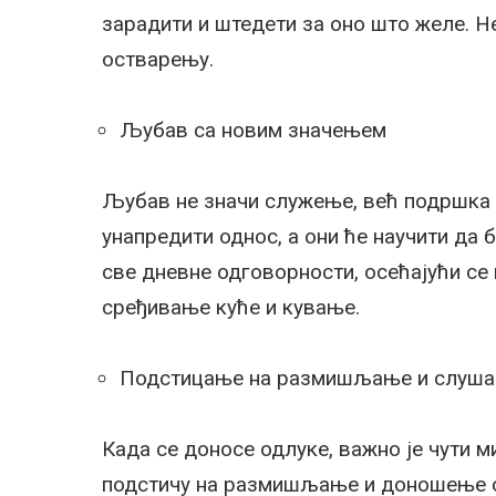
зарадити и штедети за оно што желе. Н
остварењу.
Љубав са новим значењем
Љубав не значи служење, већ подршка 
унапредити однос, а они ће научити да 
све дневне одговорности, осећајући се
сређивање куће и кување.
Подстицање на размишљање и слуш
Када се доносе одлуке, важно је чути 
подстичу на размишљање и доношење о