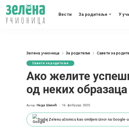
Вести
За родитеље
У уч
Зелена учионица
За родитеље
Савети за родит
Савети за родитеље
Ако желите успешн
од неких образаца
Нада Шакић
16. фебруар 2020.
Аутор:
Posted
by
Dodaj Zelenu učionicu kao omiljeni izvor na Google-u