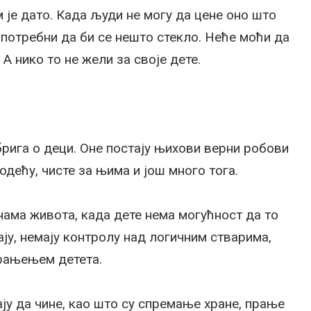
м је дато. Када људи не могу да цене оно што
у потребни да би се нешто стекло. Неће моћи да
А нико то не жели за своје дете.
брига о деци. Оне постају њихови верни робови
 одећу, чисте за њима и још много тога.
нама живота, када дете нема могућност да то
ју, немају контролу над логичним стварима,
храњењем детета.
ју да чине, као што су спремање хране, прање