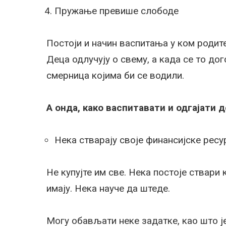
Пружање превише слободе
Постоји и начин васпитања у ком родит
Деца одлучују о свему, а када се то дог
смерница којима би се водили.
А онда, како васпитавати и одгајати 
Нека стварају своје финансијске ресу
Не купујте им све. Нека постоје ствари 
имају. Нека науче да штеде.
Могу обављати неке задатке, као што је