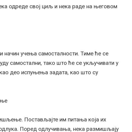
ека одреде свој циљ и нека раде на његовом
и начин учења самосталности. Тиме ће се
буду самостални, тако што ће се укључивати у
 као део испуњења задата, као што су
ање
мишљење. Постављајте им питања која их
длука. Поред одлучивања, нека размишљају