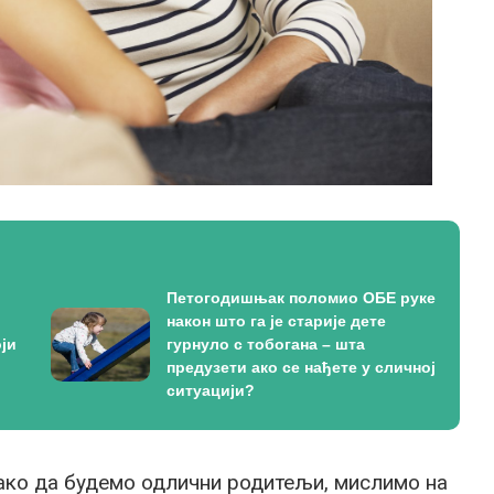
Петогодишњак поломио ОБЕ руке
након што га је старије дете
ји
гурнуло с тобогана – шта
предузети ако се нађете у сличној
ситуацији?
ако да будемо одлични родитељи, мислимо на