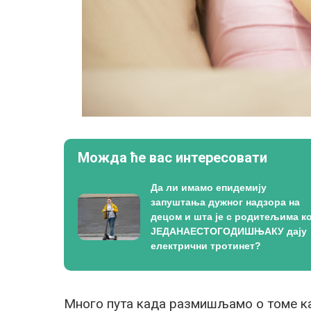
Можда ће вас интересовати
Да ли имамо епидемију
запуштања дужног надзора на
децом и шта је с родитељима ко
ЈЕДАНАЕСТОГОДИШЊАКУ дају
електрични тротинет?
Много пута када размишљамо о томе к