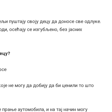
ељи пуштају своју децу да доносе све одлуке.
оди, осећају се изгубљено, без јасних
децу?
рсе
које не могу да добију да би ценили то што
 прање аутомобила, и на тај начин могу