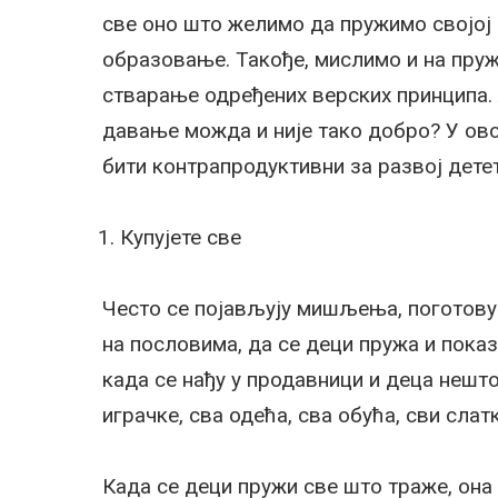
све оно што желимо да пружимо својој 
образовање. Такође, мислимо и на пру
стварање одређених верских принципа. 
давање можда и није тако добро? У ово
бити контрапродуктивни за развој детет
Купујете све
Често се појављују мишљења, поготову
на пословима, да се деци пружа и показ
када се нађу у продавници и деца нешто
играчке, сва одећа, сва обућа, сви сла
Када се деци пружи све што траже, она