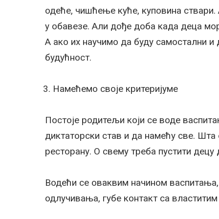
одеће, чишћење куће, куповина ствари
у обавезе. Али дође доба када деца мо
А ако их научимо да буду самостални и 
будућност.
Намећемо своје критеријуме
Постоје родитељи који се воде васпита
диктаторски став и да намећу све. Шта о
ресторану. О свему треба пустити децу 
Водећи се оваквим начином васпитања, 
одлучивања, губе контакт са властитим