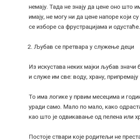
немају. Тада не знају да цене оно што и
имају, не могу ни да цене напоре који с
се изборе са фрустрацијама и одустаће. 
Љубав се претвара у служење деци
Из искустава неких мајки љубав значи 
и служе им све: воду, храну, припремају
То има логике у првим месецима и годи
уради само. Мало по мало, како одраста
као што је одвикавање од пелена или 
Постоје ствари које родитељи не преста