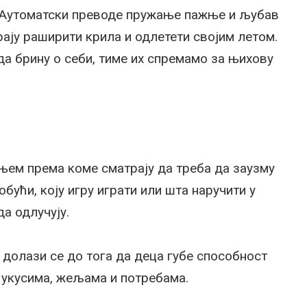
. Аутоматски преводе пружање пажње и љубав
рају раширити крила и одлетети својим летом.
да брину о себи, тиме их спремамо за њихову
њем према коме сматрају да треба да заузму
бући, коју игру играти или шта наручити у
да одлучују.
долази се до тога да деца губе способност
 укусима, жељама и потребама.