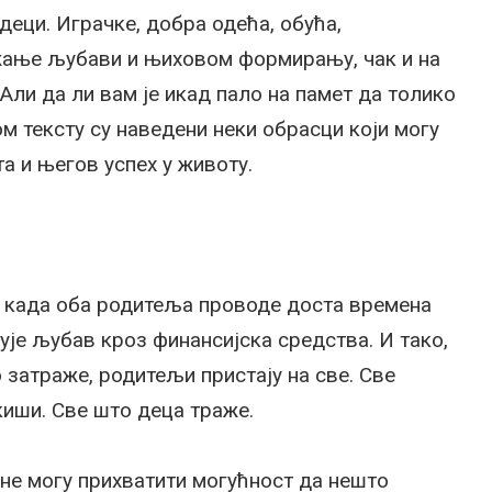
деци. Играчке, добра одећа, обућа,
жање љубави и њиховом формирању, чак и на
Али да ли вам је икад пало на памет да толико
м тексту су наведени неки обрасци који могу
а и његов успех у животу.
 када оба родитеља проводе доста времена
ује љубав кроз финансијска средства. И тако,
 затраже, родитељи пристају на све. Све
ткиши. Све што деца траже.
 не могу прихватити могућност да нешто