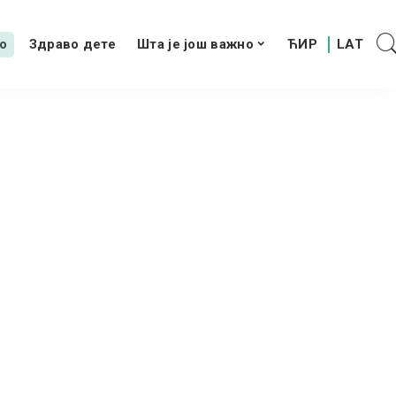
о
Здраво дете
Шта је још важно