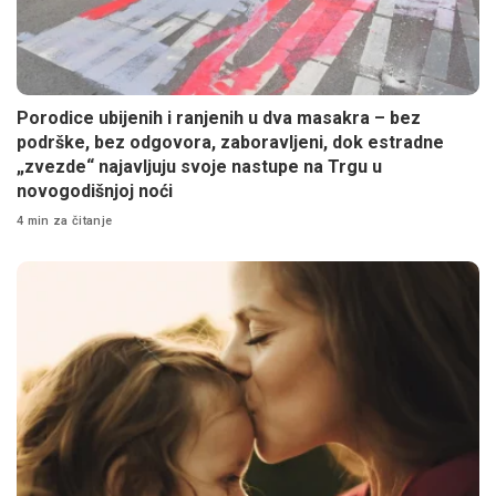
Porodice ubijenih i ranjenih u dva masakra – bez
podrške, bez odgovora, zaboravljeni, dok estradne
„zvezde“ najavljuju svoje nastupe na Trgu u
novogodišnjoj noći
4 min za čitanje