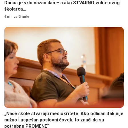
Danas je vrlo važan dan – a ako STVARNO volite svog
školarca…
6 min za čitanje
„Naše škole stvaraju mediokritete. Ako odličan đak nije
nužno i uspešan poslovni čovek, to znači da su
potrebne PROMENE“