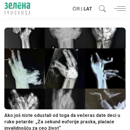
ĆIR
|
LAT
Ako još niste odustali od toga da večeras date deci u
ruke petarde: „Za sekund euforije praska, plaćaće
invalidnošću za ceo život“