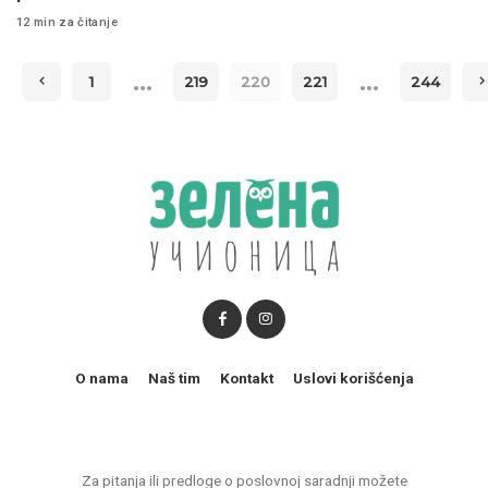
12 min za čitanje
…
…
1
219
220
221
244
O nama
Naš tim
Kontakt
Uslovi korišćenja
Za pitanja ili predloge o poslovnoj saradnji možete