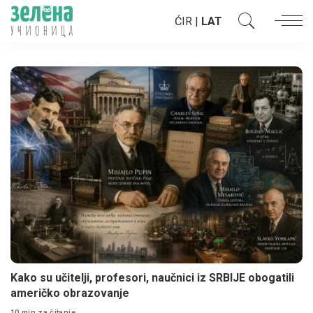
ĆIR
|
LAT
Kako su učitelji, profesori, naučnici iz SRBIJE obogatili
američko obrazovanje
10 min za čitanje