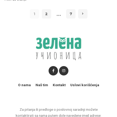
…
1
2
7
O nama
Naš tim
Kontakt
Uslovi korišćenja
Za pitanja ili predloge o poslovnoj saradnji možete
kontaktirati sa nama putem dole navedene imejl adrese: