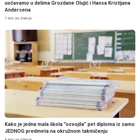
uočavamo u delima Grozdane Olujić i Hansa Kristijana
Andersena
7 min za čitanje
Kako je jedna mala škola ”osvojila” pet diploma iz samo
JEDNOG predmeta na okružnom takmičenju
4 min za čitanje