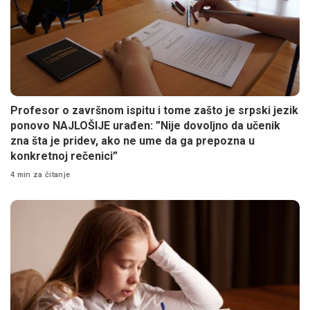
Profesor o završnom ispitu i tome zašto je srpski jezik
ponovo NAJLOŠIJE urađen: ”Nije dovoljno da učenik
zna šta je pridev, ako ne ume da ga prepozna u
konkretnoj rečenici”
4 min za čitanje