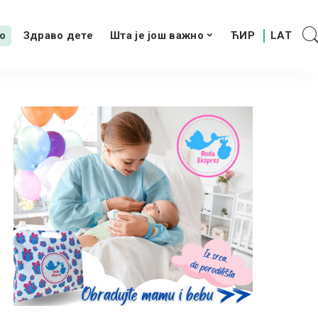
о
Здраво дете
Шта је још важно