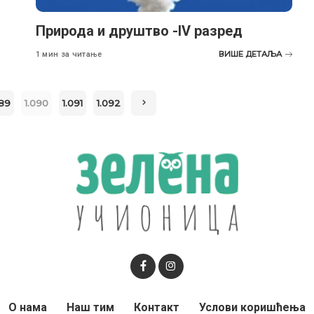
Природа и друштво -lV разред
ВИШЕ ДЕТАЉА
1 мин за читање
089
1.090
1.091
1.092
О нама
Наш тим
Контакт
Услови коришћења