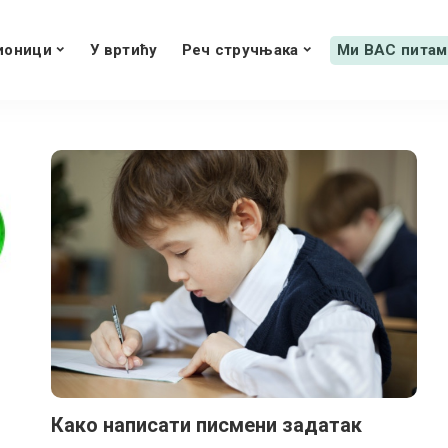
ионици
У вртићу
Реч стручњака
Ми ВАС питам
Како написати писмени задатак