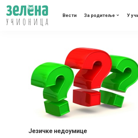
Вести
За родитеље
У уч
Језичке недоумице