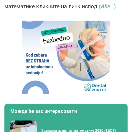
математике кликните на линк испод
(više…)
Можда ће вас интересовати
Завршни испит из математике 2026 (ТЕСТ)