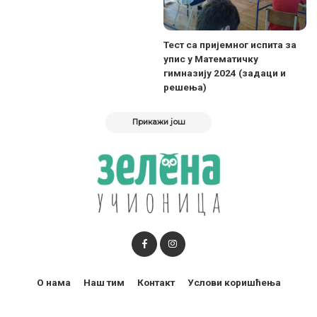
Тест са пријемног испитa за
упис у Математичку
гимназију 2024 (задаци и
решења)
Прикажи још
О нама
Наш тим
Контакт
Услови коришћења