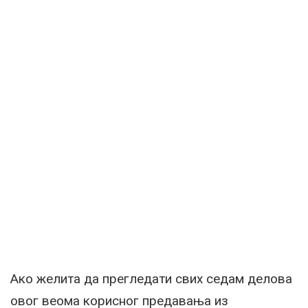
Ако желита да прегледати свих седам делова
овог веома корисног предавања из