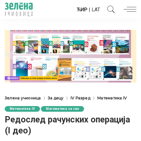
ЋИР
|
LAT
Зелена учионица
За децу
IV Разред
Математика IV
Математика IV
Математика за све
Редослед рачунских операција
(I дeo)