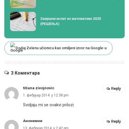
Завршни испит из математике 2026
(РЕШЕЊА)
Dodaj Zelenu učionicu kao omiljeni izvor na Google-u
3 Коментара
titiana zivojnovic
Reply
1. фебруар 2014. у 12:38 pm
Svidjaju mi se ovakvi prilozi.
Анонимни
Reply
13. фебруар 2014. у 2:42 pm