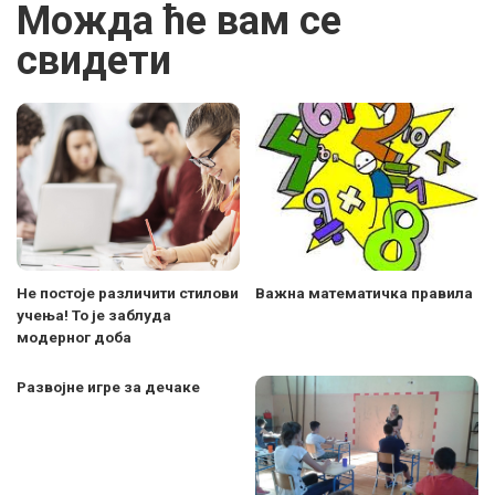
Можда ће вам се
свидети
Не постоје различити стилови
Важна математичка правила
учења! То је заблуда
модерног доба
Развојне игре за дечаке