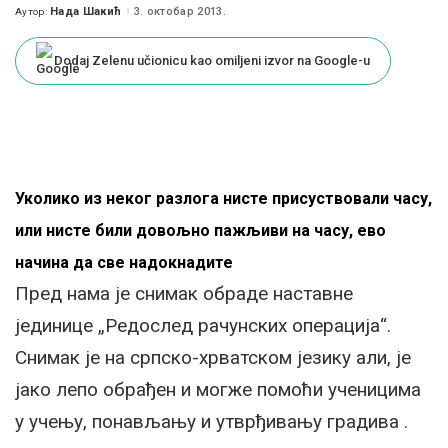
Нада Шакић
3. октобар 2013.
Аутор:
Posted
by
Dodaj Zelenu učionicu kao omiljeni izvor na Google-u
Уколико из неког разлога нисте присуствовали часу,
или нисте били довољно пажљиви на часу, ево
начина да све надокнадите
Пред нама је снимак обраде наставне
јединице „Редослед рачунских операција“.
Снимак је на српско-хрватском језику али, је
јако лепо обрађен и могже помоћи ученицима
у учењу, понављању и утврђивању градива .