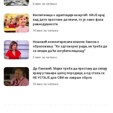
6 мин за читање
Васпитачица о адаптацији на вртић: НИЈЕ крај
кад дете престане да плаче, то је само фаза
равнодушности
10 мин за читање
Нешовић коментарисала измене Закона о
образовању: ”Ко одговорно ради, не треба да
се плаши да ће изгубити лиценцу”
3 мин за читање
Др Пановић: Мајке треба да престану да сипају
храну у тањире целој породици, а од стола се
НЕ УСТАЈЕ док СВИ не заврше оброк
10 мин за читање