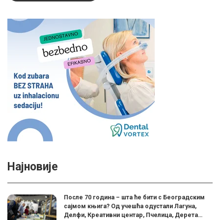
Најновије
После 70 година – шта ће бити с Београдским
сајмом књига? Од учешћа одустали Лагуна,
Делфи, Креативни центар, Пчелица, Дерета…