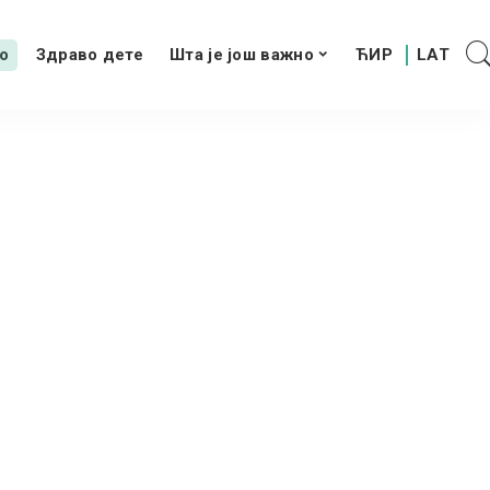
о
Здраво дете
Шта је још важно