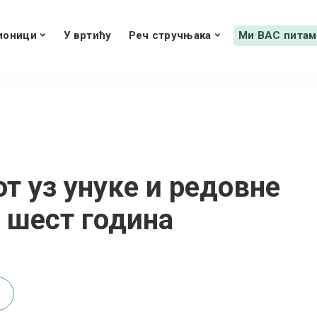
ионици
У вртићу
Реч стручњака
Ми ВАС питам
т уз унуке и редовне
а шест година