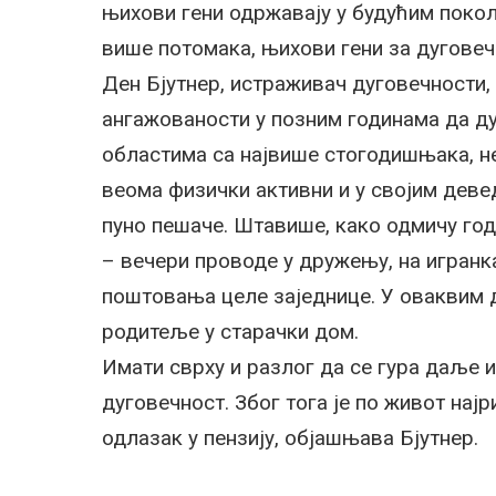
њихови гени одржавају у будућим поко
више потомака, њихови гени за дуговеч
Ден Бјутнер, истраживач дуговечности,
ангажованости у позним годинама да д
областима са највише стогодишњака, не
веома физички активни и у својим девед
пуно пешаче. Штавише, како одмичу год
– вечери проводе у дружењу, на игранк
поштовања целе заједнице. У оваквим 
родитеље у старачки дом.
Имати сврху и разлог да се гура даље 
дуговечност. Због тога је по живот најр
одлазак у пензију, објашњава Бјутнер.