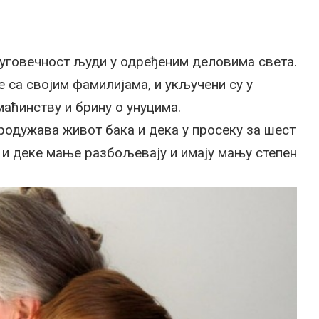
дуговечност људи у одређеним деловима света.
 са својим фамилијама, и укључени су у
аћинству и брину о унуцима.
родужава живот бака и дека у просеку за шест
ке и деке мање разбољевају и имају мању степен