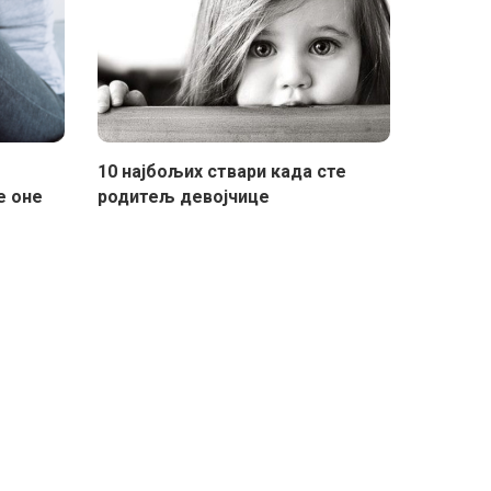
10 најбољих ствари када сте
е оне
родитељ девојчице