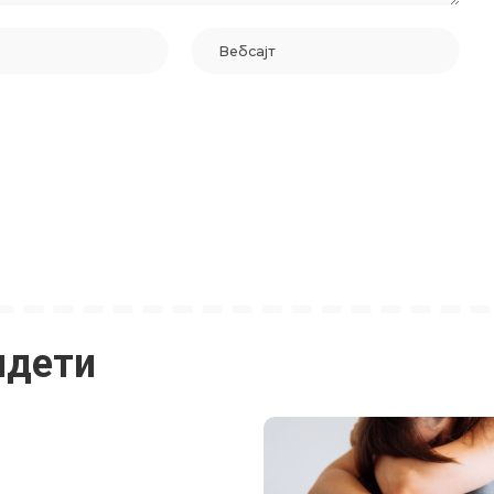
идети