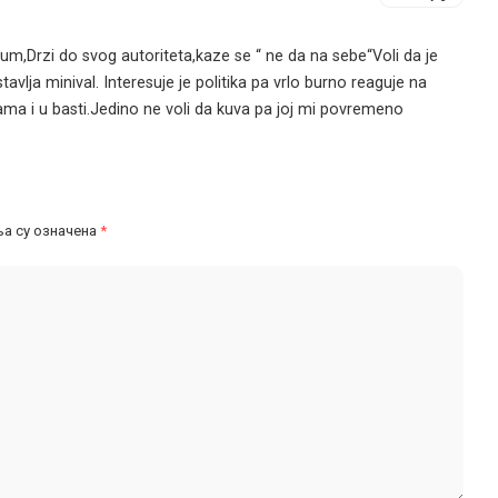
m,Drzi do svog autoriteta,kaze se “ ne da na sebe“Voli da je
tavlja minival. Interesuje je politika pa vrlo burno reaguje na
ma i u basti.Jedino ne voli da kuva pa joj mi povremeno
а су означена
*