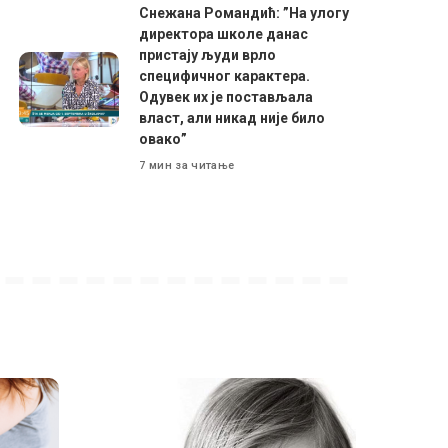
Снежана Романдић: ”На улогу
директора школе данас
пристају људи врло
специфичног карактера.
Одувек их је постављала
власт, али никад није било
овако”
7 мин за читање