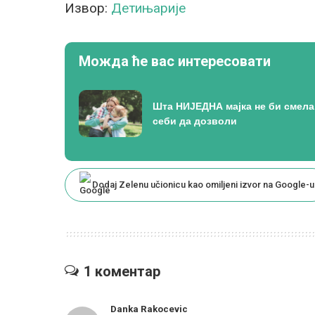
Извор:
Детињарије
Можда ће вас интересовати
Шта НИЈЕДНА мајка не би смела
себи да дозволи
Dodaj Zelenu učionicu kao omiljeni izvor na Google-u
1 коментар
Danka Rakocevic