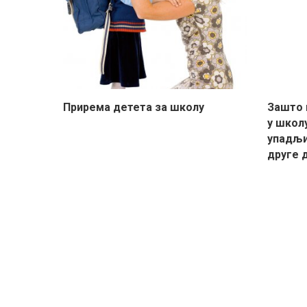
Прирема детета за школу
Зашто 
у школ
упадљи
друге 