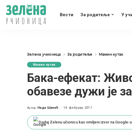
Вести
За родитеље
У уч
Зелена учионица
За родитеље
Мамин кутак
Мамин кутак
Бака-ефекат: Живо
обавезе дужи је з
Нада Шакић
14. фебруар 2017.
Аутор:
Posted
by
Dodaj Zelenu učionicu kao omiljeni izvor na Google-u