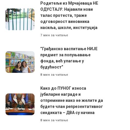
Родитељи из Мрчајеваца НЕ
ОДУСТАЈУ: Најавили нови
талас протеста, траже
одговорност виновника
насиља, школе, институција
7 мин за читање
”Грађанско васпитање НИЈЕ
предмет за попуњавање
фонда, већ улагање у
будућност”
8 мин за читање
Како до ПУНОГ износа
јубиларне награде и
отпремнине иако не желите да
будете члан репрезентативног
синдиката – ДВА су начина
8 мин за читање