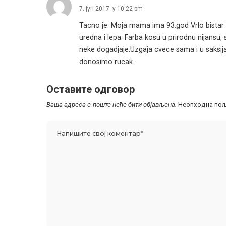
7. јун 2017. у 10:22 pm
Tacno je. Moja mama ima 93.god Vrlo bistar u
uredna i lepa. Farba kosu u prirodnu nijansu, s
neke dogadjaje.Uzgaja cvece sama i u saksija
donosimo rucak.
Оставите одговор
Ваша адреса е-поште неће бити објављена.
Неопходна пољ