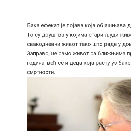
Бака ефекат је појава која објашњава 
То су друштва у којима стари људи живе
свакодневни живот тако што раде у дом
Заправо, не само живот са ближњима п
година, већ се и деца која расту уз ба
смртности.