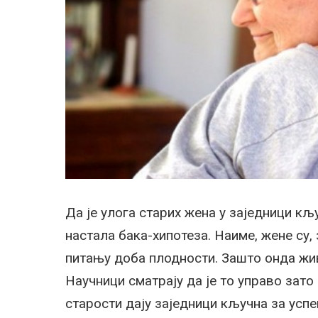
Да је улога старих жена у заједници кљу
настала бака-хипотеза. Наиме, жене су,
питању доба плодности. Зашто онда жив
Научници сматрају да је то управо зато
старости дају заједници кључна за успе