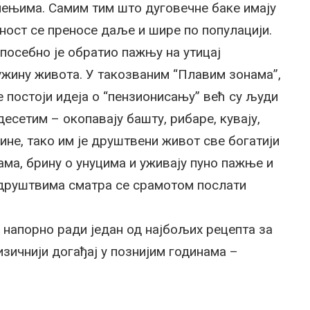
лењима. Самим тим што дуговечне баке имају
ност се преносе даље и шире по популацији.
 посебно је обратио пажњу на утицај
ужину живота. У такозваним “Плавим зонама”,
 постоји идеја о “пензионисању” већ су људи
есетим – окопавају башту, рибаре, кувају,
ине, тако им је друштвени живот све богатији
ама, брину о унуцима и уживају пуно пажње и
друштвима сматра се срамотом послати
и напорно ради један од најбољих рецепта за
изичнији догађај у познијим годинама –