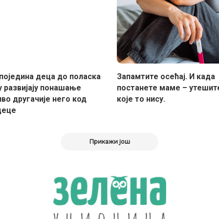
поједина деца до поласка
Запамтите осећај. И када
у развијају понашање
постанете маме – утешит
во другачије него код
које то нису.
деце
Прикажи још