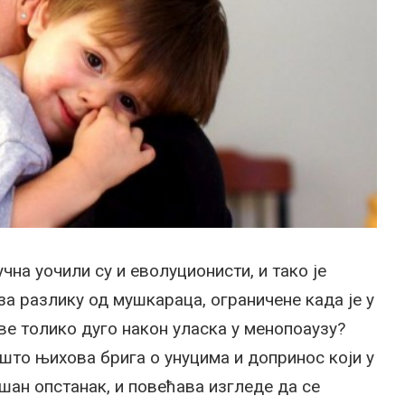
чна уочили су и еволуционисти, и тако је
 за разлику од мушкараца, ограничене када је у
е толико дуго након уласка у менопоаузу?
 што њихова брига о унуцима и допринос који у
шан опстанак, и повећава изгледе да се