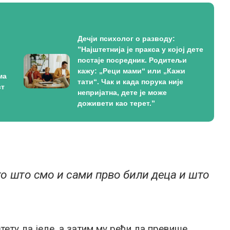
Дечји психолог о разводу:
”Најштетнија је пракса у којој дете
постаје посредник. Родитељи
кажу: „Реци мами“ или „Кажи
ма
тати“. Чак и када порука није
ст
непријатна, дете је може
доживети као терет.”
то што смо и сами прво били деца и што
ету да једе, а затим му рећи да превише