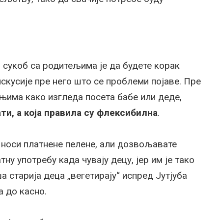
 сукоб са родитељима је да будете корак
искусије пре него што се проблеми појаве. Пре
њима како изгледа посета бабе или деде,
ти, а која правила су флексибилна
.
носи платнене пелене, али дозвољавате
ну употребу када чувају децу, јер им је тако
 старија деца „вегетирају“ испред Јутјуба
а до касно.