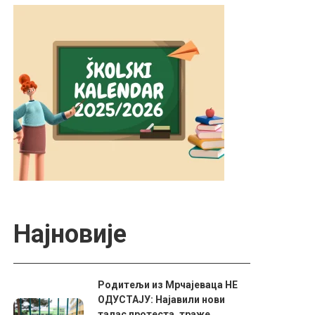
Најновије
Родитељи из Мрчајеваца НЕ
ОДУСТАЈУ: Најавили нови
талас протеста, траже