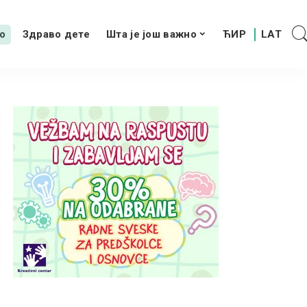
о
Здраво дете
Шта је још важно