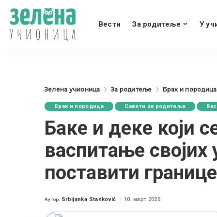
Вести
За родитеље
У уч
Зелена учионица
За родитеље
Брак и породица
Брак и породица
Савети за родитеље
Ва
Баке и деке који 
васпитање својих 
поставити границе
Srbijanka Stanković
10. март 2025.
Аутор:
Posted
by