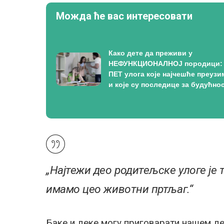
Можда ће вас интересовати
Како дете да преживи у
НЕФУНКЦИОНАЛНОЈ породици:
ПЕТ улога које најчешће преузи
и које су последице за будућно
„Најтежи део
родитељске улоге је 
имамо цео животни пртљаг.“
Баке и деке могу приговарати нашем дет