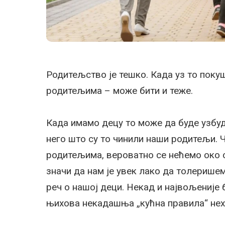
Родитељство је тешко. Када уз то поку
родитељима – може бити и теже.
Када имамо децу то може да буде узбу
него што су то чинили наши родитељи. Ч
родитељима, вероватно се нећемо око с
значи да нам је увек лако да толеришем
реч о нашој деци. Некад и највољеније 
њихова некадашња „кућна правила“ нех