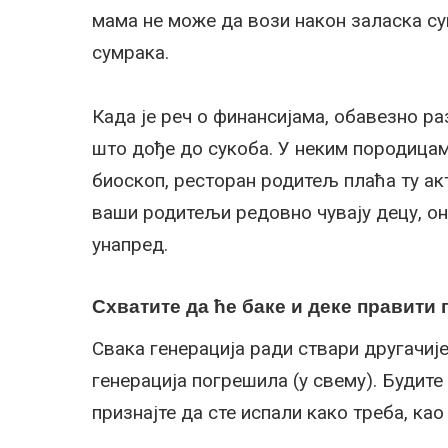
мама не може да вози након заласка су
сумрака.
Када је реч о финансијама, обавезно ра
што дође до сукоба. У неким породицама
биоскоп, ресторан родитељ плаћа ту ак
ваши родитељи редовно чувају децу, о
унапред.
Схватите да ће баке и деке правити 
Свака генерација ради ствари другачије 
генерација погрешила (у свему). Будит
признајте да сте испали како треба, као