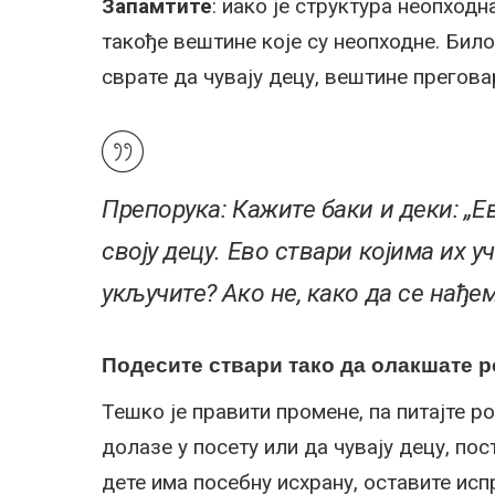
Запамтите
: иако је структура неопход
такође вештине које су неопходне. Бил
сврате да чувају децу, вештине прегова
Препорука
: Кажите баки и деки: „
своју децу. Ево ствари којима их 
укључите? Ако не,
како да се нађе
Подесите ствари тако да олакшате
Тешко је правити промене, па питајте 
долазе у посету или да чувају децу, по
дете има посебну исхрану, оставите исп