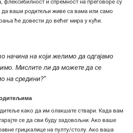
на, флексибилност и спремност на преговоре су
о да ваши родитељи живе са вама или само
рања ће довести до већег мира у кући.
Ево начина на који желимо да одгајамо
учимо. Мислите ли да можете да се
мо на средини?“
 родитељима
родитеље како да им олакшате ствари. Када вам
старајте се да сви буду задовољни. Ако ваше
равне грицкалице на пулту/столу. Ако ваша