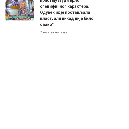
пристају људи врло
специфичног карактера.
Одувек их је постављала
власт, али никад није било
овако”
7 мин за читање