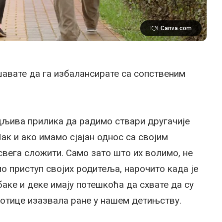
Canva.com
шавате да га избалансирате са сопственим
дљива прилика да радимо ствари другачије
ак и ако имамо сјајан однос са својим
вега сложити. Само зато што их волимо, не
о приступ својих родитеља, нарочито када је
баке и деке имају потешкоћа да схвате да су
отице изазвала ране у нашем детињству.