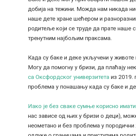
добија на тежини. Можда нам никада ни
наше дете хране шећером и разноразни
родитеље који се труде да прате наше 
тренутним најбољим праксама.
Када су баке и деке укључени у животе 
Могу да помогну у бризи, да плаћају н
са Оксфордског универзитета
из 2019. 
проблема у понашању када су баке и де
Иако је без сваке сумње корисно имати
нас зависе од њих у бризи о деци), мо
неометано и без проблема у породични 
одлуке о границама и приступима родит