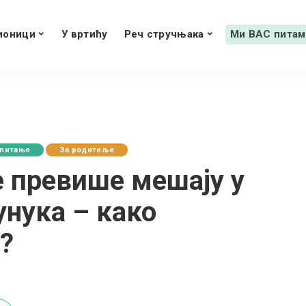
ионици
У вртићу
Реч стручњака
Ми ВАС питам
спитање
За родитеље
се превише мешају у
унука – како
?