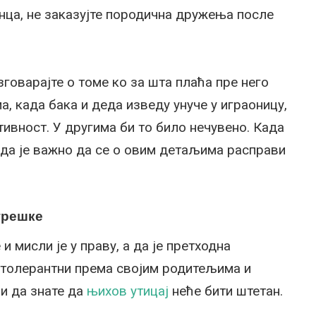
нца, не заказујте породична дружења после
зговарајте о томе ко за шта плаћа пре него
, када бака и деда изведу унуче у играоницу,
тивност. У другима би то било нечувено. Када
нда је важно да се о овим детаљима расправи
грешке
и мисли је у праву, а да је претходна
е толерантни према својим родитељима и
 и да знате да
њихов утицај
неће бити штетан.