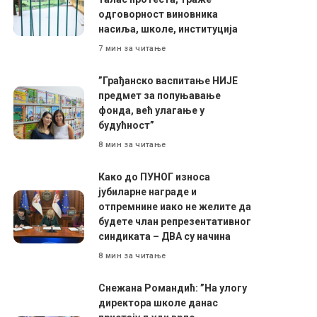
одговорност виновника
насиља, школе, институција
7 мин за читање
”Грађанско васпитање НИЈЕ
предмет за попуњавање
фонда, већ улагање у
будућност”
8 мин за читање
Како до ПУНОГ износа
јубиларне награде и
отпремнине иако не желите да
будете члан репрезентативног
синдиката – ДВА су начина
8 мин за читање
Снежана Романдић: ”На улогу
директора школе данас