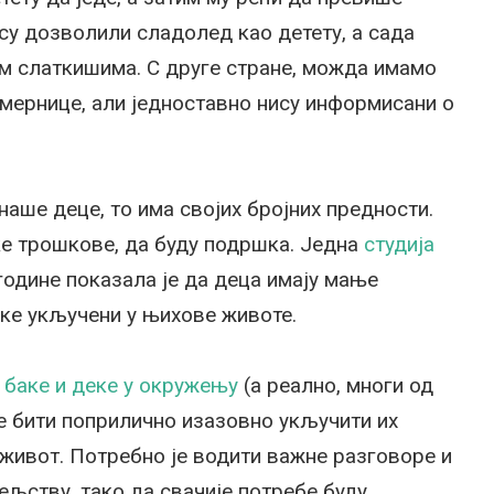
су дозволили сладолед као детету, а сада
м слаткишима. С друге стране, можда имамо
смернице, али једноставно нису информисани о
наше деце, то има својих бројних предности.
еке трошкове, да буду подршка. Једна
студија
године показала је да деца имају мање
ке укључени у њихове животе.
 баке и деке у окружењу
(а реално, многи од
же бити поприлично изазовно укључити их
живот. Потребно је водити важне разговоре и
ељству, тако да свачије потребе буду