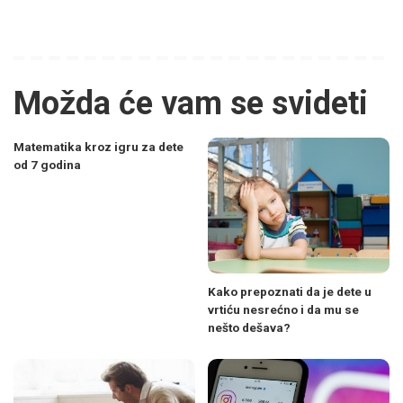
Možda će vam se svideti
Matematika kroz igru za dete
od 7 godina
Kako prepoznati da je dete u
vrtiću nesrećno i da mu se
nešto dešava?