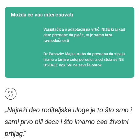
Možda će vas interesovati
Vaspitačica o adaptaciji na vrtić: NIJE kraj kad
dete prestane da plače, to je samo faza
ravnodušnosti
Dr Panović: Majke treba da prestanu da sipaju
hranu u tanjire celoj porodici, a od stola se NE
USTAJE dok SVI ne završe obrok
„Najteži deo
roditeljske uloge je to što smo i
sami prvo bili deca i što imamo ceo životni
prtljag.“