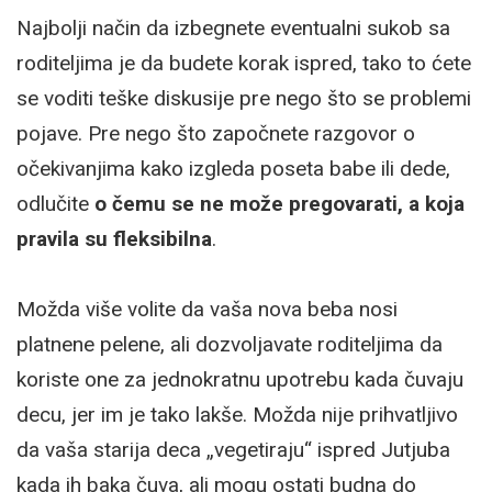
Najbolji način da izbegnete eventualni sukob sa
roditeljima je da budete korak ispred, tako to ćete
se voditi teške diskusije pre nego što se problemi
pojave. Pre nego što započnete razgovor o
očekivanjima kako izgleda poseta babe ili dede,
odlučite
o čemu se ne može pregovarati, a koja
pravila su fleksibilna
.
Možda više volite da vaša nova beba nosi
platnene pelene, ali dozvoljavate roditeljima da
koriste one za jednokratnu upotrebu kada čuvaju
decu, jer im je tako lakše. Možda nije prihvatljivo
da vaša starija deca „vegetiraju“ ispred Jutjuba
kada ih baka čuva, ali mogu ostati budna do