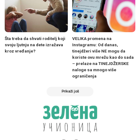
Šta treba da shvati roditelj koji
VELIKA promena na
svoju ljutnju na dete izražava
Instagramu: Od danas,
kroz vređanje?
tinejdžeri više NE mogu da
koriste ovu mrežu kao do sada
– prelaze na TINEJDŽERSKE
naloge sa mnogo više
ograničenja
Prikaži još