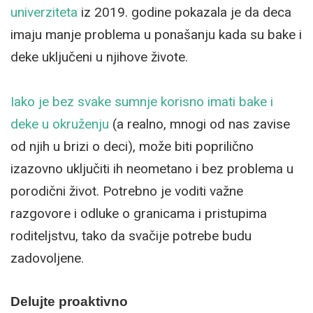
univerziteta
iz 2019. godine pokazala je da deca
imaju manje problema u ponašanju kada su bake i
deke uključeni u njihove živote.
Iako je bez svake sumnje korisno imati bake i
deke u okruženju
(a realno, mnogi od nas zavise
od njih u brizi o deci), može biti poprilično
izazovno uključiti ih neometano i bez problema u
porodični život. Potrebno je voditi važne
razgovore i odluke o granicama i pristupima
roditeljstvu, tako da svačije potrebe budu
zadovoljene.
Delujte proaktivno