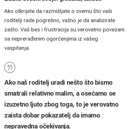
Ako otkrijete da razmišljate o svemu što vaši
roditelji rade pogrešno, važno je da analizirate
zašto. Vaš bes i frustracija su verovatno povezani
sa neprerađenim ogorčenjima iz vašeg
vaspitanja.
Ako naš roditelj uradi nešto što bismo
smatrali relativno malim, a osećamo se
izuzetno ljuto zbog toga, to je verovatno
zaista dobar pokazatelj da imamo
nepravedna očekivanja.