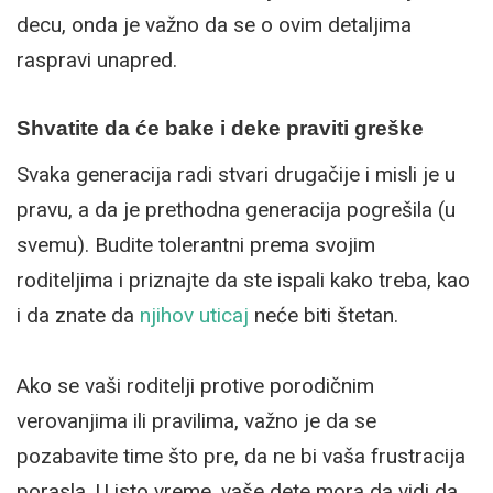
decu, onda je važno da se o ovim detaljima
raspravi unapred.
Shvatite da će bake i deke praviti greške
Svaka generacija radi stvari drugačije i misli je u
pravu, a da je prethodna generacija pogrešila (u
svemu). Budite tolerantni prema svojim
roditeljima i priznajte da ste ispali kako treba, kao
i da znate da
njihov uticaj
neće biti štetan.
Ako se vaši roditelji protive porodičnim
verovanjima ili pravilima, važno je da se
pozabavite time što pre, da ne bi vaša frustracija
porasla. U isto vreme, vaše dete mora da vidi da