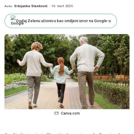
Srbijanka Stanković
10. mart 2025.
Autor:
Posted
by
Dodaj Zelenu učionicu kao omiljeni izvor na Google-u
Canva.com