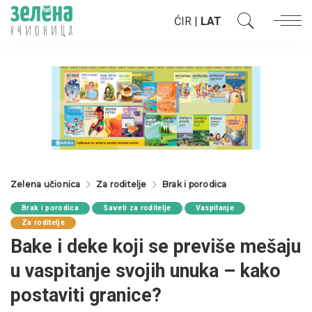
ĆIR
|
LAT
Zelena učionica
Za roditelje
Brak i porodica
Brak i porodica
Saveti za roditelje
Vaspitanje
Za roditelje
Bake i deke koji se previše mešaju
u vaspitanje svojih unuka – kako
postaviti granice?