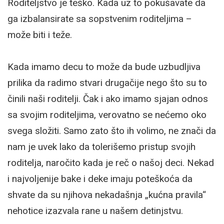
Roditeljstvo je teško. Kada uz to pokušavate da
ga izbalansirate sa sopstvenim roditeljima –
može biti i teže.
Kada imamo decu to može da bude uzbudljiva
prilika da radimo stvari drugačije nego što su to
činili naši roditelji. Čak i ako imamo sjajan odnos
sa svojim roditeljima, verovatno se nećemo oko
svega složiti. Samo zato što ih volimo, ne znači da
nam je uvek lako da tolerišemo pristup svojih
roditelja, naročito kada je reč o našoj deci. Nekad
i najvoljenije bake i deke imaju poteškoća da
shvate da su njihova nekadašnja „kućna pravila“
nehotice izazvala rane u našem detinjstvu.