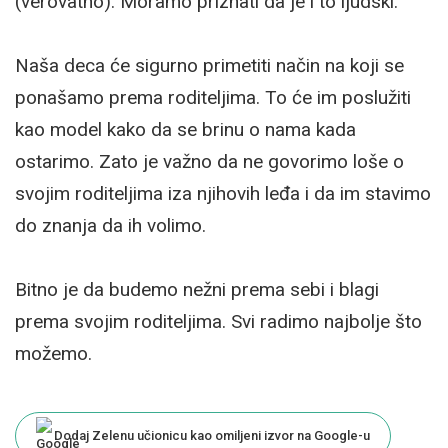
(verovatno). Moramo priznati da je i to ljudski.
Naša deca će sigurno primetiti način na koji se
ponašamo prema roditeljima. To će im poslužiti
kao model kako da se brinu o nama kada
ostarimo. Zato je važno da ne govorimo loše o
svojim roditeljima iza njihovih leđa i da im stavimo
do znanja da ih volimo.
Bitno je da budemo nežni prema sebi i blagi
prema svojim roditeljima. Svi radimo najbolje što
možemo.
Dodaj Zelenu učionicu kao omiljeni izvor na Google-u