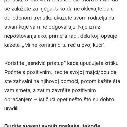
se zalažete za njega, tako da ne oklevajte da u
određenom trenutku ukažete svom roditelju na
stvari koje vam ne odgovaraju. Nije izraz
nepoštovanja ako, primera radi, deki koji opsuje
kažete: „Mi ne koristimo tu reč u ovoj kući“.
Koristite „sendvič pristup“ kada upućujete kritiku.
Počnte s pozitivnim, recite svojoj majci/ocu da
ste zahvalni na njihovoj pomoći, potom kažite šta
vam smeta, a zatim završite pozitivnim
obraćanjem – ističući opet nešto što su dobro
uradili.
Budite svesni svojih grešaka, takođe