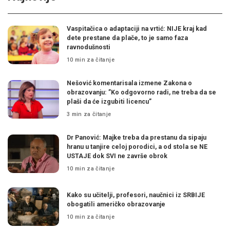
Vaspitačica o adaptaciji na vrtić: NIJE kraj kad
dete prestane da plače, to je samo faza
ravnodušnosti
10 min za čitanje
Nešović komentarisala izmene Zakona o
obrazovanju: ”Ko odgovorno radi, ne treba da se
plaši da će izgubiti licencu”
3 min za čitanje
Dr Panović: Majke treba da prestanu da sipaju
hranu u tanjire celoj porodici, a od stola se NE
USTAJE dok SVI ne završe obrok
10 min za čitanje
Kako su učitelji, profesori, naučnici iz SRBIJE
obogatili američko obrazovanje
10 min za čitanje