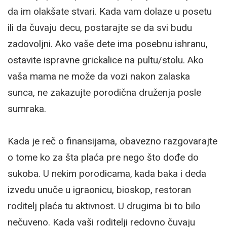
da im olakšate stvari. Kada vam dolaze u posetu
ili da čuvaju decu, postarajte se da svi budu
zadovoljni. Ako vaše dete ima posebnu ishranu,
ostavite ispravne grickalice na pultu/stolu. Ako
vaša mama ne može da vozi nakon zalaska
sunca, ne zakazujte porodična druženja posle
sumraka.
Kada je reč o finansijama, obavezno razgovarajte
o tome ko za šta plaća pre nego što dođe do
sukoba. U nekim porodicama, kada baka i deda
izvedu unuče u igraonicu, bioskop, restoran
roditelj plaća tu aktivnost. U drugima bi to bilo
nečuveno. Kada vaši roditelji redovno čuvaju