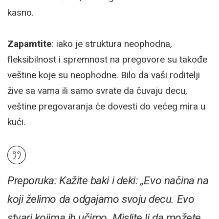
kasno.
Zapamtite
: iako je struktura neophodna,
fleksibilnost i spremnost na pregovore su takođe
veštine koje su neophodne. Bilo da vaši roditelji
žive sa vama ili samo svrate da čuvaju decu,
veštine pregovaranja će dovesti do većeg mira u
kući.
Preporuka
: Kažite baki i deki: „Evo načina na
koji želimo da odgajamo svoju decu. Evo
stvari kojima ih učimo. Mislite li da možete