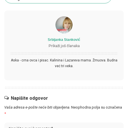
Srbijanka Stanković
Prikaži još članaka
Aska - crna ovca i pisac. Kalinina i Lazareva mama. Žmuova. Budna
već tri veka.
Napišite odgovor
Vaša adresa e-pošte neće biti objavljena.
Neophodna polja su označena
*