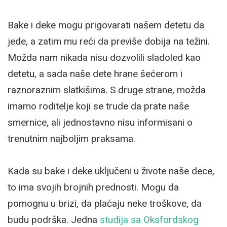
Bake i deke mogu prigovarati našem detetu da
jede, a zatim mu reći da previše dobija na težini.
Možda nam nikada nisu dozvolili sladoled kao
detetu, a sada naše dete hrane šećerom i
raznoraznim slatkišima. S druge strane, možda
imamo roditelje koji se trude da prate naše
smernice, ali jednostavno nisu informisani o
trenutnim najboljim praksama.
Kada su bake i deke uključeni u živote naše dece,
to ima svojih brojnih prednosti. Mogu da
pomognu u brizi, da plaćaju neke troškove, da
budu podrška. Jedna
studija sa Oksfordskog