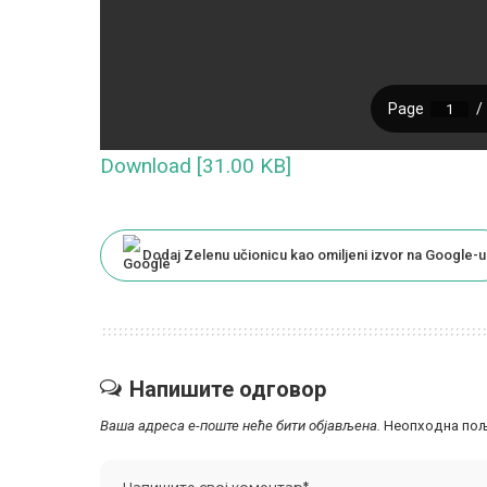
Download [31.00 KB]
Dodaj Zelenu učionicu kao omiljeni izvor na Google-u
Напишите одговор
Ваша адреса е-поште неће бити објављена.
Неопходна пољ