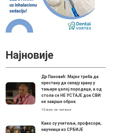
Најновије
Др Пановић: Мајке треба да
престану да сипају храну у
тањире целој породици, а од
стола се НЕ УСТАЈЕ док СВИ
не заврше оброк
10 мин за читање
Како су учитељи, професори,
научници из СРБИЈЕ