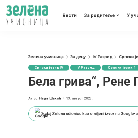
Вести
За родитеље
У уч
Зелена учионица
За децу
IV Разред
Српски је
Српски језик IV
IV Разред
Српски језик 4
Бела грива“, Рене 
Нада Шакић
13. август 2023.
Аутор:
Posted
by
Dodaj Zelenu učionicu kao omiljeni izvor na Google-u