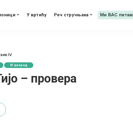
ионици
У вртићу
Реч стручњака
Ми ВАС питам
зик IV
IV разред
Гијо – провера