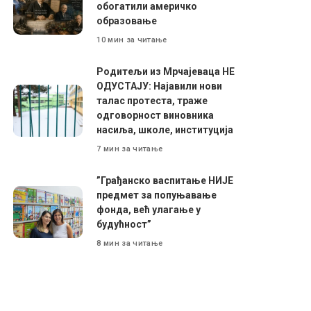
обогатили америчко
образовање
10 мин за читање
Родитељи из Мрчајеваца НЕ
ОДУСТАЈУ: Најавили нови
талас протеста, траже
одговорност виновника
насиља, школе, институција
7 мин за читање
”Грађанско васпитање НИЈЕ
предмет за попуњавање
фонда, већ улагање у
будућност”
8 мин за читање