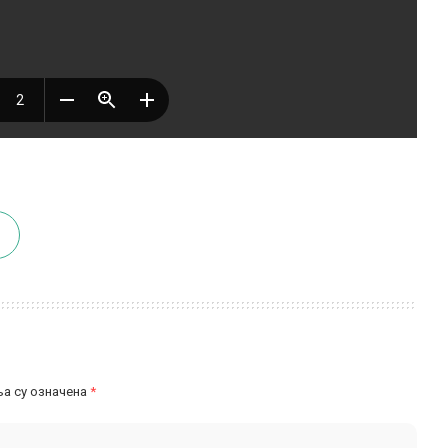
а су означена
*