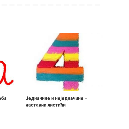
еба
Једначине и неједначине –
наставни листићи