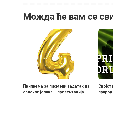
Можда ће вам се св
Припрема за писмени задатак из
Својст
српског језика – презентација
природ