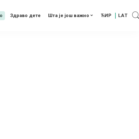
о
Здраво дете
Шта је још важно