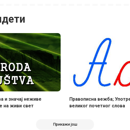
идети
ва и значај неживе
Правописна вежба; Употр
е на живи свет
великог почетног слова
Прикажи још