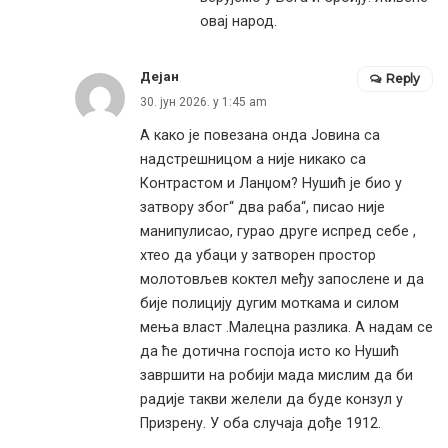
овај народ.
Дејан
Reply
30. јун 2026. у 1:45 am
А како је повезана онда Јовина са
надстрешницом а није никако са
Контрастом и Ланџом? Нушић је био у
затвору због“ два раба“, писао није
манипулисао, гурао друге испред себе ,
хтео да убаци у затворен простор
молотовљев коктел међу запослене и да
бије полицију дугим моткама и силом
мења власт .Малецна разлика. А надам се
да ће дотична госпоја исто ко Нушић
завршити на робији мада мислим да би
радије такви желели да буде конзул у
Призрену. У оба случаја дође 1912.