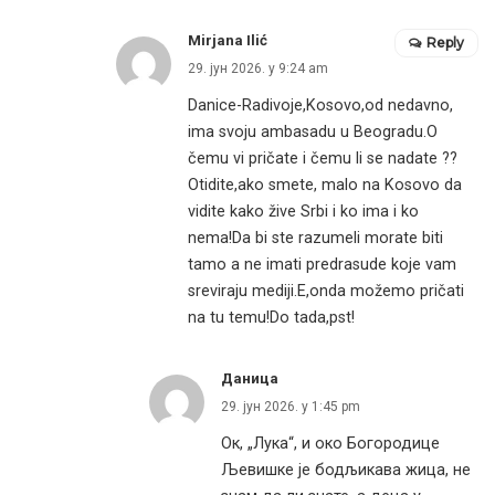
Mirjana Ilić
Reply
29. јун 2026. у 9:24 am
Danice-Radivoje,Kosovo,od nedavno,
ima svoju ambasadu u Beogradu.O
čemu vi pričate i čemu li se nadate ??
Otidite,ako smete, malo na Kosovo da
vidite kako žive Srbi i ko ima i ko
nema!Da bi ste razumeli morate biti
tamo a ne imati predrasude koje vam
sreviraju mediji.E,onda možemo pričati
na tu temu!Do tada,pst!
Даница
29. јун 2026. у 1:45 pm
Ок, „Лука“, и око Богородице
Љевишке је бодљикава жица, не