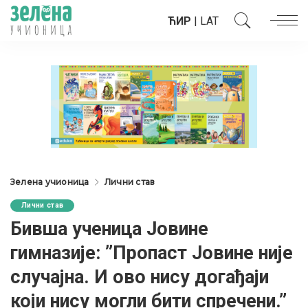
ЋИР
|
LAT
Зелена учионица
Лични став
Лични став
Бивша ученица Јовине
гимназије: ”Пропаст Јовине није
случајна. И ово нису догађаји
који нису могли бити спречени.”