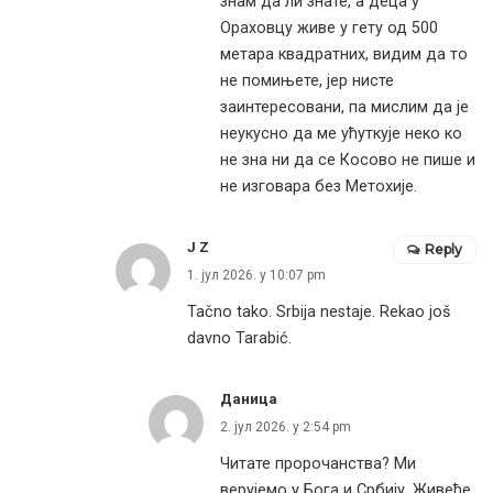
знам да ли знате, а деца у
Ораховцу живе у гету од 500
метара квадратних, видим да то
не помињете, јер нисте
заинтересовани, па мислим да је
неукусно да ме ућуткује неко ко
не зна ни да се Косово не пише и
не изговара без Метохије.
J Z
Reply
1. јул 2026. у 10:07 pm
Tačno tako. Srbija nestaje. Rekao još
davno Tarabić.
Даница
2. јул 2026. у 2:54 pm
Читате пророчанства? Ми
верујемо у Бога и Србију. Живеће