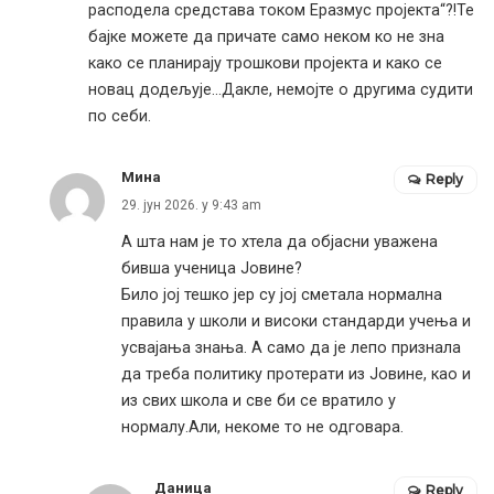
расподела средстава током Еразмус пројекта“?!Те
бајке можете да причате само неком ко не зна
како се планирају трошкови пројекта и како се
новац додељује…Дакле, немојте о другима судити
по себи.
Мина
Reply
29. јун 2026. у 9:43 am
А шта нам је то хтела да објасни уважена
бивша ученица Јовине?
Било јој тешко јер су јој сметала нормална
правила у школи и високи стандарди учења и
усвајања знања. А само да је лепо признала
да треба политику протерати из Јовине, као и
из свих школа и све би се вратило у
нормалу.Али, некоме то не одговара.
Даница
Reply