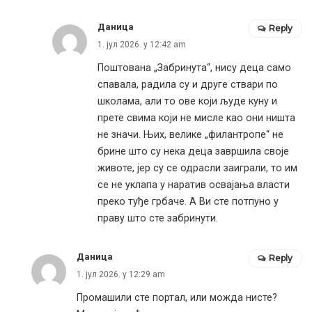
Даница
Reply
1. јул 2026. у 12:42 am
Поштована „Забринута“, нису деца само
спавала, радила су и друге ствари по
школама, али то ове који људе куну и
прете свима који не мисле као они ништа
не значи. Њих, велике „филантропе“ не
брине што су нека деца завршила своје
животе, јер су се одрасли заиграли, то им
се не уклапа у наратив освајања власти
преко туђе грбаче. А Ви сте потпуно у
праву што сте забринути.
Даница
Reply
1. јул 2026. у 12:29 am
Промашили сте портал, или можда нисте?