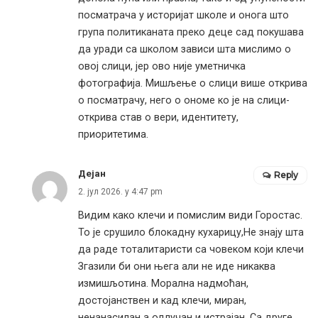
посматрача у историјат школе и онога што
група политиканата преко деце сад покушава
да уради са школом зависи шта мислимо о
овој слици, јер ово није уметничка
фотографија. Мишљење о слици више открива
о посматрачу, него о ономе ко је на слици-
открива став о вери, идентитету,
приоритетима.
Дејан
Reply
2. јул 2026. у 4:47 pm
Видим како клечи и помислим види Горостас.
То је срушило блокадну кухарицу,Не знају шта
да раде тоталитаристи са човеком који клечи
Згазили би они њега али не иде никаква
измишљотина. Морална надмоћан,
достојанствен и кад клечи, миран,
ненанасилан а одлучан и истрајан. Са друге