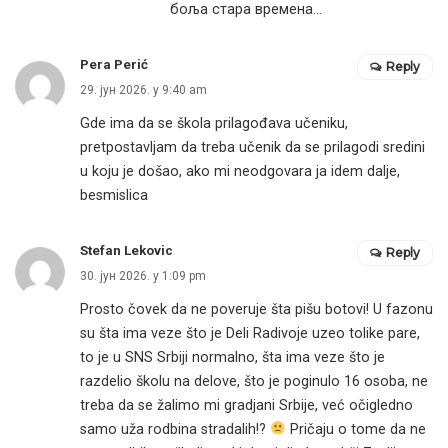
боља стара времена…
Pera Perić
Reply
29. јун 2026. у 9:40 am
Gde ima da se škola prilagođava učeniku,
pretpostavljam da treba učenik da se prilagodi sredini
u koju je došao, ako mi neodgovara ja idem dalje,
besmislica
Stefan Lekovic
Reply
30. јун 2026. у 1:09 pm
Prosto čovek da ne poveruje šta pišu botovi! U fazonu
su šta ima veze što je Deli Radivoje uzeo tolike pare,
to je u SNS Srbiji normalno, šta ima veze što je
razdelio školu na delove, što je poginulo 16 osoba, ne
treba da se žalimo mi gradjani Srbije, već očigledno
samo uža rodbina stradalih!?
Pričaju o tome da ne