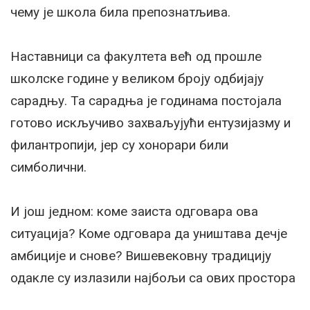
чему је школа била препознатљива.
Наставници са факултета већ од прошле
школске године у великом броју одбијају
сарадњу. Та сарадња је годинама постојала
готово искључиво захваљујући ентузијазму и
филантропији, јер су хонорари били
симболични.
И још једном: коме заиста одговара ова
ситуација? Коме одговара да уништава дечје
амбиције и снове? Вишевековну традицију
одакле су излазили најбољи са ових простора