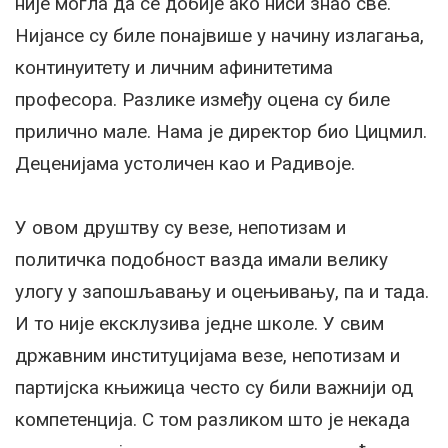
није могла да се добије ако ниси знао све.
Нијансе су биле понајвише у начину излагања,
континуитету и личним афинитетима
професора. Разлике између оцена су биле
прилично мале. Нама је директор био Цицмил.
Деценијама устоличен као и Радивоје.
У овом друштву су везе, непотизам и
политичка подобност вазда имали велику
улогу у запошљавању и оцењивању, па и тада.
И то није ексклузива једне школе. У свим
државним институцијама везе, непотизам и
партијска књижица често су били важнији од
компетенција. С том разликом што је некада