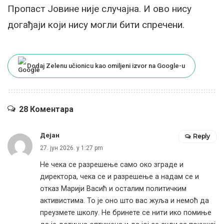
Пропаст Јовине није случајна. И ово нису
догађаји који нису могли бити спречени.
Dodaj Zelenu učionicu kao omiljeni izvor na Google-u
28 Коментара
Дејан
Reply
27. јун 2026. у 1:27 pm
Не чека се разрешење само око зграде и
директора, чека се и разрешење а надам се и
отказ Марији Васић и осталим политичким
активистима. То је оно што вас жуља и немоћ да
преузмете школу. Не бринете се нити ико помиње