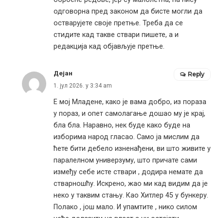
одговорна пред законом да бисте могли да
остварујете своје претње. Треба да се
стидите кад такве ствари пишете, а и
редакција кад објављује претње.
Дејан
Reply
1. јул 2026. у 3:34 am
Е мој Младене, како је вама добро, из пораза
у пораз, и опет самолагање дошао му је крај,
бла бла. Наравно, нек буде како буде на
изборима народ гласао. Само ја мислим да
ћете бити дебело изненађени, ви што живите у
паралелном универзуму, што причате сами
између себе исте ствари , додира немате да
стварношћу. Искрено, жао ми кад видим да је
неко у таквим стању. Као Хитлер 45 у бункеру.
Полако , још мало. И упамтите , нико силом