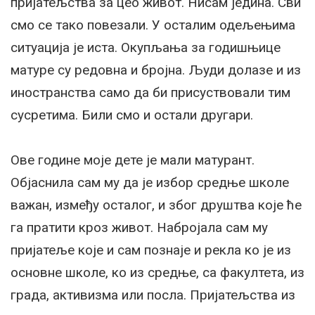
пријатељства за цео живот. Нисам једина. Сви
смо се тако повезали. У осталим одељењима
ситуација је иста. Окупљања за годишњице
матуре су редовна и бројна. Људи долазе и из
иностранства само да би присуствовали тим
сусретима. Били смо и остали другари.
Ове године моје дете је мали матурант.
Објаснила сам му да је избор средње школе
важан, између осталог, и због друштва које ће
га пратити кроз живот. Набројала сам му
пријатеље које и сам познаје и рекла ко је из
основне школе, ко из средње, са факултета, из
града, активизма или посла. Пријатељства из