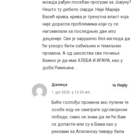
можда рађен посебан програм за Јовуну?
Нешто ту дебело смрди. Није Марија
Васић крива, крива је тренутна власт која
није дорасла проблемима који су се
нагомилали за последњих две ипо
деценије. Све је зарушено без изгледа да
ће ускоро бити озбиљних и темељних
промена. А од школства све почиње.
Важно је да има ХЛЕБА И ИГАРА, као у
доба Римљана …
Даница
Reply
1. јул 2026. у 12:33 am
Биће госпођо промена ако пулени те
особе коју не сматрате одговорном
победе, само не знам да ли ће Вам
се допасти или су и Вама као у
реклами за Апатинску пивару била