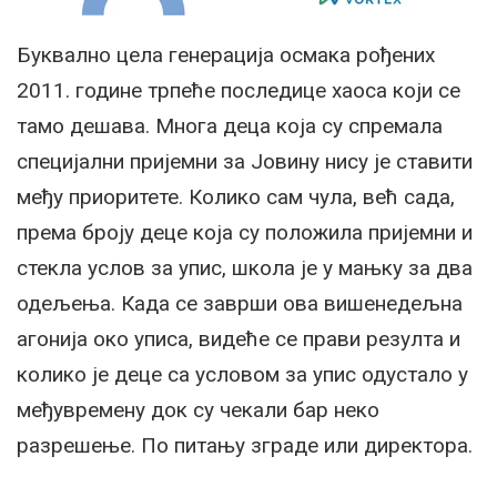
Буквално цела генерација осмака рођених
2011. године трпеће последице хаоса који се
тамо дешава. Многа деца која су спремала
специјални пријемни за Јовину нису је ставити
међу приоритете. Колико сам чула, већ сада,
према броју деце која су положила пријемни и
стекла услов за упис, школа је у мањку за два
одељења. Када се заврши ова вишенедељна
агонија око уписа, видеће се прави резулта и
колико је деце са условом за упис одустало у
међувремену док су чекали бар неко
разрешење. По питању зграде или директора.