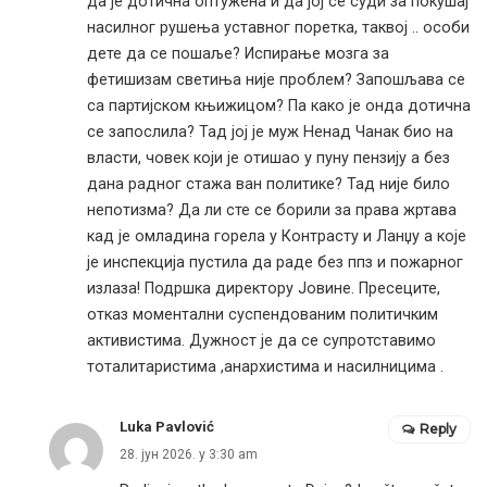
да је дотична оптужена и да јој се суди за покушај
насилног рушења уставног поретка, таквој .. особи
дете да се пошаље? Испирање мозга за
фетишизам светиња није проблем? Запошљава се
са партијском књижицом? Па како је онда дотична
се запослила? Тад јој је муж Ненад Чанак био на
власти, човек који је отишао у пуну пензију а без
дана радног стажа ван политике? Тад није било
непотизма? Да ли сте се борили за права жртава
кад је омладина горела у Контрасту и Ланџу а које
је инспекција пустила да раде без ппз и пожарног
излаза! Подршка директору Јовине. Пресеците,
отказ моментални суспендованим политичким
активистима. Дужност је да се супротставимо
тоталитаристима ,анархистима и насилницима .
Luka Pavlović
Reply
28. јун 2026. у 3:30 am