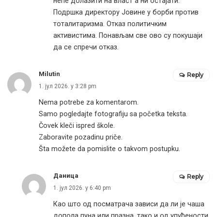
неће долазити на власт а ни остајати.
Подршка директору Јовине у борби против
тоталитаризма. Отказ политичким
активистима. Понављам све ово су покушаји
да се спречи отказ.
Milutin
Reply
1. јул 2026. у 3:28 pm
Nema potrebe za komentarom.
Samo pogledajte fotografiju sa početka teksta.
Čovek kleči ispred škole.
Zaboravite pozadinu priče.
Šta možete da pomislite o takvom postupku.
Даница
Reply
1. јул 2026. у 6:40 pm
Као што од посматрача зависи да ли је чаша
допола пуна или празна, тако и од упућености