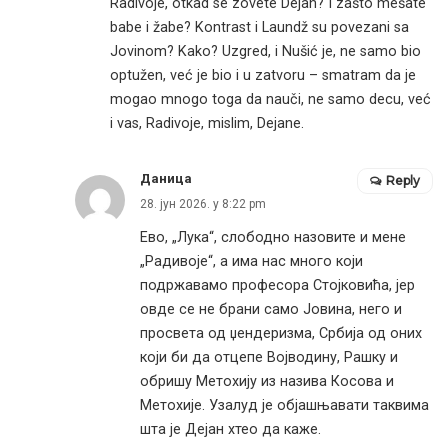
Radivoje, otkad se zovete Dejan? I zašto mešate
babe i žabe? Kontrast i Laundž su povezani sa
Jovinom? Kako? Uzgred, i Nušić je, ne samo bio
optužen, već je bio i u zatvoru – smatram da je
mogao mnogo toga da nauči, ne samo decu, već
i vas, Radivoje, mislim, Dejane.
Даница
Reply
28. јун 2026. у 8:22 pm
Ево, „Лука“, слободно назовите и мене
„Радивоје“, а има нас много који
подржавамо професора Стојковића, јер
овде се не брани само Јовина, него и
просвета од џендеризма, Србија од оних
који би да отцепе Војводину, Рашку и
обришу Метохију из назива Косова и
Метохије. Узалуд је објашњавати таквима
шта је Дејан хтео да каже.