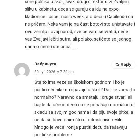
sme politika u školi, svaki drugi direktor drži Zvaljinu
sliku u kabinetu, deca se guraju da idu na expo,
kladionice i usce music week, a o deci u Cacilendu da
ne pričam. Neka vam je na čast botovi sto unistavate i
ovu zemlju i ovaj narod, sve ce vam se vratiti, neće
vas Zvaljavi lečiti sutra, ali polako, setićete se jednog
dana o čemu ste pričali….
Забринута
Reply
30. јун 2026. у 7:20 pm
Šta to ima veze sa školskom godnom i ko je
pustio učenike da spavaju u školi? Da li je vama to
normalno? Naravno da smetaju i druge stvari, ali
hajde da učimo decu da se ponašaju normalno u
skladu sa svojim godinama i da biju svoje bitke, a
ne da se bave onim što ni odrasli nisu rešili.
Mnogo je veća ironija pustiti decu da rešavaju
političke probleme.