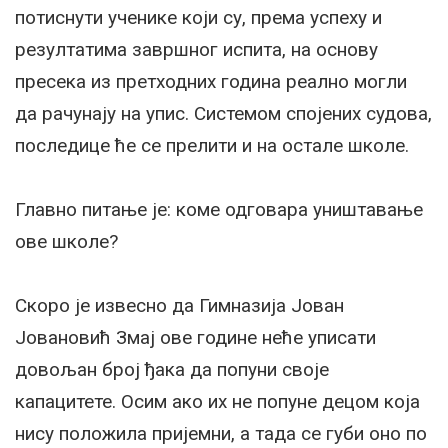
потиснути ученике који су, према успеху и
резултатима завршног испита, на основу
пресека из претходних година реално могли
да рачунају на упис. Системом спојених судова,
последице ће се прелити и на остале школе.
Главно питање је: коме одговара уништавање
ове школе?
Скоро је извесно да Гимназија Јован
Јовановић Змај ове године неће уписати
довољан број ђака да попуни своје
капацитете. Осим ако их не попуне децом која
нису положила пријемни, а тада се губи оно по