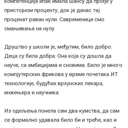
компетенција ипак имала шансу да прође у
пристојном проценту, док је данас тај
проценат раван нули. Савременици смо
смањивања на нулу.
Друштво у школи је, међутим, било добро.
Деца су била добра. Она која су дошла да
науче, са амбицијама и сновима. Било је много
компјутерских фрикова у време почетака ИТ
технологије, будућих врхунских лекара,
инжењера и научника.
Из одељења понела сам два кумства, да сам
се формално удавала било би и треће, као и