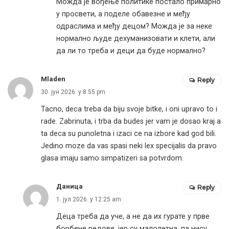
Можда је вођење политике постало примарно
у просвети, а поделе обавезне и међу
одраслима и међу децом? Можда је за неке
нормално људе дехуманизовати и клети, али
да ли то треба и деци да буде нормално?
Mladen
Reply
30. јун 2026. у 8:55 pm
Tacno, deca treba da biju svoje bitke, i oni upravo to i
rade. Zabrinuta, i trba da budes jer vam je dosao kraj a
ta deca su punoletna i izaci ce na izbore kad god bili.
Jedino moze da vas spasi neki lex specijalis da pravo
glasa imaju samo simpatizeri sa potvrdom.
Даница
Reply
1. јул 2026. у 12:25 am
Деца треба да уче, а не да их гурате у прве
борбене редове, јер су малолетна, па нису