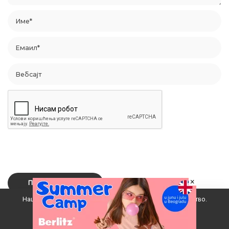
×
Наш вебсајт користи колачиће да побољша ваше искуство.
Прихватам