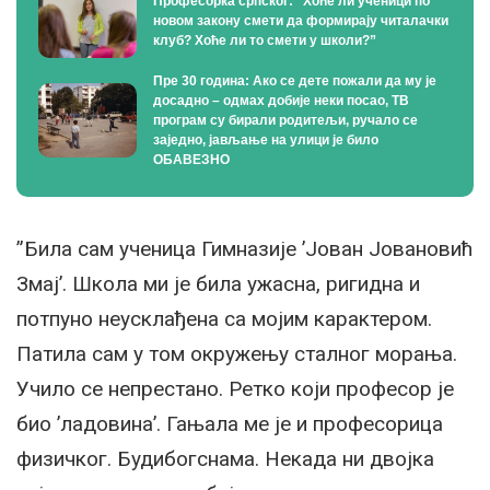
Професорка српског: ”Хоће ли ученици по
новом закону смети да формирају читалачки
клуб? Хоће ли то смети у школи?”
Пре 30 година: Ако се дете пожали да му је
досадно – одмах добије неки посао, ТВ
програм су бирали родитељи, ручало се
заједно, јављање на улици је било
ОБАВЕЗНО
”Била сам ученица Гимназије ’Јован Јовановић
Змај’. Школа ми је била ужасна, ригидна и
потпуно неусклађена са мојим карактером.
Патила сам у том окружењу сталног морања.
Учило се непрестано. Ретко који професор је
био ’ладовина’. Гањала ме је и професорица
физичког. Будибогснама. Некада ни двојка