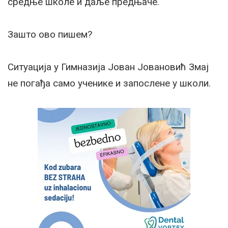
средње школе и даље предњаче.
Зашто ово пишем?
Ситуација у Гимназија Јован Јовановић Змај
не погађа само ученике и запослене у школи.