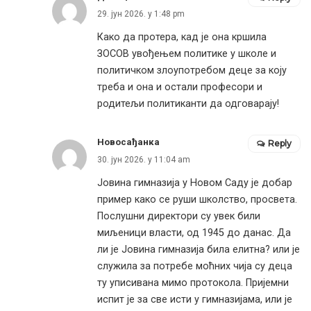
29. јун 2026. у 1:48 pm
Како да протера, кад је она кршила
ЗОСОВ увођењем политике у школе и
политичком злоупотребом деце за коју
треба и она и остали професори и
родитељи политиканти да одговарају!
Новосађанка
Reply
30. јун 2026. у 11:04 am
Јовина гимназија у Новом Саду је добар
пример како се руши школство, просвета.
Послушни директори су увек били
миљеници власти, од 1945 до данас. Да
ли је Јовина гимназија била елитна? или је
служила за потребе моћних чија су деца
ту уписивана мимо протокола. Пријемни
испит је за све исти у гимназијама, или је