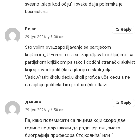
svesno „slepi kod očiju“ i svaka dalja polemika je
besmislena.
Bojan
Reply
29. јун 2026. у 5:38 am
Što volim ove,,zapošljavanje sa partijskom
knjižicom,,.U vreme ds-a se zapošljavalo isključimo sa
partijskom knjižicom,pa tako i dotični stranački aktivist
koji sprovodi političku agitaciju u śkoli ,gdja
Vasić.Vratiti školu deci,u školi prof.da uče decu a ne
da agituju politički.Tim prof.uručiti otkaze.
Даница
Reply
29. јун 2026. у 6:58 am
Па, како полемисати са лицима који скоро две
године не дају школи да ради, јер им „смета
биографија професора Стојковића“ или “