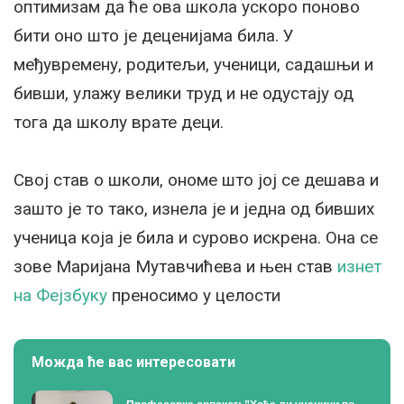
оптимизам да ће ова школа ускоро поново
бити оно што је деценијама била. У
међувремену, родитељи, ученици, садашњи и
бивши, улажу велики труд и не одустају од
тога да школу врате деци.
Свој став о школи, ономе што јој се дешава и
зашто је то тако, изнела је и једна од бивших
ученица која је била и сурово искрена. Она се
зове Маријана Мутавчићева и њен став
изнет
на Фејзбуку
преносимо у целости
Можда ће вас интересовати