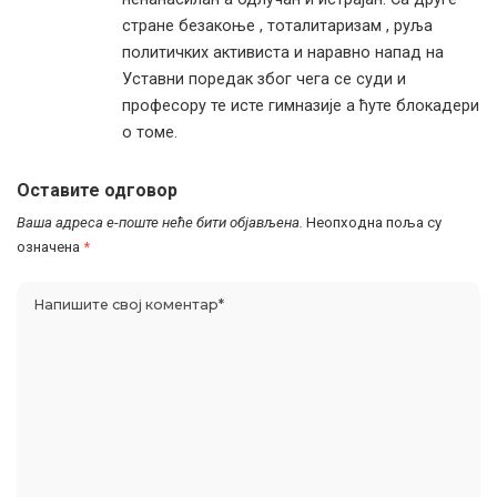
стране безакоње , тоталитаризам , руља
политичких активиста и наравно напад на
Уставни поредак због чега се суди и
професору те исте гимназије а ћуте блокадери
о томе.
Оставите одговор
Ваша адреса е-поште неће бити објављена.
Неопходна поља су
означена
*