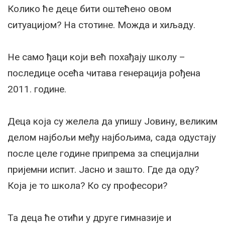
Колико ће деце бити оштећено овом
ситуацијом? На стотине. Можда и хиљаду.
Не само ђаци који већ похађају школу –
последице осећа читава генерација рођена
2011. године.
Деца која су желела да упишу Јовину, великим
делом најбољи међу најбољима, сада одустају
после целе године припрема за специјални
пријемни испит. Јасно и зашто. Где да оду?
Која је то школа? Ко су професори?
Та деца ће отићи у друге гимназије и