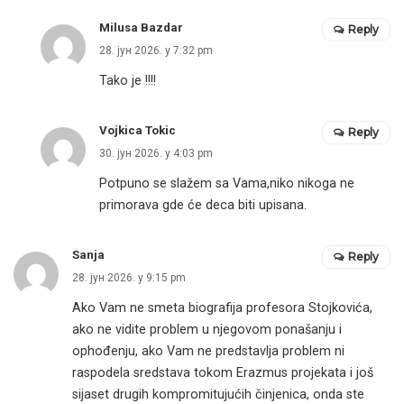
Milusa Bazdar
Reply
28. јун 2026. у 7:32 pm
Tako je !!!!
Vojkica Tokic
Reply
30. јун 2026. у 4:03 pm
Potpuno se slažem sa Vama,niko nikoga ne
primorava gde će deca biti upisana.
Sanja
Reply
28. јун 2026. у 9:15 pm
Ako Vam ne smeta biografija profesora Stojkovića,
ako ne vidite problem u njegovom ponašanju i
ophođenju, ako Vam ne predstavlja problem ni
raspodela sredstava tokom Erazmus projekata i još
sijaset drugih kompromitujućih činjenica, onda ste