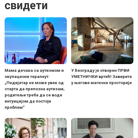
свидети
Мама дечака са аутизмом и
У Београду је отворен ПРВИ
окупациони терапеут:
УМЕТНИЧКИ вртић! Завирите
„Педијатар не може увек од
у његове магичне просторије
старта да препозна аутизам,
родитељи треба да се воде
интуицијом да постоји
проблем“