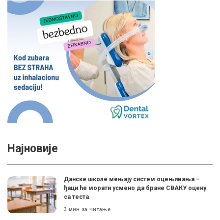
Најновије
Данске школе мењају систем оцењивања –
ђаци ће морати усмено да бране СВАКУ оцену
са теста
3 мин за читање