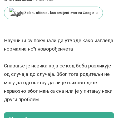
Posted
by
Dodaj Zelenu učionicu kao omiljeni izvor na Google-u
Научници су покушали да утврде како изгледа
нормална ноћ новорођенчета
Спавање је навика која се код беба разликује
од случаја до случаја. Због тога родитељи не
могу да одгонетну да ли је њихово дете
нервозно због мањка сна или је у питању неки
други проблем.