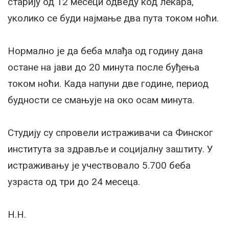
старију од 12 месеци одведу код лекара,
уколико се буди најмање два пута током ноћи.
Нормално је да беба млађа од годину дана
остане на јави до 20 минута после буђења
током ноћи. Када напуни две године, период
будности се смањује на око осам минута.
Студију су спровели истраживачи са Финског
института за здравље и социјалну заштиту. У
истраживању је учествовало 5.700 беба
узраста од три до 24 месеца.
Н.Н.