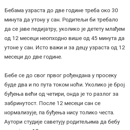
Бебама узраста до две године треба око 30
минута да утону у сан. Родитељи би требало
да се јаве педијатру, уколико је детету млађем
од 12 месеци неопходно више од 45 минута да
утоне у сан. Исто важи и за децу узраста од 12
месеци до две године.
Бебе се до свог првог рођендана у просеку
буде два и по пута током ноћи. Уколико је број
буђења већи од четири, онда је то разлог за
забринутост. После 12 месеци сан се
нормализује, па буђења нису толико честа.
Аутори студије саветују родитељима да бебу