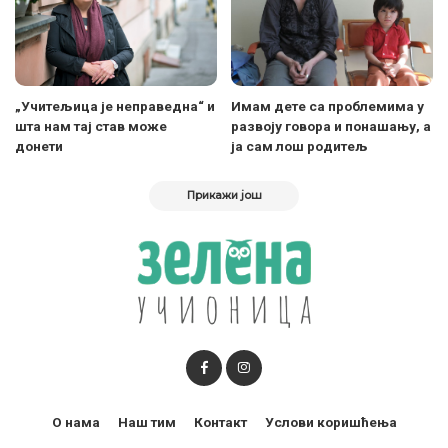
„Учитељица је неправедна“ и
Имам дете са проблемима у
шта нам тај став може
развоју говора и понашању, а
донети
ја сам лош родитељ
Прикажи још
О нама
Наш тим
Контакт
Услови коришћења