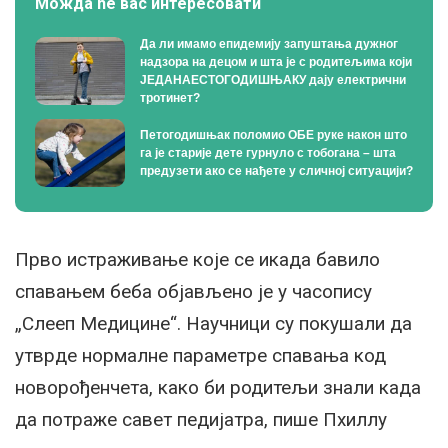
Можда ће вас интересовати
Да ли имамо епидемију запуштања дужног
надзора на децом и шта је с родитељима који
ЈЕДАНАЕСТОГОДИШЊАКУ дају електрични
тротинет?
Петогодишњак поломио ОБЕ руке након што
га је старије дете гурнуло с тобогана – шта
предузети ако се нађете у сличној ситуацији?
Прво истраживање које се икада бавило
спавањем беба објављено је у часопису
„Слееп Медицине“. Научници су покушали да
утврде нормалне параметре спавања код
новорођенчета, како би родитељи знали када
да потраже савет педијатра, пише Пхиллy