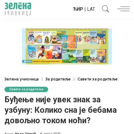
ЋИР
|
LAT
Зелена учионица
За родитеље
Савети за родитеље
Савети за родитеље
Буђење није увек знак за
узбуну: Колико сна је бебама
довољно током ноћи?
Нада Шакић
9. март 2020.
Аутор: