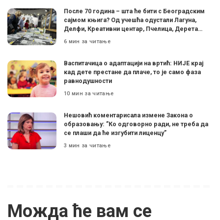
После 70 година – шта ће бити с Београдским
сајмом књига? Од учешћа одустали Лагуна,
Делфи, Креативни центар, Пчелица, Дерета…
6 мин за читање
Васпитачица о адаптацији на вртић: НИЈЕ крај
кад дете престане да плаче, то је само фаза
равнодушности
10 мин за читање
Нешовић коментарисала измене Закона о
образовању: ”Ко одговорно ради, не треба да
се плаши да ће изгубити лиценцу”
3 мин за читање
Можда ће вам се