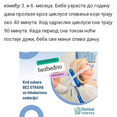
између 3. и 6. месеца. Бебе узраста до годину
дана пролазе кроз циклусе спавања који трају
око 40 минута. Код одраслих циклуси сна трају
90 минута. Када период сна током ноћи
постаје дужи, беба све мање спава дању.