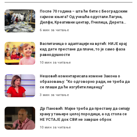
После 70 година – шта ће бити с Београдским
сајмом књига? Од учешћа одустали Лагуна,
Делфи, Креативни центар, Пчелица, Дерета…
6 мин за читање
Васпитачица о адаптацији на вртић: НИЈЕ крај
кад дете престане да плаче, то је само фаза
равнодушности
10 мин за читање
Нешовић коментарисала измене Закона о
образовању: ”Ко одговорно ради, не треба да
се плаши да ће изгубити лиценцу”
3 мин за читање
Др Пановић: Мајке треба да престану да сипају
храну у тањире целој породици, а од стола се
НЕ УСТАЈЕ док СВИ не заврше оброк
10 мин за читање