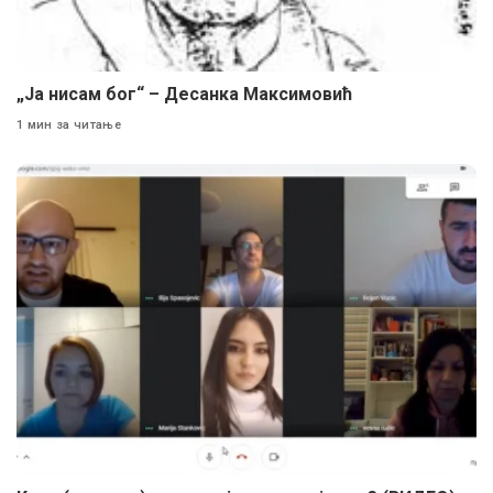
„Ја нисам бог“ – Десанка Максимовић
1 мин за читање