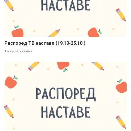
Распоред ТВ наставе (19.10-25.10.)
1 мин за читање