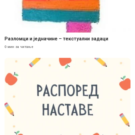
Разломци и једначине – текстуални задаци
0 мин за читање