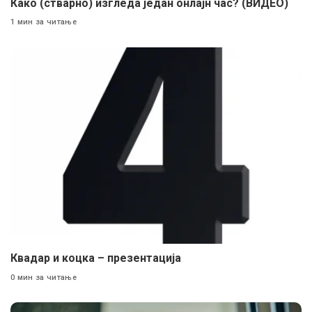
Како (стварно) изгледа један онлајн час? (ВИДЕО)
1 мин за читање
Квадар и коцка – презентација
0 мин за читање