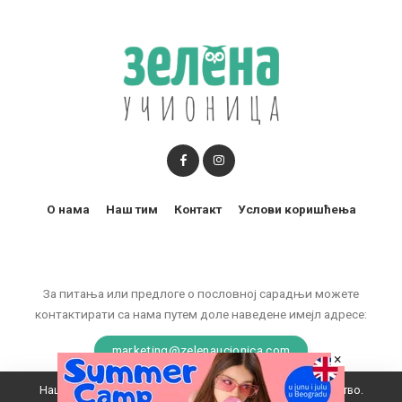
О нама
Наш тим
Контакт
Услови коришћења
За питања или предлоге о пословној сарадњи можете
контактирати са нама путем доле наведене имејл адресе:
marketing@zelenaucionica.com
×
Наш вебсајт користи колачиће да побољша ваше искуство.