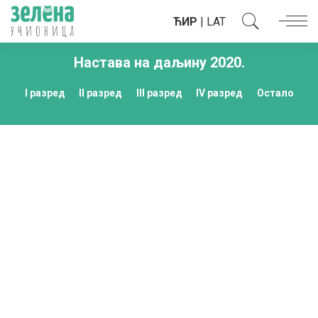
ЋИР
|
LAT
Настава на даљину 2020.
I разред
II разред
III разред
IV разред
Остало