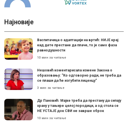
Најновије
Васпитачица о адаптацији на вртић: НИЈЕ крај
кад дете престане да плаче, то је само фаза
равнодушности
10 мин за читање
Нешовић коментарисала измене Закона о
образовању: ”Ко одговорно ради, не треба да
се плаши да ће изгубити лиценцу”
3 мин за читање
Др Пановић: Мајке треба да престану да сипају
храну у тањире целој породици, а од стола се
НЕ УСТАЈЕ док СВИ не заврше оброк
10 мин за читање