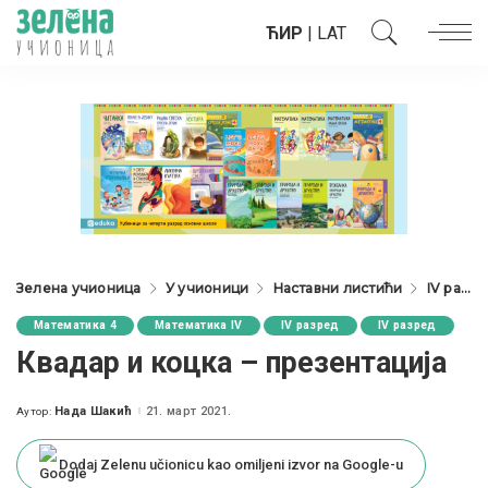
ЋИР
|
LAT
Зелена учионица
У учионици
Наставни листићи
IV разред
Математика 4
Математика IV
IV разред
IV разред
Квадар и коцка – презентација
Нада Шакић
21. март 2021.
Аутор:
Posted
by
Dodaj Zelenu učionicu kao omiljeni izvor na Google-u