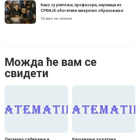
Како су учитељи, професори, научници из
СРБИЈЕ обогатили америчко образовање
10 мин за читање
Можда ће вам се
свидети
Писмено сабирање и
Решавање задатака