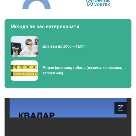
Можда ће вас интересовати
Бројеви до 1000 – ТЕСТ
Мерне јединице, табела (дужина, површина,
запремина)