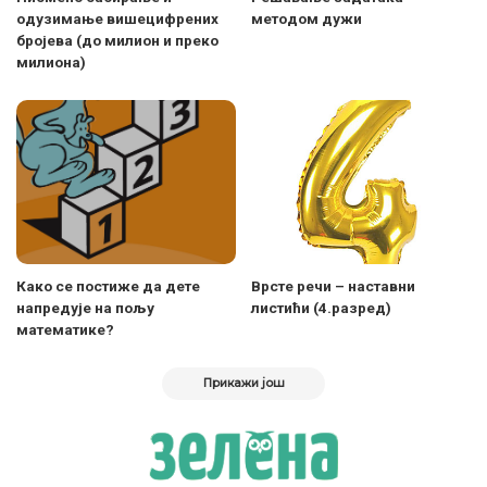
одузимање вишецифрених
методом дужи
бројева (до милион и преко
милиона)
Како се постиже да дете
Врсте речи – наставни
напредује на пољу
листићи (4.разред)
математике?
Прикажи још