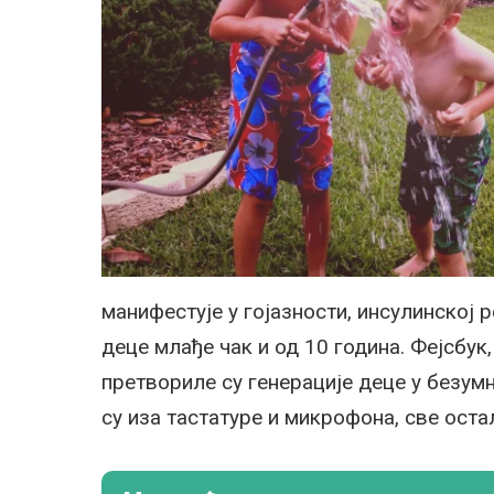
манифестује у гојазности, инсулинској 
деце млађе чак и од 10 година. Фејсбу
претвориле су генерације деце у безум
су иза тастатуре и микрофона, све оста