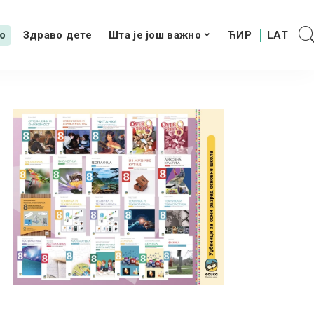
о
Здраво дете
Шта је још важно