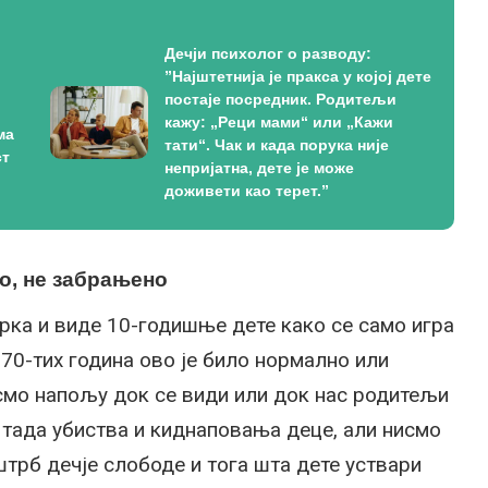
Дечји психолог о разводу:
”Најштетнија је пракса у којој дете
постаје посредник. Родитељи
кажу: „Реци мами“ или „Кажи
ма
тати“. Чак и када порука није
ст
непријатна, дете је може
доживети као терет.”
но, не забрањено
рка и виде 10-годишње дете како се само игра
 70-тих година ово је било нормално или
смо напољу док се види или док нас родитељи
и тада убиства и киднаповања деце, али нисмо
штрб дечје слободе и тога шта дете уствари