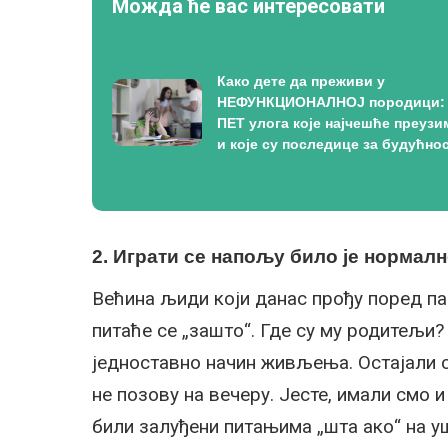
Можда ће вас интересовати
Како дете да преживи у
НЕФУНКЦИОНАЛНОЈ породици:
ПЕТ улога које најчешће преузи
и које су последице за будућно
2. Играти се напољу било је нормал
Већина љиди који данас прођу поред па
питаће се „зашто“. Где су му родитељи?
једноставно начин живљења. Остајали 
не позову на вечеру. Јесте, имали смо 
били залуђени питањима „шта ако“ на у