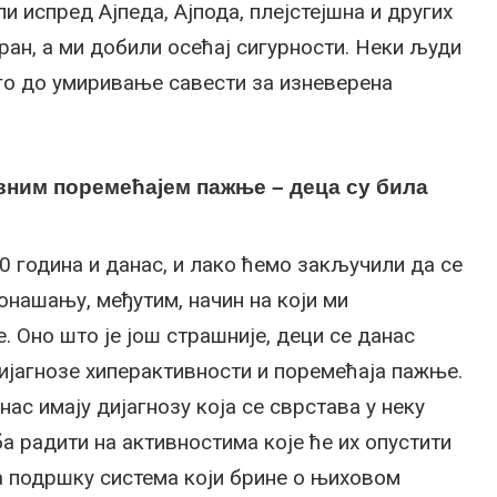
и испред Ајпеда, Ајпода, плејстејшна и других
ран, а ми добили осећај сигурности. Неки људи
уго до умиривање савести за изневерена
ивним поремећајем пажње – деца су била
 година и данас, и лако ћемо закључили да се
онашању, међутим, начин на који ми
. Оно што је још страшније, деци се данас
дијагнозе хиперактивности и поремећаја пажње.
нас имају дијагнозу која се сврстава у неку
а радити на активностима које ће их опустити
на подршку система који брине о њиховом