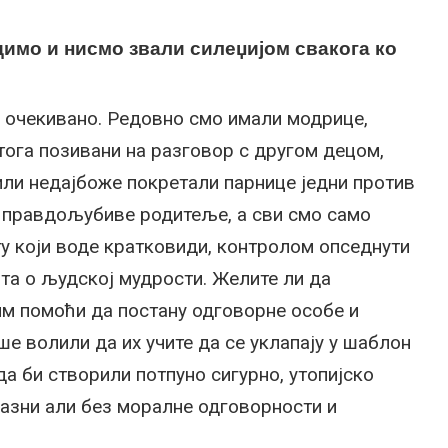
едимо и нисмо звали силеџијом свакога ко
 и очекивано. Редовно смо имали модрице,
тога позивани на разговор с другом децом,
ли недајбоже покретали парнице једни против
 правдољубиве родитеље, а сви смо само
у који воде кратковиди, контролом опседнути
шта о људској мудрости. Желите ли да
им помоћи да постану одговорне особе и
ше волили да их учите да се уклапају у шаблон
а би створили потпуно сигурно, утопијско
азни али без моралне одговорности и