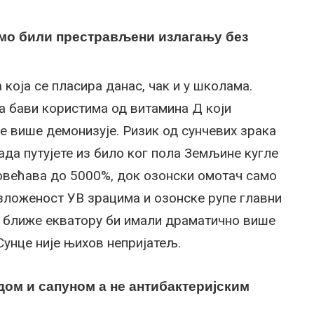
исмо били престрављени излагању без
која се пласира данас, чак и у школама.
ја бави користима од витамина Д који
се више демонизује. Ризик од сунчевих зрака
ада путујете из било ког пола Земљине кугле
повећава до 5000%, док озонски омотач само
зложеност УВ зрацима и озонске рупе главни
е ближе екватору би имали драматично више
Сунце није њихов непријатељ.
дом и сапуном а не антибактеријским