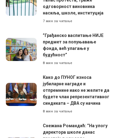
одговорност виновника
насиља, школе, институција
7 мин за читање
”Грађанско васпитање НИЈЕ
предмет за попуњавање
фонда, већ улагање у
будућност”
8 мин за читање
Како до ПУНОГ износа
јубиларне награде и
отпремнине иако не желите да
будете члан репрезентативног
синдиката – ДВА су начина
8 мин за читање
Снежана Романдић: ”На улогу
директора школе данас