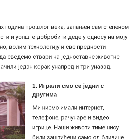
их година прошлог века, запањен сам степеном
сти и уопште добробити деце у односу на моју
но, волим технологију и све предности
да сведемо ствари на једноставне животне
ачили један корак унапред и три уназад.
1. Играли смо се једни с
другима
Ми нисмо имали интернет,
телефоне, рачунаре и видео
игрице. Наши животи тиме нису
били заштићени само од близине