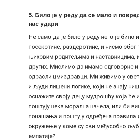
5. Било је у реду да се мало и повр
нас удари
Не само да је било у реду него је било
посекотине, раздеротине, и нисмо због 
њиховим родитељима и наставницима, и
других. Мислимо да имамо одговорне и
одрасли цмиздравци. Ми живимо у свет
и људи лишени логике, који не знају ни
оснажите своју децу мудрошћу која ће 
поштују нека морална начела, или би ви
понашања и поштују одређена правила д
окружење у коме су сви међусобно љуб
емпатије?