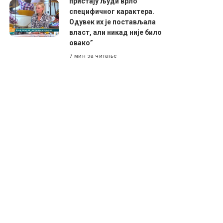
пристају људи врло
специфичног карактера.
Одувек их је постављала
власт, али никад није било
овако”
7 мин за читање