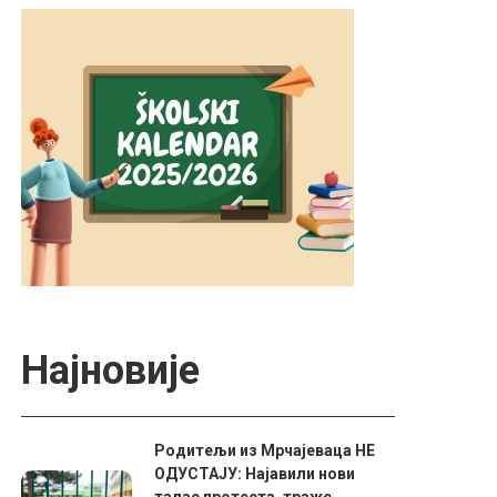
Најновије
Родитељи из Мрчајеваца НЕ
ОДУСТАЈУ: Најавили нови
талас протеста, траже