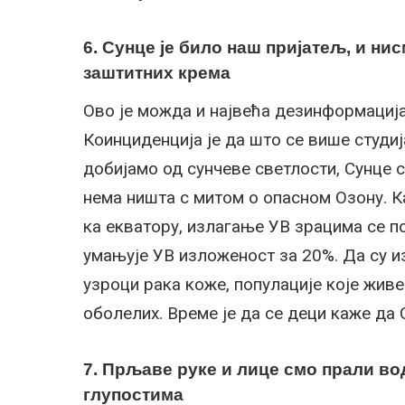
6. Сунце је било наш пријатељ, и н
заштитних крема
Ово је можда и највећа дезинформација 
Коинциденција је да што се више студи
добијамо од сунчеве светлости, Сунце 
нема ништа с митом о опасном Озону. К
ка екватору, излагање УВ зрацима се 
умањује УВ изложеност за 20%. Да су и
узроци рака коже, популације које жив
оболелих. Време је да се деци каже да 
7. Прљаве руке и лице смо прали во
глупостима