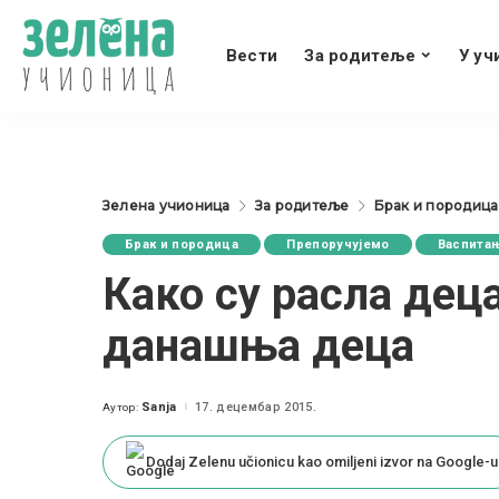
Вести
За родитеље
У уч
Зелена учионица
За родитеље
Брак и породица
Брак и породица
Препоручујемо
Васпита
Како су расла деца
данашња деца
Sanja
17. децембар 2015.
Аутор:
Posted
by
Dodaj Zelenu učionicu kao omiljeni izvor na Google-u