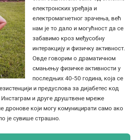
електронских уређаја и
електромагнетног зрачења, већ
нам је то дало и могућност да се
забавимо кроз међусобну
интеракцију и физичку активност.
Овде говорим о драматичном
смањењу физичке активности у
последњих 40-50 година, која се
резистенцији и предуслова за дијабетес код
к, Инстаграм и друге друштвене мреже
не дронове који могу комуницирати само ако
ло је сувише страшно.