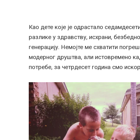
Као дете које је одрастало седамдесет
разлике у здравству, исхрани, безбедно
генерацију. Немојте ме схватити погреш
модерног друштва, али истовремено ка
потребе, за четрдесет година смо искор