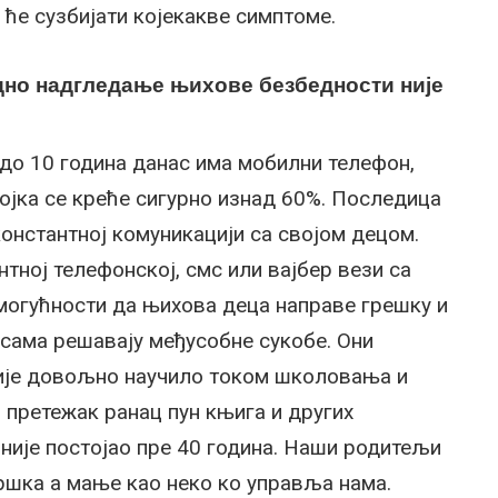
е ће сузбијати којекакве симптоме.
идно надгледање њихове безбедности није
до 10 година данас има мобилни телефон,
ојка се креће сигурно изнад 60%. Последица
константној комуникацији са својом децом.
тној телефонској, смс или вајбер вези са
могућности да њихова деца направе грешку и
 сама решавају међусобне сукобе. Они
 није довољно научило током школовања и
 претежак ранац пун књига и других
 није постојао пре 40 година. Наши родитељи
дршка а мање као неко ко управља нама.