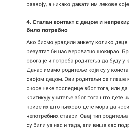
развоју, а никако давати им лекове кој
4. Сталан контакт с децом и непрек
било потребно
Ако бисмо урадили анкету колико деце 
резултат би нас вероватно шокирао. Бр
овога је и потреба родитеља да буду у 
Данас имамо родитеље који су у констан
својом децом. Ови родитељи се плаше 
сносе неке последице због тога, или да
критикују учитеље због тога што дете
криве их што њихово дете мора да носи
непотребних ствари. Овај тип родитеља
су били уз нас и тада, али више као по