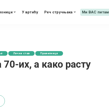
ионици
У вртићу
Реч стручњака
Ми ВАС питам
ње
Лични став
Правилници
 70-их, а како расту