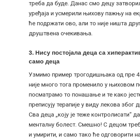
треба да буде. Данас смо децу затворил
уређаја и усмерили њихову пажњу на ек
ће подржати ово, али то није ништа др
друштвена очекивања.
3. Нису постојала деца са хиперакт
само деца
Узмимо пример трогодишњака од пре 40
није много тога променило у њиховом п
посматрамо то понашање и те како јесте
преписују терапије у виду лекова због 
Сва деца „коју је теже контролисати“ да
менталну болест. Смешно! С децом треб
и умирити, и само тако ће одговорити 