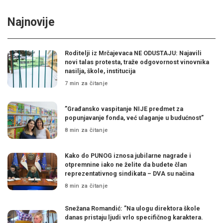
Najnovije
Roditelji iz Mrčajevaca NE ODUSTAJU: Najavili
novi talas protesta, traže odgovornost vinovnika
nasilja, škole, institucija
7 min za čitanje
”Građansko vaspitanje NIJE predmet za
popunjavanje fonda, već ulaganje u budućnost”
8 min za čitanje
Kako do PUNOG iznosa jubilarne nagrade i
otpremnine iako ne želite da budete član
reprezentativnog sindikata – DVA su načina
8 min za čitanje
Snežana Romandić: ”Na ulogu direktora škole
danas pristaju ljudi vrlo specifičnog karaktera.