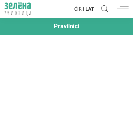
ĆIR
|
LAT
Pravilnici