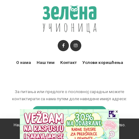
О нама
Наш тим
Контакт
Услови коришћења
За питања или предлоге о пословној сарадњи можете
контактирати са нама путем доле наведене имејл адресе:
×
marketing@zelenaucionica.com
Наш вебсајт користи колачиће да побољша ваше искуство.
© 2011-2024 Copyright by Zelena učionica. All Rights reserved.
Прихватам