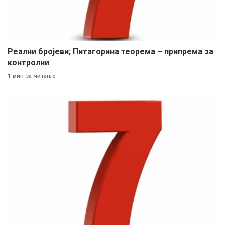
Реални бројеви; Питагорина теорема – припрема за
контролни
1 мин за читање