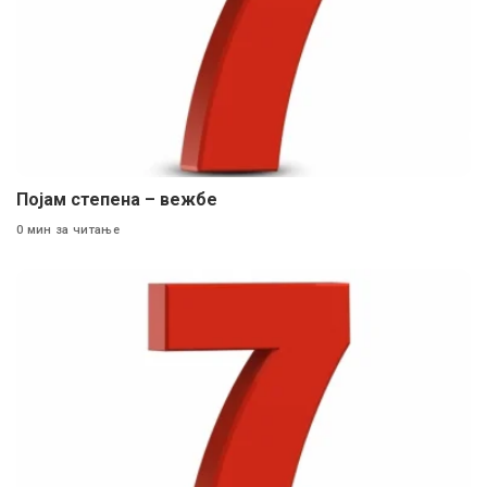
Појам степена – вежбе
0 мин за читање