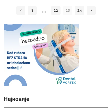
…
1
22
23
24
Најновије