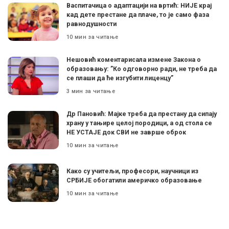
Васпитачица о адаптацији на вртић: НИЈЕ крај
кад дете престане да плаче, то је само фаза
равнодушности
10 мин за читање
Нешовић коментарисала измене Закона о
образовању: ”Ко одговорно ради, не треба да
се плаши да ће изгубити лиценцу”
3 мин за читање
Др Пановић: Мајке треба да престану да сипају
храну у тањире целој породици, а од стола се
НЕ УСТАЈЕ док СВИ не заврше оброк
10 мин за читање
Како су учитељи, професори, научници из
СРБИЈЕ обогатили америчко образовање
10 мин за читање