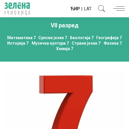
ЋИР
|
LAT
VII разред
Математика 7
Српски језик 7
Биологија 7
Географија 7
Историја 7
Музичка култура 7
Страни језик 7
Физика 7
Хемија 7