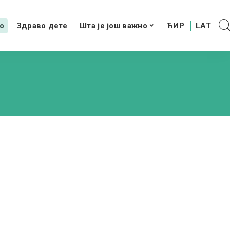
о
Здраво дете
Шта је још важно