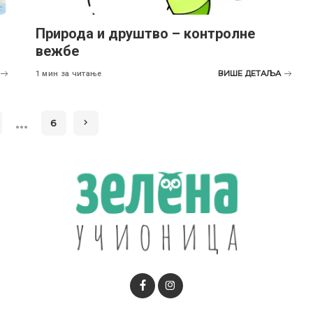
Природа и друштво – контролне
вежбе
ВИШЕ ДЕТАЉА
1 мин за читање
…
6