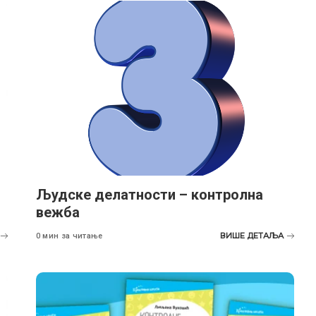
Људске делатности – контролна
вежба
ВИШЕ ДЕТАЉА
0 мин за читање