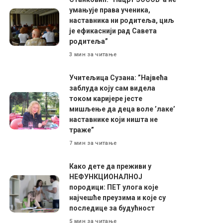
умањује права ученика,
наставника ни родитеља, циљ
је ефикаснији рад Савета
родитеља”
3 мин за читање
Учитељица Сузана: ”Највећа
заблуда коју сам видела
током каријере јесте
мишљење да деца воле ’лаке’
наставнике који ништа не
траже”
7 мин за читање
Како дете да преживи у
НЕФУНКЦИОНАЛНОЈ
породици: ПЕТ улога које
најчешће преузима и које су
последице за будућност
5 мин за читање