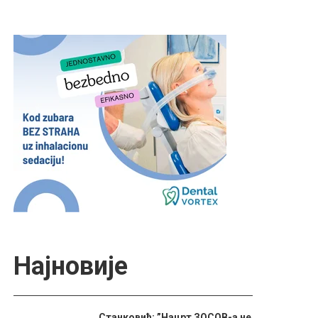
Најновије
Станковић: ”Нацрт ЗОСОВ-а не