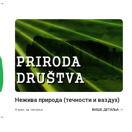
Нежива природа (течности и ваздух)
ВИШЕ ДЕТАЉА
0 мин за читање