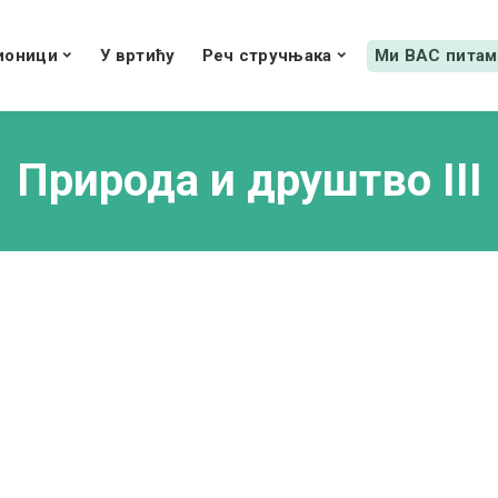
ионици
У вртићу
Реч стручњака
Ми ВАС питам
Природа и друштво III