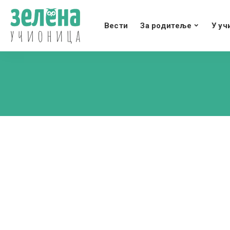
Вести
За родитеље
У уч