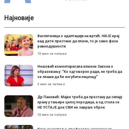
Најновије
Васпитачица о адаптацији на вртић: НИЈЕ крај
кад дете престане да плаче, то је само фаза
равнодушности
10 мин за читање
Нешовић коментарисала измене Закона о
образовању: ”Ко одговорно ради, не треба да
се плаши да ће изгубити лиценцу”
3 мин за читање
Др Пановић: Мајке треба да престану да сипају
храну у тањире целој породици, а од стола се
НЕ УСТАЈЕ док СВИ не заврше оброк
10 мин за читање