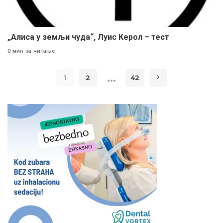
„Алиса у земљи чуда“, Луис Керол – тест
0 мин за читање
…
1
2
42