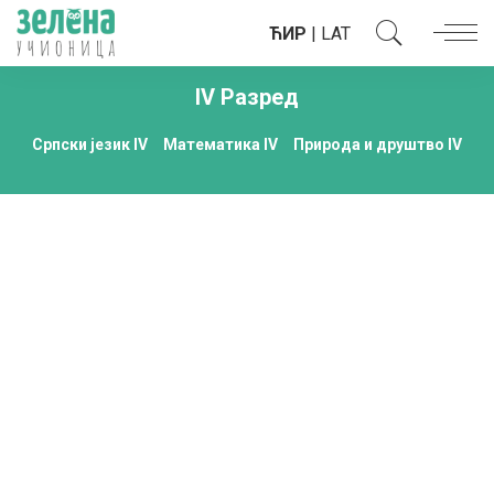
ЋИР
|
LAT
IV Разред
Српски језик IV
Математика IV
Природа и друштво IV