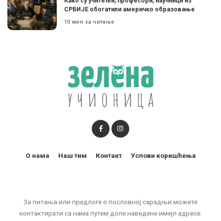
Како су учитељи, професори, научници из
СРБИЈЕ обогатили америчко образовање
10 мин за читање
О нама
Наш тим
Контакт
Услови коришћења
За питања или предлоге о пословној сарадњи можете
контактирати са нама путем доле наведене имејл адресе: