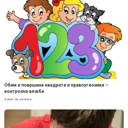
Oбим и површина квадрата и правоугаоника –
контролна вежба
0 мин за читање