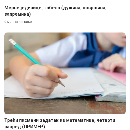
Мерне јединице, табела (дужина, површина,
запремина)
0 мин за читање
Трећи писмени задатак из математике, четврти
разред (ПРИМЕР)