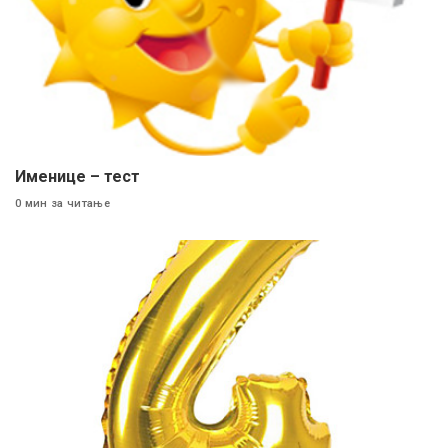
Именице – тест
0 мин за читање