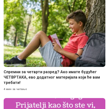
Спремни за четврти разред? Ако имате будућег
ЧЕТВРТАКА, ево додатног материјала који ће вам
требати!
4 мин за читање