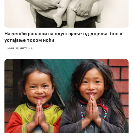
Најчешћи разлози за одустајање од дојења: бол и
устајање током ноћи
5 мин за читање