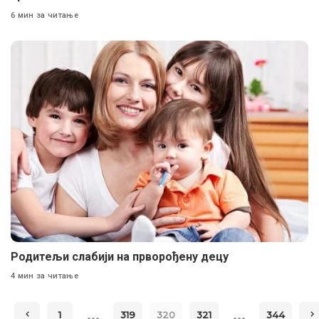
6 мин за читање
Родитељи слабији на прворођену децу
4 мин за читање
…
…
1
319
320
321
344