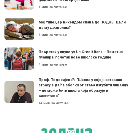
1 мин за читање
Мој тинејџер викендом спава до ПОДНЕ. Да ли
да му дозволим?
6 мин за читање
Поврaтак у клупе уз UniCredit Bank – Паметно
планирај почетак нове школске године
4 мин за читање
Проф. Тодосијевић: ”Школа у којој наставник
страхује да ће због свог става изгубити лиценцу
– не може бити школа која образује и
васпитава”
14 мин за читање