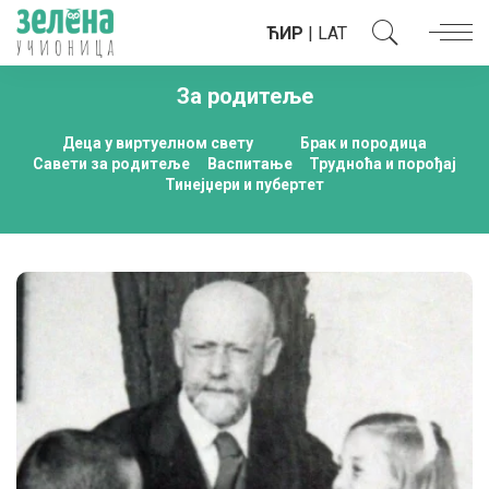
ЋИР
|
LAT
За родитеље
Деца у виртуелном свету
Брак и породица
Савети за родитеље
Васпитање
Трудноћа и порођај
Тинејџери и пубертет