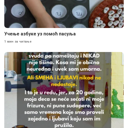
Учење азбуке уз помоћ пасуља
1 мин за читање