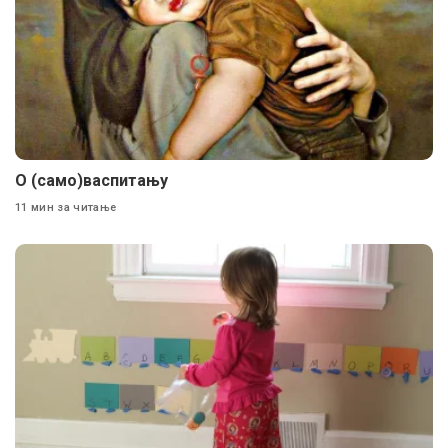
О (само)васпитању
11 мин за читање