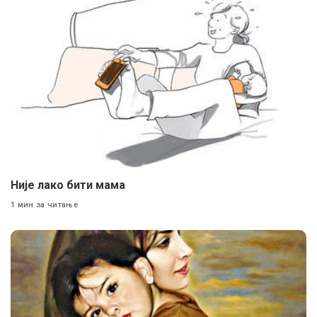
Није лако бити мама
1 мин за читање