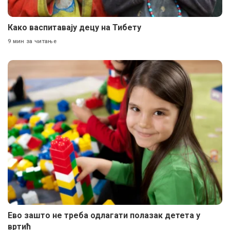
Како васпитавају децу на Тибету
9 мин за читање
Ево зашто не треба одлагати полазак детета у
вртић