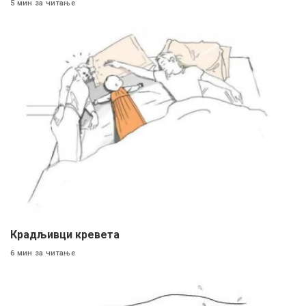
5 мин за читање
Крадљивци кревета
6 мин за читање