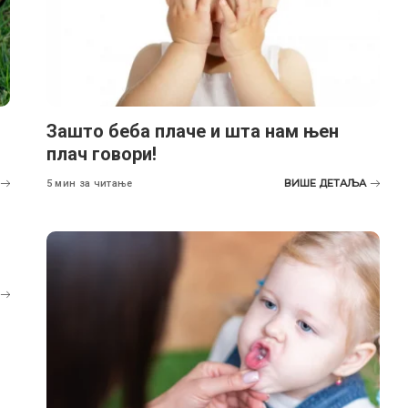
Зашто беба плаче и шта нам њен
плач говори!
ВИШЕ ДЕТАЉА
5 мин за читање