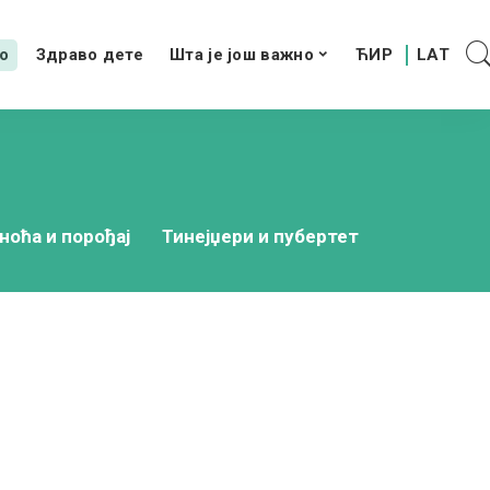
о
Здраво дете
Шта је још важно
ноћа и порођај
Тинејџери и пубертет