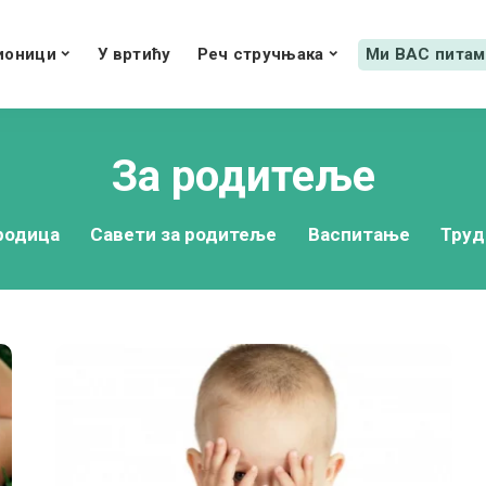
ионици
У вртићу
Реч стручњака
Ми ВАС питам
За родитеље
родица
Савети за родитеље
Васпитање
Труд