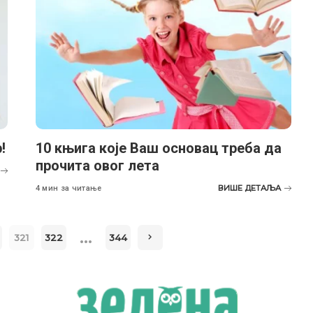
!
10 књига које Ваш основац треба да
прочита овог лета
ВИШЕ ДЕТАЉА
4 мин за читање
…
321
322
344