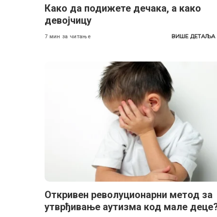
Како да подижете дечака, а како
девојчицу
ВИШЕ ДЕТАЉА
7 мин за читање
Откривен револуционарни метод за
утврђивање аутизма код мале деце