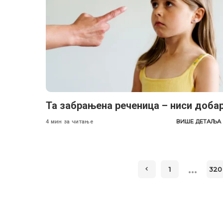
Та забрањена реченица – ниси добар
ВИШЕ ДЕТАЉА
4 мин за читање
…
1
320