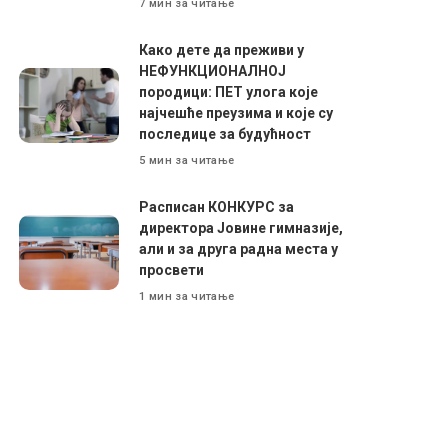
7 мин за читање
Како дете да преживи у
НЕФУНКЦИОНАЛНОЈ
породици: ПЕТ улога које
најчешће преузима и које су
последице за будућност
5 мин за читање
Расписан КОНКУРС за
директора Јовине гимназије,
али и за друга радна места у
просвети
1 мин за читање