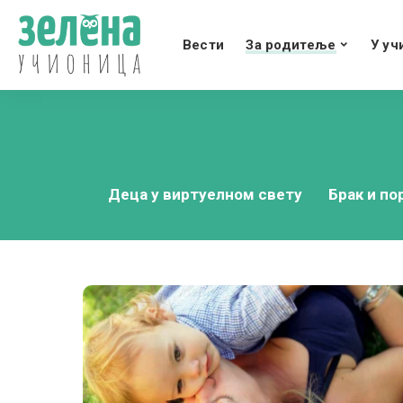
Вести
За родитеље
У уч
Деца у виртуелном свету
Брак и по