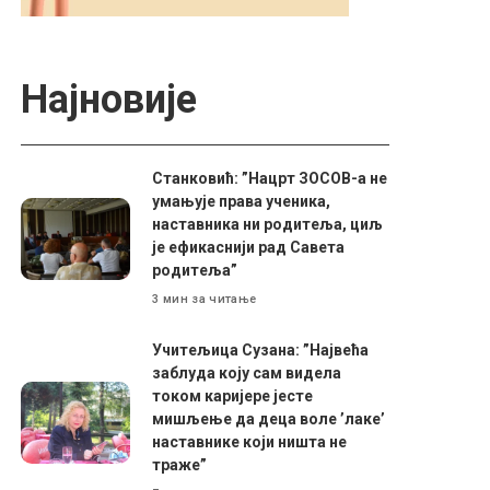
Најновије
Станковић: ”Нацрт ЗОСОВ-а не
умањује права ученика,
наставника ни родитеља, циљ
је ефикаснији рад Савета
родитеља”
3 мин за читање
Учитељица Сузана: ”Највећа
заблуда коју сам видела
током каријере јесте
мишљење да деца воле ’лаке’
наставнике који ништа не
траже”