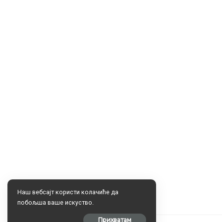
Наш вебсајт користи колачиће да
побољша ваше искуство.
Прихватам