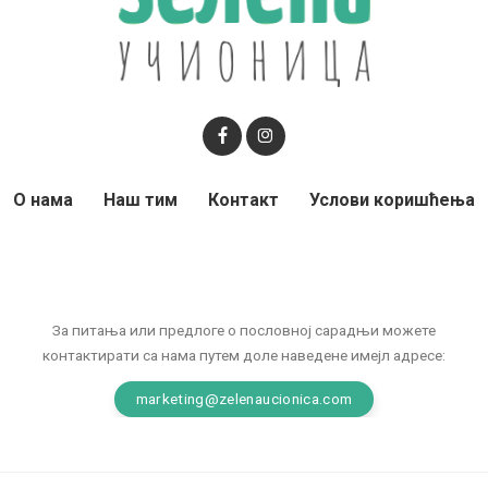
О нама
Наш тим
Контакт
Услови коришћења
За питања или предлоге о пословној сарадњи можете
контактирати са нама путем доле наведене имејл адресе:
marketing@zelenaucionica.com