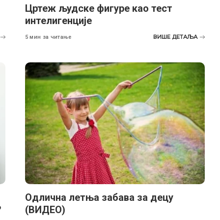
Цртеж људске фигуре као тест
интелигенције
ВИШЕ ДЕТАЉА
5 мин за читање
Одлична летња забава за децу
?
(ВИДЕО)