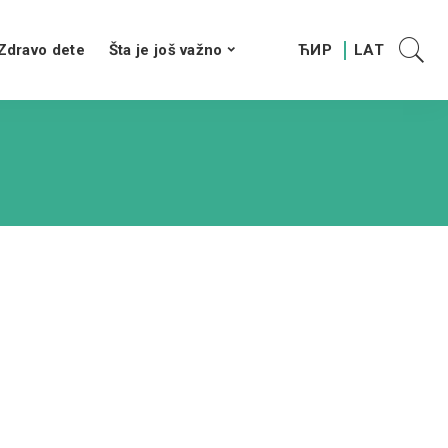
Zdravo dete
Šta je još važno