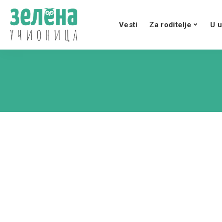
Vesti
Za roditelje
U u