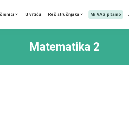
čionici
U vrtiću
Reč stručnjaka
Mi VAS pitamo
Matematika 2