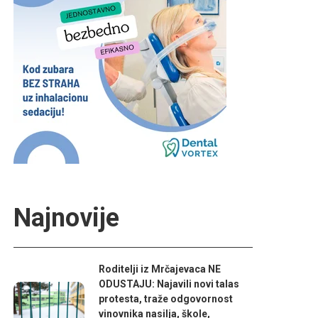
Najnovije
Roditelji iz Mrčajevaca NE
ODUSTAJU: Najavili novi talas
protesta, traže odgovornost
vinovnika nasilja, škole,