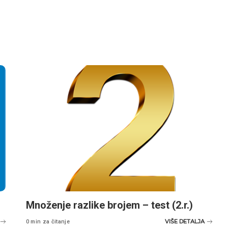
Množenje razlike brojem – test (2.r.)
VIŠE DETALJA
0 min za čitanje