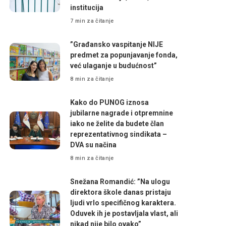
institucija
7 min za čitanje
”Građansko vaspitanje NIJE
predmet za popunjavanje fonda,
već ulaganje u budućnost”
8 min za čitanje
Kako do PUNOG iznosa
jubilarne nagrade i otpremnine
iako ne želite da budete član
reprezentativnog sindikata –
DVA su načina
8 min za čitanje
Snežana Romandić: ”Na ulogu
direktora škole danas pristaju
ljudi vrlo specifičnog karaktera.
Oduvek ih je postavljala vlast, ali
nikad nije bilo ovako”