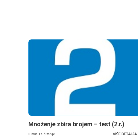
Množenje zbira brojem – test (2.r.)
VIŠE DETALJA
0 min za čitanje