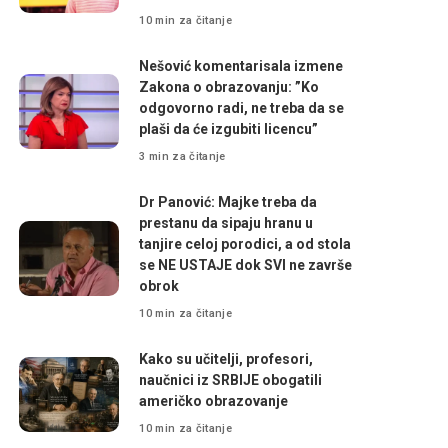
10 min za čitanje
Nešović komentarisala izmene
Zakona o obrazovanju: ”Ko
odgovorno radi, ne treba da se
plaši da će izgubiti licencu”
3 min za čitanje
Dr Panović: Majke treba da
prestanu da sipaju hranu u
tanjire celoj porodici, a od stola
se NE USTAJE dok SVI ne završe
obrok
10 min za čitanje
Kako su učitelji, profesori,
naučnici iz SRBIJE obogatili
američko obrazovanje
10 min za čitanje