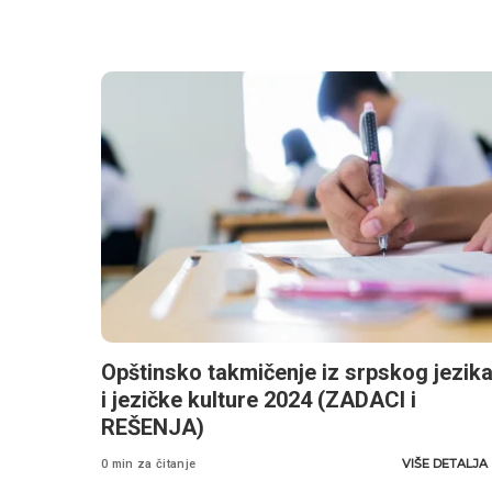
Opštinsko takmičenje iz srpskog jezik
i jezičke kulture 2024 (ZADACI i
REŠENJA)
VIŠE DETALJA
0 min za čitanje