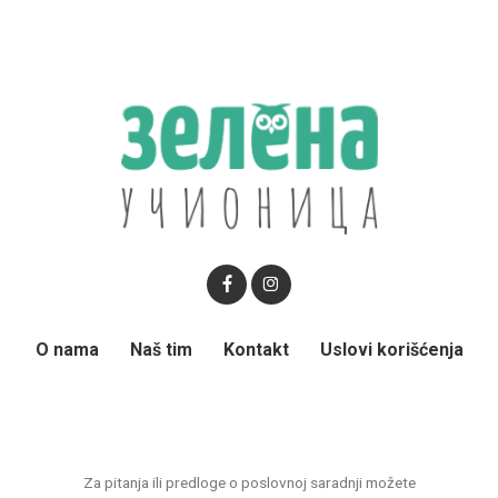
O nama
Naš tim
Kontakt
Uslovi korišćenja
Za pitanja ili predloge o poslovnoj saradnji možete