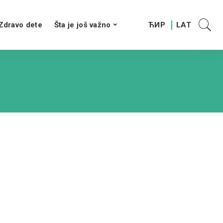
Zdravo dete
Šta je još važno