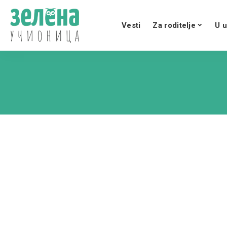
Vesti
Za roditelje
U u