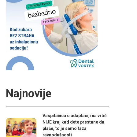
Najnovije
Vaspitačica o adaptaciji na vrtić:
NIJE kraj kad dete prestane da
plače, to je samo faza
ravnodušnosti