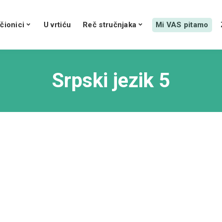
čionici
U vrtiću
Reč stručnjaka
Mi VAS pitamo
Srpski jezik 5