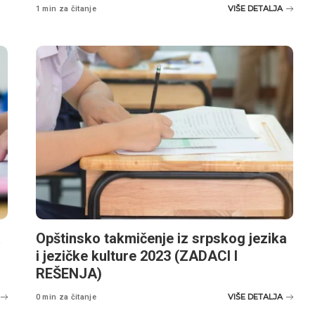
VIŠE DETALJA
1 min za čitanje
a
Opštinsko takmičenje iz srpskog jezika
i jezičke kulture 2023 (ZADACI I
REŠENJA)
VIŠE DETALJA
0 min za čitanje