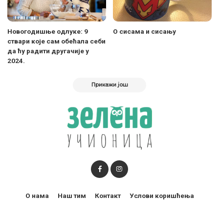
Новогодишње одлуке: 9
О сисама и сисању
ствари које сам обећала себи
да ћу радити другачије у
2024.
Прикажи још
О нама
Наш тим
Контакт
Услови коришћења