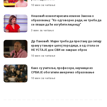
10 мин за читање
Нешовић коментарисала измене Закона о
образовању: ”Ко одговорно ради, не треба да
се плаши да ће изгубити лиценцу”
3 мин за читање
Др Пановић: Мајке треба да престану да сипају
храну у тањире целој породици, а од стола се
НЕ УСТАЈЕ док СВИ не заврше оброк
10 мин за читање
Како су учитељи, професори, научници из
СРБИЈЕ обогатили америчко образовање
10 мин за читање