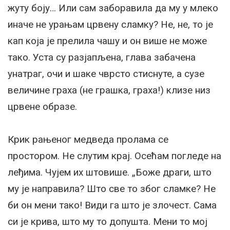
жуту боју… Или сам заборавила да му у млеко
иначе не урањам црвену сламку? Не, не, то је
кап која је прелила чашу и он више не може
тако. Уста су разјапљена, глава забачена
унатраг, очи и шаке чврсто стиснуте, а сузе
величине граха (не грашка, граха!) клизе низ
црвене образе.
Крик рањеног медведа пролама се
простором. Не слутим крај. Осећам погледе на
леђима. Чујем их штовише. „Боже драги, што
му је направила? Што све то због сламке? Не
би он мени тако! Види га што је злочест. Сама
си је крива, што му то допушта. Мени то мој