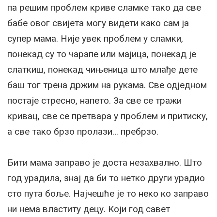
па решим проблем криве сламке тако да све
бабе овог свијета могу видети како сам ја
супер мама. Није увек проблем у сламки,
понекад су то чарапе или мајица, понекад је
слаткиш, понекад чињеница што млађе дете
баш тог трена држим на рукама. Све одједном
постаје стресно, напето. За све се тражи
кривац, све се претвара у проблем и притиску,
а све тако брзо пролази… пребрзо.
Бити мама заправо је доста незахвално. Што
год урадила, знај да би то нетко други урадио
сто пута боље. Најчешће је то неко ко заправо
ни нема властиту децу. Који год савет