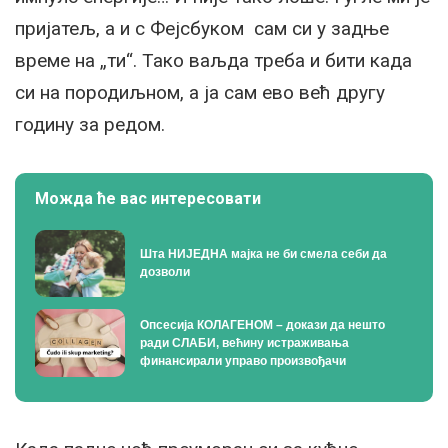
пријатељ, а и с Фејсбуком сам си у задње
време на „ти“. Тако ваљда треба и бити када
си на породиљном, а ја сам ево већ другу
годину за редом.
Можда ће вас интересовати
Шта НИЈЕДНА мајка не би смела себи да
дозволи
Опсесија КОЛАГЕНОМ – докази да нешто
ради СЛАБИ, већину истраживања
финансирали управо произвођачи