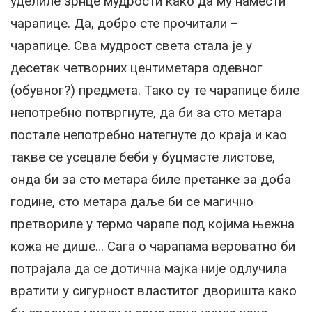
уделиле зрнце мудрости како да му намести
чарапице. Да, добро сте прочитали –
чарапице. Сва мудрост света стала је у
десетак четворних центиметара одевног
(обувног?) предмета. Тако су те чарапице биле
непотребно потвргнуте, да би за сто метара
постале непотребно натегнуте до краја и као
такве се усецале беби у буцмасте листове,
онда би за сто метара биле претанке за доба
године, сто метара даље би се магично
претвориле у термо чарапе под којима њежна
кожа не дише… Сага о чарапама вероватно би
потрајала да се дотична мајка није одлучила
вратити у сигурност властитог дворишта како