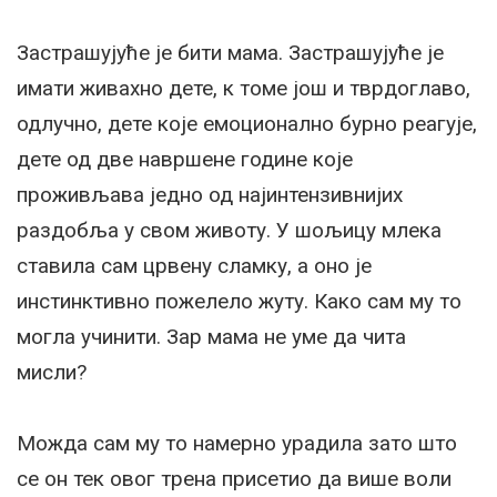
Застрашујуће је бити мама. Застрашујуће је
имати живахно дете, к томе још и тврдоглаво,
одлучно, дете које емоционално бурно реагује,
дете од две навршене године које
проживљава једно од најинтензивнијих
раздобља у свом животу. У шољицу млека
ставила сам црвену сламку, а оно је
инстинктивно пожелело жуту. Како сам му то
могла учинити. Зар мама не уме да чита
мисли?
Можда сам му то намерно урадила зато што
се он тек овог трена присетио да више воли