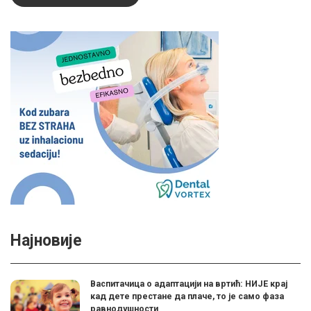
Најновије
Васпитачица о адаптацији на вртић: НИЈЕ крај
кад дете престане да плаче, то је само фаза
равнодушности