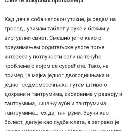
Савети искусних пролазница
Кад дечја соба напокон утихне, ја седам на
тросед , узимам таблет у руке и бежим у
виртуални свиет. Смешно је то како с
преузимањем родитељске улоге поље
интереса у потпуности сели на текуће
проблеме с којом се сусрећете. Тако, на
пример, ја мајка једног двогодишњака и
једног седмомесечњака, гутам штиво о
дохрани и тантрумима, скоковима у развоју и
тантрумима, ницању зуби и тантрумима…
тантрумима…. ех да, тантруми. Звучи као
болест, делује као судба клета, а заправо је