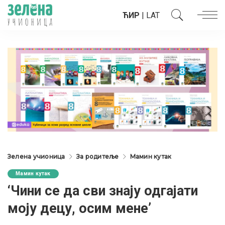
ЋИР
|
LAT
Зелена учионица
За родитеље
Мамин кутак
Мамин кутак
‘Чини се да сви знају одгајати
моју децу, осим мене’