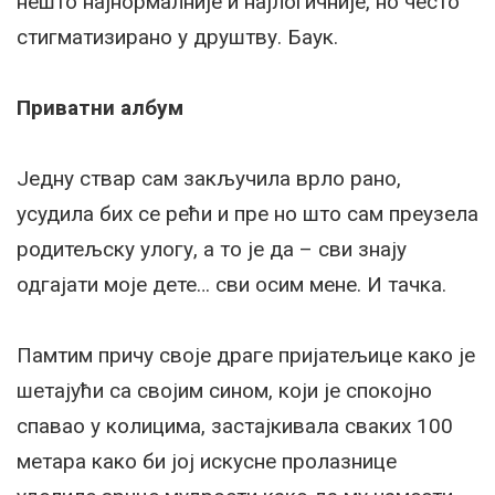
нешто најнормалније и најлогичније, но често
стигматизирано у друштву. Баук.
Приватни албум
Једну ствар сам закључила врло рано,
усудила бих се рећи и пре но што сам преузела
родитељску улогу, а то је да – сви знају
одгајати моје дете… сви осим мене. И тачка.
Памтим причу своје драге пријатељице како је
шетајући са својим сином, који је спокојно
спавао у колицима, застајкивала сваких 100
метара како би јој искусне пролазнице