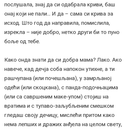
послушала, знај да си одабрала криви, баш
онај који не пали… И да – сама си крива за
исход. Што год да направила, помислила,
изрекла – није добро, нетко други би то пуно
боље од тебе.
Како онда знати да си добра мама? Лако. Ако
навече, кад дечја соба напокон утихне, а ти
рашчупана (или почешљана), у замрљаној
одећи (или скоцкана), с панда-подочњацима
(или са савршеним маке-упом) стојиш на
вратима и с тупаво-заљубљеним смешком
гледаш своју дечицу, мислећи притом како
нема лепших и дражих анђела на целом свету,