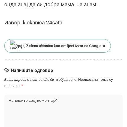
онда знај да си добра мама. Ја знам…
Извор: klokanica.24sata.
Dodaj Zelenu učionicu kao omiljeni izvor na Google-u
Напишите одговор
Ваша адреса е-поште неће бити објављена.
Неопходна поља су
означена
*