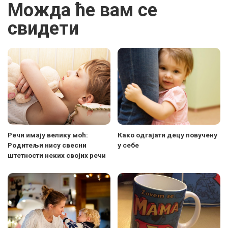
Можда ће вам се
свидети
Речи имају велику моћ:
Како одгајати децу повучену
Родитељи нису свесни
у себе
штетности неких својих речи