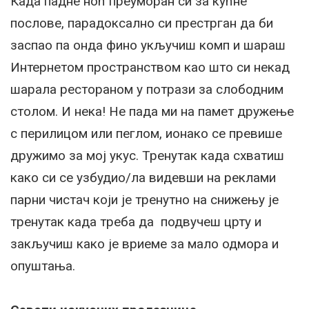
Када падне ноћ преуморан си за кућне
послове, парадоксално си престрган да би
заспао па онда фино укључиш комп и шараш
Интернетом пространством као што си некад
шарала рестораном у потрази за слободним
столом. И нека! Не пада ми на памет дружење
с перилицом или пеглом, ионако се превише
дружимо за мој укус. Тренутак када схватиш
како си се узбудио/ла видевши на реклами
парни чистач који је тренутно на снижењу је
тренутак када треба да подвучеш црту и
закључиш како је вриеме за мало одмора и
опуштања.