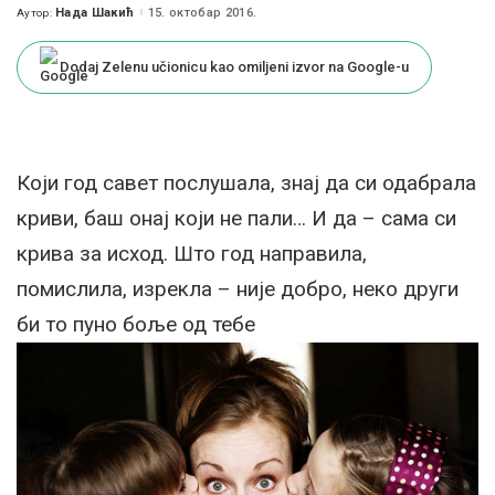
Нада Шакић
15. октобар 2016.
Аутор:
Posted
by
Dodaj Zelenu učionicu kao omiljeni izvor na Google-u
Који год савет послушала, знај да си одабрала
криви, баш онај који не пали… И да – сама си
крива за исход. Што год направила,
помислила, изрекла – није добро, неко други
би то пуно боље од тебе