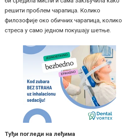
би средила мисли и сама закључила како
решити проблем чарапица. Колико
филозофије око обичних чарапица, колико
стреса у само једном покушају шетње.
Туђи погледи на леђима