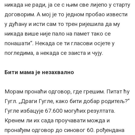
никада не ради, ја се с њим све лијепо у старту
договорим. А мој је то једном пробао извести
у дућану и исти сам то трен ријешила да му
никада више није пало на памет тако се
понашати“. Некада се ти гласови осјете у
погледима, а некада се заиста и чују.
Бити мама је незахвално
Морам пронаћи одговор, где грешим. Питат ћу
Гугл. „Драги Гугле, како бити добар родитељ?“
Гугле избацује 67.600 могућих резултата.
Кренем ли их сада проучавати можда и
пронађем одговор до синовог 60. рођендана