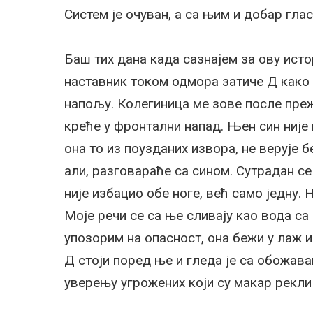
Систем је очуван, а са њим и добар глас
Баш тих дана када сазнајем за ову ист
наставник током одмора затиче Д како 
напољу. Колегиница ме зове после преж
креће у фронтални напад. Њен син није 
она то из поузданих извора, не верује б
али, разговараће са сином. Сутрадан с
није избацио обе ноге, већ само једну. 
Моје речи се са ње сливају као вода са
упозорим на опасност, она бежи у лаж 
Д стоји поред ње и гледа је са обожавањ
уверењу угрожених који су макар рекли