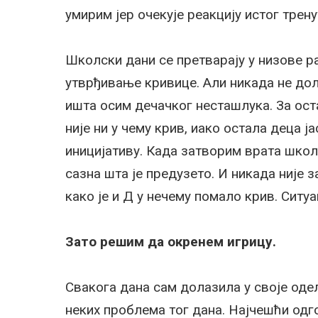
умирим јер очекује реакцију истог трен
Школски дани се претварају у низове р
утврђивање кривице. Али никада не до
ишта осим дечачког несташлука. За оста
није ни у чему крив, иако остала деца ј
иницијативу. Када затворим врата школ
сазна шта је предузето. И никада није
како је и Д у нечему помало крив. Ситуа
Зато решим да окренем игрицу.
Свакога дана сам долазила у своје оде
неких проблема тог дана. Најчешћи одго