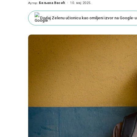
Биљана Васић
10. мај 2025.
Аутор:
Posted
by
Dodaj Zelenu učionicu kao omiljeni izvor na Google-u