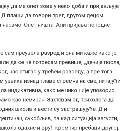
ајку да ме опет зове у неко доба и пријављује
е Д плаши да говори пред другом децом.
а насамо. Опет ништа. Али пријава поподне
 сам преузела разред и она ми каже како је
 али да се не потресам превише, „дечија посла,
код нас стигао у трећем разреду, а пре тога
 узвика изнад главе спремна на све, питајући
ла индикативна, како ме нико није упозорио,
само као немиран. Захтевам од психолога да
одних школа и вести су застрашујуће. Д и
ентичан, сукобљив, па кад ситуација загусти,
 школа одахне и врућ кромпир пребаци другој.