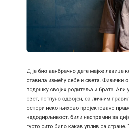
Д је био ванбрачно дете мајке лавице ко
ставила између себе и света. Физички о
подршку својих родитеља и брата. Али у
свет, потпуно одвојен, са личним правил
оспори неко њихово пројектовано прав
недодирљивост, били неспремни за дија
густо сито било какав уплив са стране.