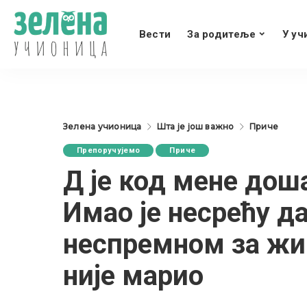
Вести
За родитеље
У уч
Зелена учионица
Шта је још важно
Приче
Препоручујемо
Приче
Д је код мене дош
Имао је несрећу д
неспремном за жив
није марио