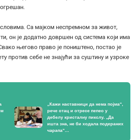
погрешан.
 условима. Са мајком неспремном за живот,
ти, он је додатно довршен од система који има
 Свако његово право је поништено, постао је
ту против себе не знајући за суштину и узроке
а
„Кажи наставници да нема појма“,
ом
рече отац и отресе пепео у
дебелу кристалну пикслу. „Да
ишта зна, не би ходала подераних
чарапа“…