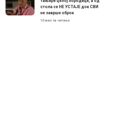
тањире целој породици, а од
стола се НЕ УСТАЈЕ док СВИ
не заврше оброк
10 мин за читање