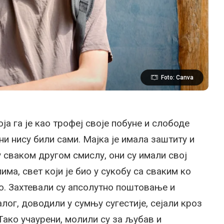
Foto: Canva
ја га је као трофеј своје побуне и слободе
ни нису били сами. Мајка је имала заштиту и
 сваком другом смислу, они су имали свој
има, свет који је био у сукобу са сваким ко
о. Захтевали су апсолутно поштовање и
лог, доводили у сумњу сугестије, сејали кроз
 Тако учаурени, молили су за љубав и