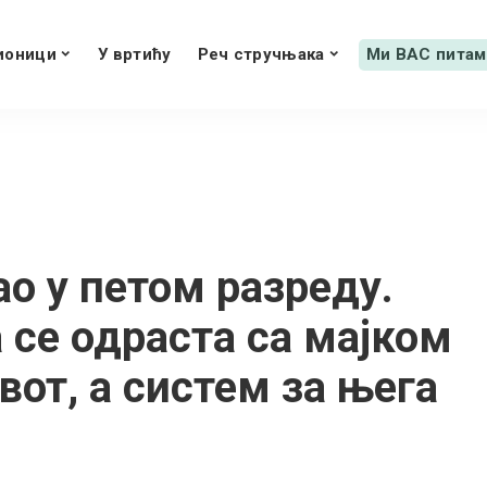
ионици
У вртићу
Реч стручњака
Ми ВАС питам
ао у петом разреду.
а се одраста са мајком
от, а систем за њега