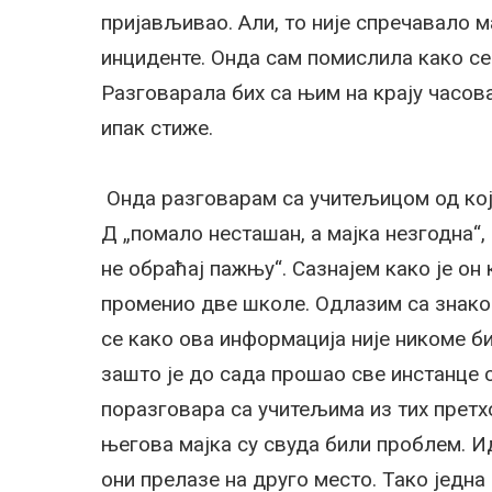
пријављивао. Али, то није спречавало м
инциденте. Онда сам помислила како с
Разговарала бих са њим на крају часов
ипак стиже.
Онда разговарам са учитељицом од које
Д „помало несташан, а мајка незгодна“,
не обраћај пажњу“. Сазнајем како је он 
променио две школе. Одлазим са знаком
се како ова информација није никоме би
зашто је до сада прошао све инстанце 
поразговара са учитељима из тих претх
његова мајка су свуда били проблем. Ид
они прелазе на друго место. Тако једна