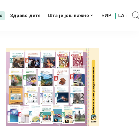
о
Здраво дете
Шта је још важно