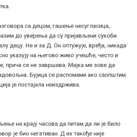
утка.
азговора са децом, гашење несугласица,
лазим до уверења да су пријављени сукоби
лу децу. Не и за Д. Он оптужује, вређа, никада
асно указују на његово живо учешће, често и
е, прича се не завршава. Мајка ме зове да
 задовољна. Бујица се распомами ако саопштим
ција је постајала неиздржива.
љење на крају часова да питам да ли је било
вор је био негативан. Д их такође није