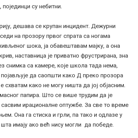
, појединци су небитни.
орију, дешава се крупан инцидент. Дежурни
седи на прозору првог спрата са ногама
ивљеног шока, ја обавештавам мајку, а она
крив, наставница је приватно фрустрирана, зна
ез снимка са камере, које школа тада нема,
е појављује да саопшти како Д преко прозора
Не схватам како не могу ништа да јој објасним.
 масног папира. Што се више трудим да је
и сасвим ирационалне оптужбе. За све то време
ем. Она га стиска и грли, па тако и одлазе у
 шта имају ако већ нису могли да победе.