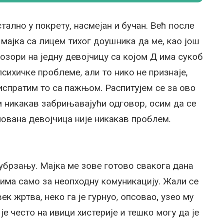
тално у покрету, насмејан и бучан. Већ после
мајка са лицем тихог доушника да ме, као још
озори на једну девојчицу са којом Д има сукоб
психичке проблеме, али то нико не признаје,
испратим то са пажњом. Распитујем се за ово
м никакав забрињавајући одговор, осим да се
нована девојчица није никакав проблем.
 убрзању. Мајка ме зове готово свакога дана
има само за неопходну комуникацију. Жали се
ек жртва, неко га је гурнуо, опсовао, узео му
е често на ивици хистерије и тешко могу да је