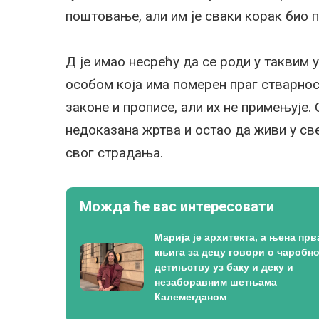
поштовање, али им је сваки корак био 
Д је имао несрећу да се роди у таквим
особом која има померен праг стварнос
законе и прописе, али их не примењује.
недоказана жртва и остао да живи у све
свог страдања.
Можда ће вас интересовати
Марија је архитекта, а њена прв
књига за децу говори о чаробн
детињству уз баку и деку и
незаборавним шетњама
Калемегданом