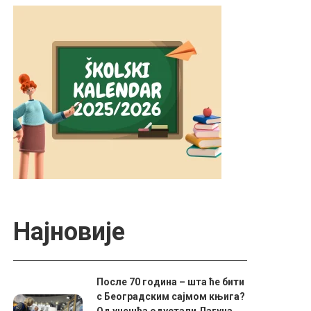
Најновије
После 70 година – шта ће бити
с Београдским сајмом књига?
Од учешћа одустали Лагуна,