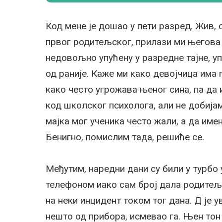
Код мене је дошао у пети разред. Жив, с
првог родитељског, прилази ми његова 
недовољно упућену у разредне тајне, уп
од раније. Каже ми како девојчица има 
како често угрожава њеног сина, па да 
код школског психолога, али не добија
мајка мог ученика често жали, а да име
Бенигно, помислим тада, решиће се.
Међутим, наредни дани су били у турбо
телефоном иако сам број дала родитељ
на неки инцидент током тог дана. Д је ув
нешто од прибора, исмевао га. Њен тон ј