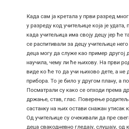
Када сам ја кретала у први разред мно
у разреду код учитељице која је удата,
када учитељица има своју децу јер ће 
се распитивали за децу учитељице него
деца могу да служе као пример другој д
научила, чему ли ће њихову. На први р
виде ко ће то да учи њихово дете, а не
прибора. То је било у другом плану, а п
Посматрали су како се опходи према др
држање, став, глас. Поверење родитеља
састанку на њих остави снажан утисак к
Од учитељице су очекивали да пре свега
деца свакодневно гледају, слушају, од к