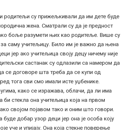
ги родитељи су прижељкивали да им дете буде
 породична жена. Сматрали су да је предност
тако боље разумети њих као родитеље. Више су
 за саму учитељицу. Било им је важно да њена
еци јер ако учитељица своју децу ничему није
одитељски састанак су одлазили са намером да
 да се договоре шта треба да се купи од
оред тога сви смо имали исте уџбенике.
угима, како се изражава, облачи, да ли има
 би стекла она учитељица која на првом
ако својом појавом тако и оним што говори.
 буде добар узор деци јер она је особа коју
оје уче и упијају. Она која стекне поверење