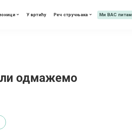
ионици
У вртићу
Реч стручњака
Ми ВАС питам
или одмажемо