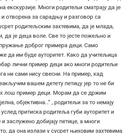
 на екскурзије. Многи родитељи сматрају да је
а и отворена за сарадњу и разговор са
усрет родитељским захтевима, да је млада,
и, да је деца воле. Све то јесте пожељно и
и пружање доброг примера деци. Само
же да им буде ауторитет. Како да учитељица
добар лични пример деци ако многи родитељи
ога ни сами нису свесни. На пример, кад
 закључим вашем детету петицу јер то не би
их лош пример деци. Морам да се држим
елна, објективна…“ , родитељи за то немају
 услед притиска родитеља губи ауторитет и
 и заслужено добијају петице, а многи
то, да она излази у сусрет њиховим захтевима