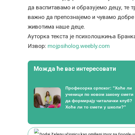
да васпитавамо и образујемо децу, те т
важно да препознајемо и чувамо добре 
животима наше деце.
Ауторка текста је психолошкиња Бранк
Извор:
mojpsiholog.weebly.com
Можда ће вас интересовати
Професорка српског: ”Хоће ли
ученици по новом закону смети
да формирају читалачки клуб?
Хоће ли то смети у школи?”
Dodaj Zelenu učionicu kao omiljeni izvor na Google-u