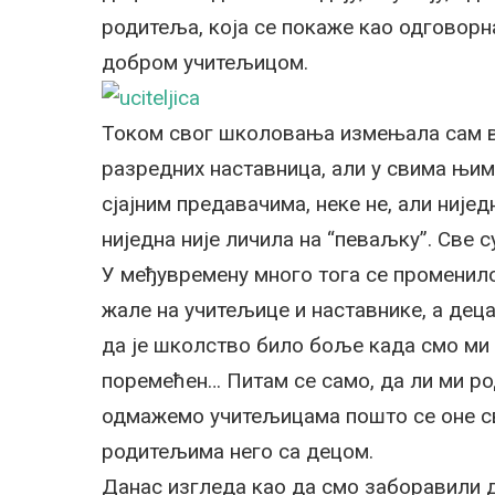
родитеља, која се покаже као одговорн
добром учитељицом.
Током свог школовања измењала сам в
разредних наставница, али у свима њим
сјајним предавачима, неке не, али није
ниједна није личила на “певаљку”. Све 
У међувремену много тога се променил
жале на учитељице и наставнике, а дец
да је школство било боље када смо ми 
поремећен… Питам се само, да ли ми р
одмажемо учитељицама пошто се оне с
родитељима него са децом.
Данас изгледа као да смо заборавили д