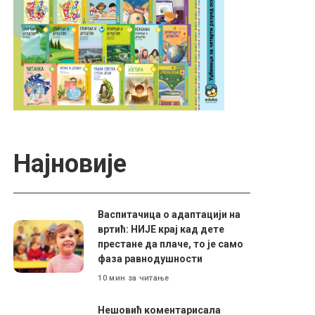
Најновије
Васпитачица о адаптацији на
вртић: НИЈЕ крај кад дете
престане да плаче, то је само
фаза равнодушности
10 мин за читање
Нешовић коментарисала