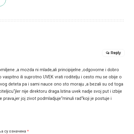
Reply
„omiljene ,a mozda ni mlade,ali principijelne ,odgovorne i dobro
o vaspitno ili suprotno UVEK vrati roditelju i cesto mu se obije o
 svog deteta pa i sami nauce ono sto moraju ,a bezali su od toga
citeljicu“jler nije direktoru draga.Istina uvek nadje svoj put i izbije
e prava,jer joj zivot podmladjuje“minuli rad“koji je postuje i
а су означена
*