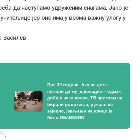
реба да наступамо удруженим снагама. Јако је
учитељице јер оне имају веома важну улогу у
а Василев
Пре 30 година: Ако се дете
пожали да му је досадно – одмах
добије неки посао, ТВ програм су
бирали родитељи, ручало се
заједно, јављање на улици је
било ОБАВЕЗНО