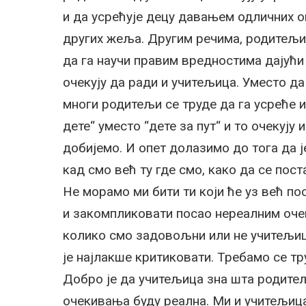
и да усрећује децу давањем одличних 
других жеља. Другим речима, родитељи 
да га научи правим вредностима дајући
очекују да ради и учитељица. Уместо д
многи родитељи се труде да га усреће 
дете“ уместо “дете за пут“ и то очекују
добијемо. И опет долазимо до тога да 
кад смо већ ту где смо, како да се пост
Не морамо ми бити ти који ће уз већ п
и закомпликовати посао нереалним оче
колико смо задовољни или не учитељиц
је најлакше критиковати. Требамо се т
Добро је да учитељица зна шта родитељи
очекивања буду реална. Ми и учитељица