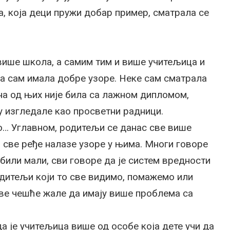
а, која деци пружи добар пример, сматрала се
ише школа, а самим тим и више учитељица и
а сам имала добре узоре. Неке сам сматрала
дна од њих није била са лажном дипломом,
су изгледале као просветни радници.
о… Углавном, родитељи се данас све више
а све ређе налазе узоре у њима. Многи говоре
били мали, сви говоре да је систем вредности
одитељи који то све видимо, помажемо или
ве чешће жале да имају више проблема са
а је учитељица више од особе која дете учи да