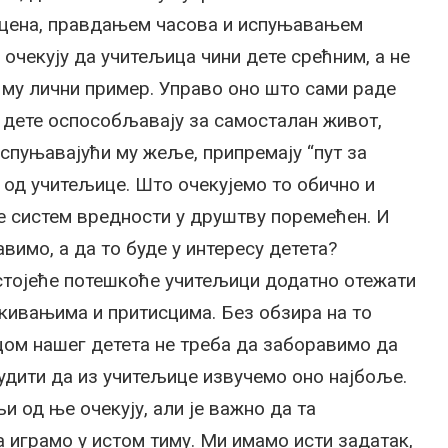
оцена, правдањем часова и испуњавањем
очекују да учитељица чини дете срећним, а не
 му лични пример. Управо оно што сами раде
а дете оспособљавају за самосталан живот,
испуњавајући му жеље, припремају “пут за
 и од учитељице. Што очекујемо то обично и
је систем вредности у друштву поремећен. И
авимо, а да то буде у интересу детета?
остојеће потешкоће учитељици додатно отежати
кивањима и притисцима. Без обзира на то
ом нашег детета не треба да заборавимо да
рудити да из учитељице извучемо оно најбоље.
 од ње очекују, али је важно да та
 играмо у истом тиму. Ми имамо исти задатак,