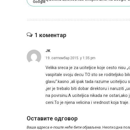
1 коментар
JK
19. септембар 2015. у 1:35 pm
Velika sreca je za uciteljice koje cesto nisu 
vaspitale svoju decu TO sto se roditeljsko bil
glavu“.kasno ,ali ipak tada razume uciteljicu
,jer je trebalo biti dobar direktoru i naruziti „u
na povrsinu.A uciteljica nikada ne ostari,ako j
ceni.To je njena velicina i vrednost koja traje.
Оставите одговор
Ваша адреса е-поште неће бити објављена.
Неопходна пољ