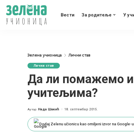
Вести
За родитеље
У уч
Зелена учионица
Лични став
Лични став
Да ли помажемо 
учитељима?
Нада Шакић
18. септембар 2015.
Аутор:
Posted
by
Dodaj Zelenu učionicu kao omiljeni izvor na Google-u