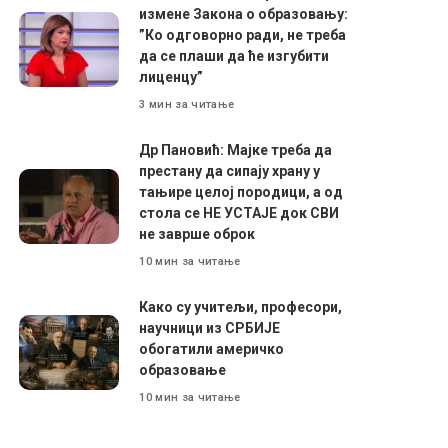
измене Закона о образовању:
”Ко одговорно ради, не треба
да се плаши да ће изгубити
лиценцу”
3 мин за читање
Др Пановић: Мајке треба да
престану да сипају храну у
тањире целој породици, а од
стола се НЕ УСТАЈЕ док СВИ
не заврше оброк
10 мин за читање
Како су учитељи, професори,
научници из СРБИЈЕ
обогатили америчко
образовање
10 мин за читање