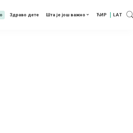
о
Здраво дете
Шта је још важно