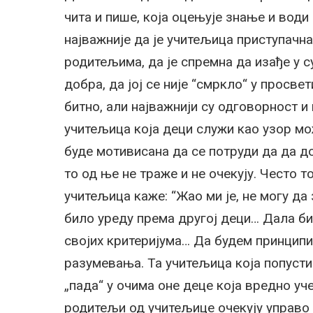
чита и пише, која оцењује знање и води
најважније да је учитељица приступачн
родитељима, да је спремна да изађе у с
добра, да јој се није “смркло“ у просвет
битно, али најважнији су одговорност 
учитељица која деци служи као узор мо
буде мотивисана да се потруди да да 
то од ње не траже и не очекују. Често т
учитељица каже: “Жао ми је, не могу да
било уреду према другој деци… Дала б
својих критеријума… Да будем принципиј
разумевања. Та учитељица која попусти
„пада“ у очима оне деце која вредно уче
родитељи од учитељице очекују управо 