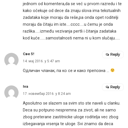
jednom od komentera,da se već u prvom razredu i te
kako očekuje od dece da znaju slova ima tekstualnih
zadataka koje moraju da reše,pa onda opet roditelji
moraju da čitaju im iste…..cccc…..u čemu je onda
razlika……između vezivanja pertli i čitanja zadataka
kod kuće…….samostalnosti nema ni u kom slučaju……
Све 5!
Reply
14. мај 2016. у 5:47 am
Одличан чланак, па ко се и како препозна …
Iva
Reply
17. новембар 2016. у 8:24 am
Apsolutno se slazem sa svim sto ste naveli u clanku.
Deca su potpuno nespremna za zivot, ali ne samo
zbog preterane zastitnicke uloge roditelja vec zbog
izbegavanja vrsenja te uloge. Svi znamo da deca