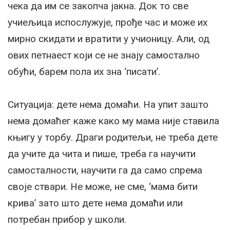
чека да им се закопча јакна. Док то све
учиељица испослужује, прође час и може их
мирно скидати и вратити у учионицу. Али, од
ових петнаест који се не знају самостално
обући, барем пола их зна ‘писати’.
Ситуација: дете нема домаћи. На упит зашто
нема домаћег каже како му мама није ставила
књигу у торбу. Драги родитељи, не треба дете
да учите да чита и пише, треба га научити
самосталности, научити га да само спрема
своје ствари. Не може, не сме, ‘мама бити
крива’ зато што дете нема домаћи или
потребан прибор у школи.