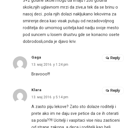
3+2 godine skole.mogu da imaju i 200 godina
skole,njih uglavnom mrzi da zive,a tek da se brinu o
nasoj deci…pola njih dolazi nakljukano lekovima za
smirenje.deca kao visak putuju od nezadovoljnog
roditelja do umornog ucitelja.kad nadju svoje mesto
pod suncem u losem drustvu gde se konacno osete
dobrodosli,onda je djavo kriv.
Gaga
Reply
13. мај 2016. у 1:24 pm
Bravooo!!!
Klara
Reply
13. мај 2016. у 5:14 pm
A zasto piju lekove? Zato sto dolaze roditelji i
prete ako im ne daju sve petice da ce ih oterati
sa posla??!! Ucitelji i vaspitaci vise nisu zasticeni
od strane zakona, a deca i roditelji kao beli