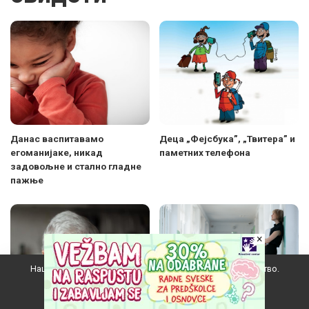
Данас васпитавамо
Деца „Фејсбука”, „Твитера” и
егоманијаке, никад
паметних телефона
задовољне и стално гладне
пажње
×
Наш вебсајт користи колачиће да побољша ваше искуство.
Прихватам