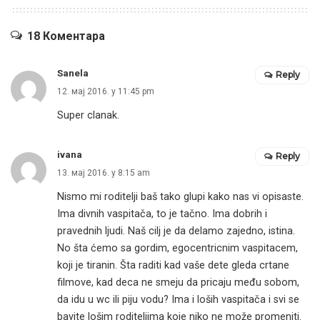
18 Коментара
Sanela
Reply
12. мај 2016. у 11:45 pm
Super clanak.
ivana
Reply
13. мај 2016. у 8:15 am
Nismo mi roditelji baš tako glupi kako nas vi opisaste.
Ima divnih vaspitača, to je tačno. Ima dobrih i
pravednih ljudi. Naš cilj je da delamo zajedno, istina.
No šta ćemo sa gordim, egocentricnim vaspitacem,
koji je tiranin. Šta raditi kad vaše dete gleda crtane
filmove, kad deca ne smeju da pricaju među sobom,
da idu u wc ili piju vodu? Ima i loših vaspitača i svi se
bavite lošim roditeljima koje niko ne može promeniti.