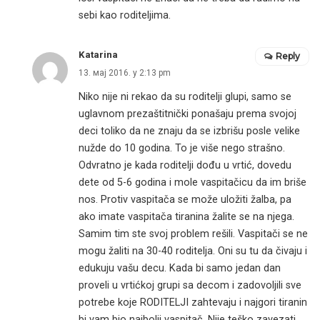
sebi kao roditeljima.
Katarina
Reply
13. мај 2016. у 2:13 pm
Niko nije ni rekao da su roditelji glupi, samo se
uglavnom prezaštitnički ponašaju prema svojoj
deci toliko da ne znaju da se izbrišu posle velike
nužde do 10 godina. To je više nego strašno.
Odvratno je kada roditelji dođu u vrtić, dovedu
dete od 5-6 godina i mole vaspitačicu da im briše
nos. Protiv vaspitača se može uložiti žalba, pa
ako imate vaspitača tiranina žalite se na njega.
Samim tim ste svoj problem rešili. Vaspitači se ne
mogu žaliti na 30-40 roditelja. Oni su tu da čivaju i
edukuju vašu decu. Kada bi samo jedan dan
proveli u vrtićkoj grupi sa decom i zadovoljili sve
potrebe koje RODITELJI zahtevaju i najgori tiranin
bi vam bio najbolji vaspitač. Nije teško zavezati