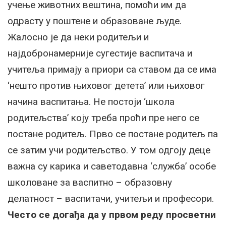
учење животних вештина, помоћи им да
одрасту у поштене и образоване људе.
Жалосно је да неки родитељи и
најдобронамерније сугестије васпитача и
учитеља примају а приори са ставом да се има
‘нешто против њиховог детета’ или њиховог
начина васпитања. Не постоји ‘школа
родитељства’ коју треба проћи пре него се
постане родитељ. Прво се постане родитељ па
се затим учи родитељство. У том одгоју деце
важна су карика и саветодавна ‘служба’ особе
школоване за васпитно – образовну
делатност – васпитачи, учитељи и професори.
Често се догађа да у првом реду просветни