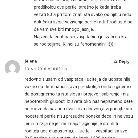
predškolcu dve pertle, strašno je kada treba
vezati 80 a pri tom znati šta svako od njih u redu
dok čeka svoje vezivanje pertle radi. Pročitajte pa
će vam sve biti mnogo jasnije.
Najveći talenat naših vaspitačica je izaći na kraj
sa roditeljima. Klinci su fenomenalni! :)))
jelena
Reply
13. мај 2016. у 10:02 am
redovno slusam od vaspitaca i ucitelja da uopste nije
vazno da dete nauci slova pre skole,a onda izginemo
da postignemo ta ista slova i brojeve i sabiranje i niz
nepotrebnih gluposti iz sveta oko nas.nepismeno dete
ne moze da savlada dva slova dnevno,a vi pricajte sta
hocete.ni pertle nisu presudne,poneka deca ih ne vezu
jer ih mrzi,a ne jer ne znaju.tragicnije je sto ih ti
roditelji uce glupostima,ali i ucitelji i vaspitaci sa sve