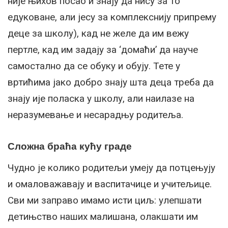
није њихов посао и знају да нису за то
едуковане, али јесу за комплекснију припрему
деце за школу), кад не желе да им вежу
пертле, кад им задају за ‘домаћи’ да науче
самостално да се обуку и обују. Тете у
вртићима јако добро знају шта деца треба да
знају ије поласка у школу, али наилазе на
неразумевање и несарадњу родитеља.
Сложна браћа кућу граде
Чудно је колико родитељи умеју да потцењују
и омаловажавају и васпитачице и учитељице.
Сви ми заправо имамо исти циљ: улепшати
детињство наших малишана, олакшати им