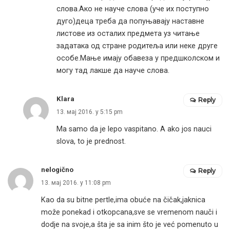
слова.Ако не науче слова (уче их поступно
дуго)деца треба да попуњавају наставне
листове из осталих предмета уз читање
задатака од стране родитеља или неке друге
особе.Мање имају обавеза у предшколском и
могу тад лакше да науче слова.
Klara
Reply
13. мај 2016. у 5:15 pm
Ma samo da je lepo vaspitano. A ako jos nauci
slova, to je prednost.
nelogično
Reply
13. мај 2016. у 11:08 pm
Kao da su bitne pertle,ima obuće na čičak,jaknica
može ponekad i otkopcana,sve se vremenom nauči i
dodje na svoje,a šta je sa inim što je već pomenuto u