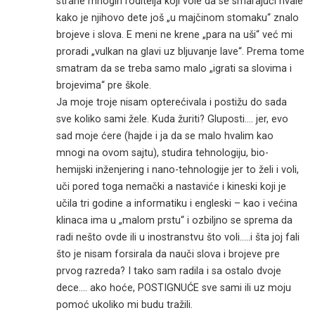
strane mnogih roditelja koji vole da se smarajući hvale
kako je njihovo dete još „u majčinom stomaku“ znalo
brojeve i slova. E meni ne krene „para na uši“ već mi
proradi „vulkan na glavi uz bljuvanje lave“. Prema tome
smatram da se treba samo malo „igrati sa slovima i
brojevima“ pre škole.
Ja moje troje nisam opterećivala i postižu do sada
sve koliko sami žele. Kuda žuriti? Gluposti…. jer, evo
sad moje ćere (hajde i ja da se malo hvalim kao
mnogi na ovom sajtu), studira tehnologiju, bio-
hemijski inženjering i nano-tehnologije jer to želi i voli,
uči pored toga nemački a nastaviće i kineski koji je
učila tri godine a informatiku i engleski – kao i većina
klinaca ima u „malom prstu“ i ozbiljno se sprema da
radi nešto ovde ili u inostranstvu što voli…..i šta joj fali
što je nisam forsirala da nauči slova i brojeve pre
prvog razreda? I tako sam radila i sa ostalo dvoje
dece…. ako hoće, POSTIGNUĆE sve sami ili uz moju
pomoć ukoliko mi budu tražili.