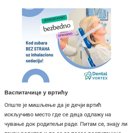
Васпитачице у вртићу
Опште је мишљење да је дечји вртић
искључиво место где се деца одлажу на
чување док родитељи раде. Питам се, знају ли