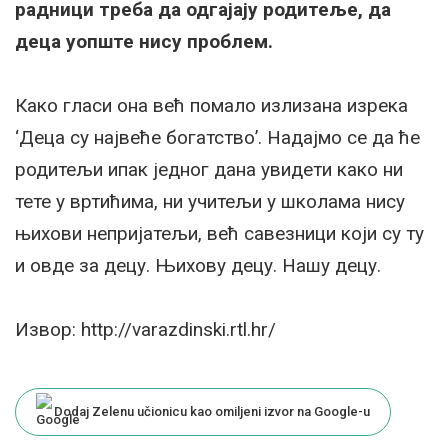
радници треба да одгајају родитеље, да
деца уопште нису проблем.
Како гласи она већ помало излизана изрека
‘Деца су највеће богатство’. Надајмо се да ће
родитељи ипак једног дана увидети како ни
тете у вртићима, ни учитељи у школама нису
њихови непријатељи, већ савезници који су ту
и овде за децу. Њихову децу. Нашу децу.
Извор: http://varazdinski.rtl.hr/
Dodaj Zelenu učionicu kao omiljeni izvor na Google-u