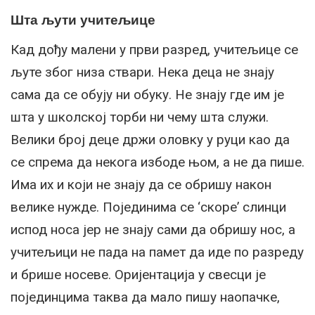
Шта љути учитељице
Кад дођу малени у први разред, учитељице се
љуте због низа ствари. Нека деца не знају
сама да се обују ни обуку. Не знају где им је
шта у школској торби ни чему шта служи.
Велики број деце држи оловку у руци као да
се спрема да некога избоде њом, а не да пише.
Има их и који не знају да се обришу након
велике нужде. Појединима се ‘скоре’ слинци
испод носа јер не знају сами да обришу нос, а
учитељици не пада на памет да иде по разреду
и брише носеве. Оријентација у свесци је
појединцима таква да мало пишу наопачке,