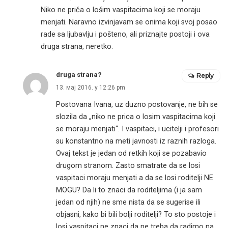
Niko ne priča o lošim vaspitacima koji se moraju
menjati. Naravno izvinjavam se onima koji svoj posao
rade sa ljubavlju i pošteno, ali priznajte postoji i ova
druga strana, neretko.
druga strana?
Reply
13. мај 2016. у 12:26 pm
Postovana Ivana, uz duzno postovanje, ne bih se
slozila da „niko ne prica o losim vaspitacima koji
se moraju menjati“. I vaspitaci, i ucitelji i profesori
su konstantno na meti javnosti iz raznih razloga.
Ovaj tekst je jedan od retkih koji se pozabavio
drugom stranom. Zasto smatrate da se losi
vaspitaci moraju menjati a da se losi roditelji NE
MOGU? Da li to znaci da roditeljima (i ja sam
jedan od njih) ne sme nista da se sugerise ili
objasni, kako bi bili bolji roditelji? To sto postoje i
losi vaspitaci ne znaci da ne treba da radimo na