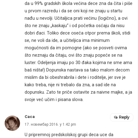
da u 99% gradskih škola većina dece zna da čita i piše
u prvom razredu i da se oni koji ne znaju u startu
nađu u nevolji. Učitaljica prati većinu (logično), a ovi
što ne znaju „kaskaju“ i od početka osćaju da nisu
dobri đaci. Toliko dece oseća otpor prema školi, stidi
se, ne voli da ide, a učiteljica ima minimum
mogućnosti da im pomogne (ako se posveti ovima
što neznaju da čitaju, ovi što znaju popeće se na
luster. Odeljenja imaju po 30 đaka kojima ne sme ama
baš ništa!) Dopunska nastava sa tako malom decom
mislim da bi obeshrabrila i dete i roditelje, jer sve je
kako treba, nije ni trebalo da zna, a sad ide na
dopunsku. Zato te priče ostavite za naivne majke, a ja
svoje već učim i pisana slova.
Caca
Reply
17. новембар 2016. у 1:42 pm
U pripremnoj predskolskoj grupi deca uce da