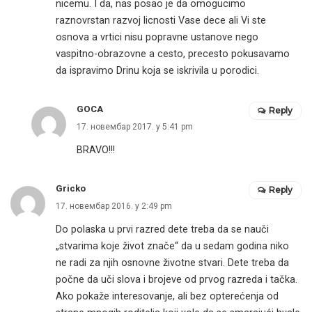
nicemu. I da, nas posao je da omogucimo
raznovrstan razvoj licnosti Vase dece ali Vi ste
osnova a vrtici nisu popravne ustanove nego
vaspitno-obrazovne a cesto, precesto pokusavamo
da ispravimo Drinu koja se iskrivila u porodici.
GOCA
Reply
17. новембар 2017. у 5:41 pm
BRAVO!!!
Gricko
Reply
17. новембар 2016. у 2:49 pm
Do polaska u prvi razred dete treba da se nauči
„stvarima koje život znače“ da u sedam godina niko
ne radi za njih osnovne životne stvari. Dete treba da
počne da uči slova i brojeve od prvog razreda i tačka.
Ako pokaže interesovanje, ali bez opterećenja od