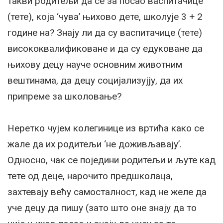
такви родитељи да се за посао васпитачице
(тете), која ‘чува’ њихово дете, школује 3 + 2
године на? Знају ли да су васпитачице (тете)
висококвалификоване и да су едуковане да
њихову децу науче основним животним
вештинама, да децу социјализујју, да их
припреме за школовање?
Неретко чујем колегинице из вртића како се
жале да их родитељи ‘не доживљавају’.
Односно, чак се поједини родитељи и љуте кад
тете од деце, нарочито предшколаца,
захтевају већу самосталност, кад не желе да
уче децу да пишу (зато што оне знају да то