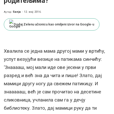
родитељима?
Sanja
12. мај 2016.
Аутор:
Posted
by
Dodaj Zelenu učionicu kao omiljeni izvor na Google-u
Хвалила се једна мама другој мами у вртићу,
успут везујући везице на патикама синчићу:
‘Знааааш, мој мали иде ове јесени у први
разред и већ зна да чита и пише! Злато, дај
мамици другу ногу да свежем патикицу. И
знаааааш, већ је сам прочитао на десетине
сликовница, учланила сам га у дечју
библиотеку. Злато, дај мамици руку да ти