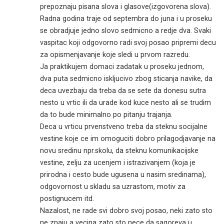
prepoznaju pisana slova i glasove(izgovorena slova).
Radna godina traje od septembra do juna i u proseku
se obradjuje jedno slovo sedmicno a redje dva. Svaki
vaspitac koji odgovorno radi svoj posao pripremi decu
za opismenjavanje koje sledi u prvom razredu.
Ja praktikujem domaci zadatak u proseku jednom,
dva puta sedmicno iskljucivo zbog sticanja navike, da
deca uvezbaju da treba da se sete da donesu sutra
nesto u vrtic ili da urade kod kuce nesto ali se trudim
da to bude minimalno po pitanju trajanja.
Deca u vrticu prvenstveno treba da steknu socijalne
vestine koje ce im omoguciti dobro prilagodjavanje na
novu sredinu npr.skolu, da steknu komunikacijske
vestine, zelju za ucenjem i istrazivanjem (koja je
prirodna i cesto bude ugusena u nasim sredinama),
odgovornost u skladu sa uzrastom, motiv za
postignucem itd.
Nazalost, ne rade svi dobro svoj posao, neki zato sto
ne znaju a vecina zato sto nece da sagoreva u