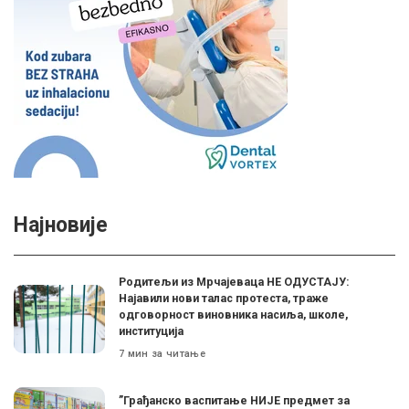
Најновије
Родитељи из Мрчајеваца НЕ ОДУСТАЈУ:
Најавили нови талас протеста, траже
одговорност виновника насиља, школе,
институција
7 мин за читање
”Грађанско васпитање НИЈЕ предмет за