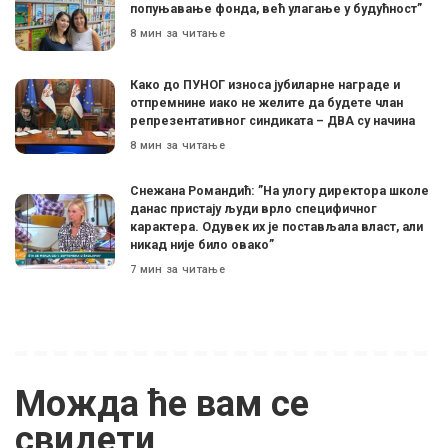
попуњавање фонда, већ улагање у будућност”
8 мин за читање
Како до ПУНОГ износа јубиларне награде и
отпремнине иако не желите да будете члан
репрезентативног синдиката – ДВА су начина
8 мин за читање
Снежана Романдић: ”На улогу директора школе
данас пристају људи врло специфичног
карактера. Одувек их је постављала власт, али
никад није било овако”
7 мин за читање
Можда ће вам се
свидети