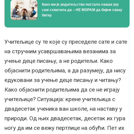
Како ми је родитељство постало лакше јер
сам схватила да – НЕ МОРАМ да бијем сваку
битку
Учитељице су те које су преседеле сате и сате
на стручним усавршавањима везанима за
учење деце писању, а не родитељи. Како
објаснити родитељима, а да разумеју, да нису
едуковани за учење деце писању и читању?
Како објаснити родитељима да се не играју
учитељице? Ситуација: крене учитељица с
двадесетак ученика ван школе, на наставу у
природи. Од њих двадесетак, десетак их гура
ногу да им се вежу пертлице на обући. Пет их