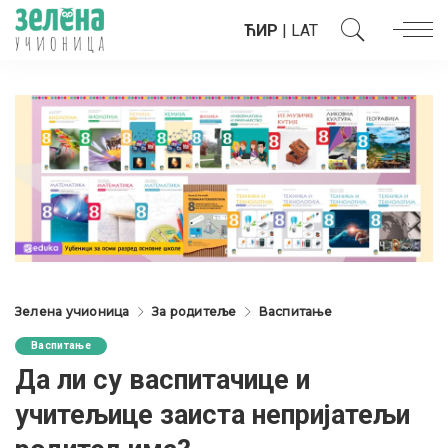
ЋИР
|
LAT
Зелена учионица
За родитеље
Васпитање
Васпитање
Да ли су васпитачице и
учитељице заиста непријатељи