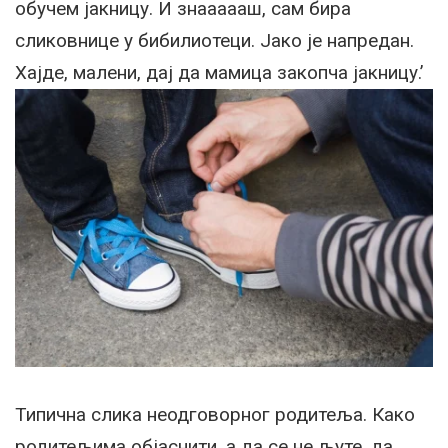
обучем јакницу. И знаааааш, сам бира
сликовнице у бибилиотеци. Јако је напредан.
Хајде, малени, дај да мамица закопча јакницу.’
Типична слика неодговорног родитеља. Како
родитељима објаснити, а да се не љуте, да