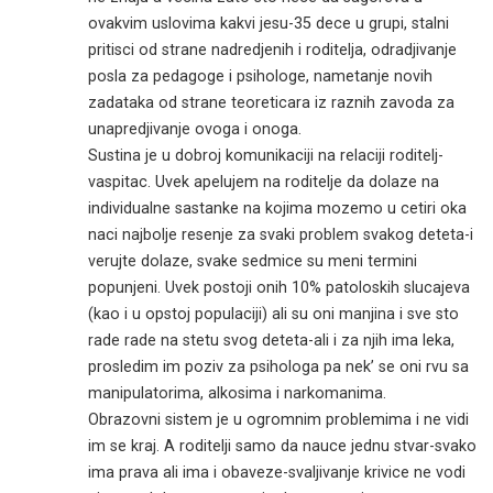
ovakvim uslovima kakvi jesu-35 dece u grupi, stalni
pritisci od strane nadredjenih i roditelja, odradjivanje
posla za pedagoge i psihologe, nametanje novih
zadataka od strane teoreticara iz raznih zavoda za
unapredjivanje ovoga i onoga.
Sustina je u dobroj komunikaciji na relaciji roditelj-
vaspitac. Uvek apelujem na roditelje da dolaze na
individualne sastanke na kojima mozemo u cetiri oka
naci najbolje resenje za svaki problem svakog deteta-i
verujte dolaze, svake sedmice su meni termini
popunjeni. Uvek postoji onih 10% patoloskih slucajeva
(kao i u opstoj populaciji) ali su oni manjina i sve sto
rade rade na stetu svog deteta-ali i za njih ima leka,
prosledim im poziv za psihologa pa nek’ se oni rvu sa
manipulatorima, alkosima i narkomanima.
Obrazovni sistem je u ogromnim problemima i ne vidi
im se kraj. A roditelji samo da nauce jednu stvar-svako
ima prava ali ima i obaveze-svaljivanje krivice ne vodi