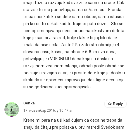
imaju fazu u razvoju kad sve zele sami da urade. Cak
sta vise tu rec ponavljaju, sama cu/sam cu… E onda
treba sacekati ka se dete samo obuce, samo istusira,
pih ko ce to cekati kad to traje tri puta duze…. Sto se
tice opismenjavanja dece, poucena iskustvom deteta
koje je sad prvi razred, bolje i lakse bi joj bilo da je
znala da pise i cita. Zasto? Pa zato sto obradjuju 4
slova na casu, kasne, pa obrade 6-8 za dva dana,
pohvaljuju je i VREDNUJU deca koja su dosla sa
razvijenom veatinom citanja, odmah posle obrade se
ocekuje izrazajno citanje i prosto dete koje je doslo u
skolu da se opismeni zapravo juri da stigne decu koja
su se godinama kuci opismenjavala.
Senka
Reply
17. новембар 2016. у 10:47 am
Krene mi para na uši kad čujem da deca ne treba da
znaju da čitaju pre polaska u prvi razred! Svedok sam