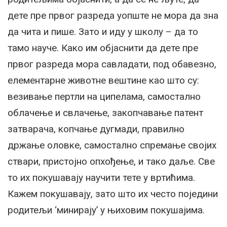
дете пре првог разреда уопште не мора да зна
да чита и пише. Зато и иду у школу – да то
тамо науче. Како им објаснити да дете пре
првог разреда мора савладати, под обавезно,
елементарне животне вештине као што су:
везивање пертли на ципелама, самостално
облачење и свлачење, закопчавање патент
затварача, копчање дугмади, правилно
држање оловке, самостално спремање својих
ствари, пристојно опхођење, и тако даље. Све
то их покушавају научити тете у вртићима.
Кажем покушавају, зато што их често поједини
родитељи ‘минирају’ у њиховим покушајима.