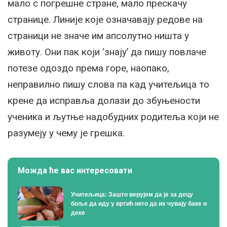
мало с погрешне стране, мало прескачу
странице. Линије које означавају редове на
страници не значе им апсолутно ништа у
животу. Они пак који ‘знају’ да пишу повлаче
потезе одоздо према горе, наопако,
неправилно пишу слова па кад учитељица то
крене да исправља долази до збуњености
ученика и љутње надобудних родитеља који не
разумеју у чему је грешка.
Можда ће вас интересовати
Учитељица: Зашто верујем да је за децу
боље да иду у вртић него да их чувају баке и
деке