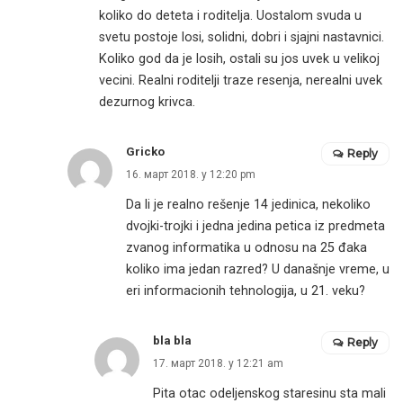
koliko do deteta i roditelja. Uostalom svuda u
svetu postoje losi, solidni, dobri i sjajni nastavnici.
Koliko god da je losih, ostali su jos uvek u velikoj
vecini. Realni roditelji traze resenja, nerealni uvek
dezurnog krivca.
Gricko
Reply
16. март 2018. у 12:20 pm
Da li je realno rešenje 14 jedinica, nekoliko
dvojki-trojki i jedna jedina petica iz predmeta
zvanog informatika u odnosu na 25 đaka
koliko ima jedan razred? U današnje vreme, u
eri informacionih tehnologija, u 21. veku?
bla bla
Reply
17. март 2018. у 12:21 am
Pita otac odeljenskog staresinu sta mali