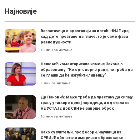
Најновије
Васпитачица о адаптацији на вртић: НИЈЕ крај
кад дете престане да плаче, то је само фаза
равнодушности
10 мин за читање
Нешовић коментарисала измене Закона о
образовању: ”Ко одговорно ради, не треба да
се плаши да ће изгубити лиценцу”
3 мин за читање
Др Пановић: Мајке треба да престану да сипају
храну у тањире целој породици, а од стола се
НЕ УСТАЈЕ док СВИ не заврше оброк
10 мин за читање
Како су учитељи, професори, научници из
СРБИЈЕ обогатили америчко образовање