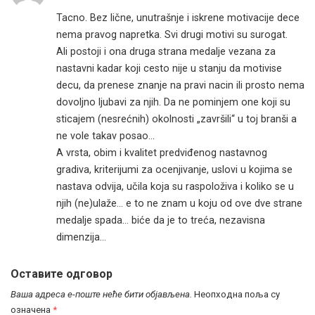
Tacno. Bez lične, unutrašnje i iskrene motivacije dece
nema pravog napretka. Svi drugi motivi su surogat.
Ali postoji i ona druga strana medalje vezana za
nastavni kadar koji cesto nije u stanju da motivise
decu, da prenese znanje na pravi nacin ili prosto nema
dovoljno ljubavi za njih. Da ne pominjem one koji su
sticajem (nesrećnih) okolnosti „završili“ u toj branši a
ne vole takav posao…
A vrsta, obim i kvalitet predviđenog nastavnog
gradiva, kriterijumi za ocenjivanje, uslovi u kojima se
nastava odvija, učila koja su raspoloživa i koliko se u
njih (ne)ulaže… e to ne znam u koju od ove dve strane
medalje spada… biće da je to treća, nezavisna
dimenzija…
Оставите одговор
Ваша адреса е-поште неће бити објављена.
Неопходна поља су
означена
*