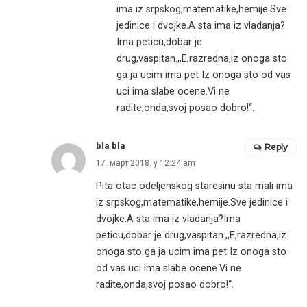
ima iz srpskog,matematike,hemije.Sve
jedinice i dvojke.A sta ima iz vladanja?
Ima peticu,dobar je
drug,vaspitan.,,E,razredna,iz onoga sto
ga ja ucim ima pet Iz onoga sto od vas
uci ima slabe ocene.Vi ne
radite,onda,svoj posao dobro!“.
bla bla
Reply
17. март 2018. у 12:24 am
Pita otac odeljenskog staresinu sta mali ima
iz srpskog,matematike,hemije.Sve jedinice i
dvojke.A sta ima iz vladanja?Ima
peticu,dobar je drug,vaspitan.,,E,razredna,iz
onoga sto ga ja ucim ima pet Iz onoga sto
od vas uci ima slabe ocene.Vi ne
radite,onda,svoj posao dobro!“.