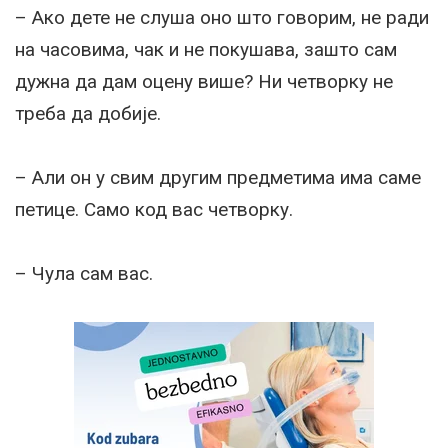
– Ако дете не слуша оно што говорим, не ради
на часовима, чак и не покушава, зашто сам
дужна да дам оцену више? Ни четворку не
треба да добије.
– Али он у свим другим предметима има саме
петице. Само код вас четворку.
– Чула сам вас.