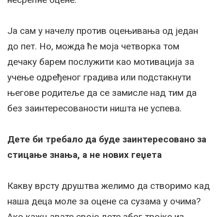
Ја сам у начелу против оцењивања од један
до пет. Но, можда ће моја четворка том
дечаку барем послужити као мотивација за
учење одређеног градива или подстакнути
његове родитеље да се замисле над тим да
без заинтересованости ништа не успева.
Дете би требало да буде заинтересовано за
стицање знања, а не нових геџета
Какву врсту друштва желимо да створимо кад
наша деца моле за оцене са сузама у очима?
Ако кажњавате своје дете због тројке из