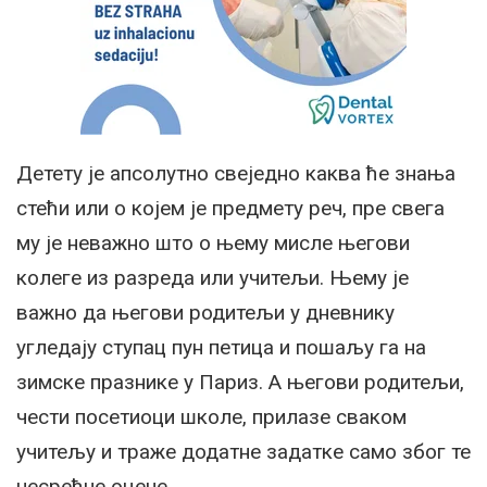
Детету је апсолутно свеједно каква ће знања
стећи или о којем је предмету реч, пре свега
му је неважно што о њему мисле његови
колеге из разреда или учитељи. Њему је
важно да његови родитељи у дневнику
угледају ступац пун петица и пошаљу га на
зимске празнике у Париз. А његови родитељи,
чести посетиоци школе, прилазе сваком
учитељу и траже додатне задатке само због те
несрећне оцене.