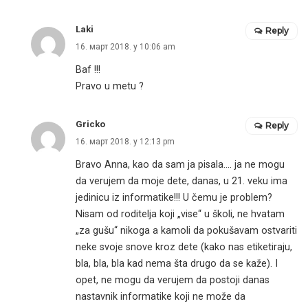
Laki
Reply
16. март 2018. у 10:06 am
Baf !!!
Pravo u metu ?
Gricko
Reply
16. март 2018. у 12:13 pm
Bravo Anna, kao da sam ja pisala…. ja ne mogu
da verujem da moje dete, danas, u 21. veku ima
jedinicu iz informatike!!! U čemu je problem?
Nisam od roditelja koji „vise“ u školi, ne hvatam
„za gušu“ nikoga a kamoli da pokušavam ostvariti
neke svoje snove kroz dete (kako nas etiketiraju,
bla, bla, bla kad nema šta drugo da se kaže). I
opet, ne mogu da verujem da postoji danas
nastavnik informatike koji ne može da