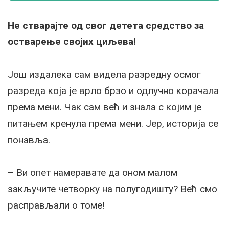
Не стварајте од свог детета средство за
остварење својих циљева!
Још издалека сам видела разредну осмог
разреда која је врло брзо и одлучно корачала
према мени. Чак сам већ и знала с којим је
питањем кренула према мени. Јер, историја се
понавља.
– Ви опет намеравате да оном малом
закључите четворку на полугодишту? Већ смо
расправљали о томе!