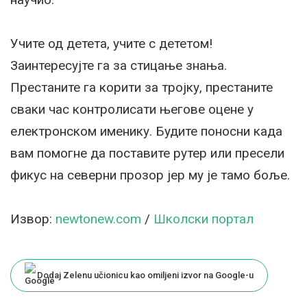
Учите од детета, учите с дететом!
Заинтересујте га за стицање знања.
Престаните га корити за тројку, престаните
сваки час контролисати његове оцене у
електронском именику. Будите поносни када
вам помогне да поставите рутер или пресели
фикус на северни прозор јер му је тамо боље.
Извор:
newtonew.com
/
Школски портал
Dodaj Zelenu učionicu kao omiljeni izvor na Google-u