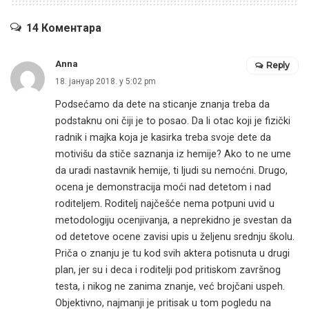
14 Коментара
Anna
Reply
18. јануар 2018. у 5:02 pm
Podsećamo da dete na sticanje znanja treba da
podstaknu oni čiji je to posao. Da li otac koji je fizički
radnik i majka koja je kasirka treba svoje dete da
motivišu da stiče saznanja iz hemije? Ako to ne ume
da uradi nastavnik hemije, ti ljudi su nemoćni. Drugo,
ocena je demonstracija moći nad detetom i nad
roditeljem. Roditelj najčešće nema potpuni uvid u
metodologiju ocenjivanja, a neprekidno je svestan da
od detetove ocene zavisi upis u željenu srednju školu.
Priča o znanju je tu kod svih aktera potisnuta u drugi
plan, jer su i deca i roditelji pod pritiskom završnog
testa, i nikog ne zanima znanje, već brojčani uspeh.
Objektivno, najmanji je pritisak u tom pogledu na