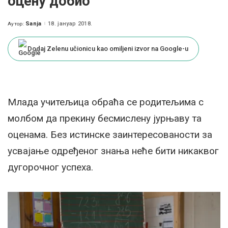
оцену добио
Sanja
18. јануар 2018.
Аутор:
Posted
by
Dodaj Zelenu učionicu kao omiljeni izvor na Google-u
Млада учитељица обраћа се родитељима с
молбом да прекину бесмислену јурњаву та
оценама. Без истинске заинтересованости за
усвајање одређеног знања неће бити никаквог
дугорочног успеха.