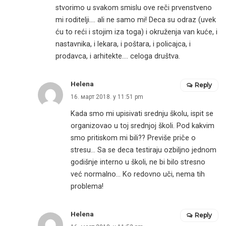
stvorimo u svakom smislu ove reči prvenstveno
mi roditelji…. ali ne samo mi! Deca su odraz (uvek
ću to reći i stojim iza toga) i okruženja van kuće, i
nastavnika, i lekara, i poštara, i policajca, i
prodavca, i arhitekte…. celoga društva.
Helena
Reply
16. март 2018. у 11:51 pm
Kada smo mi upisivati srednju školu, ispit se
organizovao u toj srednjoj školi. Pod kakvim
smo pritiskom mi bili?? Previše priče o
stresu… Sa se deca testiraju ozbiljno jednom
godišnje interno u školi, ne bi bilo stresno
već normalno… Ko redovno uči, nema tih
problema!
Helena
Reply