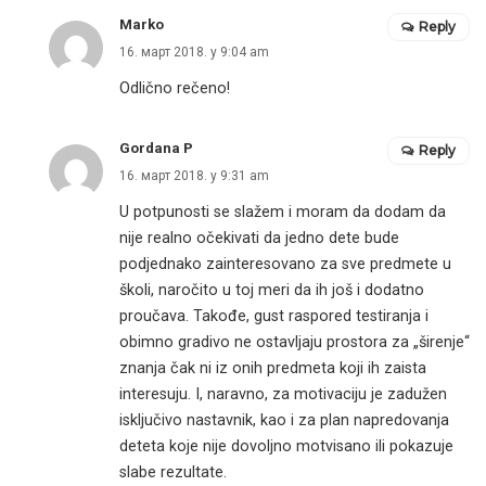
Marko
Reply
16. март 2018. у 9:04 am
Odlično rečeno!
Gordana P
Reply
16. март 2018. у 9:31 am
U potpunosti se slažem i moram da dodam da
nije realno očekivati da jedno dete bude
podjednako zainteresovano za sve predmete u
školi, naročito u toj meri da ih još i dodatno
proučava. Takođe, gust raspored testiranja i
obimno gradivo ne ostavljaju prostora za „širenje“
znanja čak ni iz onih predmeta koji ih zaista
interesuju. I, naravno, za motivaciju je zadužen
isključivo nastavnik, kao i za plan napredovanja
deteta koje nije dovoljno motvisano ili pokazuje
slabe rezultate.