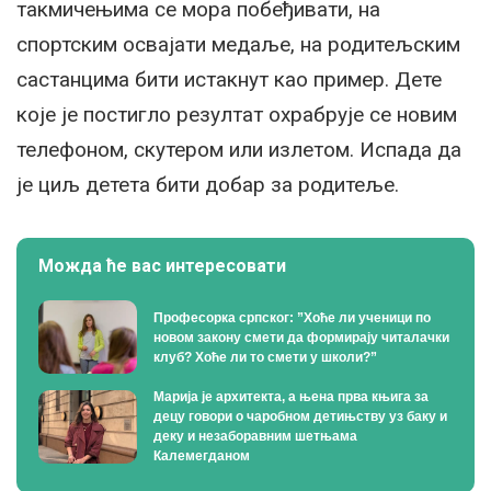
такмичењима се мора побеђивати, на
спортским освајати медаље, на родитељским
састанцима бити истакнут као пример. Дете
које је постигло резултат охрабрује се новим
телефоном, скутером или излетом. Испада да
је циљ детета бити добар за родитеље.
Можда ће вас интересовати
Професорка српског: ”Хоће ли ученици по
новом закону смети да формирају читалачки
клуб? Хоће ли то смети у школи?”
Марија је архитекта, а њена прва књига за
децу говори о чаробном детињству уз баку и
деку и незаборавним шетњама
Калемегданом