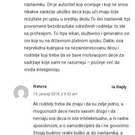
nastavniku. On je autoritet koji ocenjuje i koji ne snosi
nikakve sankcije ukoliko deca koju uči imaju loše
rezultate pri upisu u srednju školu.To što nastavnik trpi
povremene bezobrazluke određenih roditelja: to ide
sa profesijom. To trpe lekari, službenici i generalno svi
oni koji su na državnom platnom spisku. Dakle, ova
neprekidna kuknjava na nezainteresovanu decu i
roditelje koji treba da se bave motivacijom dece za
sadržaje koje sami ne razumeju – počinje već da
vređa inteligenciju.
Natasa
Reply
19. јануар 2018. у 9:33 am
Ali roditelji treba da znaju i da su zelje jedno, a
mogucnosti dece nesto sasvim drugo i da
nemaju sva deca ni iste inteleketualne, a ni radne
sposobnosti, a o samodisciplini da i ne govorimo.
Stoga budimo realni koliko je do nastavnika, a