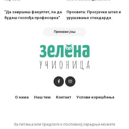
"Да завршиш факултет, па да
Просвета: Просјачки штап и
будеш госпођа професорка"
урушавање стандарда
Прикажи још
О нама
Наш тим
Контакт
Услови коришћења
За питања или предлоге о пословној сарадњи можете