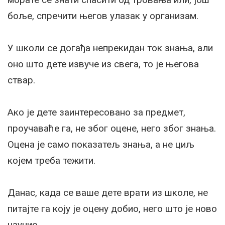
боље, спречити његов улазак у организам.
У школи се догађа непрекидан ток знања, али
оно што дете извуче из свега, то је његова
ствар.
Ако је дете заинтересовано за предмет,
проучаваће га, не због оцене, него због знања.
Оцена је само показатељ знања, а не циљ
којем треба тежити.
Данас, када се ваше дете врати из школе, не
питајте га коју је оцену добио, него што је ново
научио.