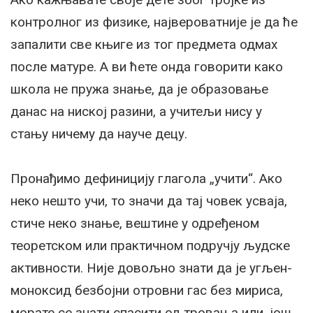
контролног из физике, највероватније је да ће
запалити све књиге из тог предмета одмах
после матуре. А ви ћете онда говорити како
школа не пружа знање, да је образовање
данас на ниској разини, а учитељи нису у
стању ничему да науче децу.
Пронађимо дефиницију глагола „учити“. Ако
неко нешто учи, то значи да тај човек усваја,
стиче неко знање, вештине у одређеном
теоретском или практичном подручју људске
активности. Није довољно знати да је угљен-
моноксид безбојни отровни гас без мириса,
морате се знати спасити од тровања или, још