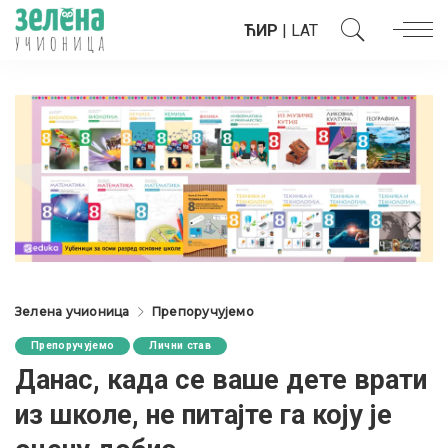
ЋИР
|
LAT
Зелена учионица
Препоручујемо
Препоручујемо
Лични став
Данас, када се ваше дете врати
из школе, не питајте га коју је