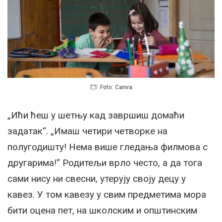
Foto: Canva
„Ићи ћеш у шетњу кад завршиш домаћи
задатак“. „Имаш четири четворке на
полугодишту! Нема више гледања филмова с
другарима!“ Родитељи врло често, а да тога
сами нису ни свесни, утерују своју децу у
кавез. У том кавезу у свим предметима мора
бити оцена пет, на школским и општинским