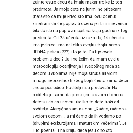
zainteresuje decu da imaju makar trojke iz tog
predmeta. Ja moje dete ne jurim, ne pritiskam
(naravno da mi je krivo što ima lošu ocenu) i
smatram da će popraviti ocenu jer bi mi neverica
bila da ide na popravni ispit na kraju godine iz tog
predmeta. Od 25 učenika iz razreda, 14 učenika
ima jedinice, ima nekoliko dvojki i trojki, samo
JEDNA petica (???) i to je to. Da li je ovde
problem u deci? Ja i ne želim da imam uvid u
metodologiju ocenjivanja i sveopšteg rada sa
decom u školama. Nije moja struka ali vidim
mnogo nepravilnosti zbog kojih često samo deca
snose posledice. Roditelji nisu predavači. Na
roditelju je samo da pomogne u svom domenu
detetu i da ga usmeri ukoliko to dete traži od
roditelja. Alergična sam na onu: „Radite, radite sa
svojom decom…. a mi ćemo da ih vodamo po
(skupim) ekskurzijama i maturskim večerima“. Je
li to poenta? I na kraju, deca jesu ono što