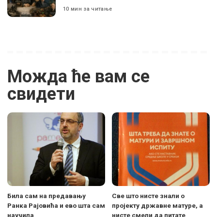
10 мин за читање
Можда ће вам се
свидети
Била сам на предавању
Све што нисте знали о
Ранка Рајовића и ево шта сам
пројекту државне матуре, а
научила
нисте смели да питате