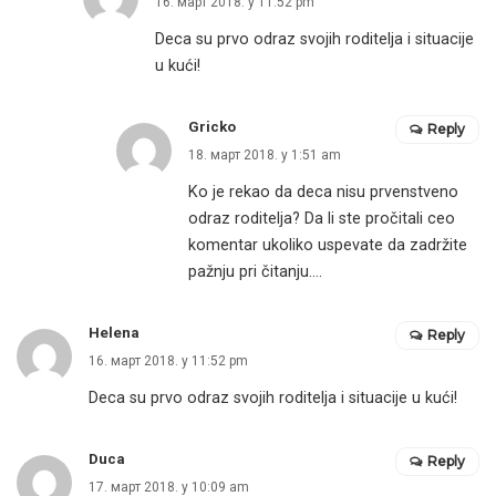
16. март 2018. у 11:52 pm
Deca su prvo odraz svojih roditelja i situacije
u kući!
Gricko
Reply
18. март 2018. у 1:51 am
Ko je rekao da deca nisu prvenstveno
odraz roditelja? Da li ste pročitali ceo
komentar ukoliko uspevate da zadržite
pažnju pri čitanju….
Helena
Reply
16. март 2018. у 11:52 pm
Deca su prvo odraz svojih roditelja i situacije u kući!
Duca
Reply
17. март 2018. у 10:09 am