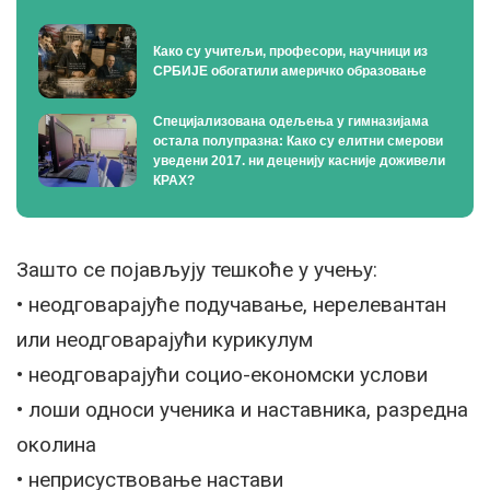
Како су учитељи, професори, научници из
СРБИЈЕ обогатили америчко образовање
Специјализована одељења у гимназијама
остала полупразна: Како су елитни смерови
уведени 2017. ни деценију касније доживели
КРАХ?
Зашто се појављују тешкоће у учењу:
• неодговарајуће подучавање, нерелевантан
или неодговарајући курикулум
• неодговарајући социо-економски услови
• лоши односи ученика и наставника, разредна
околина
• неприсуствовање настави