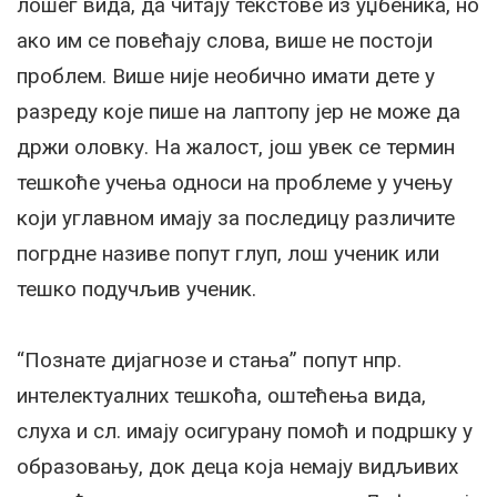
лошег вида, да читају текстове из уџбеника, но
ако им се повећају слова, више не постоји
проблем. Више није необично имати дете у
разреду које пише на лаптопу јер не може да
држи оловку. На жалост, још увек се термин
тешкоће учења односи на проблеме у учењу
који углавном имају за последицу различите
погрдне називе попут глуп, лош ученик или
тешко подучљив ученик.
“Познате дијагнозе и стања” попут нпр.
интелектуалних тешкоћа, оштећења вида,
слуха и сл. имају осигурану помоћ и подршку у
образовању, док деца која немају видљивих