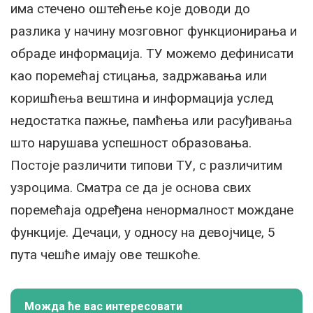
има стечено оштећење које доводи до
разлика у начину мозговног функционирања и
обраде информација. ТУ можемо дефинисати
као поремећај стицања, задржавања или
коришћења вештина и информација услед
недостатка пажње, памћења или расуђивања
што нарушава успешност образовања.
Постоје различити типови ТУ, с различитим
узроцима. Сматра се да је основа свих
поремећаја одређена ненормалност мождане
функције. Дечаци, у односу на девојчице, 5
пута чешће имају ове тешкоће.
Можда ће вас интересовати