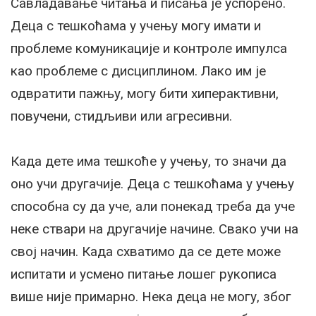
Савладавање читања и писања је успорено.
Деца с тешкоћама у учењу могу имати и
проблеме комуникације и контроле импулса
као проблеме с дисциплином. Лако им је
одвратити пажњу, могу бити хиперактивни,
повучени, стидљиви или агресивни.
Када дете има тешкоће у учењу, то значи да
оно учи другачије. Деца с тешкоћама у учењу
способна су да уче, али понекад треба да уче
неке ствари на другачије начине. Свако учи на
свој начин. Када схватимо да се дете може
испитати и усмено питање лошег рукописа
више није примарно. Нека деца не могу, због