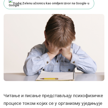
Dodaj Zelenu učionicu kao omiljeni izvor na Google-u
Читање и писање представљају психофизичке
процесе тoком којих се у организму уједињује