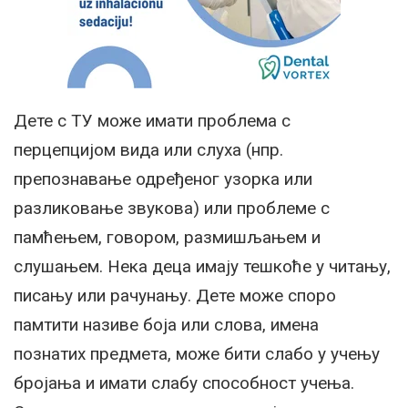
Дете с ТУ може имати проблема с
перцепцијом вида или слуха (нпр.
препознавање одређеног узорка или
разликовање звукова) или проблеме с
памћењем, говором, размишљањем и
слушањем. Нека деца имају тешкоће у читању,
писању или рачунању. Дете може споро
памтити називе боја или слова, имена
познатих предмета, може бити слабо у учењу
бројања и имати слабу способност учења.