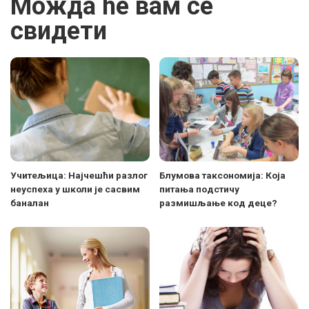
Можда ће вам се
свидети
Учитељица: Најчешћи разлог
Блумова таксономија: Која
неуспеха у школи је сасвим
питања подстичу
баналан
размишљање код деце?