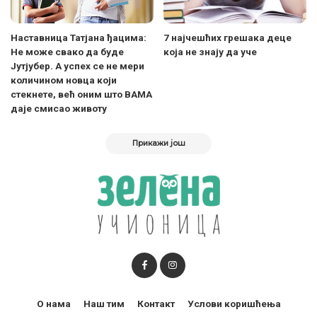
Наставница Татјана ђацима:
7 најчешћих грешака деце
Не може свако да буде
која не знају да уче
Јутјубер. A успех се не мери
количином новца који
стекнете, већ оним што ВАМА
даје смисао животу
Прикажи још
О нама
Наш тим
Контакт
Услови коришћења