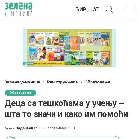
ЋИР
|
LAT
Зелена учионица
Реч стручњака
Образовање
Образовање
Деца са тешкоћама у учењу –
шта то значи и како им помоћи
Нада Шакић
12. септембар 2024.
Аутор:
Posted
by