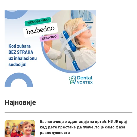
Најновије
Васпитачица о адаптацији на вртић: НИЈЕ крај
кад дете престане да плаче, то је само фаза
равнодушности