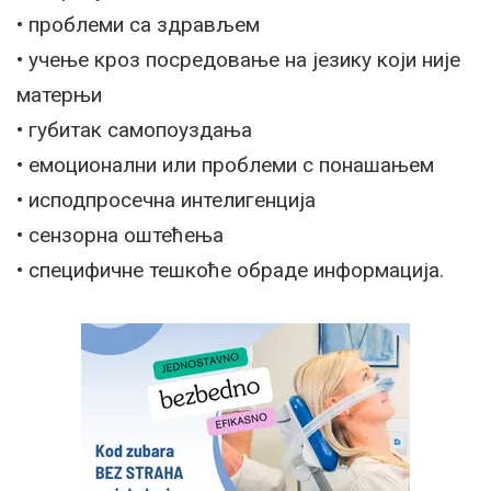
• проблеми са здрављем
• учење кроз посредовање на језику који није
матерњи
• губитак самопоуздања
• емоционални или проблеми с понашањем
• исподпросечна интелигенција
• сензорна оштећења
• специфичне тешкоће обраде информација.