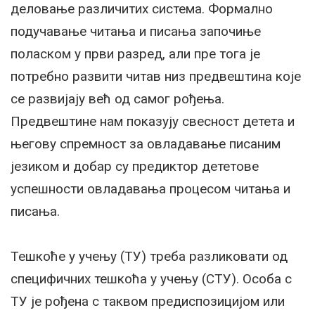
деловање различитих система. Формално
подучавање читања и писања започиње
поласком у први разред, али пре тога је
потребно развити читав низ предвештина које
се развијају већ од самог рођења.
Предвештине нам показују свесност детета и
његову спремност за овладавање писаним
језиком и добар су предиктор дететове
успешности овладавања процесом читања и
писања.
Тешкоће у учењу (ТУ) треба разликовати од
специфичних тешкоћа у учењу (СТУ). Особа с
ТУ је рођена с таквом предиспозицијом или