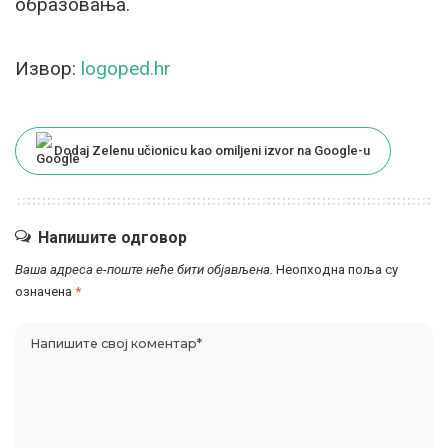
образовања.
Извор:
logoped.hr
Dodaj Zelenu učionicu kao omiljeni izvor na Google-u
Напишите одговор
Ваша адреса е-поште неће бити објављена.
Неопходна поља су
означена
*