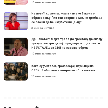
10 мин за читање
Нешовић коментарисала измене Закона о
образовању: ”Ко одговорно ради, не треба да
се плаши да ће изгубити лиценцу”
3 мин за читање
Др Пановић: Мајке треба да престану да сипају
храну у тањире целој породици, а од стола се
НЕ УСТАЈЕ док СВИ не заврше оброк
10 мин за читање
Како су учитељи, професори, научници из
СРБИЈЕ обогатили америчко образовање
10 мин за читање