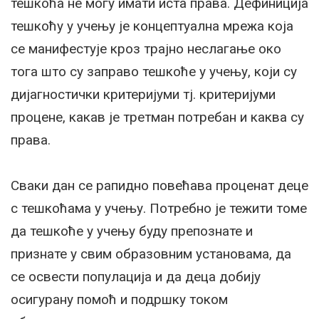
тешкоћа не могу имати иста права. Дефиниција
тешкоћу у учењу је концептуална мрежа која
се манифестује кроз трајно неслагање око
тога што су заправо тешкоће у учењу, који су
дијагностички критеријуми тј. критеријуми
процене, какав је третман потребан и каква су
права.
Сваки дан се рапидно повећава проценат деце
с тешкоћама у учењу. Потребно је тежити томе
да тешкоће у учењу буду препознате и
признате у свим образовним установама, да
се освести популација и да деца добију
осигурану помоћ и подршку током