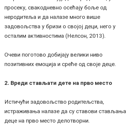
просеку, свакодневно осећају боље од
неродитеља и да налазе много више
задовољства у бризи о својој деци, него у
осталим активностима (Нелсон, 2013).
Очеви поготово добијају велики ниво
позитивних емоција и среће од своје деце.
2. Вреди стављати дете на прво место
Истичући задовољство родитељства,
истраживања налазе да су ставови стављања
деце на прво место делотворни.