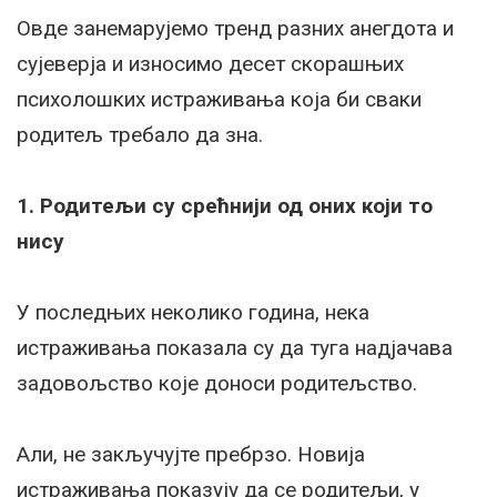
Овде занемарујемо тренд разних анегдота и
сујеверја и износимо десет скорашњих
психолошких истраживања која би сваки
родитељ требало да зна.
1. Родитељи су срећнији од оних који то
нису
У последњих неколико година, нека
истраживања показала су да туга надјачава
задовољство које доноси родитељство.
Али, не закључујте пребрзо. Новија
истраживања показују да се родитељи, у