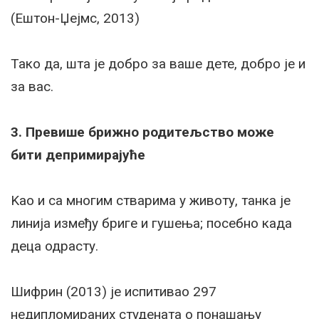
(Ештон-Џејмс, 2013)
Тако да, шта је добро за ваше дете, добро је и
за вас.
3. Превише брижно родитељство може
бити депримирајуће
Kао и са многим стварима у животу, танка је
линија између бриге и гушења; посебно када
деца одрасту.
Шифрин (2013) је испитивао 297
недипломираних студената о понашању