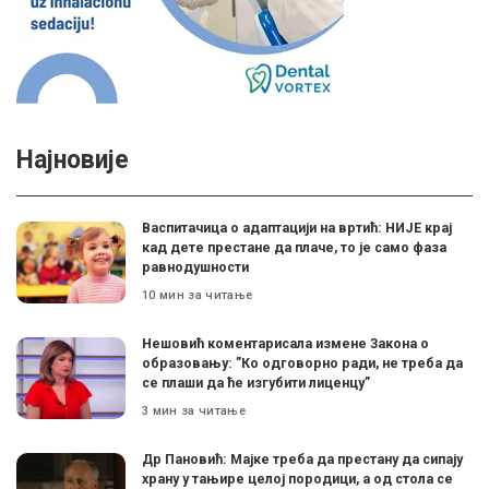
Најновије
Васпитачица о адаптацији на вртић: НИЈЕ крај
кад дете престане да плаче, то је само фаза
равнодушности
10 мин за читање
Нешовић коментарисала измене Закона о
образовању: ”Ко одговорно ради, не треба да
се плаши да ће изгубити лиценцу”
3 мин за читање
Др Пановић: Мајке треба да престану да сипају
храну у тањире целој породици, а од стола се