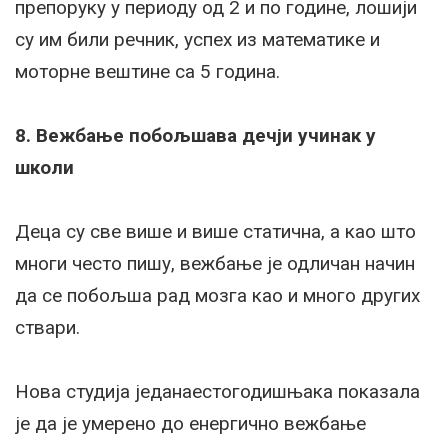
препоруку у периоду од 2 и по године, лошији
су им били речник, успех из математике и
моторне вештине са 5 година.
8. Вежбање побољшава дечји учинак у
школи
Деца су све више и више статична, а као што
многи често пишу, вежбање је одличан начин
да се побољша рад мозга као и много других
ствари.
Нова студија једанаестогодишњака показала
је да је умерено до енергично вежбање