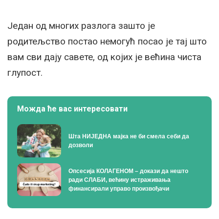
Један од многих разлога зашто је
родитељство постао немогућ посао је тај што
вам сви дају савете, од којих је већина чиста
глупост.
Можда ће вас интересовати
Шта НИЈЕДНА мајка не би смела себи да
дозволи
Опсесија КОЛАГЕНОМ – докази да нешто
ради СЛАБИ, већину истраживања
финансирали управо произвођачи