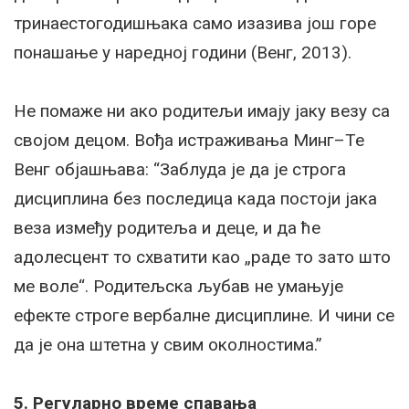
тринаестогодишњака само изазива још горе
понашање у наредној години (Венг, 2013).
Не помаже ни ако родитељи имају јаку везу са
својом децом. Вођа истраживања Минг–Те
Венг објашњава: “Заблуда је да је строга
дисциплина без последица када постоји јака
веза између родитеља и деце, и да ће
адолесцент то схватити као „раде то зато што
ме воле“. Родитељска љубав не умањује
ефекте строге вербалне дисциплине. И чини се
да је она штетна у свим околностима.”
5. Регуларно време спавања