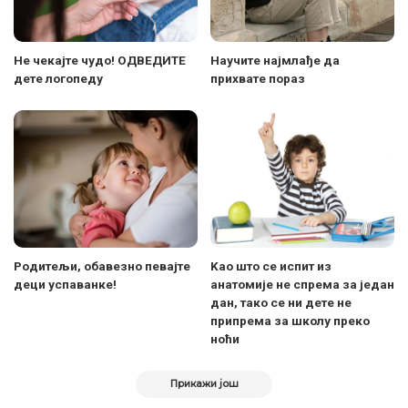
Не чекајте чудо! ОДВЕДИТЕ
Научите најмлађе да
дете логопеду
прихвате пораз
Родитељи, обавезно певајте
Kао што се испит из
деци успаванке!
анатомије не спрема за један
дан, тако се ни дете не
припрема за школу преко
ноћи
Прикажи још