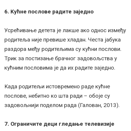
6. Kућне послове радите заједно
Усрећивање детета је лакше ако однос између
родитеља није превише хладан. Честа јабука
раздора међу родитељима су кућни послови.
Трик за постизање брачног задовољства у
кућним пословима је да их радите заједно.
Kада родитељи истовремено раде кућне
послове, небитно ко шта ради – обоје су
задовољнији поделом рада (Галован, 2013).
7. Ограничите деци гледање телевизије