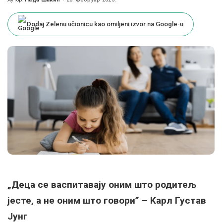
Posted
by
Dodaj Zelenu učionicu kao omiljeni izvor na Google-u
„Деца се васпитавају оним што родитељ
јесте, а не оним што говори” – Kарл Густав
Јунг