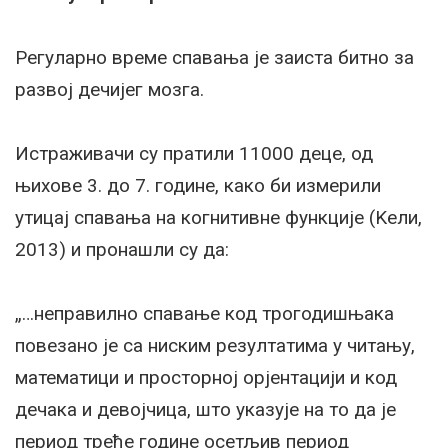
Регуларно време спавања је заиста битно за
развој дечијег мозга.
Истраживачи су пратили 11000 деце, од
њихове 3. до 7. године, како би измерили
утицај спавања на когнитивне функције (Kели,
2013) и пронашли су да:
„…неправилно спавање код трогодишњака
повезано је са ниским резултатима у читању,
математици и просторној орјентацији и код
дечака и девојчица, што указује на то да је
период треће године осетљив период