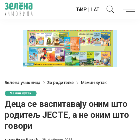
ЋИР
|
LAT
Зелена учионица
За родитеље
Мамин кутак
Мамин кутак
Деца се васпитавају оним што
родитељ ЈЕСТЕ, а не оним што
говори
Нада Шакић
28. фебруар 2025.
Аутор: