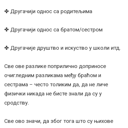
✤ Другачији однос са родитељима
✤ Другачији однос са братом/сестром
✤ Другачије друштво и искуство у школи итд.
Све ове разлике поприлично доприносе
очигледним разликама међу браћом и
сестрама – често толиким да, да не личе
физички никада не бисте знали да су у
сродству.
Све ово значи, да због тога што су њихове