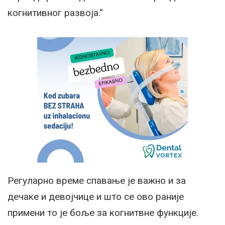
когнитивног развоја.“
Регуларно време спавање је важно и за
дечаке и девојчице и што се ово раније
примени то је боље за когнитвне функције.