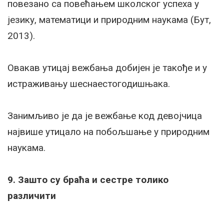
повезано са повећањем школског успеха у
језику, математици и природним наукама (Бут,
2013).
Овакав утицај вежбања добијен је такође и у
истраживању шеснаестогодишњака.
Занимљиво је да је вежбање код девојчица
највише утицало на побољшање у природним
наукама.
9. Зашто су браћа и сестре толико
различити