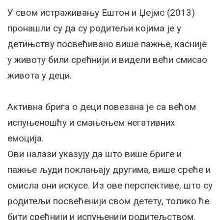
У свом истраживању Ештон и Џејмс (2013)
пронашли су да су родитељи којима је у
детињству посвећивано више пажње, касније
у животу били срећнији и видели већи смисао
живота у деци.
Активна брига о деци повезана је са већом
испуњеношћу и смањењем негативних
емоција.
Ови налази указују да што више бриге и
пажње људи поклањају другима, више среће и
смисла они искусе. Из ове перспективе, што су
родитељи посвећенији свом детету, толико ће
бити срећнији и испуњенији родитељством.