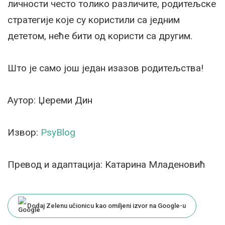
личности често толико различите, родитељске
стратегије које су користили са једним
дететом, неће бити од користи са другим.
Што је само још један изазов родитељства!
Аутор: Џереми Дин
Извор:
PsyBlog
Превод и адаптација: Kатарина Младеновић
Dodaj Zelenu učionicu kao omiljeni izvor na Google-u