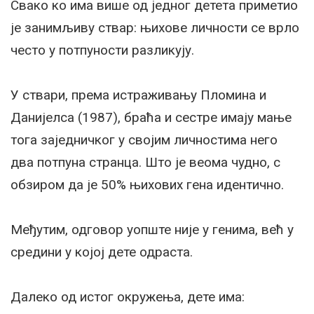
Свако ко има више од једног детета приметио
је занимљиву ствар: њихове личности се врло
често у потпуности разликују.
У ствари, према истраживању Пломина и
Данијелса (1987), браћа и сестре имају мање
тога заједничког у својим личностима него
два потпуна странца. Што је веома чудно, с
обзиром да је 50% њихових гена идентично.
Међутим, одговор уопште није у генима, већ у
средини у којој дете одраста.
Далеко од истог окружења, дете има: