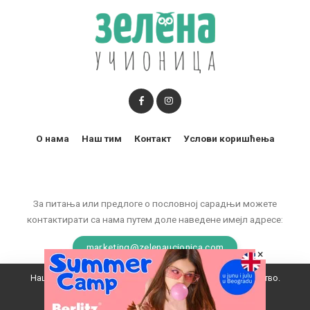
О нама
Наш тим
Контакт
Услови коришћења
За питања или предлоге о пословној сарадњи можете
контактирати са нама путем доле наведене имејл адресе:
marketing@zelenaucionica.com
×
Наш вебсајт користи колачиће да побољша ваше искуство.
© 2011-2024 Copyright by Zelena učionica. All Rights reserved.
Прихватам