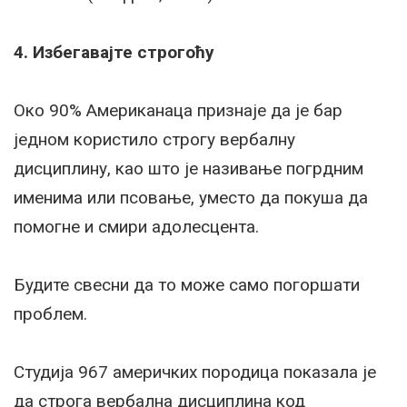
4. Избегавајте строгоћу
Око 90% Американаца признаје да је бар
једном користило строгу вербалну
дисциплину, као што је називање погрдним
именима или псовање, уместо да покуша да
помогне и смири адолесцента.
Будите свесни да то може само погоршати
проблем.
Студија 967 америчких породица показала је
да строга вербална дисциплина код