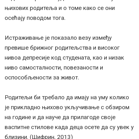
њихових родитеља и о томе како се они
осећају поводом тога.
Истраживање је показало везу између
превише брижног родитељства и високог
нивоа депресије код студената, као и низак
ниво самосталности, повезаности и
оспособљености за живот.
Родитељи би требало да имају на уму колико
је прикладно њихово укључивање с обзиром
на године и да науче да прилагоде своје
васпитне стилове када деца осете да су увек у
близини. (Шифрин, 2013)