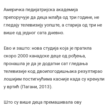
Америчка педијатријска академија
препоручује да деца млађа од три године, не
гледају телевизију уопште, а старија од три не
више од једног сата дневно.
Ево и зашто: нова студија која је пратила
скоро 2000 канадске деце од рођења,
пронашла је да је додатни сат гледања
телевизије код двоипогодишњака резултирао
лошијим постигнућима касније када су кренули
у вртић (Пагани, 2013).
Што су више деца премашивала ову