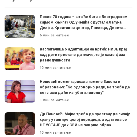
После 70 година – шта ће бити с Београдским
сајмом књига? Од учешћа одустали Лагуна,
Делфи, Креативни центар, Пчелица, Дерета…
6 мин за читање
Васпитачица о адаптацији на вртић: НИЈЕ крај
кад дете престане да плаче, то је само фаза
равнодушности
10 мин за читање
Нешовић коментарисала измене Закона о
образовању: ”Ко одговорно ради, не треба да
се плаши да ће изгубити лиценцу”
3 мин за читање
Др Пановић: Мајке треба да престану да сипају
храну у тањире целој породици, а од стола се
НЕ УСТАЈЕ док СВИ не заврше оброк
10 мин за читање