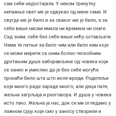
сам себи недостајала. У неком тренутку
непажње свет ме је одвукао од мене саме. И
свугде ме је било и за сваког ме је било, а за
себе више нисам имала ни времена ни снаге.
Сад знам, себе без себе више нећу остављати.
Нема те патње за било чим или било ким која
се може мерити са оним болно-тескобним
дрхтањем душе заборављене од човека који
се занео и умислио да је без себе могуће
пронаћи било шта што иоле вреди. Родитељи
који много раде зараде много, али деца пате,
жељна загрљаја и разговора. И душа у човека
исто тако. Жељна је нас, док се ми огледамо у
лажном сјају који смо у заносу створили и