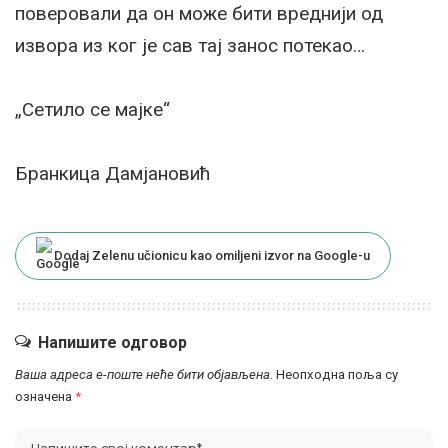
поверовали да он може бити вреднији од
извора из ког је сав тај занос потекао…
„Сетило се мајке“
Бранкица Дамјановић
Dodaj Zelenu učionicu kao omiljeni izvor na Google-u
Напишите одговор
Ваша адреса е-поште неће бити објављена.
Неопходна поља су
означена
*