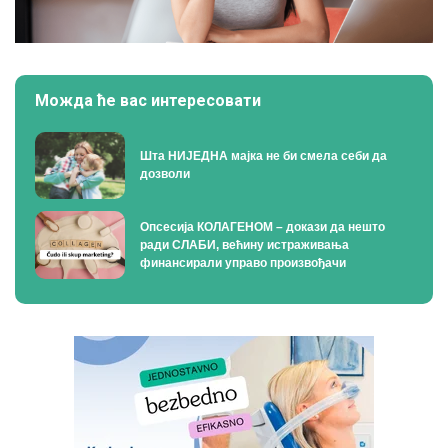
Можда ће вас интересовати
Шта НИЈЕДНА мајка не би смела себи да
дозволи
Опсесија КОЛАГЕНОМ – докази да нешто
ради СЛАБИ, већину истраживања
финансирали управо произвођачи