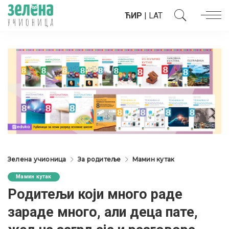
ЋИР
|
LAT
Зелена учионица
За родитеље
Мамин кутак
Мамин кутак
Родитељи који много раде
зараде много, али деца пате,