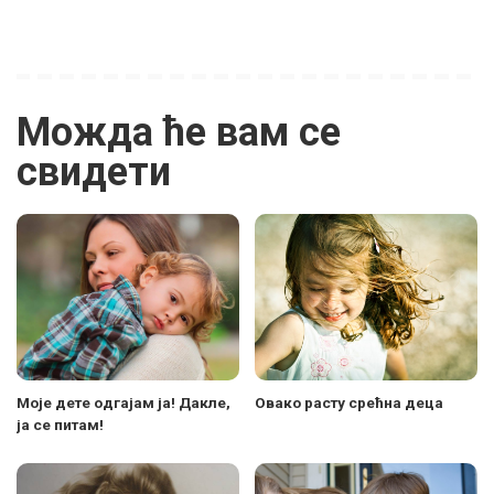
Можда ће вам се
свидети
Моје дете одгајам ја! Дакле,
Овако расту срећна деца
ја се питам!