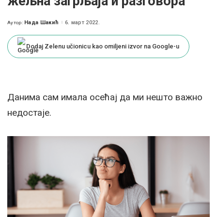
жељна загрљаја и разговора
Нада Шакић
6. март 2022.
Аутор:
Posted
by
Dodaj Zelenu učionicu kao omiljeni izvor na Google-u
Данима сам имала осећај да ми нешто важно
недостаје.