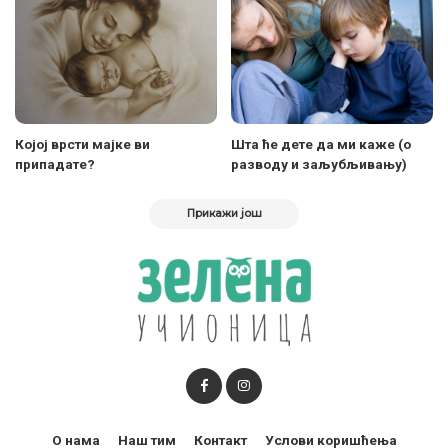
Којој врсти мајке ви
Шта ће дете да ми каже (о
припадате?
разводу и заљубљивању)
Прикажи још
О нама
Наш тим
Контакт
Услови коришћења