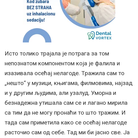
Исто толико трајала је потрага за том
непознатом компонентом која је фалила и
изазивала осећај нелагоде. Тражила сам то
„нешто“ у музици, књигама, филмовима, најзад
и у другим људима, али узалуд. Уморна и
безнадежна утишала сам се и лагано мирила
са тим да не могу пронаћи то што тражим. И
тада сам приметила како се осећај нелагоде
расточио сам од себе. Тад ми би јасно све. Ја