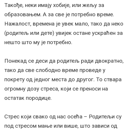
Такође, неки имају хобије, или жељу за
образовањем. А за све је потребно време.
Нажалост, времена је увек мало, тако да неко
(родитељ или дете) увијек остане ускраћен за
нешто што му је потребно.
Понекад се деси да родитељ ради двократно,
тако да све слободно време проведе у
покрету од једног места до другог. То ствара
огромну дозу стреса, који се преноси на
остатак породице.
Стрес који свако од нас осећа – Родитељи су
под стресом мање или више, што зависи од