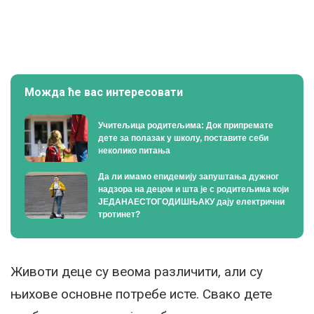
Можда ће вас интересовати
Учитељица родитељима: Док припремате
дете за полазак у школу, поставите себи
неколико питања
Да ли имамо епидемију запуштања дужног
надзора на децом и шта је с родитељима који
ЈЕДАНАЕСТОГОДИШЊАКУ дају електрични
тротинет?
Животи деце су веома различити, али су
њихове основне потребе исте. Свако дете