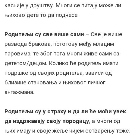
касније у друштву. Многи се питају може ли
њихово дете то да поднесе.
Родитељи су све више сами
– Све је више
развода бракова, поготову међу младим
паровима, те због тога многи живе сами са
дететом/децом. Колико ће родитељ имати
подршке од својих родитеља, зависи од
близине становања и њиховог личног
ангажмана.
Родитељи су у страху и да ли ће моћи увек
да издржавају своју породицу
, а многи од
њих имају и своје жеље чијем остварењу теже.