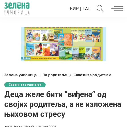
ЋИР
|
LAT
Зелена учионица
За родитеље
Савети за родитеље
Савети за родитеље
Деца желе бити “виђена” од
својих родитеља, а не изложена
њиховом стресу
Нада Шакић
24. јун 2004.
Аутор: