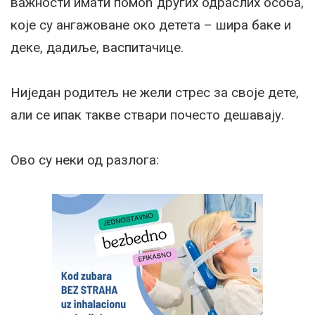
важности имати помоћ других одраслих особа,
које су ангажоване око детета – шира баке и
деке, дадиље, васпитачице.
Ниједан родитељ не жели стрес за своје дете,
али се ипак такве ствари почесто дешавају.
Ово су неки од разлога: