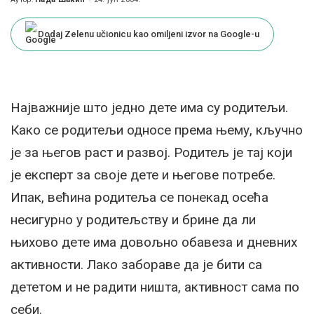
Posted
by
Dodaj Zelenu učionicu kao omiljeni izvor na Google-u
Најважније што једно дете има су родитељи.
Како се родитељи односе према њему, кључно
је за његов раст и развој. Родитељ је тај који
је експерт за своје дете и његове потребе.
Ипак, већина родитеља се понекад осећа
несигурно у родитељству и брине да ли
њихово дете има довољно обавеза и дневних
активности. Лако забораве да је бити са
дететом и не радити ништа, активност сама по
себи.