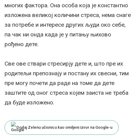
многих фактора. Она особа која је константно
изложена великој количини стреса, нема снаге
за потребе и интересе других људи око себе,
па чак ни онда када је у питању њихово
рођено дете.
Све ове ствари стресирју дете и, што пре их
родитељи препознају и постану их свесни, тим
пре могу почети да раде на томе да дете
заштите од оног стреса којем заиста не треба
да буде изложено.
Dodaj Zelenu učionicu kao omiljeni izvor na Google-u