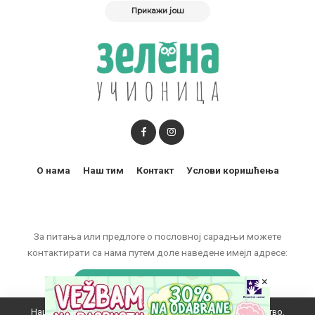
Прикажи још
О нама
Наш тим
Контакт
Услови коришћења
За питања или предлоге о пословној сарадњи можете
контактирати са нама путем доле наведене имејл адресе:
marketing@zelenaucionica.com
×
Наш вебсајт користи колачиће да побољша ваше искуство.