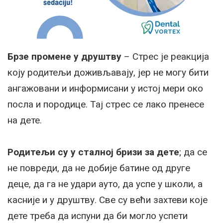
Брзе промене у друштву
– Стрес је реакција
коју родитељи доживљавају, јер не могу бити
ангажовани и информисани у истој мери око
посла и породице. Тај стрес се лако пренесе
на дете.
Родитељи су у сталној бризи за дете
; да се
не повреди, да не добије батине од друге
деце, да га не удари ауто, да успе у школи, а
касније и у друштву. Све су већи захтеви које
дете треба да испуни да би могло успети