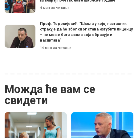
планирај почетак нове школске године
4 мин за читање
Проф. Тодосијевић: ”Школа у којој наставник
страхује да ће због свог става изгубити лиценцу
– не може бити школа која образује и
васпитава”
14 мин за читање
Можда ће вам се
свидети