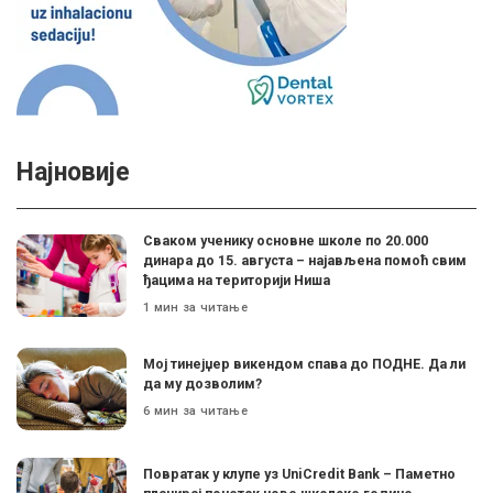
Најновије
Сваком ученику основне школе по 20.000
динара до 15. августа – најављена помоћ свим
ђацима на територији Ниша
1 мин за читање
Мој тинејџер викендом спава до ПОДНЕ. Да ли
да му дозволим?
6 мин за читање
Поврaтак у клупе уз UniCredit Bank – Паметно