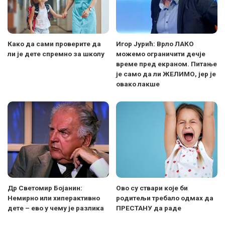
Како да сами проверите да
Игор Јурић: Врло ЛАКО
ли је дете спремно за школу
можемо ограничити дечје
време пред екраном. Питање
је само да ли ЖЕЛИМО, јер је
овако лакше
Др Светомир Бојанин:
Ово су ствари које би
Немирно или хиперактивно
родитељи требало одмах да
дете – ево у чему је разлика
ПРЕСТАНУ да раде