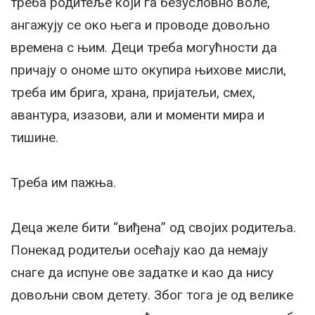
треба родитеље који га безусловно воле,
ангажују се око њега и проводе довољно
времена с њим. Деци треба могућности да
причају о ономе што окупира њихове мисли,
треба им брига, храна, пријатељи, смех,
авантура, изазови, али и моменти мира и
тишине.
Треба им пажња.
Деца желе бити “виђена” од својих родитеља.
Понекад родитељи осећају као да немају
снаге да испуне ове задатке и као да нису
довољни свом детету. Због тога је од велике