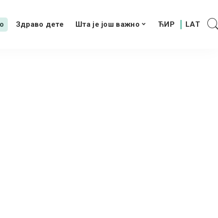
о
Здраво дете
Шта је још важно