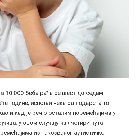
На 10.000 беба рађа се шест до седам
еће године, испољи нека од подврста тог
као и кад је реч о осталим поремећајима у
чица, у овом случају чак четири пута!
ремећајима из такозваног аутистичког