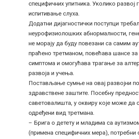
специфичних упитника. Уколико развој г
испитивање слуха.
Додатни дијагностички поступци требал
неурофизиолошких абнормалности, генет
не морају да буду повезани са самим а
праћено третманом, повећава шансе за
симптома и омогућава трагање за алте
развоја и учења.
Постављање сумње на овај развојни по
здравствене заштите. Посебну преднос
саветовалишта, у оквиру које може да с
одређени вид третмана.
– Брига о детету и младима са аутизмо
(примена специфичних мера), потребни 