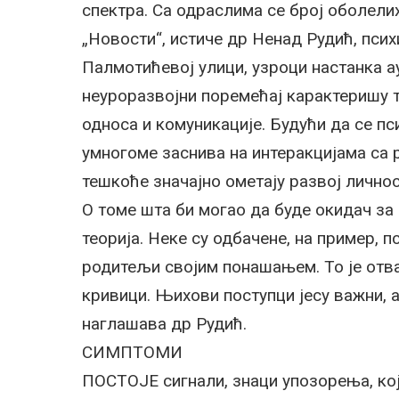
спектра. Са одраслима се број оболелих
„Новости“, истиче др Ненад Рудић, псих
Палмотићевој улици, узроци настанка а
неуроразвојни поремећај карактеришу т
односа и комуникације. Будући да се пс
умногоме заснива на интеракцијама са
тешкоће значајно ометају развој личнос
О томе шта би могао да буде окидач за 
теорија. Неке су одбачене, на пример, п
родитељи својим понашањем. То је отв
кривици. Њихови поступци јесу важни, а
наглашава др Рудић.
СИМПТОМИ
ПОСТОЈЕ сигнали, знаци упозорења, ко