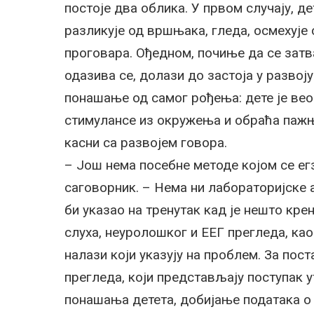
постоје два облика. У првом случају, де
разликује од вршњака, гледа, осмехује 
проговара. Ођедном, почиње да се затва
одазива се, долази до застоја у развој
понашање од самог рођења: дете је веом
стимулансе из окружења и обраћа пажњу
касни са развојем говора.
– Још нема посебне методе којом се ег
саговорник. – Нема ни лабораторијске а
би указао на тренутак кад је нешто кр
слуха, неуролошког и ЕЕГ прегледа, као
налази који указују на проблем. За пос
прегледа, који представљају поступак 
понашања детета, добијање података о 