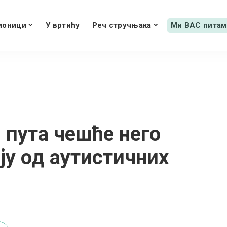
ионици
У вртићу
Реч стручњака
Ми ВАС питам
 пута чешће него
ју од аутистичних