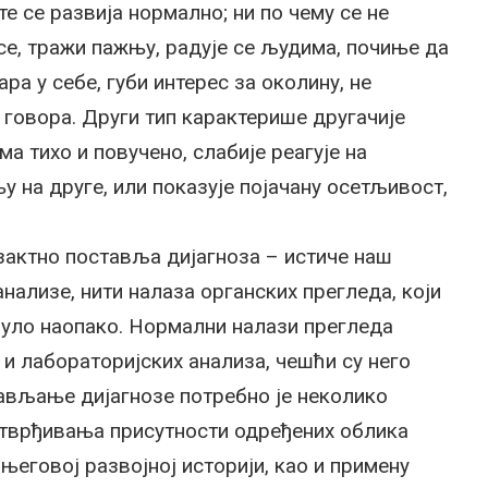
те се развија нормално; ни по чему се не
се, тражи пажњу, радује се људима, почиње да
ра у себе, губи интерес за околину, не
у говора. Други тип карактерише другачије
а тихо и повучено, слабије реагује на
 на друге, или показује појачану осетљивост,
зактно поставља дијагноза – истиче наш
нализе, нити налаза органских прегледа, који
енуло наопако. Нормални налази прегледа
 и лабораторијских анализа, чешћи су него
тављање дијагнозе потребно је неколико
утврђивања присутности одређених облика
његовој развојној историји, као и примену