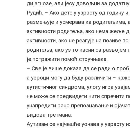
дијагнозе, али јесу довољни за додат
Рудић. – Ако дете у узрасту од годину и
размењује и усмерава ка родитељима, а
активности родитеља, ако нема жеље д
активности, ако не реагује на позиве п
родитеља, ако уз то касни са развојем 
је потражити помоћ стручњака.
– Све је више доказа да се ради о про
а узроци могу да буду различити – каже
аутистичног синдрома, улогу игра узај
не може се предвидети нити спречити по
унапредити рано препознавање и ојача
видова третмана.
Аутизам се најчешће уочава у узрасту и