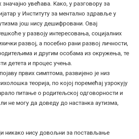
 значајно увећава. Kако, у разговору за
ијатар у Институту за ментално здравље у
утизма још нису дешифровани. Овај
ешкоће у развоју интересовања, социјалних
ихички развој, а посебно рани развој личности,
 родитељима и другим особама из окружења, те
ти детета и процес учења.
појаву првих симптома, развијено је низ
сихолошка теорија, по којој поремећај узрокују
арало питање о родитељској одговорности и
ли не могу да доведу до настанка аутизма,
ји никако нису довољни за постављање