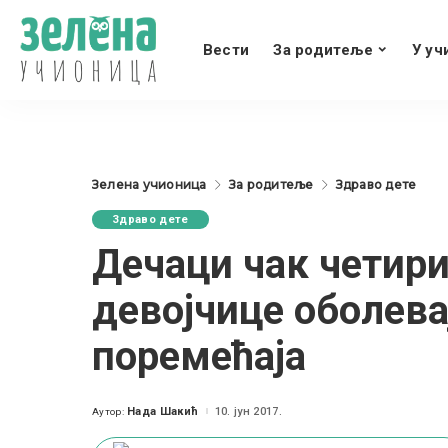
Вести
За родитеље
У уч
Зелена учионица
За родитеље
Здраво дете
Здраво дете
Дечаци чак четири
девојчице оболева
поремећаја
Нада Шакић
10. јун 2017.
Аутор:
Posted
by