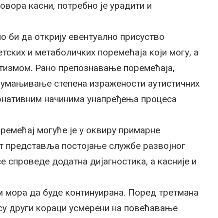
овора касни, потребно је урадити и
о би да открију евентуално присуство
ских и метаболичких поремећаја који могу, а
утизмом. Рано препознавање поремећаја,
 умањивање степена изражености аутистичних
рнативним начинима унапређења процеса
ремећај могуће је у оквиру примарне
т представља постојање службе развојног
е спроведе додатна дијагностика, а касније и
м мора да буде континуирана. Поред третмана
су други кораци усмерени на повећавање