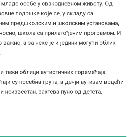
и младе особе у свакодневном животу. Од
овне подршке које се, у складу са
вним предшколским и школским установама,
односно, школа са прилагођеним програмом. И
 важно, а за неке је и једини могући облик
.
и тежи облици аутистичних поремећаја.
аји су посебна група, а дечји аутизам водећи
н и неизвестан, захтева пуно од детета,