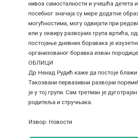
нивоа самосталности и учешћа детета 
посебног значаја су мере додатне образ
могућностима, могу одвијати при редо
или у оквиру развојних група вртића, 
постојање дневних боравака је изузетно
организованог боравка изван породице
ОБЛИЦИ
Др Ненад Рудић каже да постоје блажи 
Такозвани первазивни развојни поремећ
је у тој групи. Сам третман је дуготраја
родитеља и стручњака.
Извор: Новости