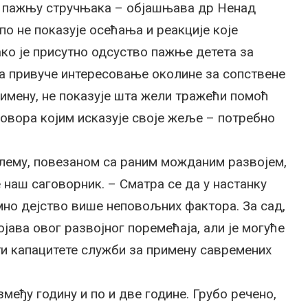
ну пажњу стручњака – објашњава др Ненад
 по не показује осећања и реакције које
ко је присутно одсуство пажње детета за
а привуче интересовање околине за сопствене
о имену, не показује шта жели тражећи помоћ
говора којим исказује своје жеље – потребно
блему, повезаном са раним можданим развојем,
 наш саговорник. – Сматра се да у настанку
амно дејство више неповољних фактора. За сад,
јава овог развојног поремећаја, али је могуће
ти капацитете служби за примену савремених
змеђу годину и по и две године. Грубо речено,