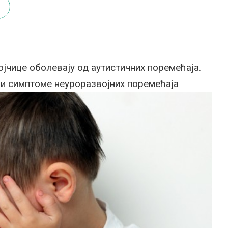
ојчице оболевају од аутистичних поремећаја.
и симптоме неуроразвојних поремећаја