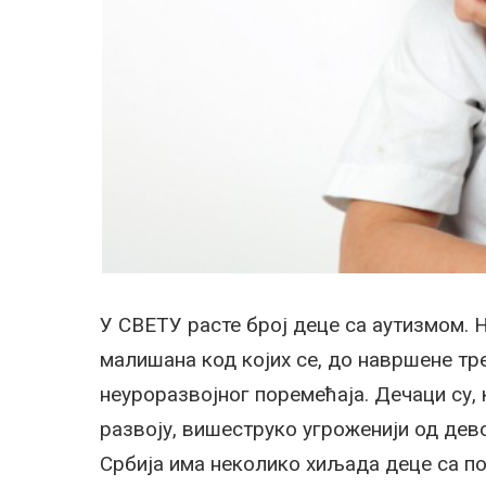
У СВЕТУ расте број деце са аутизмом. 
малишана код којих се, до навршене тр
неуроразвојног поремећаја. Дечаци су, 
развоју, вишеструко угроженији од девој
Србија има неколико хиљада деце са по