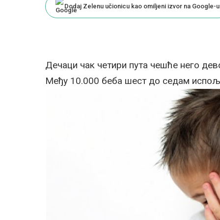
Dodaj Zelenu učionicu kao omiljeni izvor na Google-u
Дечаци чак четири пута чешће него дев
Међу 10.000 беба шест до седам испољ